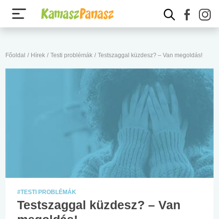
Főoldal
/
Hírek
/
Testi problémák
/
Testszaggal küzdesz? – Van megoldás!
#TESTI PROBLÉMÁK
Testszaggal küzdesz? – Van