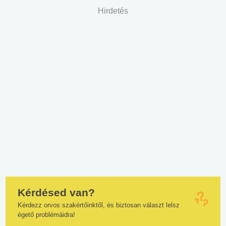
Hirdetés
Kérdésed van?
Kérdezz orvos szakértőinktől, és biztosan választ lelsz
égető problémáidra!