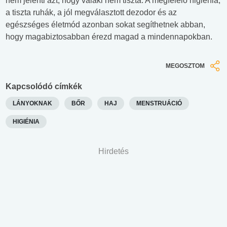
nem jelenti azt, hogy valaki nem tiszta. A megfelelő higiénia,
a tiszta ruhák, a jól megválasztott dezodor és az
egészséges életmód azonban sokat segíthetnek abban,
hogy magabiztosabban érezd magad a mindennapokban.
MEGOSZTOM
Kapcsolódó címkék
LÁNYOKNAK
BŐR
HAJ
MENSTRUÁCIÓ
HIGIÉNIA
Hirdetés