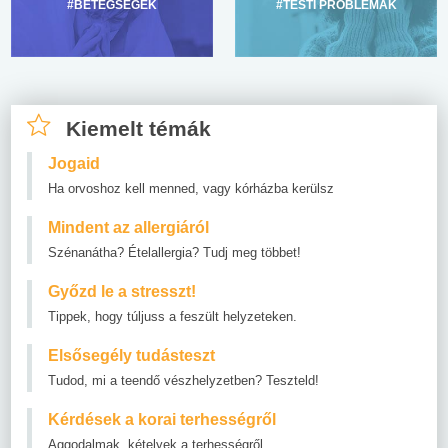
#BETEGSÉGEK
#TESTI PROBLÉMÁK
Kiemelt témák
Jogaid
Ha orvoshoz kell menned, vagy kórházba kerülsz
Mindent az allergiáról
Szénanátha? Ételallergia? Tudj meg többet!
Győzd le a stresszt!
Tippek, hogy túljuss a feszült helyzeteken.
Elsősegély tudásteszt
Tudod, mi a teendő vészhelyzetben? Teszteld!
Kérdések a korai terhességről
Aggodalmak, kételyek a terhességről