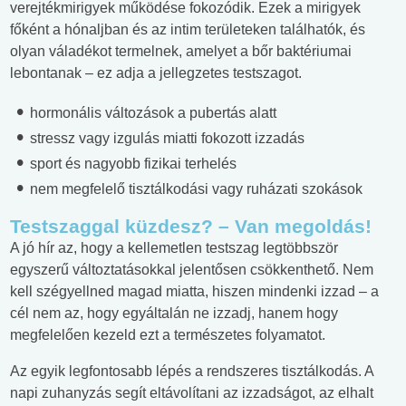
verejtékmirigyek működése fokozódik. Ezek a mirigyek
főként a hónaljban és az intim területeken találhatók, és
olyan váladékot termelnek, amelyet a bőr baktériumai
lebontanak – ez adja a jellegzetes testszagot.
hormonális változások a pubertás alatt
stressz vagy izgulás miatti fokozott izzadás
sport és nagyobb fizikai terhelés
nem megfelelő tisztálkodási vagy ruházati szokások
Testszaggal küzdesz? – Van megoldás!
A jó hír az, hogy a kellemetlen testszag legtöbbször
egyszerű változtatásokkal jelentősen csökkenthető. Nem
kell szégyellned magad miatta, hiszen mindenki izzad – a
cél nem az, hogy egyáltalán ne izzadj, hanem hogy
megfelelően kezeld ezt a természetes folyamatot.
Az egyik legfontosabb lépés a rendszeres tisztálkodás. A
napi zuhanyzás segít eltávolítani az izzadságot, az elhalt