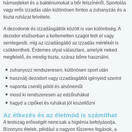
hámsejteket és a baktériumokat a bőr felszínéről. Sportolás
vagy erős izzadás után különösen fontos a zuhanyzás és a
tiszta ruházat felvétele.
A dezodorok és izzadásgátlók között is van különbség. A
dezodor elsősorban a kellemetlen szagot fedi el vagy
semlegesíti, míg az izzadásgátló az izzadás mértékét is
csökkentheti. Érdemes olyat választani, amelyik neked
megfelelő, és mindig tiszta, száraz bőrre használni.
zuhanyozz rendszeresen, különösen sport után
használj dezodort vagy izzadásgátlót igényeid szerint
naponta cserélj pólót és alsóneműt
mosd ki rendszeresen az edzőruhákat
hagyd a cipőket és ruhákat jól kiszellőzni
Az étkezés és az életmód is számíthat
A testszag erősségét nemcsak a higiénia befolyásolja.
Bizonyos ételek, például a nagyon fűszeres fogások, a