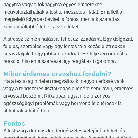
hagyma vagy a fokhagyma egyes embereknél
megváltoztathatják a test természetes illatát. Emellett a
megfelelő folyadékbevitel is fontos, mert a kiszáradás
koncentráltabbá teheti a verejtéket.
A stressz szintén hatással lehet az izzadásra. Egy dolgozat,
felelés, szereplés vagy egy fontos találkozás előtt sokan
tapasztalják, hogy jobban izzadnak. Ez teljesen normális
reakció, hiszen a szervezet így reagál az izgalomra.
Mikor érdemes orvoshoz fordulni?
Ha a testszag hirtelen megváltozik, nagyon erőssé válik,
vagy a rendszeres tisztálkodás ellenére sem javul, érdemes
orvossal beszélni. Ritkábban ugyan, de bizonyos
egészségügyi problémák vagy hormonális eltérések is
állhatnak a háttérben.
Fontos
A testszag a kamaszkor természetes velejárója lehet, és