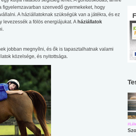
 a figyelemzavarban szenvedő gyermekeket, hogy
vállalni. A háziállatoknak szükségük van a játékra, és ez
 levezessék a fölös energiájukat. A
háziállatok
i.
ek jobban megnyílni, és ők is tapasztalhatnak valami
latok közelsége, és nyitottsága.
Te
#Suli, munka
#Suli, munka
#Lél
Angol középfokú
Internet-függőség
Szo