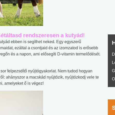
nyelvvizsga teszt -
teszt
No.42
étáltasd rendszeresen a kutyád!
kutyád ebben is segíthet neked. Egy egyszerű
H
zmaidat, ezáltal a csontjaid és az izomzatod is erősebb
vegőn és a napon, ami elősegíti D-vitamin termelődését.
D
L
G
y sor felpezsdítő nyújtógyakorlat. Nem tudod hogyan
l: ahányszor a macskád nyújtózik, nyújtózkodj vele te
O
i, amelyeket ő is végez!