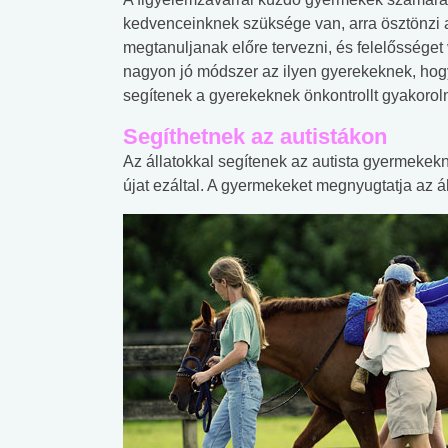
kedvenceinknek szüksége van, arra ösztönzi
megtanuljanak előre tervezni, és felelősséget 
nagyon jó módszer az ilyen gyerekeknek, hogy
segítenek a gyerekeknek önkontrollt gyakoroln
Segíthetnek az autistákon
Az állatokkal segítenek az autista gyermekekn
újat ezáltal. A gyermekeket megnyugtatja az ál
 alkohol
#Zöldövezet
#Betegségek
lent az
Mekkora az ökológiai
Elsősegély