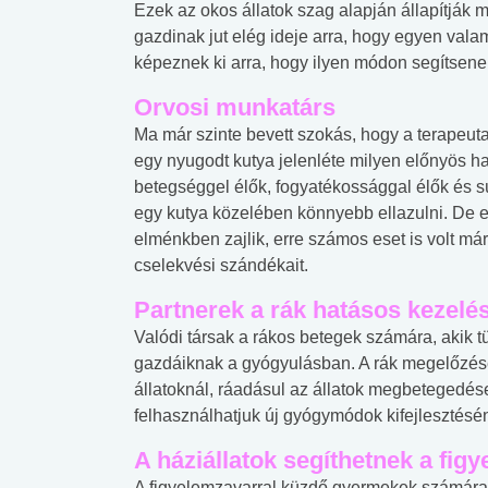
Ezek az okos állatok szag alapján állapítják 
gazdinak jut elég ideje arra, hogy egyen valam
képeznek ki arra, hogy ilyen módon segítsen
Orvosi munkatárs
Ma már szinte bevett szokás, hogy a terapeuta
egy nyugodt kutya jelenléte milyen előnyös ha
betegséggel élők, fogyatékossággal élők és
egy kutya közelében könnyebb ellazulni. De e
elménkben zajlik, erre számos eset is volt má
cselekvési szándékait.
Partnerek a rák hatásos kezelé
Valódi társak a rákos betegek számára, akik 
gazdáiknak a gyógyulásban. A rák megelőzés
állatoknál, ráadásul az állatok megbetegedése
felhasználhatjuk új gyógymódok kifejlesztésén
A háziállatok segíthetnek a fi
A figyelemzavarral küzdő gyermekek számára 