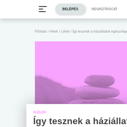
BELÉPÉS
REGISZTRÁCIÓ
Főoldal
/
Hírek
/
Lélek
/
Így tesznek a háziállatok egészsé
#LÉLEK
Így tesznek a háziáll