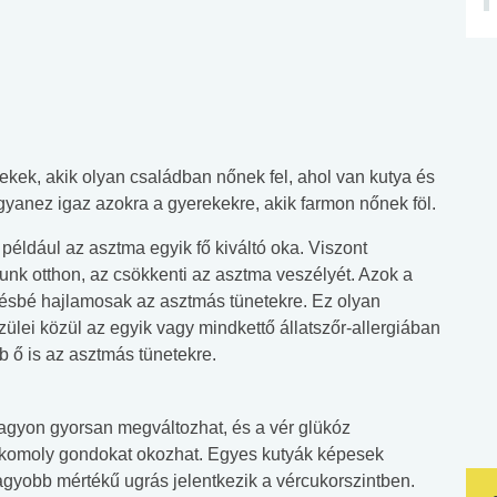
ekek, akik olyan családban nőnek fel, ahol van kutya és
yanez igaz azokra a gyerekekre, akik farmon nőnek föl.
például az asztma egyik fő kiváltó oka. Viszont
unk otthon, az csökkenti az asztma veszélyét. Azok a
vésbé hajlamosak az asztmás tünetekre. Ez olyan
ülei közül az egyik vagy mindkettő állatszőr-allergiában
 ő is az asztmás tünetekre.
agyon gyorsan megváltozhat, és a vér glükóz
komoly gondokat okozhat. Egyes kutyák képesek
agyobb mértékű ugrás jelentkezik a vércukorszintben.