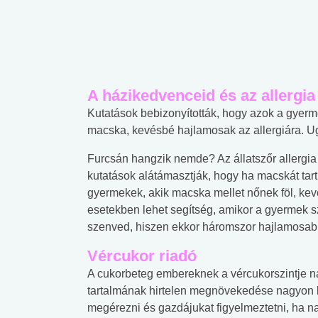
A házikedvenceid és az allergia
Kutatások bebizonyították, hogy azok a gyerm
macska, kevésbé hajlamosak az allergiára. Ug
Furcsán hangzik nemde? Az állatszőr allergia 
kutatások alátámasztják, hogy ha macskát tart
gyermekek, akik macska mellet nőnek föl, ke
esetekben lehet segítség, amikor a gyermek sz
szenved, hiszen ekkor háromszor hajlamosabb
Vércukor riadó
A cukorbeteg embereknek a vércukorszintje n
tartalmának hirtelen megnövekedése nagyon 
megérezni és gazdájukat figyelmeztetni, ha n