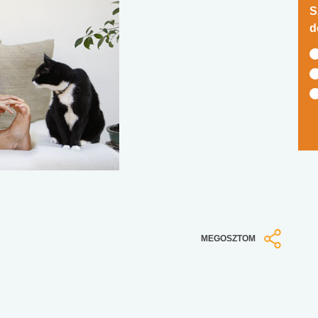
S
d
MEGOSZTOM