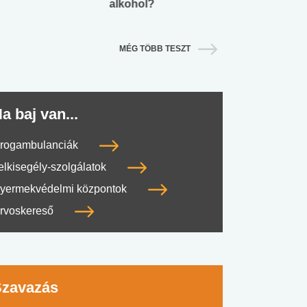
alkohol?
lábnyomod?
MÉG TÖBB TESZT
a baj van...
rogambulanciák
elkisegély-szolgálatok
yermekvédelmi központok
rvoskereső
Szavazás