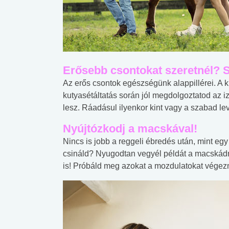
lábnyomod?
tudásteszt
Erősebb csontokat szeretnél? S
Az erős csontok egészségünk alappillérei. A 
kutyasétáltatás során jól megdolgoztatod az i
lesz. Ráadásul ilyenkor kint vagy a szabad le
Nyújtózkodj a macskával!
Nincs is jobb a reggeli ébredés után, mint eg
csináld? Nyugodtan vegyél példát a macskádrő
is! Próbáld meg azokat a mozdulatokat végezn