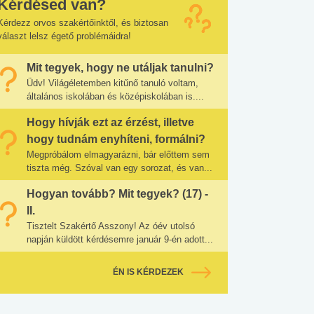
Kérdésed van?
Kérdezz orvos szakértőinktől, és biztosan
választ lelsz égető problémáidra!
Mit tegyek, hogy ne utáljak tanulni?
Üdv! Világéletemben kitűnő tanuló voltam,
általános iskolában és középiskolában is....
Hogy hívják ezt az érzést, illetve
hogy tudnám enyhíteni, formálni?
Megpróbálom elmagyarázni, bár előttem sem
tiszta még. Szóval van egy sorozat, és van...
Hogyan tovább? Mit tegyek? (17) -
II.
Tisztelt Szakértő Asszony! Az óév utolsó
napján küldött kérdésemre január 9-én adott...
ÉN IS KÉRDEZEK