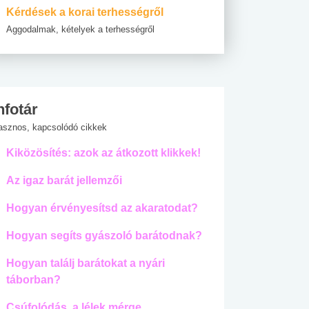
Kérdések a korai terhességről
Aggodalmak, kételyek a terhességről
nfotár
asznos, kapcsolódó cikkek
Kiközösítés: azok az átkozott klikkek!
Az igaz barát jellemzői
Hogyan érvényesítsd az akaratodat?
Hogyan segíts gyászoló barátodnak?
Hogyan találj barátokat a nyári
táborban?
Csúfolódás, a lélek mérge