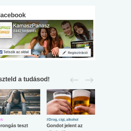
Facebook
szteld a tudásod!
ek
#Drog, cigi, alkohol
#Zöldövezet
rongás teszt
Gondot jelent az
Mekkora az ö