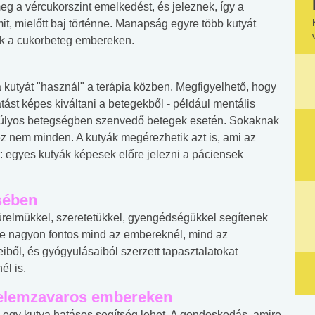
meg a vércukorszint emelkedést, és jeleznek, így a
it, mielőtt baj történne. Manapság egyre több kutyát
ek a cukorbeteg embereken.
 kutyát "használ" a terápia közben. Megfigyelhető, hogy
tást képes kiváltani a betegekből - például mentális
 súlyos betegségben szenvedő betegek esetén. Sokaknak
z nem minden. A kutyák megérezhetik azt is, ami az
r: egyes kutyák képesek előre jelezni a páciensek
sében
türelmükkel, szeretetükkel, gyengédségükkel segítenek
e nagyon fontos mind az embereknél, mind az
iből, és gyógyulásaiból szerzett tapasztalatokat
él is.
gyelemzavaros embereken
egy kutya hatásos segítség lehet. A gondoskodás, amire