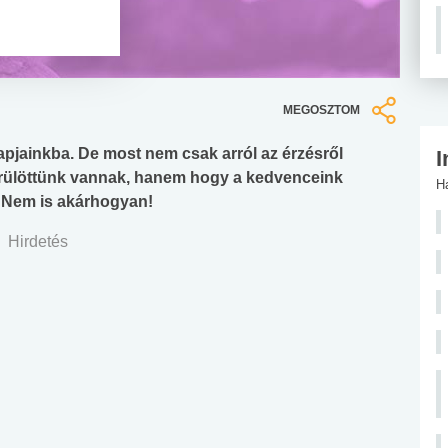
MEGOSZTOM
pjainkba. De most nem csak arról az érzésről
I
rülöttünk vannak, hanem hogy a kedvenceink
H
 Nem is akárhogyan!
Hirdetés