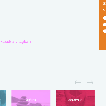
S
d
okások a világban
K
#LÉLEK
#VÁGYAK