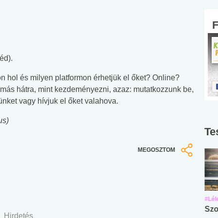
éd).
n hol és milyen platformon érhetjük el őket? Online?
 más hátra, mint kezdeményezni, azaz: mutatkozzunk be,
günket vagy hívjuk el őket valahova.
us)
Te
MEGOSZTOM
#Suli, munka
#Suli, munka
#Lél
Angol középfokú
Internet-függőség
Szo
Hirdetés