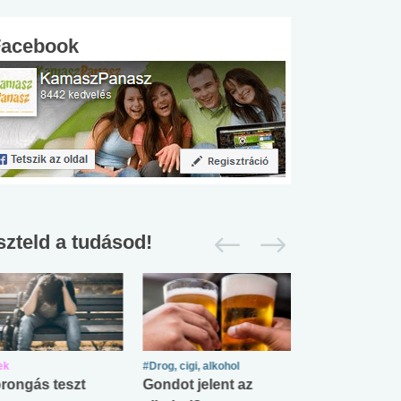
Facebook
szteld a tudásod!
ek
#Drog, cigi, alkohol
#Zöldövezet
rongás teszt
Gondot jelent az
Mekkora az ö