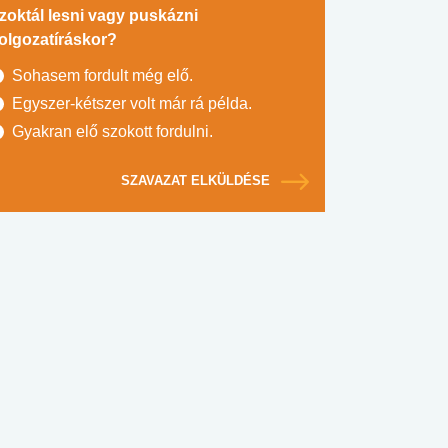
zoktál lesni vagy puskázni
olgozatíráskor?
Sohasem fordult még elő.
Egyszer-kétszer volt már rá példa.
Gyakran elő szokott fordulni.
SZAVAZAT ELKÜLDÉSE
#SULI, MUNKA
#DROG, CIGI, ALKOHOL
#TÁPLÁLK