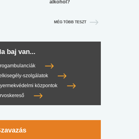
alkohol?
lábnyomod?
MÉG TÖBB TESZT
a baj van...
rogambulanciák
elkisegély-szolgálatok
yermekvédelmi központok
rvoskereső
Szavazás