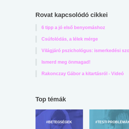
Rovat kapcsolódó cikkei
6 tipp a jó első benyomáshoz
Csúfolódás, a lélek mérge
Világjáró pszichológus: ismerkedési sz
Ismerd meg önmagad!
Rakonczay Gábor a kitartásról - Videó
Top témák
ZÜLŐKNEK
#BETEGSÉGEK
#TESTI PROBLÉMÁ