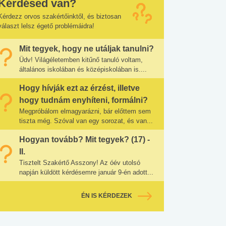
Kérdésed van?
Kérdezz orvos szakértőinktől, és biztosan
választ lelsz égető problémáidra!
Mit tegyek, hogy ne utáljak tanulni?
Üdv! Világéletemben kitűnő tanuló voltam,
általános iskolában és középiskolában is....
Hogy hívják ezt az érzést, illetve
hogy tudnám enyhíteni, formálni?
Megpróbálom elmagyarázni, bár előttem sem
tiszta még. Szóval van egy sorozat, és van...
Hogyan tovább? Mit tegyek? (17) -
II.
Tisztelt Szakértő Asszony! Az óév utolsó
napján küldött kérdésemre január 9-én adott...
ÉN IS KÉRDEZEK