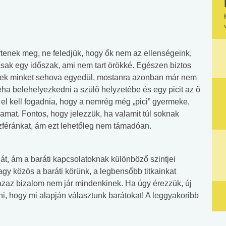
rtenek meg, ne feledjük, hogy ők nem az ellenségeink,
sak egy időszak, ami nem tart örökké. Egészen biztos
ek minket sehova egyedül, mostanra azonban már nem
ha belehelyezkedni a szülő helyzetébe és egy picit az ő
 el kell fogadnia, hogy a nemrég még „pici” gyermeke,
yamat. Fontos, hogy jelezzük, ha valamit túl soknak
 szféránkat, ám ezt lehetőleg nem támadóan.
 át, ám a baráti kapcsolatoknak különböző szintjei
gy közös a baráti körünk, a legbensőbb titkainkat
zaz bizalom nem jár mindenkinek. Ha úgy érezzük, új
, hogy mi alapján választunk barátokat! A leggyakoribb