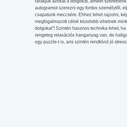
rárakjuk azokat a dolgokat, amiket szeretnénk a
autogramot szerezni egy fontos személytől, e
csapatunk meccsére. Ehhez lehet rajzolni, kép
megfogalmazott célok közelebb vihetnek mink
dolgokat”! Szintén hasznos technika lehet, ha 
rengeteg relaxációs hanganyag van, de hallg
egy puzzle-t is, ami szintén rendkívül jó stres