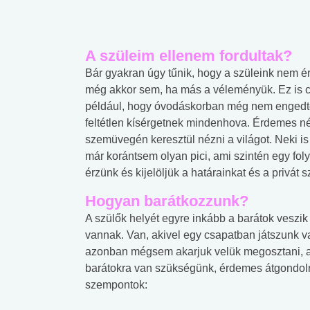
A szüleim ellenem fordultak?
Bár gyakran úgy tűnik, hogy a szüleink nem é
még akkor sem, ha más a véleményük. Ez is c
például, hogy óvodáskorban még nem engedt
feltétlen kísérgetnek mindenhova. Érdemes né
szemüvegén keresztül nézni a világot. Neki is
már korántsem olyan pici, ami szintén egy fol
érzünk és kijelöljük a határainkat és a privát
Hogyan barátkozzunk?
A szülők helyét egyre inkább a barátok veszik
vannak. Van, akivel egy csapatban játszunk va
azonban mégsem akarjuk velük megosztani, a
barátokra van szükségünk, érdemes átgondolni
szempontok: