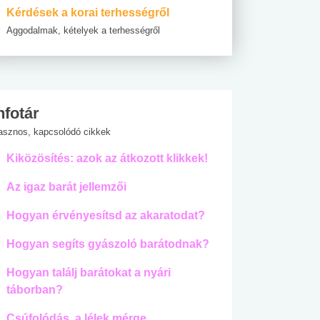
Kérdések a korai terhességről
Aggodalmak, kételyek a terhességről
nfotár
asznos, kapcsolódó cikkek
Kiközösítés: azok az átkozott klikkek!
Az igaz barát jellemzői
Hogyan érvényesítsd az akaratodat?
Hogyan segíts gyászoló barátodnak?
Hogyan találj barátokat a nyári
táborban?
Csúfolódás, a lélek mérge