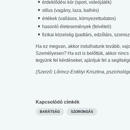
érdeklődési kör (sport, videójáték)
stílus (vagány, laza, balhés)
értékek (vallásos, környezettudatos)
hasonló életesemények (felvételi)
fizikai közelség (padtárs, edzőtárs, szomsz
Ha ez megvan, akkor indulhatunk tovább, vajo
Személyesen? Ha ezt is belőttük, akkor nincs
tegyünk fel kérdéseket, ajánljuk fel a segítsé
(Szerző: Lőrincz-Erdélyi Krisztina, pszichológ
Kapcsolódó címkék
BARÁTSÁG
SZORONGÁS
 alkohol
#Zöldövezet
#Betegségek
lent az
Mekkora az ökológiai
Elsősegély