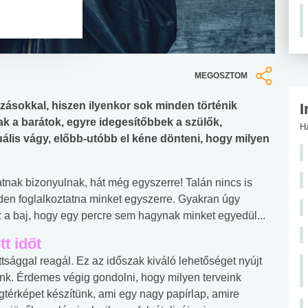
MEGOSZTOM
tozásokkal, hiszen ilyenkor sok minden történik
I
ak a barátok, egyre idegesítőbbek a szülők,
H
uális vágy, előbb-utóbb el kéne dönteni, hogy milyen
atnak bizonyulnak, hát még egyszerre! Talán nincs is
den foglalkoztatna minket egyszerre. Gyakran úgy
 a baj, hogy egy percre sem hagynak minket egyedül...
t időt
sággal reagál. Ez az időszak kiváló lehetőséget nyújt
nk. Érdemes végig gondolni, hogy milyen terveink
gtérképet készítünk, ami egy nagy papírlap, amire