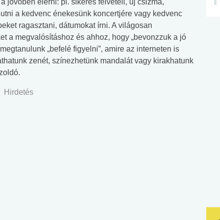
 jövőben elérni: pl. sikeres felvételi, új csizma,
ljutni a kedvenc énekesünk koncertjére vagy kedvenc
eket ragasztani, dátumokat írni. A világosan
et a megvalósításhoz és ahhoz, hogy „bevonzzuk a jó
megtanulunk „befelé figyelni”, amire az interneten is
athatunk zenét, színezhetünk mandalát vagy kirakhatunk
szoldó.
Hirdetés