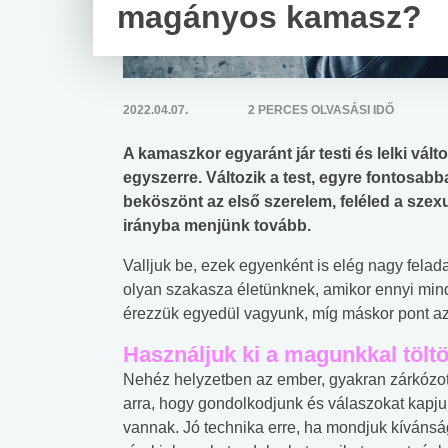
magányos kamasz?
2022.04.07.
2 PERCES OLVASÁSI IDŐ
A kamaszkor egyaránt jár testi és lelki vál
egyszerre. Változik a test, egyre fontosabb
beköszönt az első szerelem, feléled a szex
irányba menjünk tovább.
Valljuk be, ezek egyenként is elég nagy felad
olyan szakasza életünknek, amikor ennyi min
érezzük egyedül vagyunk, míg máskor pont az
Használjuk ki a magunkkal töltöt
Nehéz helyzetben az ember, gyakran zárkózott
arra, hogy gondolkodjunk és válaszokat kapju
vannak. Jó technika erre, ha mondjuk kívánsá