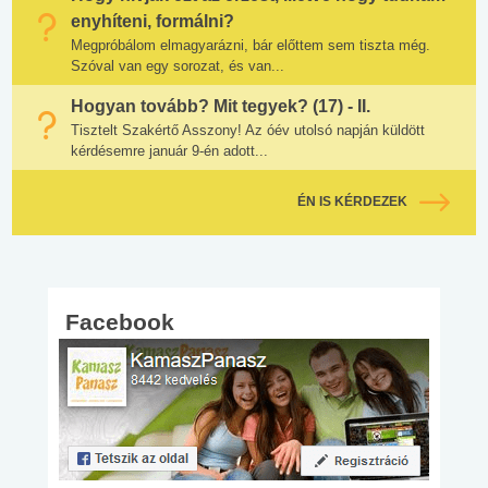
enyhíteni, formálni?
Megpróbálom elmagyarázni, bár előttem sem tiszta még.
Szóval van egy sorozat, és van...
Hogyan tovább? Mit tegyek? (17) - II.
Tisztelt Szakértő Asszony! Az óév utolsó napján küldött
kérdésemre január 9-én adott...
ÉN IS KÉRDEZEK
Facebook