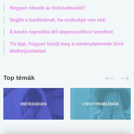
Hogyan növeld az önbizalmadat?
Segíts a barátodnak, ha szüksége van rád!
A kevés napsütés téli depresszióhoz vezethet
Tíz tipp, hogyan küzdj meg a reménytelennek tűnő
élethelyzetekkel
Top témák
#BETEGSÉGEK
#TESTI PROBLÉMÁK