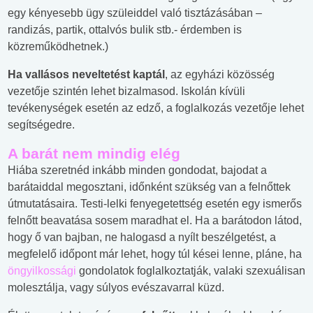
egy kényesebb ügy szüleiddel való tisztázásában –
randizás, partik, ottalvós bulik stb.- érdemben is
közreműködhetnek.)
Ha vallásos neveltetést kaptál
, az egyházi közösség
vezetője szintén lehet bizalmasod. Iskolán kívüli
tevékenységek esetén az edző, a foglalkozás vezetője lehet
segítségedre.
A barát nem mindig elég
Hiába szeretnéd inkább minden gondodat, bajodat a
barátaiddal megosztani, időnként szükség van a felnőttek
útmutatásaira. Testi-lelki fenyegetettség esetén egy ismerős
felnőtt beavatása sosem maradhat el. Ha a barátodon látod,
hogy ő van bajban, ne halogasd a nyílt beszélgetést, a
megfelelő időpont már lehet, hogy túl kései lenne, pláne, ha
öngyilkossági
gondolatok foglalkoztatják, valaki szexuálisan
molesztálja, vagy súlyos evészavarral küzd.