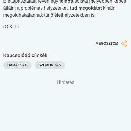
Élettapasztalata révén egy
felnőtt
sokkal mélyebben képes
átlátni a problémás helyzeteket,
tud megoldást
kínálni
megoldhatatlannak tűnő élethelyzetekben is.
(O.K.T.)
MEGOSZTOM
Kapcsolódó címkék
BARÁTSÁG
SZORONGÁS
Hirdetés