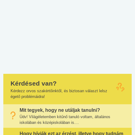
Kérdésed van?
Kérdezz orvos szakértőinktől, és biztosan választ lelsz
égető problémáidra!
Mit tegyek, hogy ne utáljak tanulni?
Üdv! Világéletemben kitűnő tanuló voltam, általános
iskolában és középiskolában is....
Hogy hívják ezt az érzést, illetve hogy tudnám