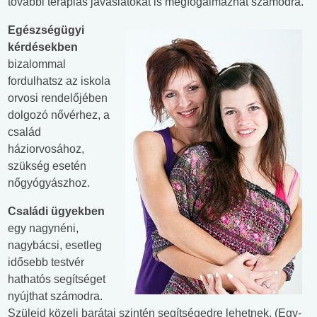
további terápiás javaslatokat is megfogalmazhat számodra.
Egészségügyi
kérdésekben
bizalommal
fordulhatsz az iskola
orvosi rendelőjében
dolgozó nővérhez, a
család
háziorvosához,
szükség esetén
nőgyógyászhoz.
Családi ügyekben
egy nagynéni,
nagybácsi, esetleg
idősebb testvér
hathatós segítséget
nyújthat számodra.
Szüleid közeli barátai szintén segítségedre lehetnek. (Egy-