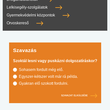
Lelkisegély-szolgálatok
Gyermekvédelmi központok
Orvoskereső
Szavazás
Szoktál lesni vagy puskázni dolgozatíráskor?
Sohasem fordult még elő.
Egyszer-kétszer volt már rá példa.
Gyakran elő szokott fordulni.
SZAVAZAT ELKÜLDÉSE