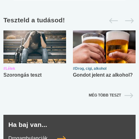
Teszteld a tudásod!
#Lélek
#Drog, cigi, alkohol
Szorongás teszt
Gondot jelent az alkohol?
MÉG TÖBB TESZT
Ha baj van...
Drogambulanciák