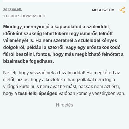
2012.09.05.
MEGOSZTOM
1 PERCES OLVASÁSI IDŐ
Mindegy, mennyire jó a kapcsolatod a szüleiddel,
időnként szükség lehet kikérni egy ismerős felnőtt
véleményét is. Ha nem szeretnél a szüleiddel kényes
dolgokról, például a szexről, vagy egy erőszakoskodó
fiúról beszélni, fontos, hogy más megbízható felnőttet a
bizalmadba fogadhass.
Ne félj, hogy visszaélnek a bizalmaddal! Ha megkéred az
illetőt, biztos, hogy a köztetek elhangzottakat nem fogja
világgá kürtölni, s nem avat be mást, hacsak nem azt érzi,
hogy a
testi-lelki épséged
valóban komoly veszélyben van.
Hirdetés