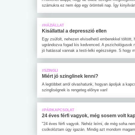
számukra ez nem épp egy örömteli nap. Így kinyilván
#HÁZIÁLLAT
Kisállattal a depresszió ellen
Egy zsúfolt, nehezen elviselhető emberekkel töltött,
ugrándozva fogad kis kedvenced. A pszichológusok nem 
jó hatással vannak a testi-lelki egészségre. S hogy mi
#SZINGLI
Miért jó szinglinek lenni?
A legtöbbet arról olvashatunk, hogyan ápoljuk a kapcs
szingliségnek is rengeteg előnye van!
#PÁRKAPCSOLAT
24 éves férfi vagyok, még sosem volt kap
"24 éves férfi vagyok. Nehéz leírni, de még soha ne
csókolóztam úgy igazán. Mindig azt mondom magamn