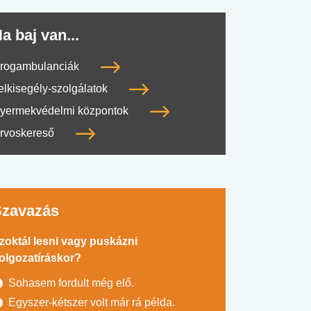
a baj van...
rogambulanciák
elkisegély-szolgálatok
yermekvédelmi központok
rvoskereső
Szavazás
zoktál lesni vagy puskázni
olgozatíráskor?
Sohasem fordult még elő.
Egyszer-kétszer volt már rá példa.