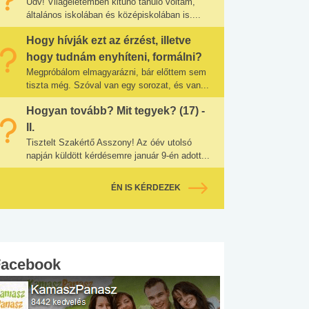
Üdv! Világéletemben kitűnő tanuló voltam,
általános iskolában és középiskolában is....
Hogy hívják ezt az érzést, illetve
hogy tudnám enyhíteni, formálni?
Megpróbálom elmagyarázni, bár előttem sem
tiszta még. Szóval van egy sorozat, és van...
Hogyan tovább? Mit tegyek? (17) -
II.
Tisztelt Szakértő Asszony! Az óév utolsó
napján küldött kérdésemre január 9-én adott...
ÉN IS KÉRDEZEK
Facebook