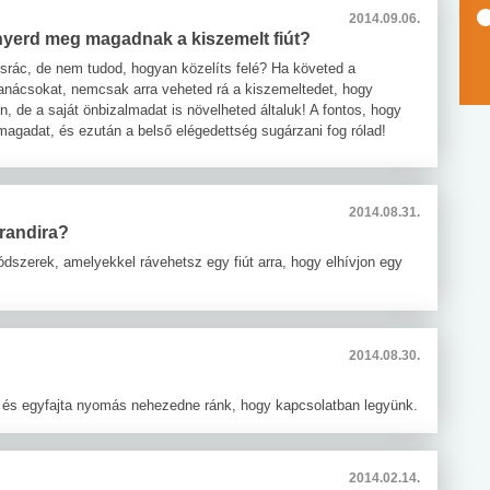
2014.09.06.
yerd meg magadnak a kiszemelt fiút?
 srác, de nem tudod, hogyan közelíts felé? Ha követed a
anácsokat, nemcsak arra veheted rá a kiszemeltedet, hogy
on, de a saját önbizalmadat is növelheted általuk! A fontos, hogy
magadat, és ezután a belső elégedettség sugárzani fog rólad!
2014.08.31.
 randira?
dszerek, amelyekkel rávehetsz egy fiút arra, hogy elhívjon egy
2014.08.30.
 és egyfajta nyomás nehezedne ránk, hogy kapcsolatban legyünk.
2014.02.14.