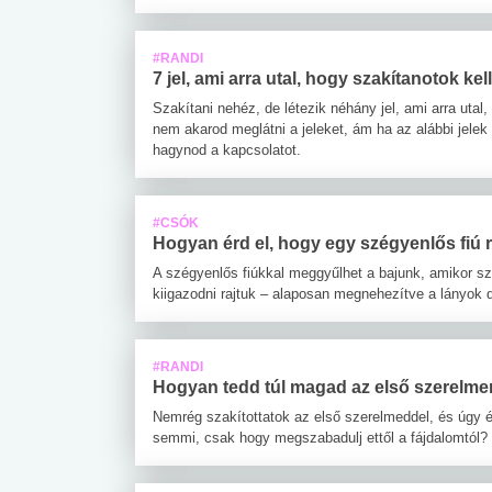
#RANDI
7 jel, ami arra utal, hogy szakítanotok kell
Szakítani nehéz, de létezik néhány jel, ami arra utal
nem akarod meglátni a jeleket, ám ha az alábbi jelek 
hagynod a kapcsolatot.
#CSÓK
Hogyan érd el, hogy egy szégyenlős fiú 
A szégyenlős fiúkkal meggyűlhet a bajunk, amikor s
kiigazodni rajtuk – alaposan megnehezítve a lányok d
#RANDI
Hogyan tedd túl magad az első szerelm
Nemrég szakítottatok az első szerelmeddel, és úgy ér
semmi, csak hogy megszabadulj ettől a fájdalomtól?