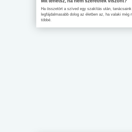
Mit tehetsz, ha nem szeretnek viszont?
Ha összetört a szíved egy szakítás után, tanácsaink
legfájdalmasabb dolog az életben az, ha valaki még m
többé.