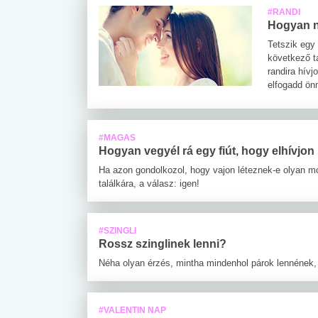
#RANDI
Hogyan n
Tetszik egy
következő t
randira hívj
elfogadd ön
#MAGAS
Hogyan vegyél rá egy fiút, hogy elhívjon
Ha azon gondolkozol, hogy vajon léteznek-e olyan mó
találkára, a válasz: igen!
#SZINGLI
Rossz szinglinek lenni?
Néha olyan érzés, mintha mindenhol párok lennének,
#VALENTIN NAP