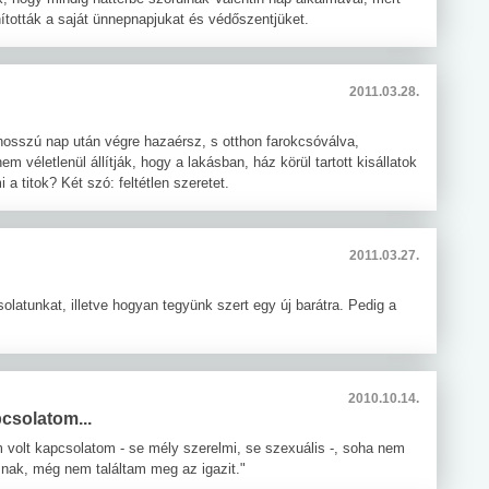
ították a saját ünnepnapjukat és védőszentjüket.
2011.03.28.
 hosszú nap után végre hazaérsz, s otthon farokcsóválva,
véletlenül állítják, hogy a lakásban, ház körül tartott kisállatok
 a titok? Két szó: feltétlen szeretet.
2011.03.27.
olatunkat, illetve hogyan tegyünk szert egy új barátra. Pedig a
2010.10.14.
csolatom...
m volt kapcsolatom - se mély szerelmi, se szexuális -, soha nem
ak, még nem találtam meg az igazit."