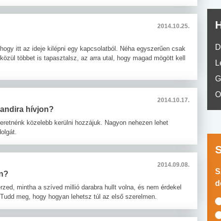
H
2014.10.25.
D
, hogy itt az ideje kilépni egy kapcsolatból. Néha egyszerűen csak
közül többet is tapasztalsz, az arra utal, hogy magad mögött kell
L
G
O
2014.10.17.
randira hívjon?
zeretnénk közelebb kerülni hozzájuk. Nagyon nehezen lehet
olgát.
2014.09.08.
S
en?
d
zed, mintha a szíved millió darabra hullt volna, és nem érdekel
 Tudd meg, hogy hogyan lehetsz túl az első szerelmen.