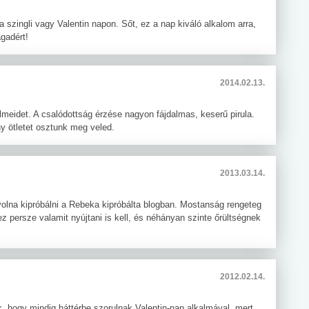
 szingli vagy Valentin napon. Sőt, ez a nap kiváló alkalom arra,
gadért!
2014.02.13.
lmeidet. A csalódottság érzése nagyon fájdalmas, keserű pirula.
y ötletet osztunk meg veled.
2013.03.14.
olna kipróbálni a Rebeka kipróbálta blogban. Mostanság rengeteg
z persze valamit nyújtani is kell, és néhányan szinte őrültségnek
2012.02.14.
k, hogy mindig háttérbe szorulnak Valentin-nap alkalmával, mert