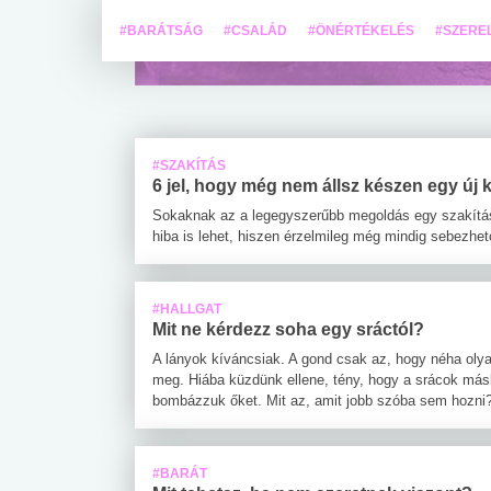
#BARÁTSÁG
#CSALÁD
#ÖNÉRTÉKELÉS
#SZERE
#SZAKÍTÁS
6 jel, hogy még nem állsz készen egy új 
Sokaknak az a legegyszerűbb megoldás egy szakítás
hiba is lehet, hiszen érzelmileg még mindig sebezhe
#HALLGAT
Mit ne kérdezz soha egy sráctól?
A lányok kíváncsiak. A gond csak az, hogy néha olya
meg. Hiába küzdünk ellene, tény, hogy a srácok má
bombázzuk őket. Mit az, amit jobb szóba sem hozni
#BARÁT