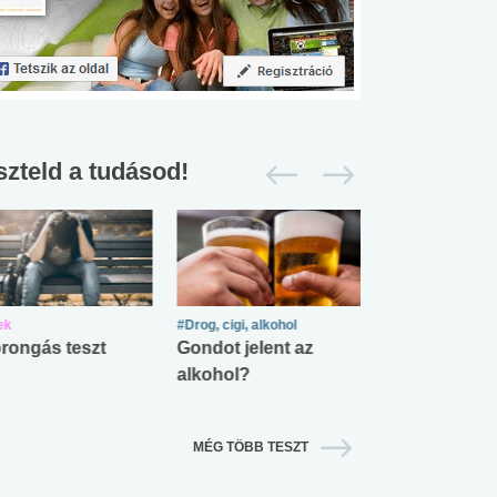
szteld a tudásod!
ek
#Drog, cigi, alkohol
#Zöldövezet
rongás teszt
Gondot jelent az
Mekkora az ö
alkohol?
lábnyomod?
MÉG TÖBB TESZT