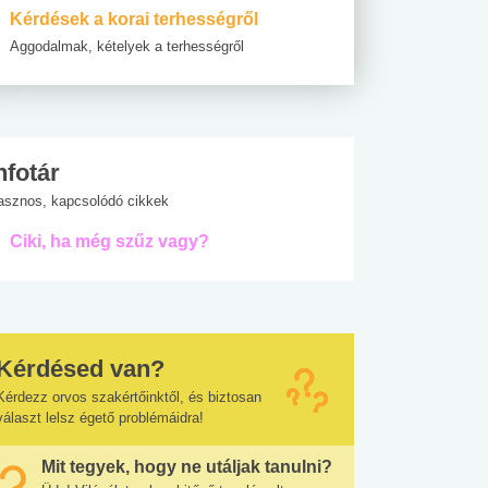
Kérdések a korai terhességről
Aggodalmak, kételyek a terhességről
nfotár
asznos, kapcsolódó cikkek
Ciki, ha még szűz vagy?
Kérdésed van?
Kérdezz orvos szakértőinktől, és biztosan
választ lelsz égető problémáidra!
Mit tegyek, hogy ne utáljak tanulni?