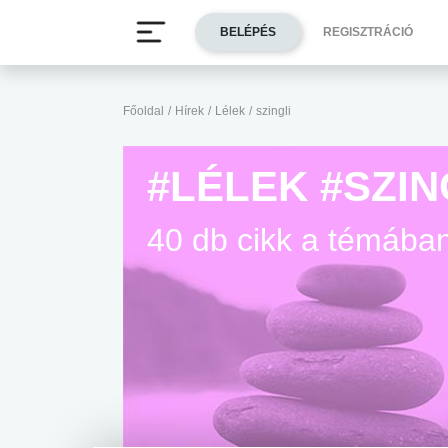
BELÉPÉS
REGISZTRÁCIÓ
Főoldal
/
Hírek
/
Lélek
/
szingli
#LÉLEK #SZIN
40 db cikk a témába