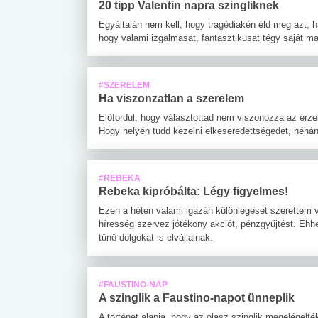
20 tipp Valentin napra szingliknek
Egyáltalán nem kell, hogy tragédiakén éld meg azt, ha
hogy valami izgalmasat, fantasztikusat tégy saját ma
#SZERELEM
Ha viszonzatlan a szerelem
Előfordul, hogy választottad nem viszonozza az érze
Hogy helyén tudd kezelni elkeseredettségedet, néhán
#REBEKA
Rebeka kipróbálta: Légy figyelmes!
Ezen a héten valami igazán különlegeset szerettem v
híresség szervez jótékony akciót, pénzgyűjtést. Ehhe
tűnő dolgokat is elvállalnak.
#FAUSTINO-NAP
A szinglik a Faustino-napot ünneplik
A történet alapja, hogy az olasz szinglik megelégelté