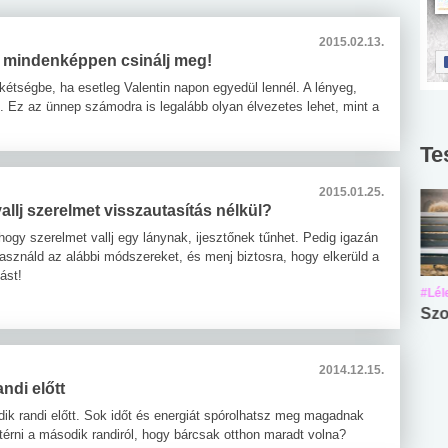
2015.02.13.
it mindenképpen csinálj meg!
étségbe, ha esetleg Valentin napon egyedül lennél. A lényeg,
 Ez az ünnep számodra is legalább olyan élvezetes lehet, mint a
Te
2015.01.25.
llj szerelmet visszautasítás nélkül?
hogy szerelmet vallj egy lánynak, ijesztőnek tűnhet. Pedig igazán
asználd az alábbi módszereket, és menj biztosra, hogy elkerüld a
ást!
#Suli, munka
#Suli, munka
#Lél
Angol középfokú
Internet-függőség
Szo
nyelvvizsga teszt -
teszt
No.42
2014.12.15.
ndi előtt
k randi előtt. Sok időt és energiát spórolhatsz meg magadnak
atérni a második randiról, hogy bárcsak otthon maradt volna?