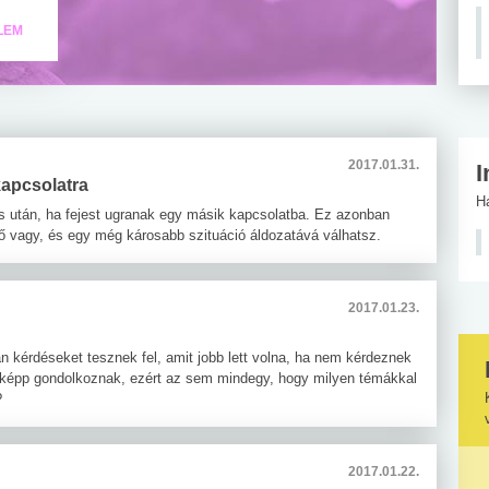
LEM
2017.01.31.
I
kapcsolatra
H
 után, ha fejest ugranak egy másik kapcsolatba. Ez azonban
tő vagy, és egy még károsabb szituáció áldozatává válhatsz.
2017.01.23.
n kérdéseket tesznek fel, amit jobb lett volna, ha nem kérdeznek
sképp gondolkoznak, ezért az sem mindegy, hogy milyen témákkal
?
2017.01.22.