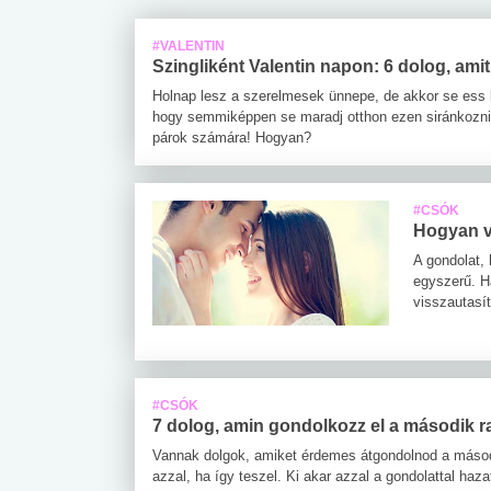
#VALENTIN
Szingliként Valentin napon: 6 dolog, am
Holnap lesz a szerelmesek ünnepe, de akkor se ess k
hogy semmiképpen se maradj otthon ezen siránkozni.
párok számára! Hogyan?
#CSÓK
Hogyan va
A gondolat, 
egyszerű. H
visszautasít
 alkohol
#Zöldövezet
#Betegségek
lent az
Mekkora az ökológiai
Elsősegély
lábnyomod?
tudásteszt
#CSÓK
7 dolog, amin gondolkozz el a második ra
Vannak dolgok, amiket érdemes átgondolnod a másodi
azzal, ha így teszel. Ki akar azzal a gondolattal haz