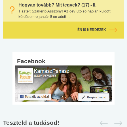
Hogyan tovább? Mit tegyek? (17) - II.
Tisztelt Szakértő Asszony! Az óév utolsó napján küldött
kérdésemre január 9-én adott...
ÉN IS KÉRDEZEK
Facebook
Teszteld a tudásod!