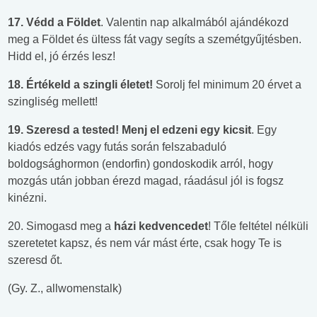
17.
Védd a Földet
. Valentin nap alkalmából ajándékozd
meg a Földet és ültess fát vagy segíts a szemétgyűjtésben.
Hidd el, jó érzés lesz!
18.
Értékeld a szingli életet!
Sorolj fel minimum 20 érvet a
szingliség mellett!
19.
Szeresd a tested! Menj el edzeni egy kicsit
. Egy
kiadós edzés vagy futás során felszabaduló
boldogsághormon (endorfin) gondoskodik arról, hogy
mozgás után jobban érezd magad, ráadásul jól is fogsz
kinézni.
20. Simogasd meg a
házi kedvencedet
! Tőle feltétel nélküli
szeretetet kapsz, és nem vár mást érte, csak hogy Te is
szeresd őt.
(Gy. Z., allwomenstalk)