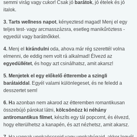
semmi virág vagy cukor! Csak jó
barátok
, jó ételek és jó
italok.
3.
Tarts wellness napot
, kényeztesd magad! Menj el egy
teljes test- vagy arcmasszázsra, esetleg manikűröztess -
egyedül vagy barátnőkkel.
4.
Menj el
kirándulni
oda, ahova már rég szerettél volna
elmenni, de eddig nem volt rá alkalmad! Élvezd az
egyedüllétet
, és hogy azt csinálhatsz, amit akarsz!
5.
Menjetek el egy előkelő étterembe
a szingli
barátaiddal
. Egyél valami különlegeset, és ne feledd a
desszertet sem!
6. H
a azonban nem akarod az étteremben romantikusan
összebújó párokat látni,
kölcsönözz ki néhány
antiromantikus filmet
, készíts egy tál popcornt, és élvezd,
hogy elterülhetsz a kanapén, és azt nézhetsz, amit akarsz.
7.
Ha vannak unokaöccseid vagy unokahúgaid, akkor legyél