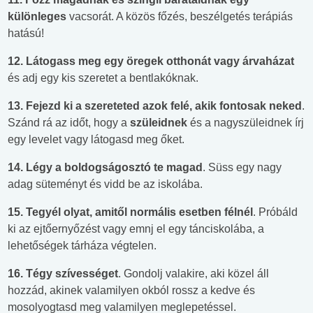
különleges
vacsorát. A közös főzés, beszélgetés terápiás
hatású!
12.
Látogass meg egy öregek otthonát vagy árvaházat
és adj egy kis szeretet a bentlakóknak.
13.
Fejezd ki a szereteted azok felé, akik fontosak neked
.
Szánd rá az időt, hogy a
szüleidnek
és a nagyszüleidnek írj
egy levelet vagy látogasd meg őket.
14.
Légy a boldogságosztó te magad
. Süss egy nagy
adag süteményt és vidd be az iskolába.
15. T
egyél olyat, amitől normális esetben félnél
. Próbáld
ki az ejtőernyőzést vagy emnj el egy tánciskolába, a
lehetőségek tárháza végtelen.
16. T
égy szívességet
. Gondolj valakire, aki közel áll
hozzád, akinek valamilyen okból rossz a kedve és
mosolyogtasd meg valamilyen meglepetéssel.