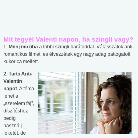
Mit tegyél Valenti napon, ha szingli vagy?
1.
Menj
moziba
a többi szingli barátoddal. Válasszatok anti-
romantikus filmet, és élvezzétek egy nagy adag pattogatott
kukorica mellett.
2.
Tarts Anti-
Valentin
napot.
A téma
lehet a
„szerelem fáj”,
díszítéshez
pedig
használj
feketét, de