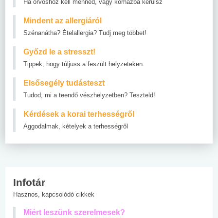
Ha orvoshoz kell menned, vagy kórházba kerülsz
Mindent az allergiáról
Szénanátha? Ételallergia? Tudj meg többet!
Győzd le a stresszt!
Tippek, hogy túljuss a feszült helyzeteken.
Elsősegély tudásteszt
Tudod, mi a teendő vészhelyzetben? Teszteld!
Kérdések a korai terhességről
Aggodalmak, kételyek a terhességről
Infotár
Hasznos, kapcsolódó cikkek
Miért leszünk szerelmesek?