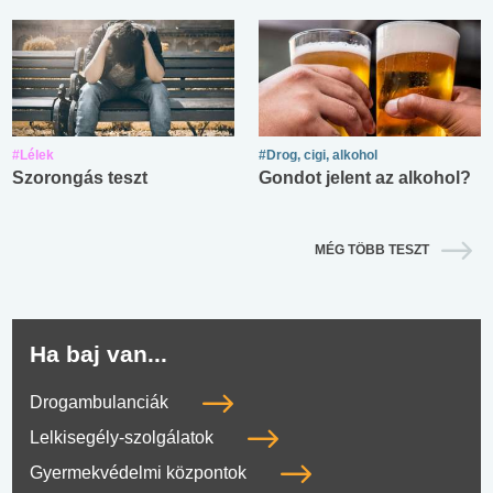
#Lélek
#Drog, cigi, alkohol
Szorongás teszt
Gondot jelent az alkohol?
MÉG TÖBB TESZT
Ha baj van...
Drogambulanciák
Lelkisegély-szolgálatok
Gyermekvédelmi központok