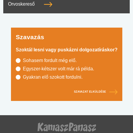
Orvoskereső
Szavazás
Szoktál lesni vagy puskázni dolgozatíráskor?
Sohasem fordult még elő.
Egyszer-kétszer volt már rá példa.
Gyakran elő szokott fordulni.
SZAVAZAT ELKÜLDÉSE