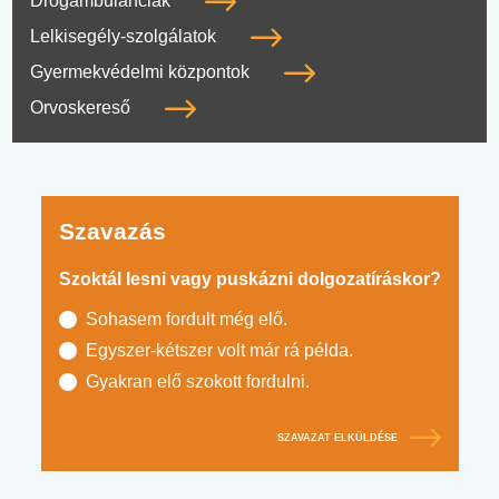
Drogambulanciák
Lelkisegély-szolgálatok
Gyermekvédelmi központok
Orvoskereső
Szavazás
Szoktál lesni vagy puskázni dolgozatíráskor?
Sohasem fordult még elő.
Egyszer-kétszer volt már rá példa.
Gyakran elő szokott fordulni.
SZAVAZAT ELKÜLDÉSE