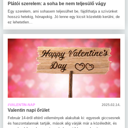
Plátói szerelem: a soha be nem teljesülő vágy
Egy szerelem, ami sohasem teljesülhet be, fájdíthatja a szívünket
hosszú hetekig, hónapokig. Jó lenne egy kicsit közelebb kerülni, de
ez lehetetlen…
#VALENTIN-NAP
2025.02.14.
Valentin napi őrület
Február 14-éről eltérő vélemények alakultak ki: egyesek giccsesnek
és haszontalannak tartják, mások alig várják már a közéledtét, és