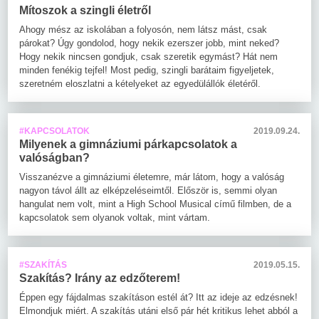
Mítoszok a szingli életről
Ahogy mész az iskolában a folyosón, nem látsz mást, csak
párokat? Úgy gondolod, hogy nekik ezerszer jobb, mint neked?
Hogy nekik nincsen gondjuk, csak szeretik egymást? Hát nem
minden fenékig tejfel! Most pedig, szingli barátaim figyeljetek,
szeretném eloszlatni a kételyeket az egyedülállók életéről.
#KAPCSOLATOK
2019.09.24.
Milyenek a gimnáziumi párkapcsolatok a
valóságban?
Visszanézve a gimnáziumi életemre, már látom, hogy a valóság
nagyon távol állt az elképzeléseimtől. Először is, semmi olyan
hangulat nem volt, mint a High School Musical című filmben, de a
kapcsolatok sem olyanok voltak, mint vártam.
#SZAKÍTÁS
2019.05.15.
Szakítás? Irány az edzőterem!
Éppen egy fájdalmas szakításon estél át? Itt az ideje az edzésnek!
Elmondjuk miért. A szakítás utáni első pár hét kritikus lehet abból a