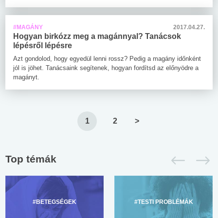
#MAGÁNY
2017.04.27.
Hogyan birkózz meg a magánnyal? Tanácsok
lépésről lépésre
Azt gondolod, hogy egyedül lenni rossz? Pedig a magány időnként
jól is jöhet. Tanácsaink segítenek, hogyan fordítsd az előnyödre a
magányt.
1
2
>
Top témák
#BETEGSÉGEK
#TESTI PROBLÉMÁK