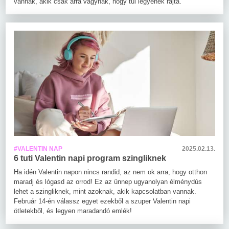
vannak, akik csak arra vágynak, hogy túl legyenek rajta.
#VALENTIN NAP
2025.02.13.
6 tuti Valentin napi program szingliknek
Ha idén Valentin napon nincs randid, az nem ok arra, hogy otthon
maradj és lógasd az orrod! Ez az ünnep ugyanolyan élménydús
lehet a szingliknek, mint azoknak, akik kapcsolatban vannak.
Február 14-én válassz egyet ezekből a szuper Valentin napi
ötletekből, és legyen maradandó emlék!