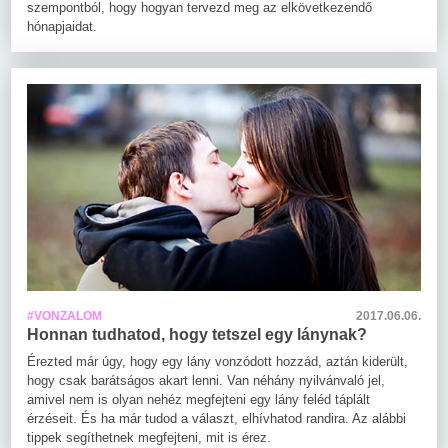
szempontból, hogy hogyan tervezd meg az elkövetkezendő
hónapjaidat.
#VONZALOM
2017.06.06.
Honnan tudhatod, hogy tetszel egy lánynak?
Érezted már úgy, hogy egy lány vonzódott hozzád, aztán kiderült,
hogy csak barátságos akart lenni. Van néhány nyilvánvaló jel,
amivel nem is olyan nehéz megfejteni egy lány feléd táplált
érzéseit. És ha már tudod a választ, elhívhatod randira. Az alábbi
tippek segíthetnek megfejteni, mit is érez.