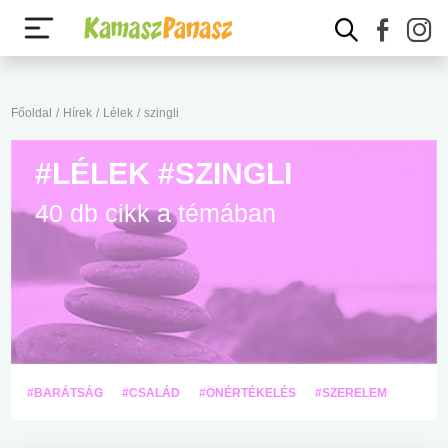
Főoldal
/
Hírek
/
Lélek
/
szingli
#LÉLEK #SZINGLI
40 db cikk a témában
#BARÁTSÁG
#CSALÁD
#ÖNÉRTÉKELÉS
#SZERELEM