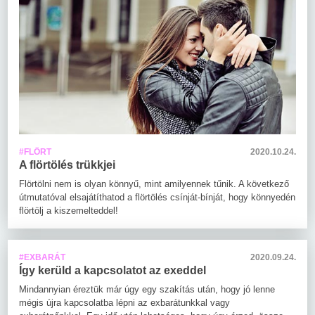
#FLÖRT
2020.10.24.
A flörtölés trükkjei
Flörtölni nem is olyan könnyű, mint amilyennek tűnik. A következő
útmutatóval elsajátíthatod a flörtölés csínját-bínját, hogy könnyedén
flörtölj a kiszemelteddel!
#EXBARÁT
2020.09.24.
Így kerüld a kapcsolatot az exeddel
Mindannyian éreztük már úgy egy szakítás után, hogy jó lenne
mégis újra kapcsolatba lépni az exbarátunkkal vagy