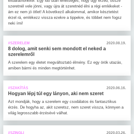
exbarátnőnkkel. Egy idő után lehetséges, hogy úgy érzed, össze
szeretnél vele jönni, vagy újra át szeretnéd élni a régi emlékeket -
ám ez nem jó ötlet! A következő alkalommal, amikor késztetést
érzel rá, emlékezz vissza ezekre a tippekre, és többet nem fogsz
neki írni!
#SZERELEM
2020.08.19.
8 dolog, amit senki sem mondott el neked a
szerelemről
A szerelem egy életet megváltoztató élmény. Ez egy örök utazás,
amiben bármi és minden megtörténhet.
#SZAKÍTÁS
2020.06.16.
Hogyan lépj túl egy lányon, aki nem szeret
Azt mondják, hogy a szerelem egy csodálatos és fantasztikus
érzés. De hogyha az, akit szeretsz, nem szeret vissza, könnyen a
világ legrosszabb érzésévé válhat.
#SZINGLI
2020.03.26.