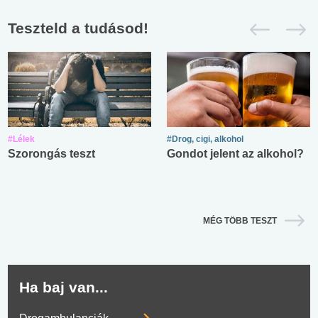
Teszteld a tudásod!
#Lélek
#Drog, cigi, alkohol
Szorongás teszt
Gondot jelent az alkohol?
MÉG TÖBB TESZT
Ha baj van...