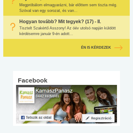
Megpróbálom elmagyarázni, bár előttem sem tiszta még.
Szóval van egy sorozat, és van...
Hogyan tovább? Mit tegyek? (17) - II.
Tisztelt Szakértő Asszony! Az óév utolsó napján küldött
kérdésemre január 9-én adott...
ÉN IS KÉRDEZEK
Facebook