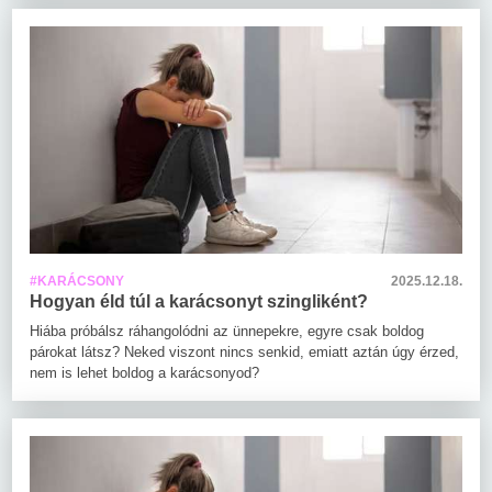
#KARÁCSONY
2025.12.18.
Hogyan éld túl a karácsonyt szingliként?
Hiába próbálsz ráhangolódni az ünnepekre, egyre csak boldog
párokat látsz? Neked viszont nincs senkid, emiatt aztán úgy érzed,
nem is lehet boldog a karácsonyod?