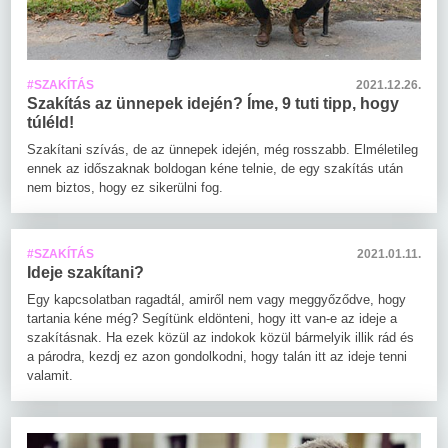
#SZAKÍTÁS
2021.12.26.
Szakítás az ünnepek idején? Íme, 9 tuti tipp, hogy
túléld!
Szakítani szívás, de az ünnepek idején, még rosszabb. Elméletileg
ennek az időszaknak boldogan kéne telnie, de egy szakítás után
nem biztos, hogy ez sikerülni fog.
#SZAKÍTÁS
2021.01.11.
Ideje szakítani?
Egy kapcsolatban ragadtál, amiről nem vagy meggyőződve, hogy
tartania kéne még? Segítünk eldönteni, hogy itt van-e az ideje a
szakításnak. Ha ezek közül az indokok közül bármelyik illik rád és
a párodra, kezdj ez azon gondolkodni, hogy talán itt az ideje tenni
valamit.