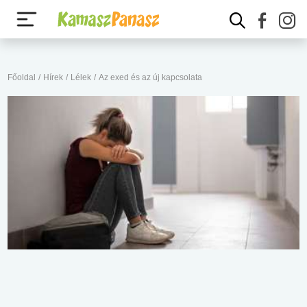
Főoldal
/
Hírek
/
Lélek
/
Az exed és az új kapcsolata