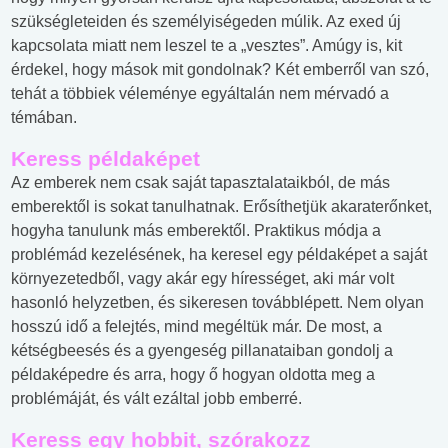
szükségleteiden és személyiségeden múlik. Az exed új
kapcsolata miatt nem leszel te a „vesztes”. Amúgy is, kit
érdekel, hogy mások mit gondolnak? Két emberről van szó,
tehát a többiek véleménye egyáltalán nem mérvadó a
témában.
Keress példaképet
Az emberek nem csak saját tapasztalataikból, de más
emberektől is sokat tanulhatnak. Erősíthetjük akaraterőnket,
hogyha tanulunk más emberektől. Praktikus módja a
problémád kezelésének, ha keresel egy példaképet a saját
környezetedből, vagy akár egy hírességet, aki már volt
hasonló helyzetben, és sikeresen továbblépett. Nem olyan
hosszú idő a felejtés, mind megéltük már. De most, a
kétségbeesés és a gyengeség pillanataiban gondolj a
példaképedre és arra, hogy ő hogyan oldotta meg a
problémáját, és vált ezáltal jobb emberré.
Keress egy hobbit, szórakozz