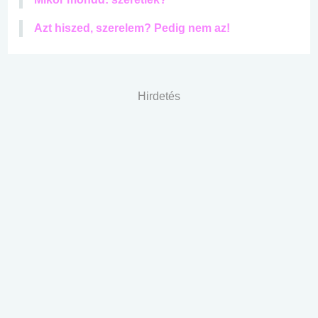
Azt hiszed, szerelem? Pedig nem az!
Hirdetés