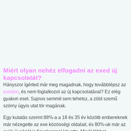
Miért olyan nehéz elfogadni az exed új
kapcsolatát?
Hányszor ígérted már meg magadnak, hogy továbblépsz az
exeden
, és nem foglalkozol az új kapcsolatával? Ez elég
gyakori eset. Sajnos semmit sem tehetsz, a zöld szemű
szörny úgyis utat tör magának.
Egy kutatás szerint 88%-a a 18 és 35 év közötti embereknek
már nézegette az exe közösségi oldalait, és 80%-uk már az