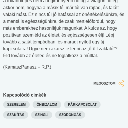
A továbblépés nem a legkönnyebb dolog a világon, főleg
akkor nem, hogyha a másik fél már túl van rajtad, és talált
valaki mást. Ez nincs túl jó hatással az önértékelésünkre, és
a mentális egészségünkre, de csak mert előfordul, hogy
más emberekhez hasonlítjuk magunkat. A kulcs az, hogy
pozitívan szemléld az életet, és egészségesen élj! Lépj
tovább a saját tempódban, és maradj nyitott egy új
kapcsolatra! Ugye nem akarsz te lenni az „őrült zaklató”?
Éld tovább az életed és ne foglalkozz a múlttal.
(KamaszPanasz – R.P.)
MEGOSZTOM
Kapcsolódó címkék
SZERELEM
ÖNBIZALOM
PÁRKAPCSOLAT
SZAKÍTÁS
SZINGLI
SZORONGÁS