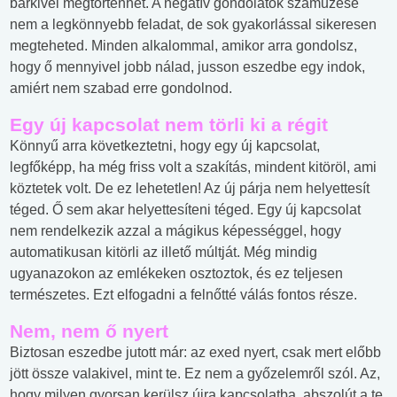
bárkivel megtörténhet. A negatív gondolatok száműzése
nem a legkönnyebb feladat, de sok gyakorlással sikeresen
megteheted. Minden alkalommal, amikor arra gondolsz,
hogy ő mennyivel jobb nálad, jusson eszedbe egy indok,
amiért nem szabad erre gondolnod.
Egy új kapcsolat nem törli ki a régit
Könnyű arra következtetni, hogy egy új kapcsolat,
legfőképp, ha még friss volt a szakítás, mindent kitöröl, ami
köztetek volt. De ez lehetetlen! Az új párja nem helyettesít
téged. Ő sem akar helyettesíteni téged. Egy új kapcsolat
nem rendelkezik azzal a mágikus képességgel, hogy
automatikusan kitörli az illető múltját. Még mindig
ugyanazokon az emlékeken osztoztok, és ez teljesen
természetes. Ezt elfogadni a felnőtté válás fontos része.
Nem, nem ő nyert
Biztosan eszedbe jutott már: az exed nyert, csak mert előbb
jött össze valakivel, mint te. Ez nem a győzelemről szól. Az,
hogy milyen gyorsan kerülsz újra kapcsolatba, abszolút a te