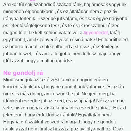
Amikor túl sok szabadidő szakad ránk, hajlamosak vagyunk
mindenen elgondolkodni, és ez általában nem a pozitív
irányba történik. Eszedbe jut valami, és csak egyre nagyobb
és jelentőségteljesebb lesz, és te csak rosszabbul érzed
magad tőle. Le kell kötnöd valamivel a
figyelmedet
, találj
egy hobbit, amit szenvedélyesen csinálhatsz! Fellendítheted
az önbizalmadat, csökkentheted a stresszt, érzelmileg is
jobban leszel, - és ami a legjobb, nem töltesz majd annyi
időt azzal, hogy a múlton rágódsz.
Ne gondolj rá
Mind ismerjük azt az érzést, amikor nagyon erősen
koncentrálunk arra, hogy ne gondoljunk valamire, és aztán
nincs is más dolog, ami eszünkbe jut. Ne ijedj meg, ha
időnként eszedbe jut az exed, és az új párja! Nézz szembe
vele, hiszen néha az iskolatársaid is eszedbe jutnak. Ez azt
jelentené, hogy érdeklődsz irántuk? Egyáltalán nem!
Hogyha erőszakkal veszed rá magad, hogy ne gondolj
rájuk, azzal nem járulsz hozzá a pozitív folyamathoz. Csak