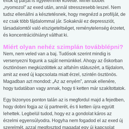
exük új párját is figyelemmel követte. Minél többet
„nyomozol” az exed után, annál stresszesebb leszel. Nem
tudsz ellenállni a késztetésnek, hogy megnézd a profilját, de
ez csak több fájdalommal jár. Sokaknál ez depressziót,
társadalomtól való elszigeteltséget, reménytelenség érzetet,
és koncentrációhiányt válthat ki.
Miért olyan nehéz szimplán továbblépni?
Nem, nem veled van a baj. Tudósok szerint mindig is
versenyezni fogunk a saját nemünkkel. Ahogy az őskorban
ösztönösen megküzdöttek az alfahím státuszért, a fájdalom,
amit az exed új kapcsolata miatt érzel, szintén ösztönös.
Magadban azt mondod: „Az az enyém”, annak ellenére,
hogy tudatában vagy annak, hogy ti ketten már szakítottatok.
Egy bizonyos ponton talán az is megfordul majd a fejedben,
hogy dobni fogja az új partnerét, és ti ketten újra együtt
lehettek. Legbelül tudod, hogy ez a gondolat káros az
érzelmi egyensúlyodra. Hogyha nem fogadod el az exed új
szerelmét, azzal megfosztod magadat egy új kapcsolat