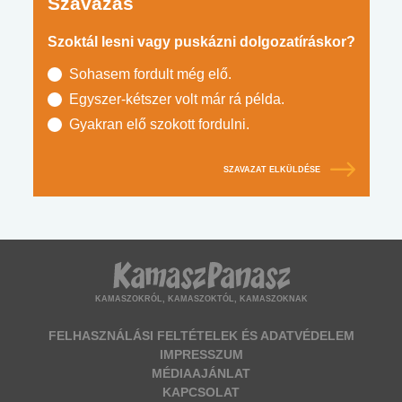
Szavazás
Szoktál lesni vagy puskázni dolgozatíráskor?
Sohasem fordult még elő.
Egyszer-kétszer volt már rá példa.
Gyakran elő szokott fordulni.
SZAVAZAT ELKÜLDÉSE
KAMASZOKRÓL, KAMASZOKTÓL, KAMASZOKNAK
FELHASZNÁLÁSI FELTÉTELEK ÉS ADATVÉDELEM
IMPRESSZUM
MÉDIAAJÁNLAT
KAPCSOLAT