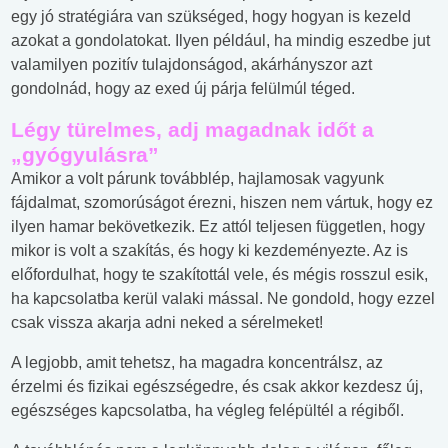
egy jó stratégiára van szükséged, hogy hogyan is kezeld
azokat a gondolatokat. Ilyen például, ha mindig eszedbe jut
valamilyen pozitív tulajdonságod, akárhányszor azt
gondolnád, hogy az exed új párja felülmúl téged.
Légy türelmes, adj magadnak időt a
„gyógyulásra”
Amikor a volt párunk továbblép, hajlamosak vagyunk
fájdalmat, szomorúságot érezni, hiszen nem vártuk, hogy ez
ilyen hamar bekövetkezik. Ez attól teljesen független, hogy
mikor is volt a szakítás, és hogy ki kezdeményezte. Az is
előfordulhat, hogy te szakítottál vele, és mégis rosszul esik,
ha kapcsolatba kerül valaki mással. Ne gondold, hogy ezzel
csak vissza akarja adni neked a sérelmeket!
A legjobb, amit tehetsz, ha magadra koncentrálsz, az
érzelmi és fizikai egészségedre, és csak akkor kezdesz új,
egészséges kapcsolatba, ha végleg felépültél a régiből.