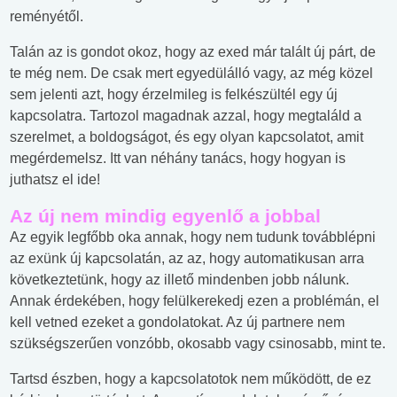
reményétől.
Talán az is gondot okoz, hogy az exed már talált új párt, de
te még nem. De csak mert egyedülálló vagy, az még közel
sem jelenti azt, hogy érzelmileg is felkészültél egy új
kapcsolatra. Tartozol magadnak azzal, hogy megtaláld a
szerelmet, a boldogságot, és egy olyan kapcsolatot, amit
megérdemelsz. Itt van néhány tanács, hogy hogyan is
juthatsz el ide!
Az új nem mindig egyenlő a jobbal
Az egyik legfőbb oka annak, hogy nem tudunk továbblépni
az exünk új kapcsolatán, az az, hogy automatikusan arra
következtetünk, hogy az illető mindenben jobb nálunk.
Annak érdekében, hogy felülkerekedj ezen a problémán, el
kell vetned ezeket a gondolatokat. Az új partnere nem
szükségszerűen vonzóbb, okosabb vagy csinosabb, mint te.
Tartsd észben, hogy a kapcsolatotok nem működött, de ez