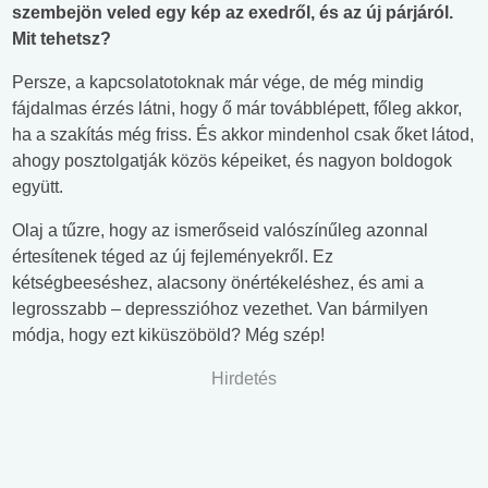
szembejön veled egy kép az exedről, és az új párjáról.
Mit tehetsz?
Persze, a kapcsolatotoknak már vége, de még mindig
fájdalmas érzés látni, hogy ő már továbblépett, főleg akkor,
ha a szakítás még friss. És akkor mindenhol csak őket látod,
ahogy posztolgatják közös képeiket, és nagyon boldogok
együtt.
Olaj a tűzre, hogy az ismerőseid valószínűleg azonnal
értesítenek téged az új fejleményekről. Ez
kétségbeeséshez, alacsony önértékeléshez, és ami a
legrosszabb – depresszióhoz vezethet. Van bármilyen
módja, hogy ezt kiküszöböld? Még szép!
Hirdetés