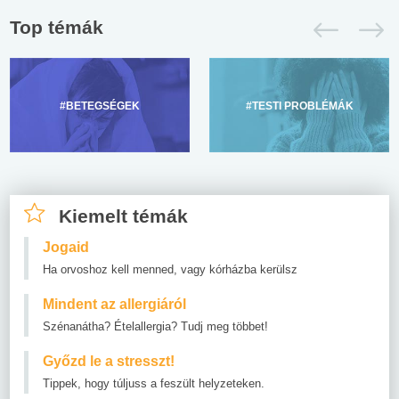
Top témák
#BETEGSÉGEK
#TESTI PROBLÉMÁK
Kiemelt témák
Jogaid
Ha orvoshoz kell menned, vagy kórházba kerülsz
Mindent az allergiáról
Szénanátha? Ételallergia? Tudj meg többet!
Győzd le a stresszt!
Tippek, hogy túljuss a feszült helyzeteken.