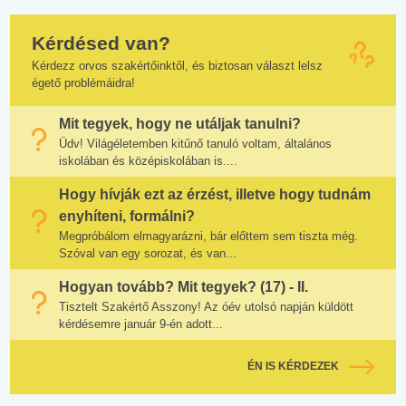
Kérdésed van?
Kérdezz orvos szakértőinktől, és biztosan választ lelsz
égető problémáidra!
Mit tegyek, hogy ne utáljak tanulni?
Üdv! Világéletemben kitűnő tanuló voltam, általános
iskolában és középiskolában is....
Hogy hívják ezt az érzést, illetve hogy tudnám
enyhíteni, formálni?
Megpróbálom elmagyarázni, bár előttem sem tiszta még.
Szóval van egy sorozat, és van...
Hogyan tovább? Mit tegyek? (17) - II.
Tisztelt Szakértő Asszony! Az óév utolsó napján küldött
kérdésemre január 9-én adott...
ÉN IS KÉRDEZEK