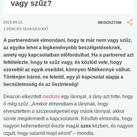
vagy szűz?
2025.09.12.
MEGOSZTOM
1 PERCES OLVASÁSI IDŐ
A partnerednek elmondani, hogy te már nem vagy szűz,
az egyike lehet a legkeményebb beszélgetéseknek,
amely egy kapcsolatban előfordulhat. Ha a partnered azt
feltételezte, hogy te szűz vagy, és közlöd vele, hogy
szexeltél az egyik exeddel, könnyen féltékennyé válhat.
Történjen bármi, ne feledd, egy jó kapcsolat alapja a
becsületesség és az őszinteség!
Deacon elkezdett
randizni
egy lánnyal, a lány azt hitte, hogy
ő még szűz. „Amikor elmondtam a lánynak, hogy
elvesztettem a szüzességemet egy másik lánnyal, akkor
szinte megdermedt a kapcsolatunk. Később elmondta, hogy
nagyon kellemetlenül érezte magát
szex
közben, és nagyon
izgult, hogy valamit majd elront” – mondta.