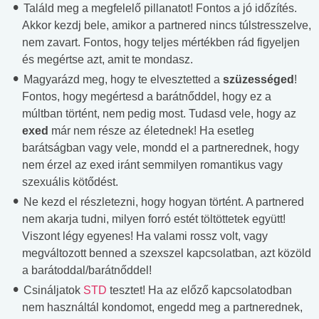
Találd meg a megfelelő pillanatot! Fontos a jó időzítés.
Akkor kezdj bele, amikor a partnered nincs túlstresszelve,
nem zavart. Fontos, hogy teljes mértékben rád figyeljen
és megértse azt, amit te mondasz.
Magyarázd meg, hogy te elvesztetted a
szüzességed
!
Fontos, hogy megértesd a barátnőddel, hogy ez a
múltban történt, nem pedig most. Tudasd vele, hogy az
exed
már nem része az életednek! Ha esetleg
barátságban vagy vele, mondd el a partnerednek, hogy
nem érzel az exed iránt semmilyen romantikus vagy
szexuális kötődést.
Ne kezd el részletezni, hogy hogyan történt. A partnered
nem akarja tudni, milyen forró estét töltöttetek együtt!
Viszont légy egyenes! Ha valami rossz volt, vagy
megváltozott benned a szexszel kapcsolatban, azt közöld
a barátoddal/barátnőddel!
Csináljatok
STD
tesztet! Ha az előző kapcsolatodban
nem használtál kondomot, engedd meg a partnerednek,