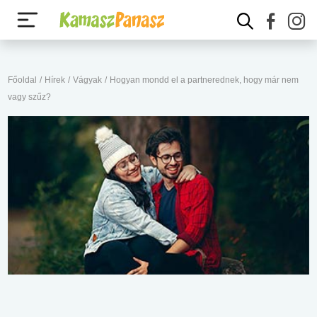
Főoldal
/
Hírek
/
Vágyak
/
Hogyan mondd el a partnerednek, hogy már nem
vagy szűz?