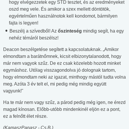
hogy elvégezzetek egy STD tesztet, és az eredményeket
oszd meg vele. És amikor a szex mellett döntötök,
egyértelműen használnotok kell kondomot, bármilyen
fajta is legyen!
Beszélj a szívedből! Az
őszinteség
mindig segít, ha egy
nehéz témáról beszélsz!
Deacon beszélgetése segített a kapcsolatuknak. „Amikor
elmondtam a barátnőmnek, kicsit elbizonytalanodott, hogy
már nem vagyok szűz. De ez csak közelebb hozott minket
egymáshoz. Utólag visszagondolva jó dolognak tartom,
hogy elmondtam neki az igazat, minthogy mástól tudta volna
meg. Azóta 3 év telt el, mi pedig még mindig együtt
vagyunk!"
Ha te már nem vagy szűz, a párod pedig még igen, ne érezd
magad kínosan. Előbb-utóbb mindenkinél eljön ez a pont,
ez a felnőtt élet része.
(KamaszPanasz - Cs.B.)