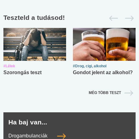
Teszteld a tudásod!
#Lélek
#Drog, cigi, alkohol
Szorongás teszt
Gondot jelent az alkohol?
MÉG TÖBB TESZT
Ha baj van...
Drogambulanciák