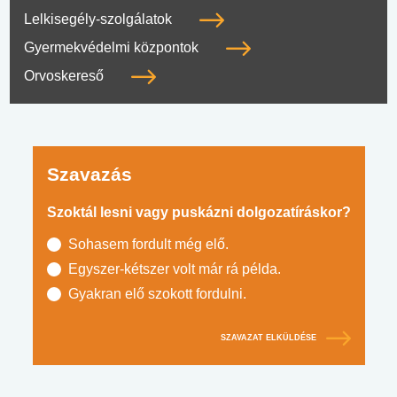
Lelkisegély-szolgálatok
Gyermekvédelmi központok
Orvoskereső
Szavazás
Szoktál lesni vagy puskázni dolgozatíráskor?
Sohasem fordult még elő.
Egyszer-kétszer volt már rá példa.
Gyakran elő szokott fordulni.
SZAVAZAT ELKÜLDÉSE