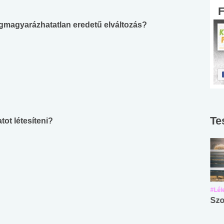
gmagyarázhatatlan eredetű elváltozás?
Te
tot létesíteni?
#Suli, munka
#Suli, munka
#Lél
Angol középfokú
Internet-függőség
Szo
nyelvvizsga teszt -
teszt