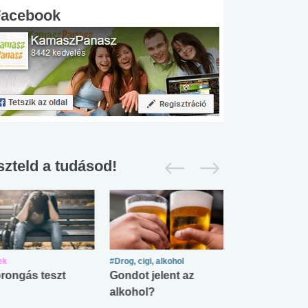
Facebook
szteld a tudásod!
ek
#Drog, cigi, alkohol
#Zöldövezet
rongás teszt
Gondot jelent az
Mekkora az ö
alkohol?
lábnyomod?