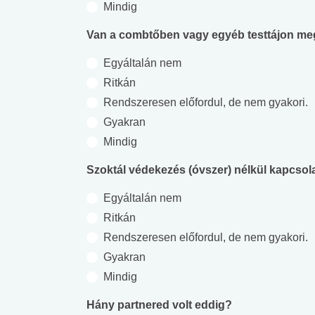
Mindig
Van a combtőben vagy egyéb testtájon me
Egyáltalán nem
Ritkán
Rendszeresen előfordul, de nem gyakori.
Gyakran
Mindig
Szoktál védekezés (óvszer) nélkül kapcsola
Egyáltalán nem
Ritkán
Rendszeresen előfordul, de nem gyakori.
Gyakran
 alkohol
#Zöldövezet
#Betegségek
Mindig
lent az
Mekkora az ökológiai
Elsősegély
lábnyomod?
tudásteszt
Hány partnered volt eddig?