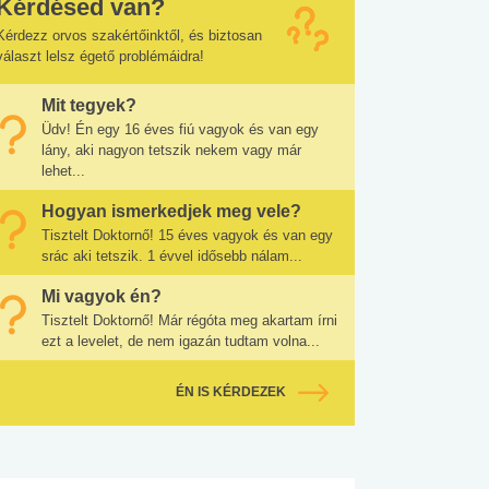
Kérdésed van?
Kérdezz orvos szakértőinktől, és biztosan
választ lelsz égető problémáidra!
Mit tegyek?
Üdv! Én egy 16 éves fiú vagyok és van egy
lány, aki nagyon tetszik nekem vagy már
lehet...
Hogyan ismerkedjek meg vele?
Tisztelt Doktornő! 15 éves vagyok és van egy
srác aki tetszik. 1 évvel idősebb nálam...
Mi vagyok én?
Tisztelt Doktornő! Már régóta meg akartam írni
ezt a levelet, de nem igazán tudtam volna...
ÉN IS KÉRDEZEK