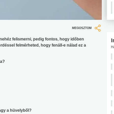
MEGOSZTOM
ehéz felismerni, pedig fontos, hogy időben
I
déssel felmérheted, hogy fenáll-e nálad ez a
H
ba?
agy a hüvelyből?