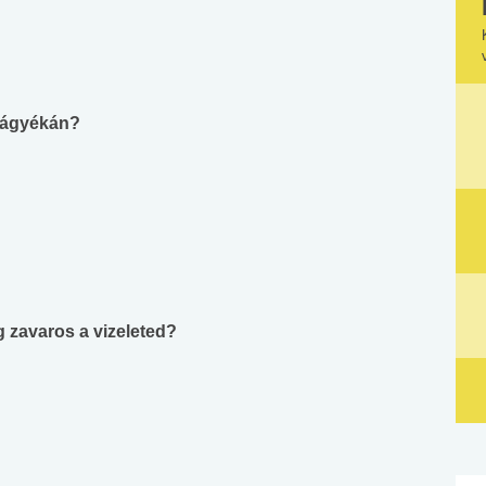
, ágyékán?
eg zavaros a vizeleted?