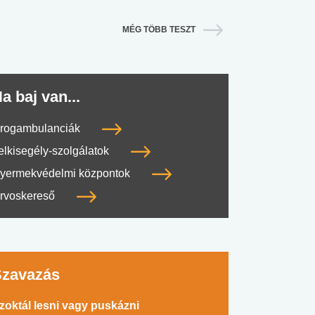
MÉG TÖBB TESZT
a baj van...
rogambulanciák
elkisegély-szolgálatok
yermekvédelmi központok
rvoskereső
Szavazás
zoktál lesni vagy puskázni