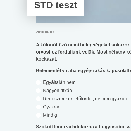
STD teszt
2010.06.03.
A különöböző nemi betegségeket sokszor n
orvoshoz forduljunk velük. Most néhány kér
kockázat.
Belementél valaha egyéjszakás kapcsolat
Egyáltalán nem
Nagyon ritkán
Rendszeresen előfordul, de nem gyakori.
Gyakran
Mindig
Szokott lenni váladékozás a húgycsőből v