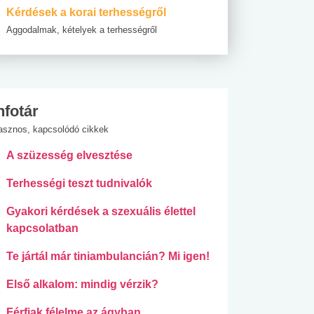
Kérdések a korai terhességről
Aggodalmak, kételyek a terhességről
nfotár
asznos, kapcsolódó cikkek
A szüzesség elvesztése
Terhességi teszt tudnivalók
Gyakori kérdések a szexuális élettel
kapcsolatban
Te jártál már tiniambulancián? Mi igen!
Első alkalom: mindig vérzik?
Férfiak félelme az ágyban