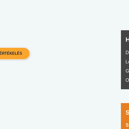
No.42
H
D
L
G
O
S