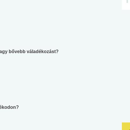
 vagy bővebb váladékozást?
gyékodon?