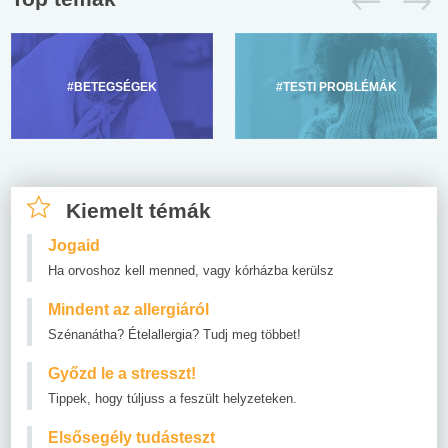
#BETEGSÉGEK
#TESTI PROBLÉMÁK
Kiemelt témák
Jogaid
Ha orvoshoz kell menned, vagy kórházba kerülsz
Mindent az allergiáról
Szénanátha? Ételallergia? Tudj meg többet!
Győzd le a stresszt!
Tippek, hogy túljuss a feszült helyzeteken.
Elsősegély tudásteszt