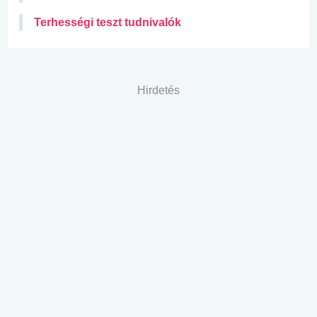
Terhességi teszt tudnivalók
Hirdetés