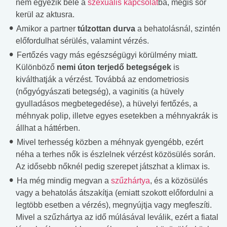
nem egyezik bele a
szexuális kapcsolat
ba, mégis sor
kerül az aktusra.
Amikor a partner
túlzottan durva
a behatolásnál, szintén
előfordulhat sérülés, valamint vérzés.
Fertőzés vagy más egészségügyi körülmény miatt.
Különböző
nemi úton terjedő betegségek
is
kiválthatják a vérzést. Továbbá az endometriosis
(nőgyógyászati betegség), a vaginitis (a hüvely
gyulladásos megbetegedése), a hüvelyi fertőzés, a
méhnyak polip, illetve egyes esetekben a méhnyakrák is
állhat a háttérben.
Mivel terhesség közben a méhnyak gyengébb, ezért
néha a terhes nők is észlelnek vérzést közösülés során.
Az idősebb nőknél pedig szerepet játszhat a klimax is.
Ha még mindig megvan a
szűzhártya
, és a közösülés
vagy a behatolás átszakítja (emiatt szokott előfordulni a
legtöbb esetben a vérzés), megnyújtja vagy megfeszíti.
Mivel a szűzhártya az idő múlásával leválik, ezért a fiatal