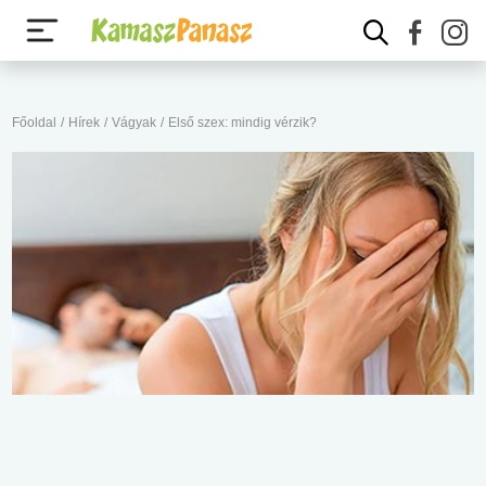
Főoldal
/
Hírek
/
Vágyak
/
Első szex: mindig vérzik?