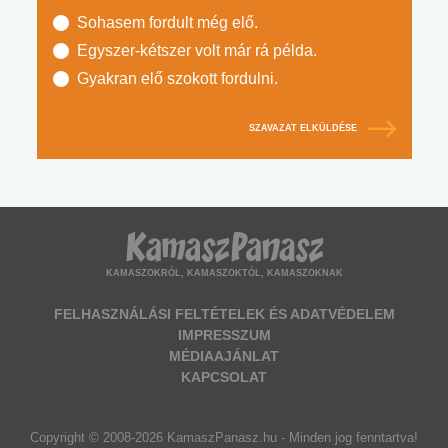
Sohasem fordult még elő.
Egyszer-kétszer volt már rá példa.
Gyakran elő szokott fordulni.
SZAVAZAT ELKÜLDÉSE
KAMASZOKRÓL, KAMASZOKTÓL, KAMASZOKNAK
FELHASZNÁLÁSI FELTÉTELEK ÉS ADATVÉDELEM
IMPRESSZUM
MÉDIAAJÁNLAT
KAPCSOLAT
Copyright © 2008-2026 KamaszPanasz.hu - Minden jog fenntartva!