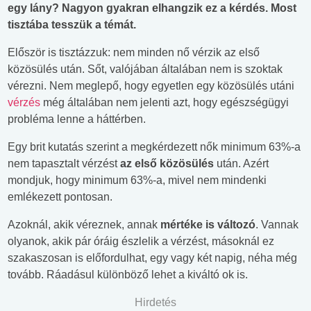
egy lány? Nagyon gyakran elhangzik ez a kérdés. Most
tisztába tesszük a témát.
Először is tisztázzuk: nem minden nő vérzik az első
közösülés után. Sőt, valójában általában nem is szoktak
vérezni. Nem meglepő, hogy egyetlen egy közösülés utáni
vérzés
még általában nem jelenti azt, hogy egészségügyi
probléma lenne a háttérben.
Egy brit kutatás szerint a megkérdezett nők minimum 63%-a
nem tapasztalt vérzést
az első közösülés
után. Azért
mondjuk, hogy minimum 63%-a, mivel nem mindenki
emlékezett pontosan.
Azoknál, akik véreznek, annak
mértéke is változó
. Vannak
olyanok, akik pár óráig észlelik a vérzést, másoknál ez
szakaszosan is előfordulhat, egy vagy két napig, néha még
tovább. Ráadásul különböző lehet a kiváltó ok is.
Hirdetés