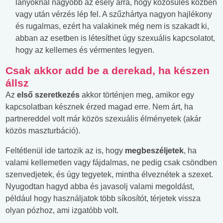
lányoknál nagyobb az esély arra, hogy közösülés közben
vagy után vérzés lép fel. A szűzhártya nagyon hajlékony
és rugalmas, ezért ha valakinek még nem is szakadt ki,
abban az esetben is létesíthet úgy szexuális kapcsolatot,
hogy az kellemes és vérmentes legyen.
Csak akkor add be a derekad, ha készen
állsz
Az
első szeretkezés
akkor történjen meg, amikor egy
kapcsolatban késznek érzed magad erre. Nem árt, ha
partnereddel volt már közös szexuális élményetek (akár
közös maszturbáció).
Feltétlenül ide tartozik az is, hogy
megbeszéljetek
, ha
valami kellemetlen vagy fájdalmas, ne pedig csak csöndben
szenvedjetek, és úgy tegyetek, mintha élveznétek a szexet.
Nyugodtan hagyd abba és javasolj valami megoldást,
például hogy használjatok több síkosítót, térjetek vissza
olyan pózhoz, ami izgatóbb volt.