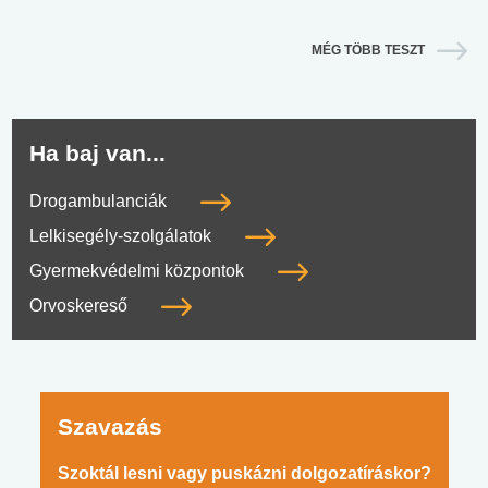
MÉG TÖBB TESZT
Ha baj van...
Drogambulanciák
Lelkisegély-szolgálatok
Gyermekvédelmi központok
Orvoskereső
Szavazás
Szoktál lesni vagy puskázni dolgozatíráskor?