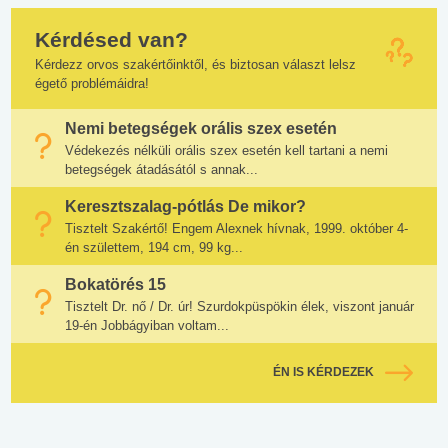
Kérdésed van?
Kérdezz orvos szakértőinktől, és biztosan választ lelsz
égető problémáidra!
Nemi betegségek orális szex esetén
Védekezés nélküli orális szex esetén kell tartani a nemi
betegségek átadásától s annak...
Keresztszalag-pótlás De mikor?
Tisztelt Szakértő! Engem Alexnek hívnak, 1999. október 4-
én születtem, 194 cm, 99 kg...
Bokatörés 15
Tisztelt Dr. nő / Dr. úr! Szurdokpüspökin élek, viszont január
19-én Jobbágyiban voltam...
ÉN IS KÉRDEZEK