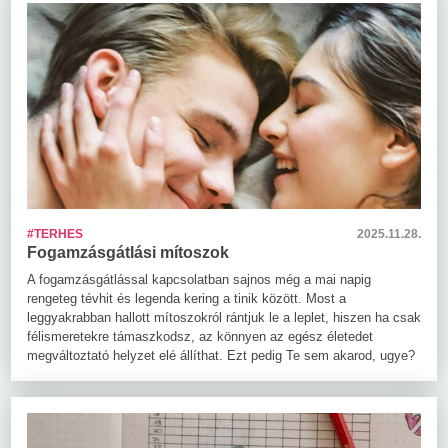
#TERHES
2025.11.28.
Fogamzásgátlási mítoszok
A fogamzásgátlással kapcsolatban sajnos még a mai napig
rengeteg tévhit és legenda kering a tinik között. Most a
leggyakrabban hallott mítoszokról rántjuk le a leplet, hiszen ha csak
félismeretekre támaszkodsz, az könnyen az egész életedet
megváltoztató helyzet elé állíthat. Ezt pedig Te sem akarod, ugye?