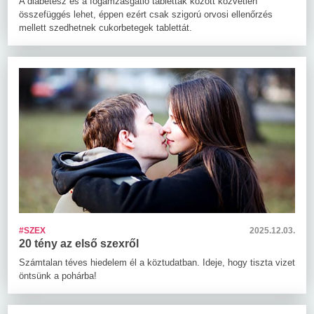
A diabétesz és a fogamzásgátló tabletták között közvetlen
összefüggés lehet, éppen ezért csak szigorú orvosi ellenőrzés
mellett szedhetnek cukorbetegek tablettát.
#SZEX
2025.12.03.
20 tény az első szexről
Számtalan téves hiedelem él a köztudatban. Ideje, hogy tiszta vizet
öntsünk a pohárba!