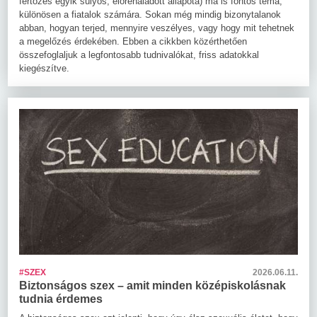
fertőzés egyik súlyos, előrehaladott állapota) ma is fontos téma,
különösen a fiatalok számára. Sokan még mindig bizonytalanok
abban, hogyan terjed, mennyire veszélyes, vagy hogy mit tehetnek
a megelőzés érdekében. Ebben a cikkben közérthetően
összefoglaljuk a legfontosabb tudnivalókat, friss adatokkal
kiegészítve.
#SZEX
2026.06.11.
Biztonságos szex – amit minden középiskolásnak
tudnia érdemes