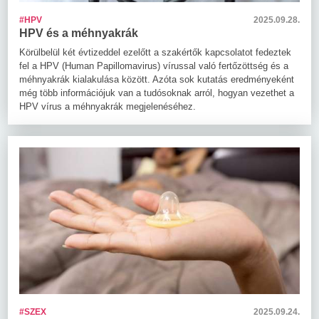
#HPV
2025.09.28.
HPV és a méhnyakrák
Körülbelül két évtizeddel ezelőtt a szakértők kapcsolatot fedeztek
fel a HPV (Human Papillomavirus) vírussal való fertőzöttség és a
méhnyakrák kialakulása között. Azóta sok kutatás eredményeként
még több információjuk van a tudósoknak arról, hogyan vezethet a
HPV vírus a méhnyakrák megjelenéséhez.
#SZEX
2025.09.24.