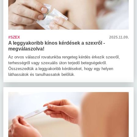
#SZEX
2025.11.09.
A leggyakoribb kínos kérdések a szexről -
megválaszolva!
Az orvos válaszol rovatunkba rengeteg kérdés érkezik szexről,
terhességről vagy szexuális úton terjedő betegségekről.
Összeszedtük a leggyakoribb kérdéseket, hogy egy helyen
láthassátok és tanulhassatok belőlük.