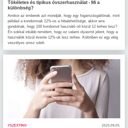
Tökéletes és tipikus óvszerhasználat - Mi a
különbség?
Amikor az emberek azt mondják, hogy egy fogamzásgátlónak, mint
például a kondomnak 12%-os a hibalehetősége, akkor arra
gondolnak, hogy 100 kondomot használó nő közül 12 terhes lesz?
Én sokkal inkább remélem, hogy ez valami olyasmit jelent, hogy a
használók közül évente 12%-uk lesz terhes. Különben ez egy elég
veszélyes orosz rulett.
#SZEXTING
2025.09.05.