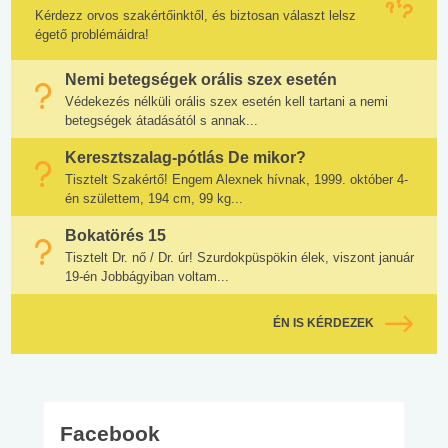
Kérdezz orvos szakértőinktől, és biztosan választ lelsz
égető problémáidra!
Nemi betegségek orális szex esetén
Védekezés nélküli orális szex esetén kell tartani a nemi
betegségek átadásától s annak...
Keresztszalag-pótlás De mikor?
Tisztelt Szakértő! Engem Alexnek hívnak, 1999. október 4-
én születtem, 194 cm, 99 kg...
Bokatörés 15
Tisztelt Dr. nő / Dr. úr! Szurdokpüspökin élek, viszont január
19-én Jobbágyiban voltam...
ÉN IS KÉRDEZEK
Facebook