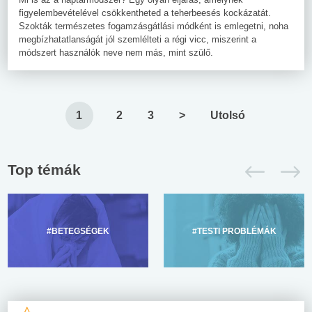
figyelembevételével csökkentheted a teherbeesés kockázatát.
Szokták természetes fogamzásgátlási módként is emlegetni, noha
megbízhatatlanságát jól szemlélteti a régi vicc, miszerint a
módszert használók neve nem más, mint szülő.
1
2
3
>
Utolsó
Top témák
#BETEGSÉGEK
#TESTI PROBLÉMÁK