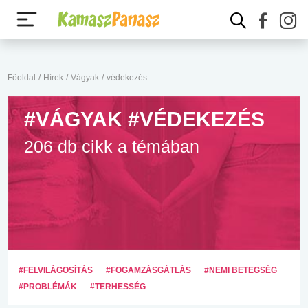
Főoldal
/
Hírek
/
Vágyak
/
védekezés
#VÁGYAK #VÉDEKEZÉS
206 db cikk a témában
#FELVILÁGOSÍTÁS
#FOGAMZÁSGÁTLÁS
#NEMI BETEGSÉG
#PROBLÉMÁK
#TERHESSÉG