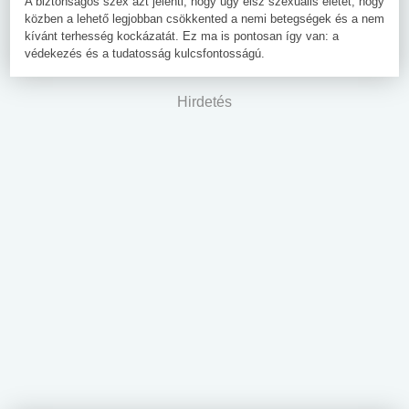
A biztonságos szex azt jelenti, hogy úgy élsz szexuális életet, hogy
közben a lehető legjobban csökkented a nemi betegségek és a nem
kívánt terhesség kockázatát. Ez ma is pontosan így van: a
védekezés és a tudatosság kulcsfontosságú.
Hirdetés