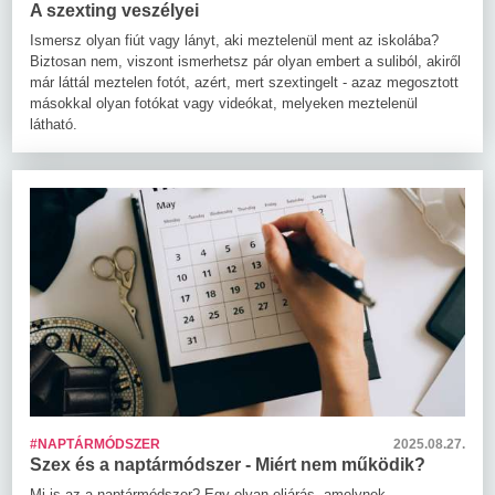
A szexting veszélyei
Ismersz olyan fiút vagy lányt, aki meztelenül ment az iskolába?
Biztosan nem, viszont ismerhetsz pár olyan embert a suliból, akiről
már láttál meztelen fotót, azért, mert szextingelt - azaz megosztott
másokkal olyan fotókat vagy videókat, melyeken meztelenül
látható.
#NAPTÁRMÓDSZER
2025.08.27.
Szex és a naptármódszer - Miért nem működik?
Mi is az a naptármódszer? Egy olyan eljárás, amelynek