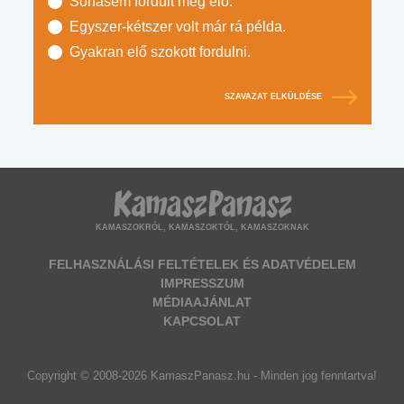
Sohasem fordult még elő.
Egyszer-kétszer volt már rá példa.
Gyakran elő szokott fordulni.
SZAVAZAT ELKÜLDÉSE
KAMASZOKRÓL, KAMASZOKTÓL, KAMASZOKNAK
FELHASZNÁLÁSI FELTÉTELEK ÉS ADATVÉDELEM
IMPRESSZUM
MÉDIAAJÁNLAT
KAPCSOLAT
Copyright © 2008-2026 KamaszPanasz.hu - Minden jog fenntartva!