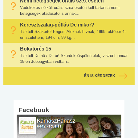
Nemi betegségek orális szex esetén
Védekezés nélküli orális szex esetén kell tartani a nemi
betegségek átadásától s annak...
Keresztszalag-pótlás De mikor?
Tisztelt Szakértő! Engem Alexnek hívnak, 1999. október 4-
én születtem, 194 cm, 99 kg...
Bokatörés 15
Tisztelt Dr. nő / Dr. úr! Szurdokpüspökin élek, viszont január
19-én Jobbágyiban voltam...
ÉN IS KÉRDEZEK
Facebook