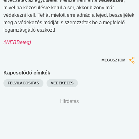
élvezzétek az együttlétet. Persze nem árt a
védekezés
,
mivel ha közösülésre kerül a sor, akkor bizony már
védekezni kell. Tehát mielőtt erre adnád a fejed, beszéljétek
meg a védekezés módját, s szerezzétek be a megfelelő
fogamzásgátló eszközt!
(WEBBeteg)
MEGOSZTOM
Kapcsolódó címkék
FELVILÁGOSÍTÁS
VÉDEKEZÉS
Hirdetés