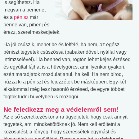
is segíthetsz. Ha
megvan a bemenet
és a
pénisz
már
benne van, pihenj és
érezz, szerelmeskedjetek.
Ha jól csúszik, mehet be és felfelé, ha nem, az egész
péniszt tegyétek csúszóssá (babakendővel, nyállal vagy
intimzselével). Ha benned van, rögtön lehet kéjes érzésed
és egyúttal fájhat is a hüvelygörcs, ami ilyenkor gyakori,
ezért maradjatok mozdulatlanul, ha kell. Ha nem bírod,
húzza ki a péniszt és fejezzétek be másképpen. Egy-két
alkalommal még lesz hasonló érzésed, de egyre többet
fogtok tudni hüvelyben is mozogni.
Ne feledkezz meg a védelemről sem!
Az első szeretkezéskor arra ügyeljetek, hogy csak annyit
tegyetek, ami mindkettőtöknek jó. Nem kell erőltetni a
közösülést, a lényeg, hogy szeressétek egymást és