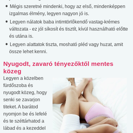
Mégis szeretné mindenki, hogy az első, mindenképpen
izgalmas élmény, legyen nagyon jó is.
Legyen nálatok baba intimtörlőkendő vastag-krémes
változata - ez jól síkosít és tisztít, kívül használható előtte
és utána is.
Legyen alattatok tiszta, mosható pléd vagy huzat, amit
össze lehet kenni.
Nyugodt, zavaró tényezőktől mentes
közeg
Legyen a közelben
fürdőszoba és
nyugodt közeg, hogy
senki se zavarjon
titeket. A barátod
nyomjon be és lefelé
és te széttárhatod a
lábad és a kezeddel