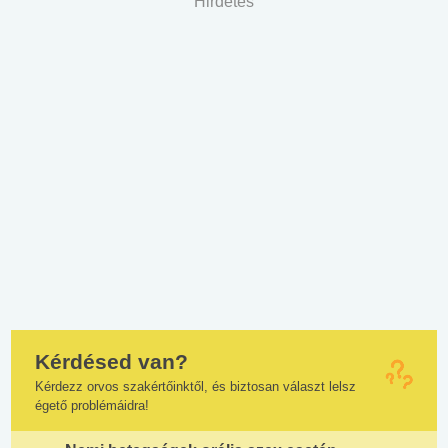
Hirdetés
Kérdésed van?
Kérdezz orvos szakértőinktől, és biztosan választ lelsz
égető problémáidra!