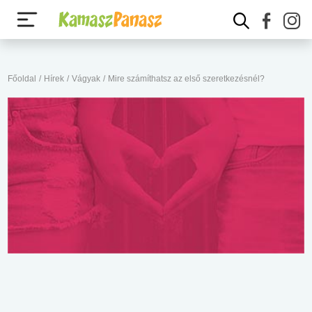
Főoldal
/
Hírek
/
Vágyak
/
Mire számíthatsz az első szeretkezésnél?