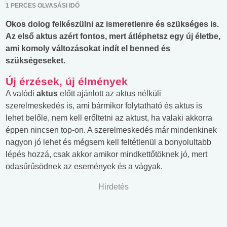
1 PERCES OLVASÁSI IDŐ
Okos dolog felkészülni az ismeretlenre és szükséges is.
Az első aktus azért fontos, mert átléphetsz egy új életbe,
ami komoly változásokat indít el benned és
szükségeseket.
Új érzések, új élmények
A valódi
aktus
előtt ajánlott az aktus nélküli
szerelmeskedés is, ami bármikor folytatható és aktus is
lehet belőle, nem kell erőltetni az aktust, ha valaki akkorra
éppen nincsen top-on. A szerelmeskedés már mindenkinek
nagyon jó lehet és mégsem kell feltétlenül a bonyolultabb
lépés hozzá, csak akkor amikor mindkettőtöknek jó, mert
odasűrűsödnek az események és a vágyak.
Hirdetés