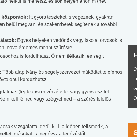
utaló nélkül is mehetsz, és sok helyen anonim (név
nyelvvizsga teszt -
teszt
No.42
ó központok:
Itt gyors teszteket is végeznek, gyakran
en belül megvan, és szakemberek segítenek a további
álatok:
Egyes helyeken védőnők vagy iskolai orvosok is
bban, hova érdemes menni szűrésre.
H
sodhoz is fordulhatsz. Ő nem ítélkezik, és segít
D
:
Több alapítvány és segélyszervezet működtet telefonos
L
évtelenül kérdezhetsz.
G
jdalmas (legtöbbször vérvétellel vagy gyorsteszttel
O
 Nem kell félned vagy szégyellned – a szűrés felelős
 csak vizsgálattal derül ki. Ha időben felismerik, a
mellett másokat is megóvsz a fertőzéstől.