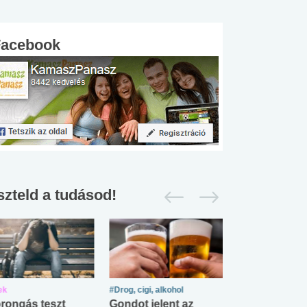
Facebook
szteld a tudásod!
ek
#Drog, cigi, alkohol
#Zöldövezet
rongás teszt
Gondot jelent az
Mekkora az ö