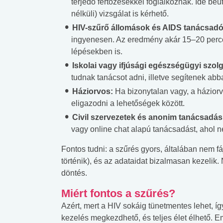
terjedő fertőzésekkel foglalkoznak. Ide be
lábnyomod?
tudásteszt
nélküli) vizsgálat is kérhető.
HIV-szűrő állomások és AIDS tanácsad
ingyenesen. Az eredmény akár 15–20 perc
lépésekben is.
Iskolai vagy ifjúsági egészségügyi szolg
tudnak tanácsot adni, illetve segítenek a
Háziorvos:
Ha bizonytalan vagy, a háziorvo
eligazodni a lehetőségek között.
Civil szervezetek és anonim tanácsadás
vagy online chat alapú tanácsadást, ahol n
Fontos tudni: a szűrés gyors, általában nem fá
történik), és az adataidat bizalmasan kezelik.
döntés.
Miért fontos a szűrés?
Azért, mert a HIV sokáig tünetmentes lehet, így
kezelés megkezdhető, és teljes élet élhető. E