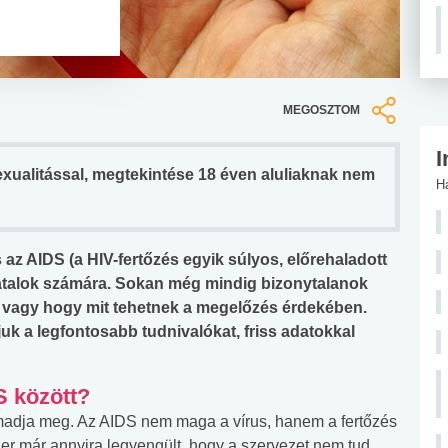
MEGOSZTOM
I
zexualitással, megtekintése 18 éven aluliaknak nem
H
az AIDS (a HIV-fertőzés egyik súlyos, előrehaladott
fiatalok számára. Sokan még mindig bizonytalanok
, vagy hogy mit tehetnek a megelőzés érdekében.
k a legfontosabb tudnivalókat, friss adatokkal
S között?
madja meg. Az AIDS nem maga a vírus, hanem a fertőzés
er már annyira legyengült, hogy a szervezet nem tud