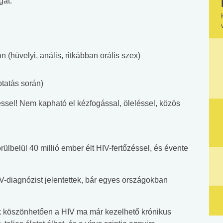
gát.
 (hüvelyi, anális, ritkábban orális szex)
tatás során)
éssel! Nem kapható el kézfogással, öleléssel, közös
ülbelül 40 millió ember élt HIV-fertőzéssel, és évente
-diagnózist jelentettek, bár egyes országokban
k köszönhetően a HIV ma már kezelhető krónikus