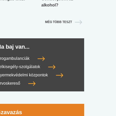
alkohol?
lábnyomod?
MÉG TÖBB TESZT
a baj van...
rogambulanciák
elkisegély-szolgálatok
yermekvédelmi központok
rvoskereső
Szavazás