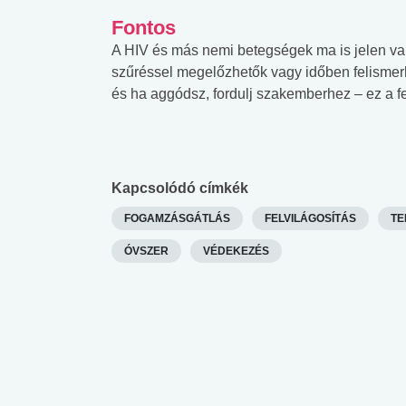
Fontos
A HIV és más nemi betegségek ma is jelen va
szűréssel megelőzhetők vagy időben felismerh
és ha aggódsz, fordulj szakemberhez – ez a f
Kapcsolódó címkék
FOGAMZÁSGÁTLÁS
FELVILÁGOSÍTÁS
TE
ÓVSZER
VÉDEKEZÉS