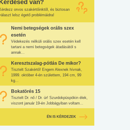
Kérdésed van?
Kérdezz orvos szakértőinktől, és biztosan
választ lelsz égető problémáidra!
Nemi betegségek orális szex
esetén
Védekezés nélküli orális szex esetén kell
tartani a nemi betegségek átadásától s
annak...
Keresztszalag-pótlás De mikor?
Tisztelt Szakértő! Engem Alexnek hívnak,
1999. október 4-én születtem, 194 cm, 99
kg...
Bokatörés 15
Tisztelt Dr. nő / Dr. úr! Szurdokpüspökin élek,
viszont január 19-én Jobbágyiban voltam...
ÉN IS KÉRDEZEK