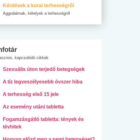
Kérdések a korai terhességről
Aggodalmak, kételyek a terhességről
nfotár
asznos, kapcsolódó cikkek
Szexuális úton terjedő betegségek
A tíz legveszélyesebb óvszer hiba
A terhesség első 15 jele
Az esemény utáni tabletta
Fogamzásgátló tabletta: tények és
tévhitek
Hogyan előzd meg a nemi betegséget?