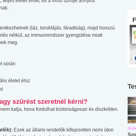
teljes életet élhet, és a vírus szintje annyira
nak.
entkezhetnek (láz, torokfájás, fáradtság), majd hosszú
elés nélkül, az immunrendszer gyengülése miatt
nek meg.
t során
lis életet élsz
Te
el
agy szűrést szeretnél kérni?
l nem tudja, hova fordulhat biztonságosan és diszkréten.
#Suli, munka
#Suli, munka
#Lél
elők):
Ezek az állami rendelők kifejezetten nemi úton
Angol középfokú
Internet-függőség
Szo