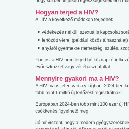
hogy közben teljesen egészségesnek érzi ma
Hogyan terjed a HIV?
A HIV a következő módokon terjedhet:
védekezés nélküli szexuális kapcsolat során
fertőzött vérrel (például közös tűhasználat)
anyáról gyermekre (terhesség, szülés, szop
Fontos: a HIV nem terjed hétköznapi érintkez
evőeszközzel vagy vécéhasználattal.
Mennyire gyakori ma a HIV?
A HIV ma is jelen van a világban. 2024-ben kör
több mint 1 millió új fertőzést regisztrálnak.
Európában 2024-ben több mint 100 ezer új HIV
csökkenés figyelhető meg.
Jó hír viszont, hogy a modern gyógyszerekne