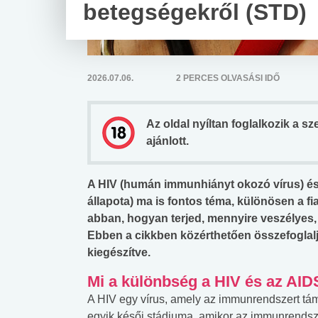
betegségekről (STD)
2026.07.06.
2 PERCES OLVASÁSI IDŐ
Az oldal nyíltan foglalkozik a s
ajánlott.
A HIV (humán immunhiányt okozó vírus) és 
állapota) ma is fontos téma, különösen a 
abban, hogyan terjed, mennyire veszélyes
Ebben a cikkben közérthetően összefoglalju
kiegészítve.
Mi a különbség a HIV és az AID
A HIV egy vírus, amely az immunrendszert tá
egyik késői stádiuma, amikor az immunrendsz