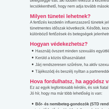
betegséggé vált: aki időben elkezdi a kezelést, 
lecsökkenthető, hogy nem adja tovább mások
Milyen tünetei lehetnek?
A fertőzés kezdetén influenzaszerű tünetek jel
tünetmentes időszak következik. Később, kez
különböző fertőzések és betegségek jelenhet
Hogyan védekezhetsz?
Használj óvszert minden szexuális együttlé
Kerüld a közös tűhasználatot
Járj rendszeresen szűrésre, ha aktív szexuá
Tájékozódj és beszélj nyíltan a partneredd
Hova fordulhatsz, ha aggódsz v
Ez az egyik legfontosabb kérdés, és sok fiata
Jó hír, hogy ma már több lehetőség is van:
 alkohol
#Zöldövezet
#Betegségek
Bőr- és nemibeteg-gondozók (STD rend
lent az
Mekkora az ökológiai
Elsősegély