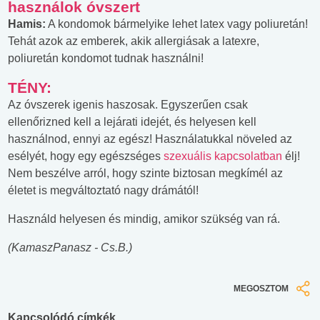
használok óvszert
Hamis:
A kondomok bármelyike lehet latex vagy poliuretán!
Tehát azok az emberek, akik allergiásak a latexre,
poliuretán kondomot tudnak használni!
TÉNY:
Az óvszerek igenis haszosak. Egyszerűen csak
ellenőrizned kell a lejárati idejét, és helyesen kell
használnod, ennyi az egész! Használatukkal növeled az
esélyét, hogy egy egészséges
szexuális kapcsolatban
élj!
Nem beszélve arról, hogy szinte biztosan megkímél az
életet is megváltoztató nagy drámától!
Használd helyesen és mindig, amikor szükség van rá.
(KamaszPanasz - Cs.B.)
MEGOSZTOM
Kapcsolódó címkék