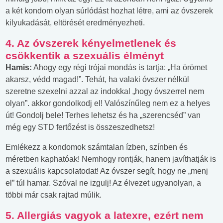
a két kondom olyan súrlódást hozhat létre, ami az óvszerek
kilyukadását, eltörését eredményezheti.
4. Az óvszerek kényelmetlenek és
csökkentik a szexuális élményt
Hamis:
Ahogy egy régi trójai mondás is tartja: „Ha örömet
akarsz, védd magad!”. Tehát, ha valaki óvszer nélkül
szeretne szexelni azzal az indokkal „hogy óvszerrel nem
olyan”. akkor gondolkodj el! Valószínűleg nem ez a helyes
út! Gondolj bele! Terhes lehetsz és ha „szerencséd” van
még egy STD fertőzést is összeszedhetsz!
Emlékezz a kondomok számtalan ízben, színben és
méretben kaphatóak! Nemhogy rontják, hanem javíthatják is
a szexuális kapcsolatodat! Az óvszer segít, hogy ne „menj
el” túl hamar. Szóval ne izgulj! Az élvezet ugyanolyan, a
többi már csak rajtad múlik.
5. Allergiás vagyok a latexre, ezért nem