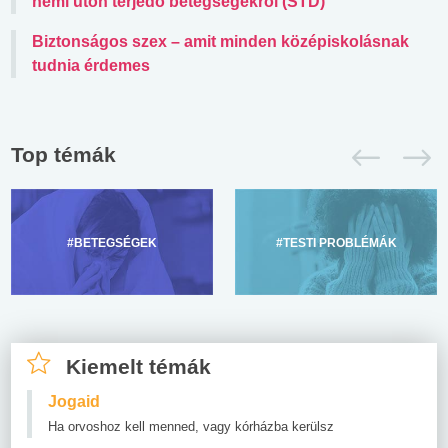
nemi úton terjedő betegségekről (STD)
Biztonságos szex – amit minden középiskolásnak
tudnia érdemes
Top témák
#BETEGSÉGEK
#TESTI PROBLÉMÁK
Kiemelt témák
Jogaid
Ha orvoshoz kell menned, vagy kórházba kerülsz