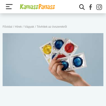
Főoldal
/
Hírek
/
Vágyak
/
Tévhitek az óvszerekről