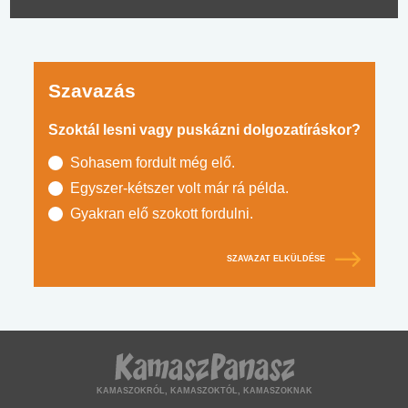
Szavazás
Szoktál lesni vagy puskázni dolgozatíráskor?
Sohasem fordult még elő.
Egyszer-kétszer volt már rá példa.
Gyakran elő szokott fordulni.
SZAVAZAT ELKÜLDÉSE
KAMASZOKRÓL, KAMASZOKTÓL, KAMASZOKNAK