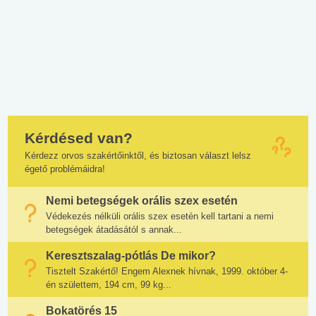
Kérdésed van?
Kérdezz orvos szakértőinktől, és biztosan választ lelsz
égető problémáidra!
Nemi betegségek orális szex esetén
Védekezés nélküli orális szex esetén kell tartani a nemi
betegségek átadásától s annak...
Keresztszalag-pótlás De mikor?
Tisztelt Szakértő! Engem Alexnek hívnak, 1999. október 4-
én születtem, 194 cm, 99 kg...
Bokatörés 15