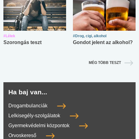
#Lélek
#Drog, cigi, alkohol
Szorongás teszt
Gondot jelent az alkohol?
MÉG TÖBB TESZT
Ha baj van...
Drogambulanciák
Lelkisegély-szolgálatok
Gyermekvédelmi központok
Orvoskereső