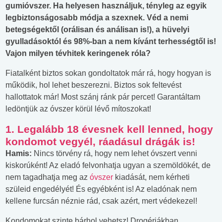
gumióvszer. Ha helyesen használjuk, tényleg az egyik
legbiztonságosabb módja a szexnek. Véd a nemi
betegségektől (orálisan és análisan is!), a hüvelyi
gyulladásoktól és 98%-ban a nem kívánt terhességtől is!
Vajon milyen tévhitek keringenek róla?
Fiatalként biztos sokan gondoltatok már rá, hogy hogyan is
működik, hol lehet beszerezni. Biztos sok feltevést
hallottatok már! Most szánj ránk pár percet! Garantáltam
ledöntjük az óvszer körül lévő mítoszokat!
1. Legalább 18 évesnek kell lenned, hogy
kondomot vegyél, ráadásul drágák is!
Hamis:
Nincs törvény rá, hogy nem lehet óvszert venni
kiskorúként! Az eladó felvonhatja ugyan a szemöldökét, de
nem tagadhatja meg az
óvszer
kiadását, nem kérheti
szüleid engedélyét! És egyébként is! Az eladónak nem
kellene furcsán néznie rád, csak azért, mert védekezel!
Kondomokat szinte bárhol vehetsz! Drogériákban,