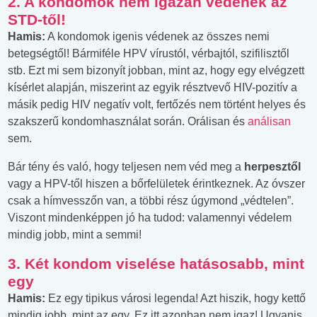
2. A kondomok nem igazán védenek az
STD-től!
Hamis:
A kondomok igenis védenek az összes nemi
betegségtől! Bármiféle HPV vírustól, vérbajtól, szifilisztől
stb. Ezt mi sem bizonyít jobban, mint az, hogy egy elvégzett
kísérlet alapján, miszerint az egyik résztvevő HIV-pozitív a
másik pedig HIV negatív volt, fertőzés nem történt helyes és
szakszerű kondomhasználat során. Orálisan és
análisan
sem.
Bár tény és való, hogy teljesen nem véd meg a
herpesztől
vagy a HPV-től hiszen a bőrfelületek érintkeznek. Az óvszer
csak a hímvesszőn van, a többi rész úgymond „védtelen”.
Viszont mindenképpen jó ha tudod: valamennyi védelem
mindig jobb, mint a semmi!
3. Két kondom viselése hatásosabb, mint
egy
Hamis:
Ez egy tipikus városi legenda! Azt hiszik, hogy kettő
mindig jobb, mint az egy. Ez itt azonban nem igaz! Ugyanis