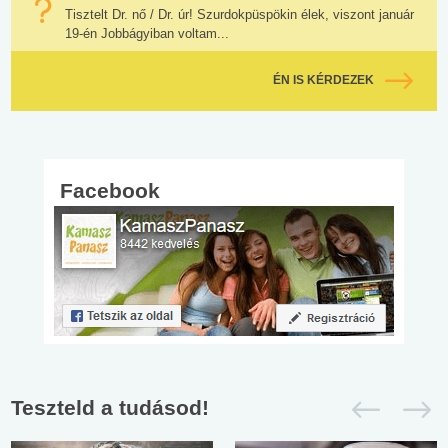
Tisztelt Dr. nő / Dr. úr! Szurdokpüspökin élek, viszont január
19-én Jobbágyiban voltam...
ÉN IS KÉRDEZEK
Facebook
Teszteld a tudásod!