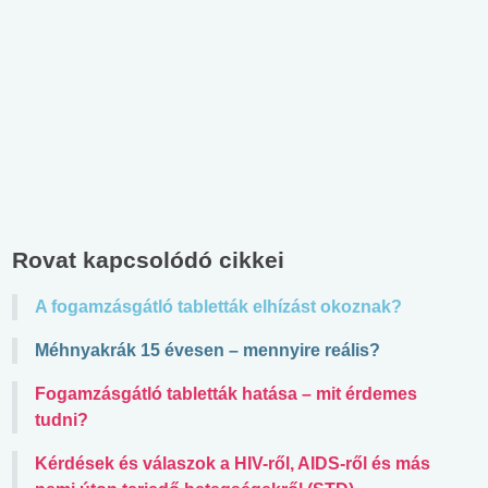
Rovat kapcsolódó cikkei
A fogamzásgátló tabletták elhízást okoznak?
Méhnyakrák 15 évesen – mennyire reális?
Fogamzásgátló tabletták hatása – mit érdemes
tudni?
Kérdések és válaszok a HIV-ről, AIDS-ről és más