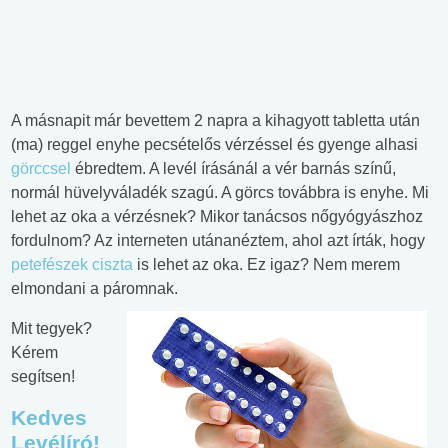
A másnapit már bevettem 2 napra a kihagyott tabletta után
(ma) reggel enyhe pecsételős vérzéssel és gyenge alhasi
görccsel
ébredtem. A levél írásánál a vér barnás színű,
normál hüvelyváladék szagú. A görcs továbbra is enyhe. Mi
lehet az oka a vérzésnek? Mikor tanácsos nőgyógyászhoz
fordulnom? Az interneten utánanéztem, ahol azt írták, hogy
petefészek ciszta
is lehet az oka. Ez igaz? Nem merem
elmondani a páromnak.
Mit tegyek?
Kérem
segítsen!
Kedves
Levélíró!