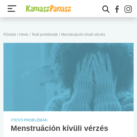
Főoldal
/
Hírek
/
Testi problémák
/
Menstruáción kívüli vérzés
#TESTI PROBLÉMÁK
Menstruáción kívüli vérzés