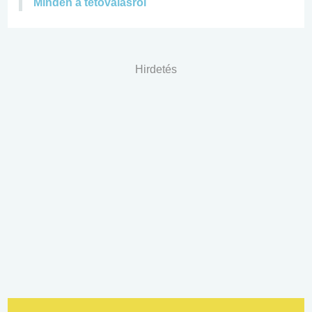
Minden a tetoválásról
Hirdetés