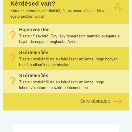
Kérdésed van?
Kérdezz orvos szakértőinktől, és biztosan választ lelsz
égető problémáidra!
Hajnövesztés
Tisztelt Szakértő! Egy lány ismerősöm nemrég levágatta a
haját, de nagyon megbánta. Azóta...
Szőrtelenítés
Tisztelt szakértő! Az én kérdésem az lenne, hogy hogyan
tudnám elkerülni a borotválás...
Szőrtelenítés
Tisztelt szakértő! Az én kérdésem az lenne, hogy
leborotválhatom e a szőrt a lábamon, ha...
ÉN IS KÉRDEZEK