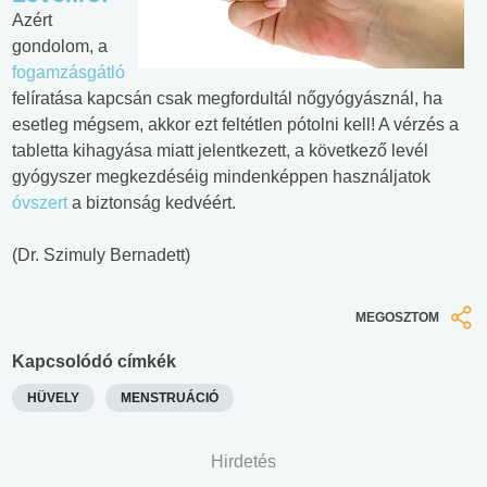
Azért
gondolom, a
fogamzásgátló
felíratása kapcsán csak megfordultál nőgyógyásznál, ha
esetleg mégsem, akkor ezt feltétlen pótolni kell! A vérzés a
tabletta kihagyása miatt jelentkezett, a következő levél
gyógyszer megkezdéséig mindenképpen használjatok
óvszert
a biztonság kedvéért.
(Dr. Szimuly Bernadett)
MEGOSZTOM
Kapcsolódó címkék
HÜVELY
MENSTRUÁCIÓ
Hirdetés