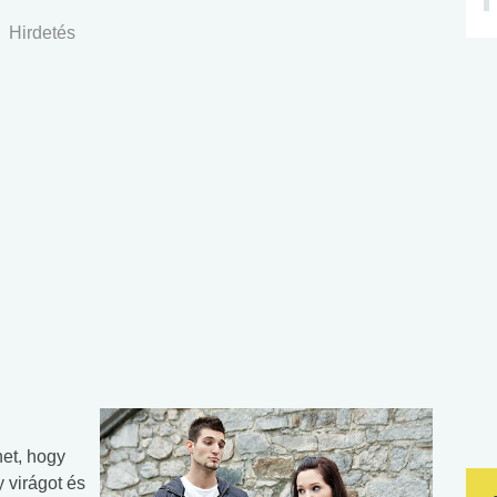
Hirdetés
het, hogy
 virágot és