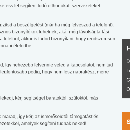
nyelvvizsga teszt -
teszt
keress fel segíteni tudó otthonokat, szervezeteket.
No.42
ögzítsd a beszélgetést (már ha még felveszed a telefont).
nos bizonyítékok lehetnek, akár még távolságtartási
a telefont, akkor is tudod bizonyítani, hogy rendszeresen
ennapi életedbe.
H
D
od, így nehezebb felvennie veled a kapcsolatot, nem tud
L
A legfontosabb pedig, hogy nem lesz naprakész, merre
G
O
ekedj, kérj segítséget barátoktól, szülőktől, más
 maradj, így kérj az ismerőseidtől támogatást és
vezetekkel, amelyek segíteni tudnak neked!