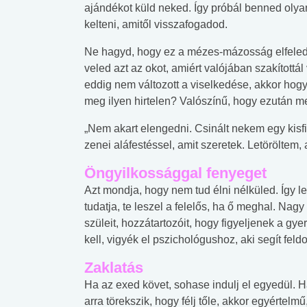
ajándékot küld neked. Így próbál benned olya
kelteni, amitől visszafogadod.
Ne hagyd, hogy ez a mézes-mázosság elfele
veled azt az okot, amiért valójában szakítottál
eddig nem változott a viselkedése, akkor hogy
meg ilyen hirtelen? Valószínű, hogy ezután me
„Nem akart elengedni. Csinált nekem egy kisfi
zenei aláfestéssel, amit szeretek. Letöröltem,
Öngyilkossággal fenyeget
Azt mondja, hogy nem tud élni nélküled. Így le
tudatja, te leszel a felelős, ha ő meghal. Nagy
szüleit, hozzátartozóit, hogy figyeljenek a gy
kell, vigyék el pszichológushoz, aki segít feld
Zaklatás
Ha az exed követ, sohase indulj el egyedül. 
arra törekszik, hogy félj tőle, akkor egyértelmű