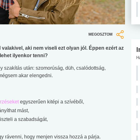
MEGOSZTOM
valakivel, aki nem viseli ezt olyan jól. Éppen ezért az
I
ehet ilyenkor tenni?
H
y szakítás után: szomorúság, düh, csalódottság,
 mégsem akar elengedni.
rzéseket
egyszerűen kitépi a szívéből,
ányíthat mást,
iszteli a szabadságát,
 rávenni, hogy menjen vissza hozzá a párja.