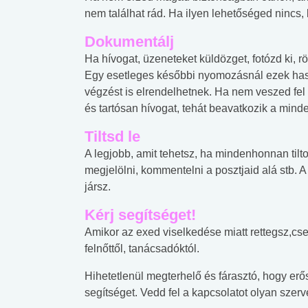
lábnyomod?
tudásteszt
nem találhat rád. Ha ilyen lehetőséged nincs, 
Dokumentálj
Ha hívogat, üzeneteket küldözget, fotózd ki, r
Egy esetleges későbbi nyomozásnál ezek hasz
végzést is elrendelhetnek. Ha nem veszed fel 
és tartósan hívogat, tehát beavatkozik a mind
Tiltsd le
A legjobb, amit tehetsz, ha mindenhonnan tilt
megjelölni, kommentelni a posztjaid alá stb. 
jársz.
Kérj segítséget!
Amikor az exed viselkedése miatt rettegsz,csel
felnőttől, tanácsadóktól.
Hihetetlenül megterhelő és fárasztó, hogy erős
segítséget. Vedd fel a kapcsolatot olyan szer