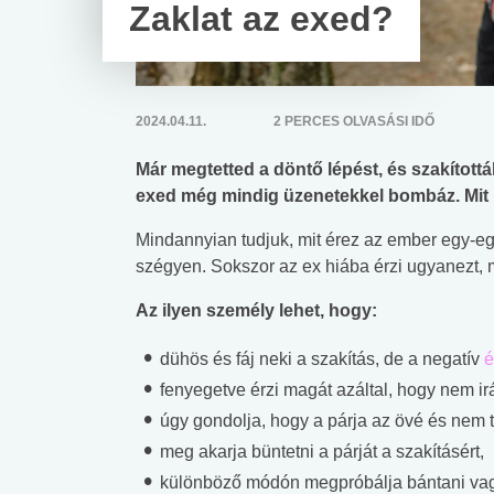
Zaklat az exed?
2024.04.11.
2 PERCES OLVASÁSI IDŐ
Már megtetted a döntő lépést, és szakítottál 
exed még mindig üzenetekkel bombáz. Mit l
Mindannyian tudjuk, mit érez az ember egy-eg
szégyen. Sokszor az ex hiába érzi ugyanezt,
Az ilyen személy lehet, hogy:
dühös és fáj neki a szakítás, de a negatív
é
fenyegetve érzi magát azáltal, hogy nem ir
úgy gondolja, hogy a párja az övé és nem t
meg akarja büntetni a párját a szakításért,
különböző módón megpróbálja bántani vagy