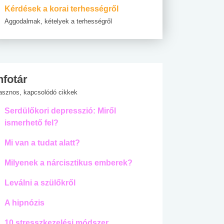
Kérdések a korai terhességről
Aggodalmak, kételyek a terhességről
nfotár
asznos, kapcsolódó cikkek
Serdülőkori depresszió: Miről
ismerhető fel?
Mi van a tudat alatt?
Milyenek a nárcisztikus emberek?
Leválni a szülőkről
A hipnózis
10 stresszkezelési módszer