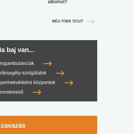
alkohol?
lábnyomod?
MÉG TÖBB TESZT
a baj van...
rogambulanciák
elkisegély-szolgálatok
yermekvédelmi központok
rvoskereső
Szavazás