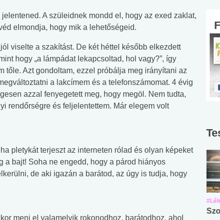
ll jelentened. A szüleidnek mondd el, hogy az exed zaklat,
véd elmondja, hogy mik a lehetőségeid.
jól viselte a szakítást. De két héttel később elkezdett
 mint hogy „a lámpádat lekapcsoltad, hol vagy?”, így
 tőle. Azt gondoltam, ezzel próbálja meg irányítani az
 megváltoztatni a lakcímem és a telefonszámomat. 4 évig
ylegesen azzal fenyegetett meg, hogy megöl. Nem tudta,
yi rendőrségre és feljelentettem. Már elegem volt
Te
ha pletykát terjeszt az interneten rólad és olyan képeket
eg a bajt! Soha ne engedd, hogy a párod hiányos
lkerülni, de aki igazán a barátod, az úgy is tudja, hogy
#Suli, munka
#Suli, munka
#Lél
Angol középfokú
Internet-függőség
Szo
or menj el valamelyik rokonodhoz, barátodhoz, ahol