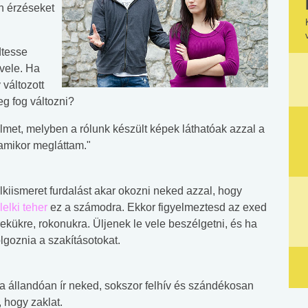
n érzéseket
dtesse
 vele. Ha
 változott
g fog változni?
lmet, melyben a rólunk készült képek láthatóak azzal a
 amikor megláttam."
lkiismeret furdalást akar okozni neked azzal, hogy
lelki teher
ez a számodra. Ekkor figyelmeztesd az exed
erekükre, rokonukra. Üljenek le vele beszélgetni, és ha
olgoznia a szakításotokat.
Ha állandóan ír neked, sokszor felhív és szándékosan
, hogy zaklat.