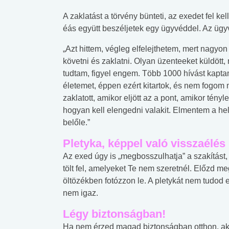
A zaklatást a törvény bünteti, az exedet fel ke
éás együtt beszéljetek egy ügyvéddel. Az ügy
„Azt hittem, végleg elfelejthetem, mert nagyon 
követni és zaklatni. Olyan üzenteeket küldött,
tudtam, figyel engem. Több 1000 hívást kaptam
életemet, éppen ezért kitartok, és nem fogom
zaklatott, amikor eljött az a pont, amikor tén
hogyan kell elengedni valakit. Elmentem a hel
belőle.”
Pletyka, képpel való visszaélés
Az exed úgy is „megbosszulhatja” a szakítást, 
tölt fel, amelyeket Te nem szeretnél. Előzd m
öltözékben fotózzon le. A pletykát nem tudod e
nem igaz.
 alkohol
#Zöldövezet
#Betegségek
Légy biztonságban
!
lent az
Mekkora az ökológiai
Elsősegély
Ha nem érzed magad biztonságban otthon, akk