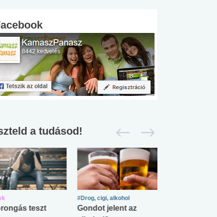
Facebook
szteld a tudásod!
ek
#Drog, cigi, alkohol
#Zöldövezet
rongás teszt
Gondot jelent az
Mekkora az ö