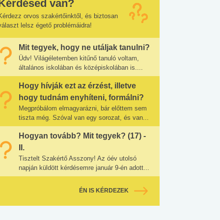
Kérdésed van?
Kérdezz orvos szakértőinktől, és biztosan
választ lelsz égető problémáidra!
Mit tegyek, hogy ne utáljak tanulni?
Üdv! Világéletemben kitűnő tanuló voltam,
általános iskolában és középiskolában is....
Hogy hívják ezt az érzést, illetve
hogy tudnám enyhíteni, formálni?
Megpróbálom elmagyarázni, bár előttem sem
tiszta még. Szóval van egy sorozat, és van...
Hogyan tovább? Mit tegyek? (17) -
II.
Tisztelt Szakértő Asszony! Az óév utolsó
napján küldött kérdésemre január 9-én adott...
ÉN IS KÉRDEZEK