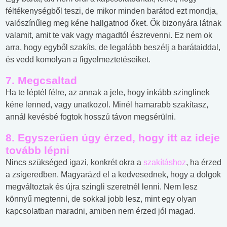
féltékenységből teszi, de mikor minden barátod ezt mondja,
valószínűleg meg kéne hallgatnod őket. Ők bizonyára látnak
valamit, amit te vak vagy magadtól észrevenni. Ez nem ok
arra, hogy egyből szakíts, de legalább beszélj a barátaiddal,
és vedd komolyan a figyelmeztetéseiket.
7. Megcsaltad
Ha te léptél félre, az annak a jele, hogy inkább szinglinek
kéne lenned, vagy unatkozol. Minél hamarabb szakítasz,
annál kevésbé fogtok hosszú távon megsérülni.
8. Egyszerűen úgy érzed, hogy itt az ideje
tovább lépni
Nincs szükséged igazi, konkrét okra a
szakításhoz
, ha érzed
a zsigeredben. Magyarázd el a kedvesednek, hogy a dolgok
megváltoztak és újra szingli szeretnél lenni. Nem lesz
könnyű megtenni, de sokkal jobb lesz, mint egy olyan
kapcsolatban maradni, amiben nem érzed jól magad.