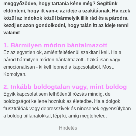
meggyőződve, hogy tartania kéne még? Segítünk
eldönteni, hogy itt van-e az ideje a szakításnak. Ha ezek
közül az indokok közül bármelyik illik rád és a párodra,
kezdj ez azon gondolkodni, hogy talán itt az ideje tenni
valamit.
1. Bármilyen módon bántalmazott
Ez az egyetlen ok, amiért feltétlenül szakítani kell. Ha a
párod bármilyen módon bántalmazott - fizikálisan vagy
emocionálisan - ki kell lépned a kapcsolatból. Most.
Komolyan.
2. Inkább boldogtalan vagy, mint boldog
Egyik kapcsolat sem felhőtlenül rózsás mindig, de
boldogságot kellene hozniuk az életedbe. Ha a dolgok
frusztrálóak vagy depresszívek és nincsenek egyensúlyban
a boldog pillanatokkal, lépj ki, amíg megteheted.
Hirdetés