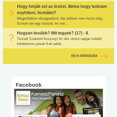
Hogy hívják ezt az érzést, illetve hogy tudnám
enyhíteni, formálni?
Megpróbálom elmagyarázni, bár előttem sem tiszta még.
Szóval van egy sorozat, és van...
Hogyan tovább? Mit tegyek? (17) - II.
Tisztelt Szakértő Asszony! Az óév utolsó napján küldött
kérdésemre január 9-én adott...
ÉN IS KÉRDEZEK
Facebook