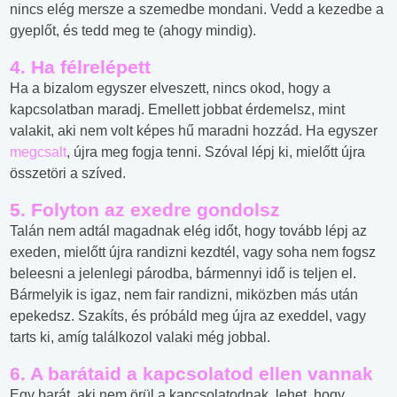
nincs elég mersze a szemedbe mondani. Vedd a kezedbe a
gyeplőt, és tedd meg te (ahogy mindig).
4. Ha félrelépett
Ha a bizalom egyszer elveszett, nincs okod, hogy a
kapcsolatban maradj. Emellett jobbat érdemelsz, mint
valakit, aki nem volt képes hű maradni hozzád. Ha egyszer
megcsalt
, újra meg fogja tenni. Szóval lépj ki, mielőtt újra
összetöri a szíved.
5. Folyton az exedre gondolsz
Talán nem adtál magadnak elég időt, hogy tovább lépj az
exeden, mielőtt újra randizni kezdtél, vagy soha nem fogsz
beleesni a jelenlegi párodba, bármennyi idő is teljen el.
Bármelyik is igaz, nem fair randizni, miközben más után
epekedsz. Szakíts, és próbáld meg újra az exeddel, vagy
tarts ki, amíg találkozol valaki még jobbal.
6. A barátaid a kapcsolatod ellen vannak
Egy barát, aki nem örül a kapcsolatodnak, lehet, hogy