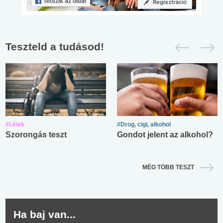
Teszteld a tudásod!
#Lélek
#Drog, cigi, alkohol
Szorongás teszt
Gondot jelent az alkohol?
MÉG TÖBB TESZT
Ha baj van...