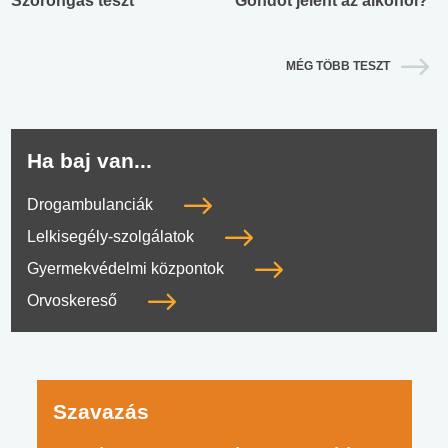
Szorongás teszt
Gondot jelent az alkohol?
MÉG TÖBB TESZT
Ha baj van...
Drogambulanciák
Lelkisegély-szolgálatok
Gyermekvédelmi központok
Orvoskereső
Szavazás