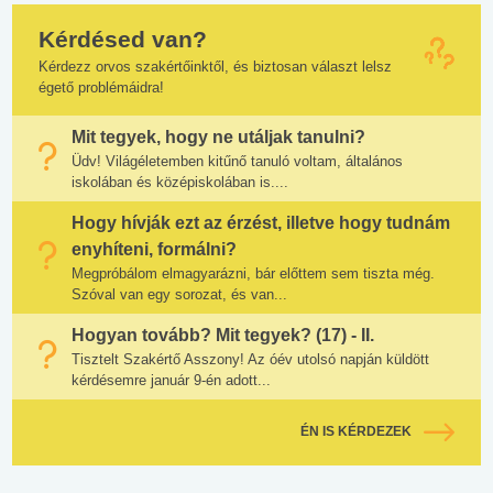
Kérdésed van?
Kérdezz orvos szakértőinktől, és biztosan választ lelsz
égető problémáidra!
Mit tegyek, hogy ne utáljak tanulni?
Üdv! Világéletemben kitűnő tanuló voltam, általános
iskolában és középiskolában is....
Hogy hívják ezt az érzést, illetve hogy tudnám
enyhíteni, formálni?
Megpróbálom elmagyarázni, bár előttem sem tiszta még.
Szóval van egy sorozat, és van...
Hogyan tovább? Mit tegyek? (17) - II.
Tisztelt Szakértő Asszony! Az óév utolsó napján küldött
kérdésemre január 9-én adott...
ÉN IS KÉRDEZEK