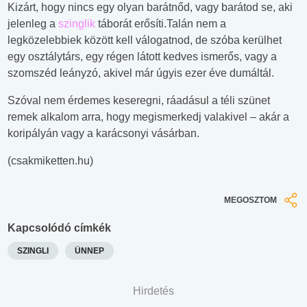
Kizárt, hogy nincs egy olyan barátnőd, vagy barátod se, aki
jelenleg a
szinglik
táborát erősíti.Talán nem a
legközelebbiek között kell válogatnod, de szóba kerülhet
egy osztálytárs, egy régen látott kedves ismerős, vagy a
szomszéd leányzó, akivel már úgyis ezer éve dumáltál.
Szóval nem érdemes keseregni, ráadásul a téli szünet
remek alkalom arra, hogy megismerkedj valakivel – akár a
koripályán vagy a karácsonyi vásárban.
(csakmiketten.hu)
MEGOSZTOM
Kapcsolódó címkék
SZINGLI
ÜNNEP
Hirdetés