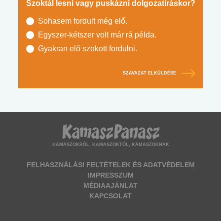
Szoktál lesni vagy puskázni dolgozatíráskor?
Sohasem fordult még elő.
Egyszer-kétszer volt már rá példa.
Gyakran elő szokott fordulni.
SZAVAZAT ELKÜLDÉSE
KAMASZOKRÓL, KAMASZOKTÓL, KAMASZOKNAK
FELHASZNÁLÁSI FELTÉTELEK ÉS ADATVÉDELEM
IMPRESSZUM
MÉDIAAJÁNLAT
KAPCSOLAT