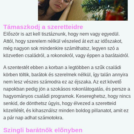
Támaszkodj a szeretteidre
Először is azt kell tisztáznunk, hogy nem vagy egyedül.
Attól, hogy szerelem nélkül vészeled át ezt az időszakot,
még nagyon sok mindenkire számíthatsz, legyen szó a
közvetlen családról, a rokonokról, vagy éppen a barátaidról.
A szentestét ebben a korban a legtöbben a szűk családi
körben töltik, barátok és szerelmek nélkül, így talán annyira
nem lesz vészes számodra ez az éjszaka. Az ezt követő
napokban pedig jön a szokásos rokonlátogatás, és persze a
hagyományos családi programok. Kesereghetsz, hogy nincs
senkid, de dönthetsz úgyis, hogy élvezed a szeretteid
közellétét, és kihasználsz minden boldog pillanatot, amit ez
a pár nap adhat számotokra.
Szingli barátnők előnyben