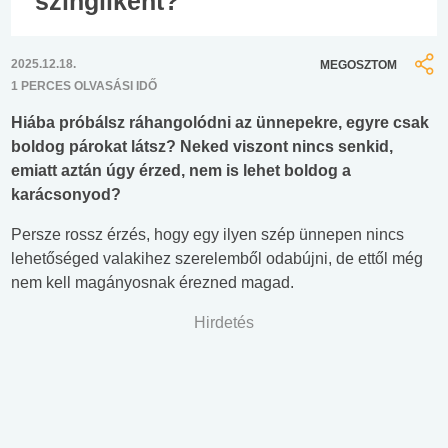
szingliként?
2025.12.18.
MEGOSZTOM
1 PERCES OLVASÁSI IDŐ
Hiába próbálsz ráhangolódni az ünnepekre, egyre csak
boldog párokat látsz? Neked viszont nincs senkid,
emiatt aztán úgy érzed, nem is lehet boldog a
karácsonyod?
Persze rossz érzés, hogy egy ilyen szép ünnepen nincs
lehetőséged valakihez szerelemből odabújni, de ettől még
nem kell magányosnak érezned magad.
Hirdetés