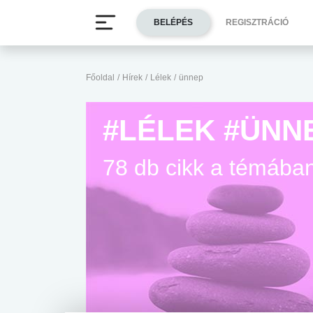
BELÉPÉS
REGISZTRÁCIÓ
Főoldal
/
Hírek
/
Lélek
/
ünnep
#LÉLEK #ÜNN
78 db cikk a témába