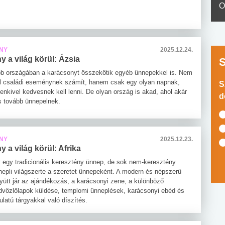
O
NY
2025.12.24.
 a világ körül: Ázsia
bb országában a karácsonyt összekötik egyéb ünnepekkel is. Nem
l családi eseménynek számít, hanem csak egy olyan napnak,
S
enkivel kedvesnek kell lenni. De olyan ország is akad, ahol akár
d
is tovább ünnepelnek.
NY
2025.12.23.
 a világ körül: Afrika
 egy tradicionális keresztény ünnep, de sok nem-keresztény
nepli világszerte a szeretet ünnepeként. A modern és népszerű
yütt jár az ajándékozás, a karácsonyi zene, a különböző
dvözlőlapok küldése, templomi ünneplések, karácsonyi ebéd és
latú tárgyakkal való díszítés.