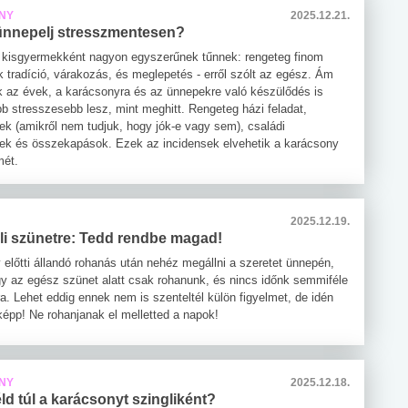
NY
2025.12.21.
nnepelj stresszmentesen?
kisgyermekként nagyon egyszerűnek tűnnek: rengeteg finom
k tradíció, várakozás, és meglepetés - erről szólt az egész. Ám
k az évek, a karácsonyra és az ünnepekre való készülődés is
bb stresszesebb lesz, mint meghitt. Rengeteg házi feladat,
tek (amikről nem tudjuk, hogy jók-e vagy sem), családi
k és összekapások. Ezek az incidensek elvehetik a karácsony
mét.
2025.12.19.
éli szünetre: Tedd rendbe magad!
 előtti állandó rohanás után nehéz megállni a szeretet ünnepén,
gy az egész szünet alatt csak rohanunk, és nincs időnk semmiféle
a. Lehet eddig ennek nem is szenteltél külön figyelmet, de idén
épp! Ne rohanjanak el melletted a napok!
NY
2025.12.18.
d túl a karácsonyt szingliként?