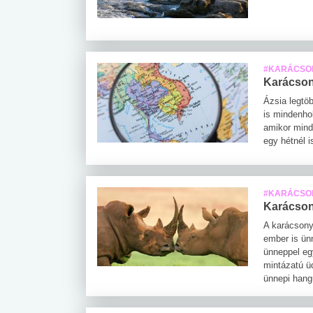
#KARÁCSO
Karácsony
Ázsia legtö
is mindenho
amikor mind
egy hétnél 
#KARÁCSO
Karácsony
A karácsony
ember is ün
ünneppel eg
mintázatú ü
ünnepi hangu