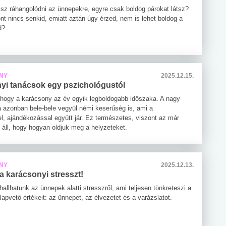
lsz ráhangolódni az ünnepekre, egyre csak boldog párokat látsz?
nt nincs senkid, emiatt aztán úgy érzed, nem is lehet boldog a
d?
NY
2025.12.15.
yi tanácsok egy pszichológustól
, hogy a karácsony az év egyik legboldogabb időszaka. A nagy
 azonban bele-bele vegyül némi keserűség is, ami a
l, ajándékozással együtt jár. Ez természetes, viszont az már
 áll, hogy hogyan oldjuk meg a helyzeteket.
NY
2025.12.13.
a karácsonyi stresszt!
allhatunk az ünnepek alatti stresszről, ami teljesen tönkreteszi a
apvető értékeit: az ünnepet, az élvezetet és a varázslatot.