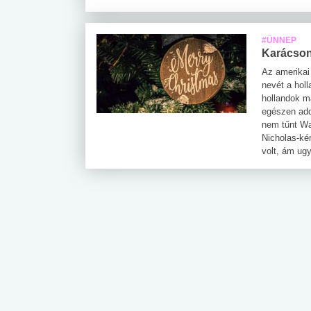
#ÜNNEP
Karácsony
Az amerikai
nevét a holl
hollandok m
egészen add
nem tűnt Wa
Nicholas-ké
volt, ám ug