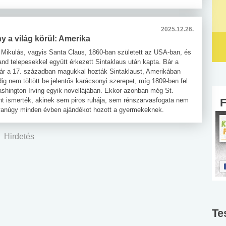
2025.12.26.
 a világ körül: Amerika
 Mikulás, vagyis Santa Claus, 1860-ban született az USA-ban, és
and telepesekkel együtt érkezett Sintaklaus után kapta. Bár a
ár a 17. században magukkal hozták Sintaklaust, Amerikában
ig nem töltött be jelentős karácsonyi szerepet, míg 1809-ben fel
shington Irving egyik novellájában. Ekkor azonban még St.
nt ismerték, akinek sem piros ruhája, sem rénszarvasfogata nem
yanúgy minden évben ajándékot hozott a gyermekeknek.
Hirdetés
Te