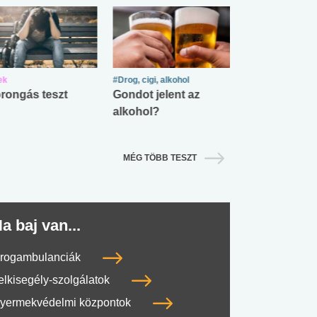
ek
#Drog, cigi, alkohol
#Zöldövezet
rongás teszt
Gondot jelent az
Mekkora az ö
alkohol?
lábnyomod?
MÉG TÖBB TESZT
a baj van...
rogambulanciák
elkisegély-szolgálatok
yermekvédelmi központok