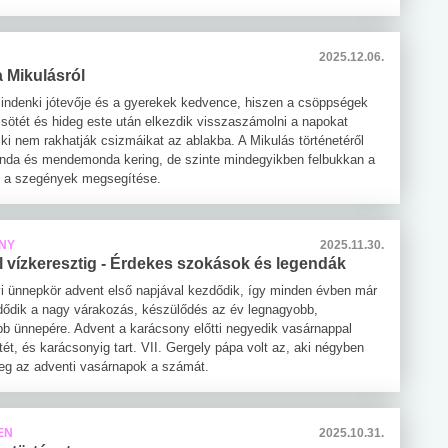
2025.12.06.
 Mikulásról
indenki jótevője és a gyerekek kedvence, hiszen a csöppségek
 sötét és hideg este után elkezdik visszaszámolni a napokat
ki nem rakhatják csizmáikat az ablakba. A Mikulás történetéről
enda és mendemonda kering, de szinte mindegyikben felbukkan a
s a szegények megsegítése.
NY
2025.11.30.
l vízkeresztig - Érdekes szokások és legendák
i ünnepkör advent első napjával kezdődik, így minden évben már
dődik a nagy várakozás, készülődés az év legnagyobb,
bb ünnepére. Advent a karácsony előtti negyedik vasárnappal
ét, és karácsonyig tart. VII. Gergely pápa volt az, aki négyben
eg az adventi vasárnapok a számát.
EN
2025.10.31.