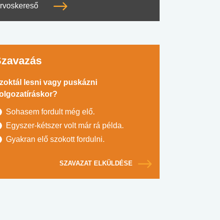
rvoskereső
Szavazás
zoktál lesni vagy puskázni
olgozatíráskor?
Sohasem fordult még elő.
Egyszer-kétszer volt már rá példa.
Gyakran elő szokott fordulni.
SZAVAZAT ELKÜLDÉSE