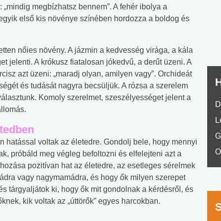
nyelvvizsga teszt -
teszt
elzi: „mindig megbízhatsz bennem”. A fehér ibolya a
No.42
z egyik első kis növénye színében hordozza a boldog és
zetten nőies növény. A jázmin a kedvesség virága, a kála
t jelenti. A krókusz fiatalosan jókedvű, a derűt üzeni. A
rcisz azt üzeni: „maradj olyan, amilyen vagy”. Orchideát
H
égét és tudását nagyra becsüljük. A rózsa a szerelem
álasztunk. Komoly szerelmet, szeszélyességet jelent a
D
allomás.
L
etedben
G
 hatással voltak az életedre. Gondolj bele, hogy mennyi
O
k, próbáld meg végleg befoltozni és elfelejteni azt a
re hozása pozitívan hat az életedre, az esetleges sérelmek
ukádra vagy nagymamádra, és hogy ők milyen szerepet
és tárgyaljátok ki, hogy ők mit gondolnak a kérdésről, és
knek, kik voltak az „úttörők” egyes harcokban.