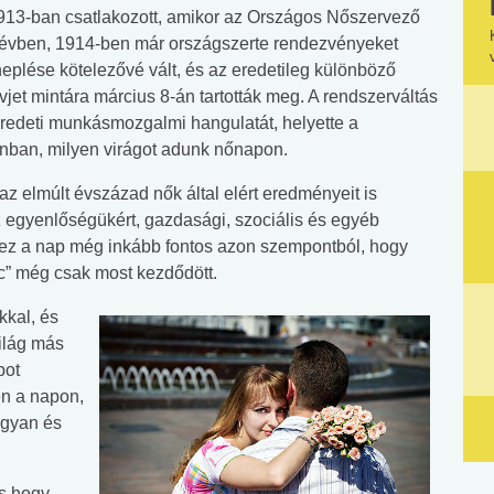
913-ban csatlakozott, amikor az Országos Nőszervező
ő évben, 1914-ben már országszerte rendezvényeket
plése kötelezővé vált, és az eredetileg különböző
jet mintára március 8-án tartották meg. A rendszerváltás
redeti munkásmozgalmi hangulatát, helyette a
ban, milyen virágot adunk nőnapon.
z elmúlt évszázad nők által elért eredményeit is
 egyenlőségükért, gazdasági, szociális és egyéb
án ez a nap még inkább fontos azon szempontból, hogy
c” még csak most kezdődött.
kkal, és
ilág más
pot
en a napon,
ogyan és
és hogy