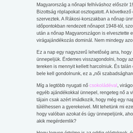
Magyarország a nőnapi felhíváshoz először 1
Bizottság röplapokat osztogatott. A következ
szerveztek. A Rákosi-korszakban a nőnap ünne
időpontokban rendezett nőnapot 1948-tól, szov
után a nőnap Magyarországon is elvesztette e
virágajándékozás dominál. Nem mindegy azon
Ez a nap egy nagyszerű lehetőség arra, hogy a
ünnepeljük. Érdemes visszagondolni, hogy az
tereken is mennyit kellett harcolniuk. És tal
bele kell gondolnunk, ez a „női szabadsághar
Míg a legtöbb nyugati nő
csokoládéval
, virágo
egyéb ajándékokkal ünnepel, rengeteg nő a v
tájain csak azért imádkozik, hogy még egy na
túlélhessen a gyerekeivel. Mit tehetünk mi ez
hogy valóban azokat és úgy ünnepeljünk, ah
akik megérdemlik?
Hogy legyen értelme is az eddig elérteknek, 