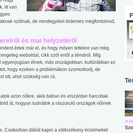
, itt van
Egyes
fiaknak szólnak, de mindegyiket érdemes megfontolnod,
ereiről és mai helyzetéről
ndent értek már el, és hogy milyen tettekre van még
ngeteg weboldal, cikk szól erről a témáról. Míg
al egyenjogúan élnek, más országokban, kultúrákban ez
tot, hogy ezeken a problémákon szomorkodj, de
t ott, ahol szükség van rá.
Te
atok azon nőkre, akik bátran és elszántan harcoltak
old át, hogyan tudnátok a rászoruló országok nőinek
#Suli, munka
#Suli, munka
#Lél
Angol középfokú
Internet-függőség
Szo
pe. Csokorban dáliát kapni a változékony érzelmeket