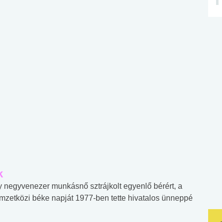
k
negyvenezer munkásnő sztrájkolt egyenlő bérért, a
mzetközi béke napját 1977-ben tette hivatalos ünneppé