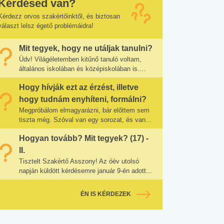
Kérdésed van?
Kérdezz orvos szakértőinktől, és biztosan
választ lelsz égető problémáidra!
Mit tegyek, hogy ne utáljak tanulni?
Üdv! Világéletemben kitűnő tanuló voltam,
általános iskolában és középiskolában is....
Hogy hívják ezt az érzést, illetve
hogy tudnám enyhíteni, formálni?
Megpróbálom elmagyarázni, bár előttem sem
tiszta még. Szóval van egy sorozat, és van...
Hogyan tovább? Mit tegyek? (17) -
II.
Tisztelt Szakértő Asszony! Az óév utolsó
napján küldött kérdésemre január 9-én adott...
ÉN IS KÉRDEZEK