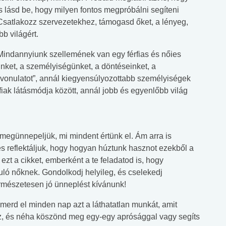
s lásd be, hogy milyen fontos megpróbálni segíteni
! Csatlakozz szervezetekhez, támogasd őket, a lényeg,
b világért.
 Mindannyiunk szellemének van egy férfias és nőies
nket, a személyiségünket, a döntéseinket, a
 „vonulatot”, annál kiegyensúlyozottabb személyiségek
fiak látásmódja között, annál jobb és egyenlőbb világ
 megünnepeljük, mi mindent értünk el. Ám arra is
 reflektáljuk, hogy hogyan húztunk hasznot ezekből a
 ezt a cikket, emberként a te feladatod is, hogy
ruló nőknek. Gondolkodj helyileg, és cselekedj
ermészetesen jó ünneplést kívánunk!
smerd el minden nap azt a láthatatlan munkát, amit
, és néha köszönd meg egy-egy aprósággal vagy segíts