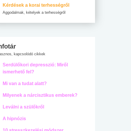
Kérdések a korai terhességről
Aggodalmak, kételyek a terhességről
nfotár
asznos, kapcsolódó cikkek
Serdülőkori depresszió: Miről
ismerhető fel?
Mi van a tudat alatt?
Milyenek a nárcisztikus emberek?
Leválni a szülőkről
A hipnózis
10 stresszkezelési módszer