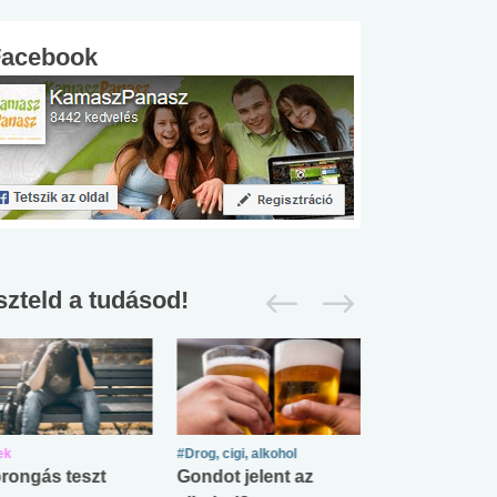
Facebook
szteld a tudásod!
ek
#Drog, cigi, alkohol
#Zöldövezet
rongás teszt
Gondot jelent az
Mekkora az ö