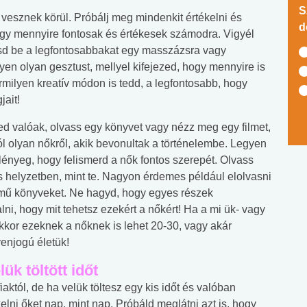
S
 vesznek körül. Próbálj meg mindenkit értékelni és
d
ogy mennyire fontosak és értékesek számodra. Vigyél
d be a legfontosabbakat egy masszázsra vagy
yen olyan gesztust, mellyel kifejezed, hogy mennyire is
rmilyen kreatív módon is tedd, a legfontosabb, hogy
ait!
d valóak, olvass egy könyvet vagy nézz meg egy filmet,
l olyan nőkről, akik bevonultak a történelembe. Legyen
a lényeg, hogy felismerd a nők fontos szerepét. Olvass
s helyzetben, mint te. Nagyon érdemes például elolvasni
ímű könyveket. Ne hagyd, hogy egyes részek
ni, hogy mit tehetsz ezekért a nőkért! Ha a mi ük- vagy
kor ezeknek a nőknek is lehet 20-30, vagy akár
enjogú életük!
ük töltött időt
któl, de ha velük töltesz egy kis időt és valóban
kelni őket nap, mint nap. Próbáld meglátni azt is, hogy