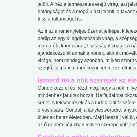
lábnyomod?
tudásteszt
jelöli. A frézia természetes erejű virág, azt j
boldogságot és a megújulást jelenti, a tavas
friss ártatlanságot is.
Az írisz a reményteljes üzenet jelképe, kifeje
pedig az egyik legdivatosabb virág, a szépsége
margaréta finomságot, tisztaságot sugall. A ná
ajándékozzunk annak a nőnek, akinek művelts
virága, nem mindegy azonban, milyen színűt v
szegfű, tulipánt ajándékozni pedig szerelmi v
Ismerd fel a nők szerepét az él
Gondolkozz el és nézd meg, hogy a nők milyen
mindenhez járultak hozzá. Ha fájdalmat okozta
sebet. A felismerések és a tudatalatti felszín
orvoslására. Gondolj a lánytestvéredre, any
töltenek be az életedben. Majd beszélj velük, 
az ő generációjukban milyen szerepe volt a nő