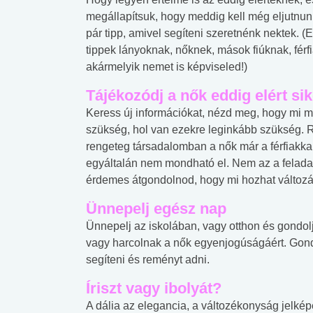
megállapítsuk, hogy meddig kell még eljutnunk
pár tipp, amivel segíteni szeretnénk nektek. (
tippek lányoknak, nőknek, mások fiúknak, fér
akármelyik nemet is képviseled!)
Tájékozódj a nők eddig elért sik
Keress új információkat, nézd meg, hogy mi mi
szükség, hol van ezekre leginkább szükség. Re
rengeteg társadalomban a nők már a férfiakk
egyáltalán nem mondható el. Nem az a felada
érdemes átgondolnod, hogy mi hozhat változás
Ünnepelj egész nap
Ünnepelj az iskolában, vagy otthon és gondolj
vagy harcolnak a nők egyenjogúságáért. Gond
segíteni és reményt adni.
Íriszt vagy ibolyát?
 alkohol
#Zöldövezet
#Betegségek
lent az
Mekkora az ökológiai
Elsősegély
A dália az elegancia, a változékonyság jelké