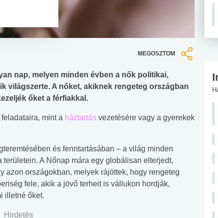
MEGOSZTOM
yan nap, melyen minden évben a nők politikai,
I
ik világszerte. A nőket, akiknek rengeteg országban
H
zeljék őket a férfiakkal.
 feladataira, mint a
háztartás
vezetésére vagy a gyerekek
gteremtésében és fenntartásában – a világ minden
 területein. A Nőnap mára egy globálisan elterjedt,
 azon országokban, melyek rájöttek, hogy rengeteg
iség fele, akik a jövő terheit is vállukon hordják,
illetné őket.
Hirdetés