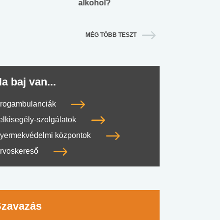
alkohol?
lábnyomod?
MÉG TÖBB TESZT
a baj van...
rogambulanciák
elkisegély-szolgálatok
yermekvédelmi központok
rvoskereső
Szavazás