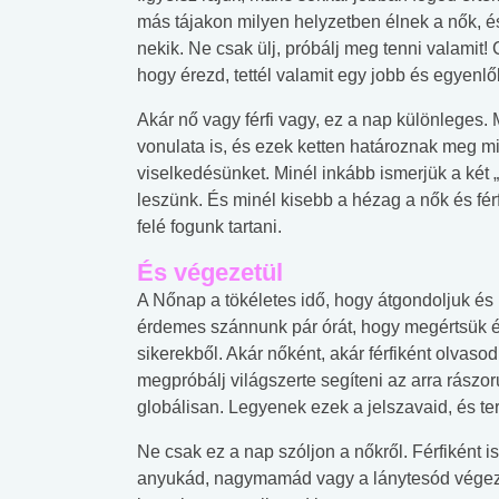
más tájakon milyen helyzetben élnek a nők, é
nekik. Ne csak ülj, próbálj meg tenni valamit
hogy érezd, tettél valamit egy jobb és egyenlőb
Akár nő vagy férfi vagy, ez a nap különleges.
vonulata is, és ezek ketten határoznak meg mi
viselkedésünket. Minél inkább ismerjük a két
leszünk. És minél kisebb a hézag a nők és fér
felé fogunk tartani.
És végezetül
A Nőnap a tökéletes idő, hogy átgondoljuk és
érdemes szánnunk pár órát, hogy megértsük és
sikerekből. Akár nőként, akár férfiként olvasod
megpróbálj világszerte segíteni az arra rászo
globálisan. Legyenek ezek a jelszavaid, és t
Ne csak ez a nap szóljon a nőkről. Férfiként i
anyukád, nagymamád vagy a lánytesód végez