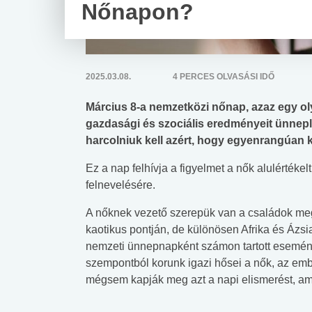
Nőnapon?
2025.03.08.
4 PERCES OLVASÁSI IDŐ
Március 8-a nemzetközi nőnap, azaz egy ol
gazdasági és szociális eredményeit ünnepl
harcolniuk kell azért, hogy egyenrangúan ke
Ez a nap felhívja a figyelmet a nők alulértékelt
felnevelésére.
A nőknek vezető szerepük van a családok me
kaotikus pontján, de különösen Afrika és Ázsia
nemzeti ünnepnapként számon tartott esemény
szempontból korunk igazi hősei a nők, az ember
mégsem kapják meg azt a napi elismerést, ami 