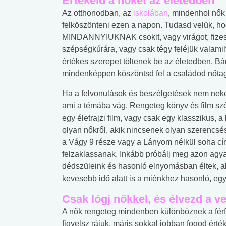
Értékeld a nőket az életedben
Az otthonodban, az
iskolában
, mindenhol nők
felköszönteni ezen a napon. Tudasd velük, h
MINDANNYIUKNAK csokit, vagy virágot, fizes
szépségkúrára, vagy csak tégy feléjük valamil
értékes szerepet töltenek be az életedben. Bá
mindenképpen köszöntsd fel a családod nőtagj
Ha a felvonulások és beszélgetések nem neke
ami a témába vág. Rengeteg könyv és film szó
egy életrajzi film, vagy csak egy klasszikus, 
olyan nőkről, akik nincsenek olyan szerencsé
a Vágy 9 része vagy a Lányom nélkül soha c
felzaklassanak. Inkább próbálj meg azon agyal
dédszüleink és hasonló elnyomásban éltek, ak
kevesebb idő alatt is a miénkhez hasonló, egy
Csak lógj nőkkel, és élvezd a vel
A nők rengeteg mindenben különböznek a férfia
figyelsz rájuk, máris sokkal jobban fogod érté