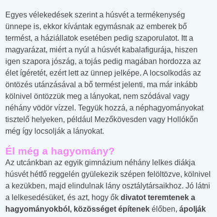
Egyes vélekedések szerint a húsvét a termékenység
ünnepe is, ekkor kívántak egymásnak az emberek bő
termést, a háziállatok esetében pedig szaporulatot. Itt a
magyarázat, miért a nyúl a húsvét kabalafigurája, hiszen
igen szapora jószág, a tojás pedig magában hordozza az
élet ígéretét, ezért lett az ünnep jelképe. A locsolkodás az
öntözés utánzásával a bő termést jelenti, ma már inkább
kölnivel öntözzük meg a lányokat, nem szódával vagy
néhány vödör vízzel. Tegyük hozzá, a néphagyományokat
tisztelő helyeken, például Mezőkövesden vagy Hollókőn
még így locsolják a lányokat.
Él még a hagyomány?
Az utcánkban az egyik gimnázium néhány lelkes diákja
húsvét hétfő reggelén gyülekezik szépen felöltözve, kölnivel
a kezükben, majd elindulnak lány osztálytársaikhoz. Jó látni
a lelkesedésüket, és azt, hogy ők
divatot teremtenek a
hagyományokból, közösséget építenek
élőben,
ápolják