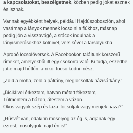
a kapcsolatokat, beszélgetnek
, közben pedig jókat esznek
és isznak.
Vannak egyébként helyek, például Hajdúszoboszlón, ahol
vasárnap a lányok mennek locsolni a fiúkhoz, másnap
pedig jön a visszavágó, a srácok indulnak a
lányismerősökhöz kölnivel, versikével a tarsolyukba.
Apropó locsolóversek. A Facebookon találtunk korszerű
rímeket, amelyekből itt egy csokorra való. Ki tudja, eszedbe
jut-e majd hétfőn, amikor locsolkodni mész.
„Zöld a moha, zöld a páfrány, meglocsollak házisárkány.”
„Biciklivel érkeztem, hatvan métert fékeztem,
Túlmentem a házon, átestem a vázon.
Okos vagyok szép és laza, locsoljak vagy menjek haza?”
„Húsvét van, odakinn mosolyog az ég is, adjanak egy
ezrest, mosolygok majd én is!”