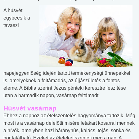
A húsvét
egybeesik a
tavaszi
napéjegyenlőség idején tartott termékenységi ünnepekkel
is, amelyeknek a feltámadás, az újjászületés a fontos
eleme. A Biblia szerint Jézus pénteki keresztre feszítése
után a harmadik napon, vasárnap feltámadt.
Húsvét vasárnap
Ehhez a naphoz az ételszentelés hagyománya tartozik. Még
most is a vasárnap délelőtti misére letakart kosárral mennek
a hívők, amelyben házi bárányhús, kalács, tojás, sonka és
bor található. Ezeket az ételeket szenteli meg a pap. A