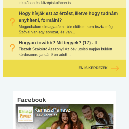
iskolában és középiskolában is....
Hogy hívják ezt az érzést, illetve hogy tudnám
enyhíteni, formálni?
Megpróbálom elmagyarázni, bár előttem sem tiszta még.
Szóval van egy sorozat, és van...
Hogyan tovább? Mit tegyek? (17) - II.
Tisztelt Szakértő Asszony! Az óév utolsó napján küldött
kérdésemre január 9-én adott...
ÉN IS KÉRDEZEK
Facebook