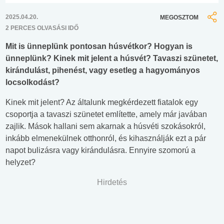
2025.04.20.
MEGOSZTOM
2 PERCES OLVASÁSI IDŐ
Mit is ünneplünk pontosan húsvétkor? Hogyan is
ünneplünk? Kinek mit jelent a húsvét? Tavaszi szünetet,
kirándulást, pihenést, vagy esetleg a hagyományos
locsolkodást?
Kinek mit jelent? Az általunk megkérdezett fiatalok egy
csoportja a tavaszi szünetet említette, amely már javában
zajlik. Mások hallani sem akarnak a húsvéti szokásokról,
inkább elmenekülnek otthonról, és kihasználják ezt a pár
napot bulizásra vagy kirándulásra. Ennyire szomorú a
helyzet?
Hirdetés