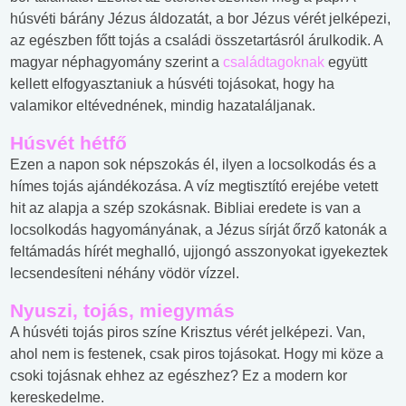
húsvéti bárány Jézus áldozatát, a bor Jézus vérét jelképezi,
az egészben főtt tojás a családi összetartásról árulkodik. A
magyar néphagyomány szerint a
családtagoknak
együtt
kellett elfogyasztaniuk a húsvéti tojásokat, hogy ha
valamikor eltévednének, mindig hazataláljanak.
Húsvét hétfő
Ezen a napon sok népszokás él, ilyen a locsolkodás és a
hímes tojás ajándékozása. A víz megtisztító erejébe vetett
hit az alapja a szép szokásnak. Bibliai eredete is van a
locsolkodás hagyományának, a Jézus sírját őrző katonák a
feltámadás hírét meghalló, ujjongó asszonyokat igyekeztek
lecsendesíteni néhány vödör vízzel.
Nyuszi, tojás, miegymás
A húsvéti tojás piros színe Krisztus vérét jelképezi. Van,
ahol nem is festenek, csak piros tojásokat. Hogy mi köze a
csoki tojásnak ehhez az egészhez? Ez a modern kor
kereskedelme.