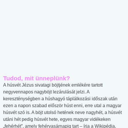
Tudod, mit ünneplünk?
A húsvét Jézus sivatagi böjtjének emlékére tartott
negyvennapos nagyböjt lezárulását jelzi. A
kereszténységben a húshagyó táplálkozási időszak után
ezen a napon szabad először húst enni, erre utal a magyar
húsvét szó is. A böjt utolsó hetének neve nagyhét, a húsvét
utáni hét pedig húsvét hete, egyes magyar vidékeken
„fehérhét”, amely fehérvasárnapig tart – írja a Wikipédia.