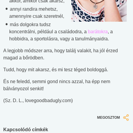
akkor, amikor csak akarsz,
annyi randira mehetsz,
amennyire csak szeretnél,
más dolgokra tudsz
koncentrálni, például a családodra, a
barátokra
, a
hobbidra, a sportolásra, vagy a tanulmányaidra.
A legjobb módszer arra, hogy találj valakit, ha jól érzed
magad a bőrödben.
Tudd, hogy mit akarsz, és mi tesz téged boldoggá.
És ne feledd, semmi gond nincs azzal, ha épp nem
bálványozol senkit!
(Sz. D. L., lovegoodbadugly.com)
MEGOSZTOM
Kapcsolódó címkék