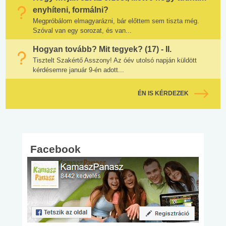
enyhíteni, formálni?
Megpróbálom elmagyarázni, bár előttem sem tiszta még.
Szóval van egy sorozat, és van...
Hogyan tovább? Mit tegyek? (17) - II.
Tisztelt Szakértő Asszony! Az óév utolsó napján küldött
kérdésemre január 9-én adott...
ÉN IS KÉRDEZEK
Facebook