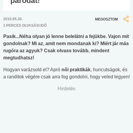
párodat!
2010.05.30.
MEGOSZTOM
1 PERCES OLVASÁSI IDŐ
Pasik...Néha olyan jó lenne belelátni a fejükbe. Vajon mit
gondolnak? Mi az, amit nem mondanak ki? Miért jár más
rugóra az agyuk? Csak olvass tovább, mindent
megtudhatsz!
Hogyan varázsold el? Apró
női praktikák
, huncutságok, és
a randitok végére csak arra fog gondolni, hogy veled legyen!
Hirdetés