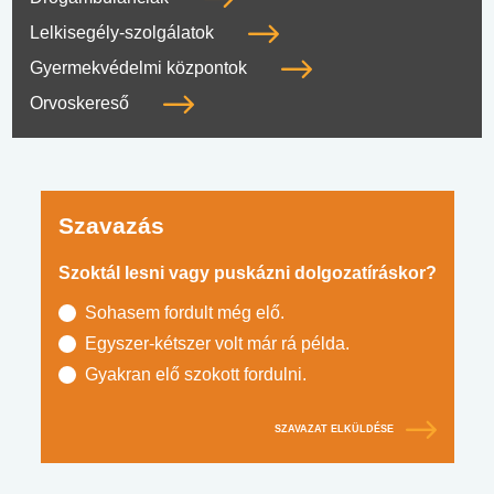
Lelkisegély-szolgálatok
Gyermekvédelmi központok
Orvoskereső
Szavazás
Szoktál lesni vagy puskázni dolgozatíráskor?
Sohasem fordult még elő.
Egyszer-kétszer volt már rá példa.
Gyakran elő szokott fordulni.
SZAVAZAT ELKÜLDÉSE