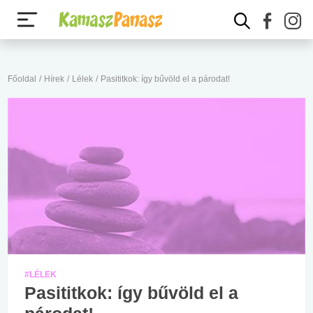
Főoldal
/
Hírek
/
Lélek
/
Pasititkok: így bűvöld el a párodat!
#LÉLEK
Pasititkok: így bűvöld el a