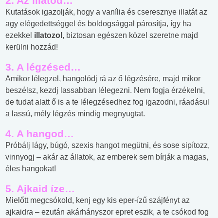
2. Az illatod…
Kutatások igazolják, hogy a vanília és cseresznye illatát az
agy elégedettséggel és boldogsággal párosítja, így ha
ezekkel
illatozol
, biztosan egészen közel szeretne majd
kerülni hozzád!
3. A légzésed…
Amikor lélegzel, hangolódj rá az ő légzésére, majd mikor
beszélsz, kezdj lassabban lélegezni. Nem fogja érzékelni,
de tudat alatt ő is a te lélegzésedhez fog igazodni, ráadásul
a lassú, mély légzés mindig megnyugtat.
4. A hangod…
Próbálj lágy, búgó, szexis hangot megütni, és sose sipítozz,
vinnyogj – akár az állatok, az emberek sem bírják a magas,
éles hangokat!
5. Ajkaid íze…
Mielőtt megcsókold, kenj egy kis eper-ízű szájfényt az
ajkaidra – ezután akárhányszor epret eszik, a te csókod fog