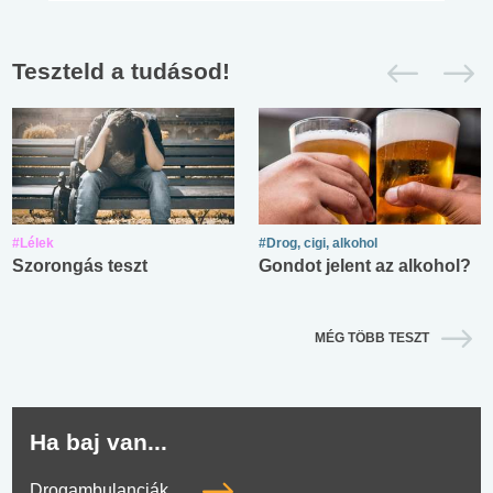
Teszteld a tudásod!
#Lélek
#Drog, cigi, alkohol
Szorongás teszt
Gondot jelent az alkohol?
MÉG TÖBB TESZT
Ha baj van...
Drogambulanciák