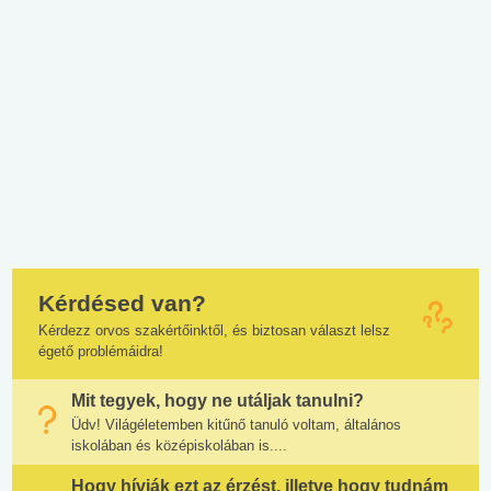
Kérdésed van?
Kérdezz orvos szakértőinktől, és biztosan választ lelsz
égető problémáidra!
Mit tegyek, hogy ne utáljak tanulni?
Üdv! Világéletemben kitűnő tanuló voltam, általános
iskolában és középiskolában is....
Hogy hívják ezt az érzést, illetve hogy tudnám