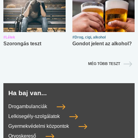
#Lélek
#Drog, cigi, alkohol
Szorongás teszt
Gondot jelent az alkohol?
MÉG TÖBB TESZT
Ha baj van...
Drogambulanciák
Lelkisegély-szolgálatok
Gyermekvédelmi központok
Orvoskereső