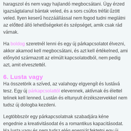
haragszol és nem vagy hajlandó megbocsátani. Úgy érzed
igazságtalanul bántak veled, és a sors csúfos tréfát űzött
veled. Ilyen keserű hozzáállással nem fogod tudni meglátni
az előtted álló lehetőségeket és szépséget, amik csak rád
várnak.
Ha
boldog
szeretnél lenni és egy új párkapcsolatot élvezni,
akkor akarnod kell megbocsátani, és azt kell értékelned, ami
előnyöd származott az elmúlt kapcsolatodból, nem pedig
azt, amit elvesztettél.
6. Lusta vagy
Ha összetörik a szíved, az valahogy elgyengít és lustává
tesz. Egy új
párkapcsolattól
elevennek, aktívnak és élettel
telinek kell lenned. Lustán és eltunyult érzékszervekkel nem
tudsz új dologba kezdeni.
Legtöbbször egy párkapcsolatnak szabadjára kéne
engednie a kreativitásodat és a romantikus kapacitásodat.
Ha lusta vagy és nem tudsz elég energiát fektetni egy új