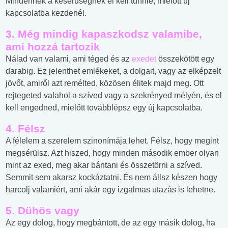
Mindennek a keserűségnek el kell tűnnie, mielőtt új
kapcsolatba kezdenél.
3. Még mindig kapaszkodsz valamibe,
ami hozzá tartozik
Nálad van valami, ami téged és az
exedet
összekötött egy
darabig. Ez jelenthet emlékeket, a dolgait, vagy az elképzelt
jövőt, amiről azt remélted, közösen élitek majd meg. Ott
rejtegeted valahol a szíved vagy a szekrényed mélyén, és el
kell engedned, mielőtt továbblépsz egy új kapcsolatba.
4. Félsz
A félelem a szerelem szinonímája lehet. Félsz, hogy megint
megsérülsz. Azt hiszed, hogy minden második ember olyan
mint az exed, meg akar bántani és összetörni a szíved.
Semmit sem akarsz kockáztatni. És nem állsz készen hogy
harcolj valamiért, ami akár egy izgalmas utazás is lehetne.
5. Dühös vagy
Az egy dolog, hogy megbántott, de az egy másik dolog, ha