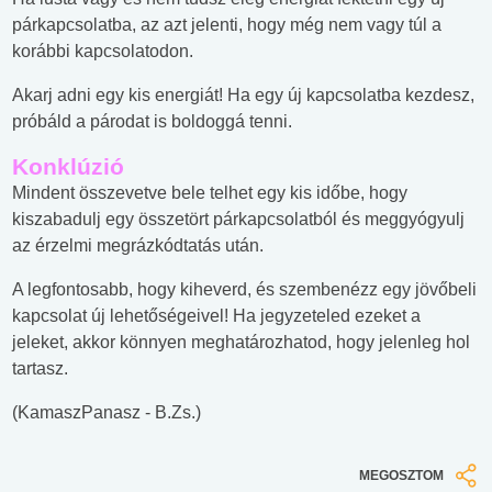
párkapcsolatba, az azt jelenti, hogy még nem vagy túl a
korábbi kapcsolatodon.
Akarj adni egy kis energiát! Ha egy új kapcsolatba kezdesz,
próbáld a párodat is boldoggá tenni.
Konklúzió
Mindent összevetve bele telhet egy kis időbe, hogy
kiszabadulj egy összetört párkapcsolatból és meggyógyulj
az érzelmi megrázkódtatás után.
A legfontosabb, hogy kiheverd, és szembenézz egy jövőbeli
kapcsolat új lehetőségeivel! Ha jegyzeteled ezeket a
jeleket, akkor könnyen meghatározhatod, hogy jelenleg hol
tartasz.
(KamaszPanasz - B.Zs.)
MEGOSZTOM