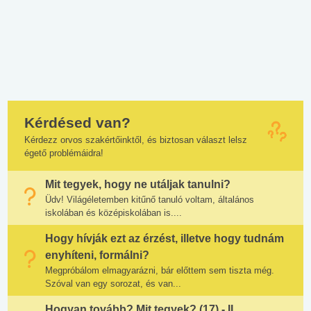
Kérdésed van?
Kérdezz orvos szakértőinktől, és biztosan választ lelsz
égető problémáidra!
Mit tegyek, hogy ne utáljak tanulni?
Üdv! Világéletemben kitűnő tanuló voltam, általános
iskolában és középiskolában is....
Hogy hívják ezt az érzést, illetve hogy tudnám
enyhíteni, formálni?
Megpróbálom elmagyarázni, bár előttem sem tiszta még.
Szóval van egy sorozat, és van...
Hogyan tovább? Mit tegyek? (17) - II.