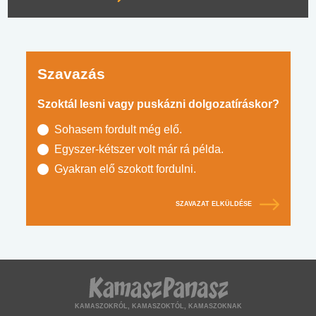
Szavazás
Szoktál lesni vagy puskázni dolgozatíráskor?
Sohasem fordult még elő.
Egyszer-kétszer volt már rá példa.
Gyakran elő szokott fordulni.
SZAVAZAT ELKÜLDÉSE
KAMASZOKRÓL, KAMASZOKTÓL, KAMASZOKNAK