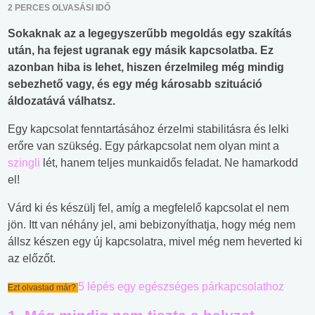
2 PERCES OLVASÁSI IDŐ
Sokaknak az a legegyszerűbb megoldás egy szakítás
után, ha fejest ugranak egy másik kapcsolatba. Ez
azonban hiba is lehet, hiszen érzelmileg még mindig
sebezhető vagy, és egy még károsabb szituáció
áldozatává válhatsz.
Egy kapcsolat fenntartásához érzelmi stabilitásra és lelki
erőre van szükség. Egy párkapcsolat nem olyan mint a
szingli
lét, hanem teljes munkaidős feladat. Ne hamarkodd
el!
Várd ki és készülj fel, amíg a megfelelő kapcsolat el nem
jön. Itt van néhány jel, ami bebizonyíthatja, hogy még nem
állsz készen egy új kapcsolatra, mivel még nem heverted ki
az előzőt.
5 lépés egy egészséges párkapcsolathoz
Ezt olvastad már?