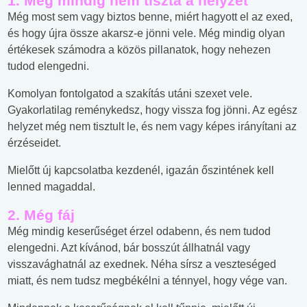
1. Még mindig nem tiszta a helyzet
Még most sem vagy biztos benne, miért hagyott el az exed,
és hogy újra össze akarsz-e jönni vele. Még mindig olyan
értékesek számodra a közös pillanatok, hogy nehezen
tudod elengedni.
Komolyan fontolgatod a szakítás utáni szexet vele.
Gyakorlatilag reménykedsz, hogy vissza fog jönni. Az egész
helyzet még nem tisztult le, és nem vagy képes irányítani az
érzéseidet.
Mielőtt új kapcsolatba kezdenél, igazán őszintének kell
lenned magaddal.
2. Még fáj
Még mindig keserűséget érzel odabenn, és nem tudod
elengedni. Azt kívánod, bár bosszút állhatnál vagy
visszavághatnál az exednek. Néha sírsz a veszteséged
miatt, és nem tudsz megbékélni a ténnyel, hogy vége van.