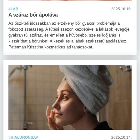
#LÁB
2025.10.16.
A száraz bőr ápolása
Az őszi-téli időszakban az érzékeny bőr gyakori problémája a
fokozott szárazság. A fűtési szezon kezdetével a lakások levegője
gyakran túl száraz, és emellett a hűvösebb, szeles időjárás is
kiszáríthatja bőrünket. A kezek és a lábak szakszerű ápolásához
Peterman Krisztina kozmetikus ad tanácsokat.
#HIALURONSAV
2025.10.14.