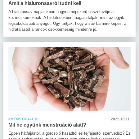
Amit a hialuronsavról tudni kell
A hialuronsav napjainkban nagyon népszerű összetevője a
kozmetikumoknak. A hirdetésekben magasztalják, mint az egyik
legsokoldalúbb anyagot. Úgy tartják, hogy a sav bármire képes: a
hidratálástól a ráncok csökkentéséig mindenre jó.
#MENSTRUÁCIÓ
2025.10.11.
Mit ne együnk menstruáció alatt?
Éppen hátfájástól, a görcsölő hasadtól és fejfájástól szenvedsz? Ez