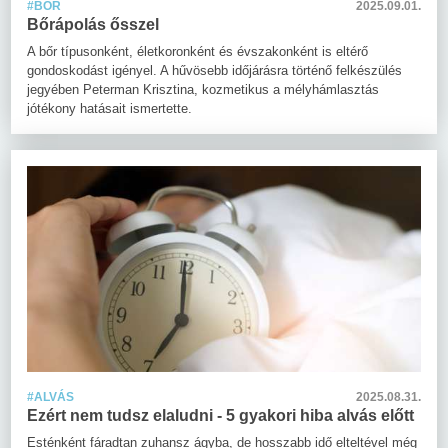
#BŐR
2025.09.01.
Bőrápolás ősszel
A bőr típusonként, életkoronként és évszakonként is eltérő
gondoskodást igényel. A hűvösebb időjárásra történő felkészülés
jegyében Peterman Krisztina, kozmetikus a mélyhámlasztás
jótékony hatásait ismertette.
#ALVÁS
2025.08.31.
Ezért nem tudsz elaludni - 5 gyakori hiba alvás előtt
Esténként fáradtan zuhansz ágyba, de hosszabb idő elteltével még