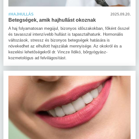
#HAJHULLÁS
2025.09.20.
Betegségek, amik hajhullást okoznak
A haj folyamatosan megújul, bizonyos időszakokban, főként ősszel
és tavasszal intenzívebb hullást is tapasztalhatunk. Hormonális
változások, stressz és bizonyos betegségek hatására is
növekedhet az elhullott hajszálak mennyisége. Az okokról és a
kezelési lehetőségekről dr. Vincze Ildikó, bőrgyógyász-
kozmetológus ad felvilágosítást.