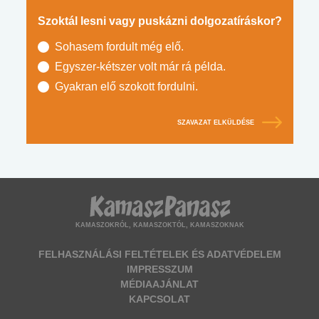
Szoktál lesni vagy puskázni dolgozatíráskor?
Sohasem fordult még elő.
Egyszer-kétszer volt már rá példa.
Gyakran elő szokott fordulni.
SZAVAZAT ELKÜLDÉSE
KAMASZOKRÓL, KAMASZOKTÓL, KAMASZOKNAK
FELHASZNÁLÁSI FELTÉTELEK ÉS ADATVÉDELEM
IMPRESSZUM
MÉDIAAJÁNLAT
KAPCSOLAT