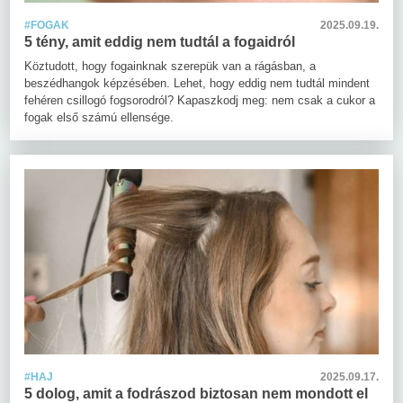
#FOGAK
2025.09.19.
5 tény, amit eddig nem tudtál a fogaidról
Köztudott, hogy fogainknak szerepük van a rágásban, a
beszédhangok képzésében. Lehet, hogy eddig nem tudtál mindent
fehéren csillogó fogsorodról? Kapaszkodj meg: nem csak a cukor a
fogak első számú ellensége.
#HAJ
2025.09.17.
5 dolog, amit a fodrászod biztosan nem mondott el