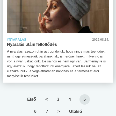
#NYARALÁS
2025.08.24.
Nyaralás utáni feltöltődés
A nyaralási szezon után azt gondoljuk, hogy nincs más teendőnk,
minthogy elmeséljük barátainknak, ismerőseinknek, milyen jó is
volt a nyári vakációnk. De sajnos ez nem így van. Bármennyire is
úgy érezzük, hogy feltöltődtünk energiával, azért lássuk be, az
éjszakai bulik, a végeláthatatlan napozás és a természet erői
megviselik testünket.
Első
<
3
4
5
6
7
>
Utolsó