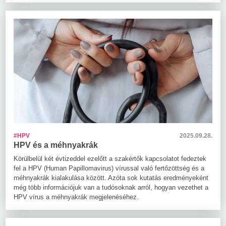
#HPV
2025.09.28.
HPV és a méhnyakrák
Körülbelül két évtizeddel ezelőtt a szakértők kapcsolatot fedeztek
fel a HPV (Human Papillomavirus) vírussal való fertőzöttség és a
méhnyakrák kialakulása között. Azóta sok kutatás eredményeként
még több információjuk van a tudósoknak arról, hogyan vezethet a
HPV vírus a méhnyakrák megjelenéséhez.