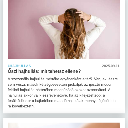
#HAJHULLÁS
2025.09.11.
Őszi hajhullás: mit tehetsz ellene?
A szezonális hajhullás mértéke egyénenként eltérő. Van, aki észre
sem veszi, mások kétségbeesetten próbálják az ijesztő módon
feltűnő hajhullás hátterében meghúzódó okokat azonosítani. A
hajhullás akkor válik észrevehetővé, ha az kifejezettebb: a
fésülködéskor a hajkefében maradó hajszálak mennyiségéből lehet
rá következtetni.