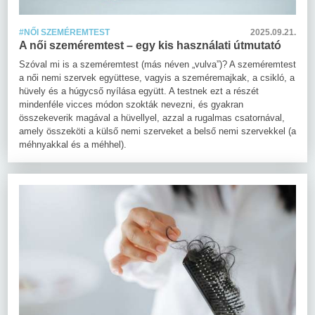
#NŐI SZEMÉREMTEST
2025.09.21.
A női szeméremtest – egy kis használati útmutató
Szóval mi is a szeméremtest (más néven „vulva”)? A szeméremtest
a női nemi szervek együttese, vagyis a szeméremajkak, a csikló, a
hüvely és a húgycső nyílása együtt. A testnek ezt a részét
mindenféle vicces módon szokták nevezni, és gyakran
összekeverik magával a hüvellyel, azzal a rugalmas csatornával,
amely összeköti a külső nemi szerveket a belső nemi szervekkel (a
méhnyakkal és a méhhel).