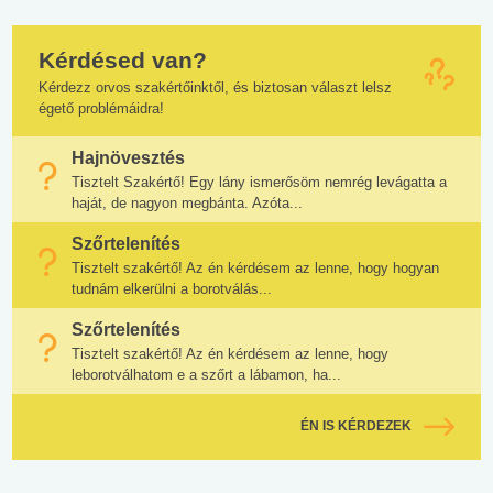
Kérdésed van?
Kérdezz orvos szakértőinktől, és biztosan választ lelsz
égető problémáidra!
Hajnövesztés
Tisztelt Szakértő! Egy lány ismerősöm nemrég levágatta a
haját, de nagyon megbánta. Azóta...
Szőrtelenítés
Tisztelt szakértő! Az én kérdésem az lenne, hogy hogyan
tudnám elkerülni a borotválás...
Szőrtelenítés
Tisztelt szakértő! Az én kérdésem az lenne, hogy
leborotválhatom e a szőrt a lábamon, ha...
ÉN IS KÉRDEZEK