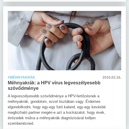
#MÉHNYAKRÁK
2010.02.16.
Méhnyakrák: a HPV vírus legveszélyesebb
szövődménye
A legveszélyesebb szövődménye a HPV-fertőzésnek a
méhnyakrák, gondolom, ezzel tisztában vagy. Érdemes
elgondolkodni, hogy egy-egy futó kaland, egy-egy kevésbé
megbízható partner megéri-e azt a kockázatot, hogy évek,
évtizedek múlva a méhnyakrák diagnózisával kelljen
szembenézned.