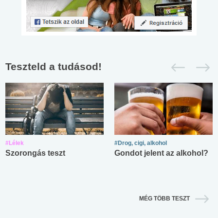
Teszteld a tudásod!
#Lélek
#Drog, cigi, alkohol
Szorongás teszt
Gondot jelent az alkohol?
MÉG TÖBB TESZT