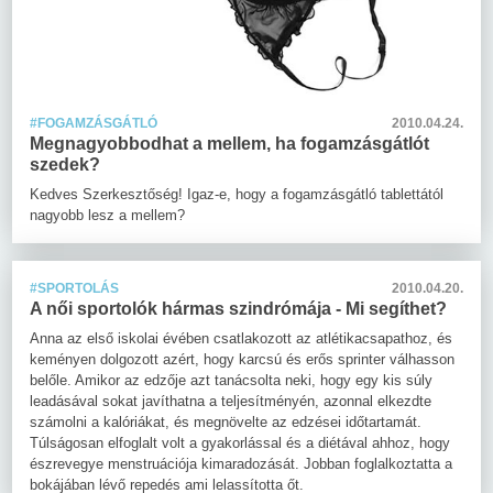
#FOGAMZÁSGÁTLÓ
2010.04.24.
Megnagyobbodhat a mellem, ha fogamzásgátlót
szedek?
Kedves Szerkesztőség! Igaz-e, hogy a fogamzásgátló tablettától
nagyobb lesz a mellem?
#SPORTOLÁS
2010.04.20.
A női sportolók hármas szindrómája - Mi segíthet?
Anna az első iskolai évében csatlakozott az atlétikacsapathoz, és
keményen dolgozott azért, hogy karcsú és erős sprinter válhasson
belőle. Amikor az edzője azt tanácsolta neki, hogy egy kis súly
leadásával sokat javíthatna a teljesítményén, azonnal elkezdte
számolni a kalóriákat, és megnövelte az edzései időtartamát.
Túlságosan elfoglalt volt a gyakorlással és a diétával ahhoz, hogy
észrevegye menstruációja kimaradozását. Jobban foglalkoztatta a
bokájában lévő repedés ami lelassította őt.