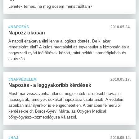
Lehetek terhes, ha még sosem menstruáltam?
#NAPOZÁS
2010.05.24.
Napozz okosan
A naptól eltakarva élni lenne a logikus döntés. De ki akar
remeteként élni? A kulcs megtalálni az egyensúlyt a biztonság és a
nagyszerű nyári időtöltések között, mint például standröplabda és
az úszás.
#NAPVÉDELEM
2010.05.17.
Napozás - a leggyakoribb kérdések
Most már visszavonhatatlanul megjelentek az erősebb tavaszi
napsugarak, amelyek sokakat napozásra csábítanak. A védelem
azonban már ilyenkor is elengedhetetlen. A témában felmerülő
kérdésekre dr. Boros-Gyevi Márta, az Oxygen Medical
bőrgyógyász-kozmetológusa válaszol.
#HAJ
2010.05.14.