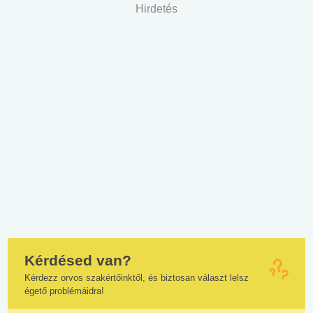
Hirdetés
Kérdésed van?
Kérdezz orvos szakértőinktől, és biztosan választ lelsz
égető problémáidra!