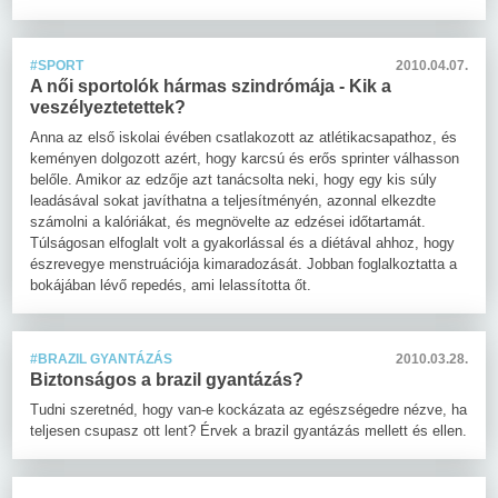
#SPORT
2010.04.07.
A női sportolók hármas szindrómája - Kik a
veszélyeztetettek?
Anna az első iskolai évében csatlakozott az atlétikacsapathoz, és
keményen dolgozott azért, hogy karcsú és erős sprinter válhasson
belőle. Amikor az edzője azt tanácsolta neki, hogy egy kis súly
leadásával sokat javíthatna a teljesítményén, azonnal elkezdte
számolni a kalóriákat, és megnövelte az edzései időtartamát.
Túlságosan elfoglalt volt a gyakorlással és a diétával ahhoz, hogy
észrevegye menstruációja kimaradozását. Jobban foglalkoztatta a
bokájában lévő repedés, ami lelassította őt.
#BRAZIL GYANTÁZÁS
2010.03.28.
Biztonságos a brazil gyantázás?
Tudni szeretnéd, hogy van-e kockázata az egészségedre nézve, ha
teljesen csupasz ott lent? Érvek a brazil gyantázás mellett és ellen.