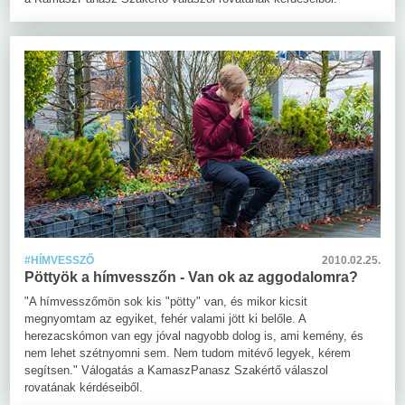
#HÍMVESSZŐ
2010.02.25.
Pöttyök a hímvesszőn - Van ok az aggodalomra?
"A hímvesszőmön sok kis "pötty" van, és mikor kicsit
megnyomtam az egyiket, fehér valami jött ki belőle. A
herezacskómon van egy jóval nagyobb dolog is, ami kemény, és
nem lehet szétnyomni sem. Nem tudom mitévő legyek, kérem
segítsen." Válogatás a KamaszPanasz Szakértő válaszol
rovatának kérdéseiből.