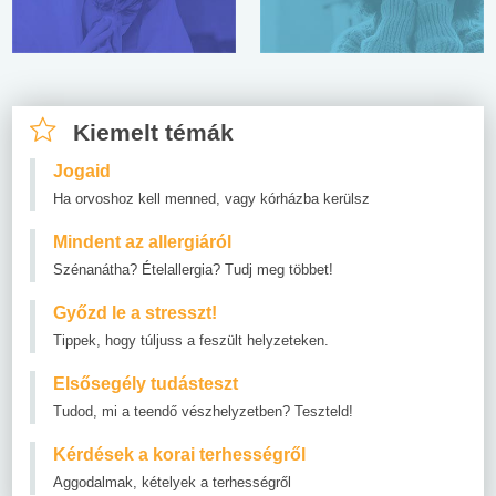
Kiemelt témák
Jogaid
Ha orvoshoz kell menned, vagy kórházba kerülsz
Mindent az allergiáról
Szénanátha? Ételallergia? Tudj meg többet!
Győzd le a stresszt!
Tippek, hogy túljuss a feszült helyzeteken.
Elsősegély tudásteszt
Tudod, mi a teendő vészhelyzetben? Teszteld!
Kérdések a korai terhességről
Aggodalmak, kételyek a terhességről