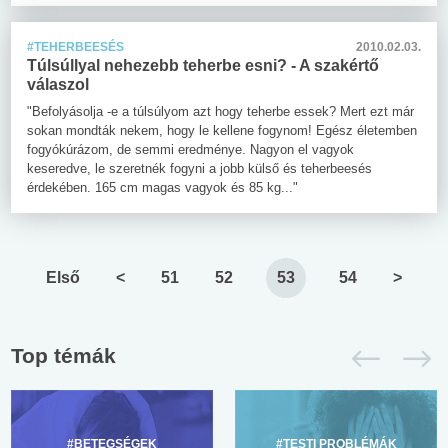
#TEHERBEESÉS
2010.02.03.
Túlsúllyal nehezebb teherbe esni? - A szakértő
válaszol
"Befolyásolja -e a túlsúlyom azt hogy teherbe essek? Mert ezt már
sokan mondták nekem, hogy le kellene fogynom! Egész életemben
fogyókúrázom, de semmi eredménye. Nagyon el vagyok
keseredve, le szeretnék fogyni a jobb külső és teherbeesés
érdekében. 165 cm magas vagyok és 85 kg..."
Első
<
51
52
53
54
>
Top témák
#BETEGSÉGEK
#TESTI PROBLÉMÁK