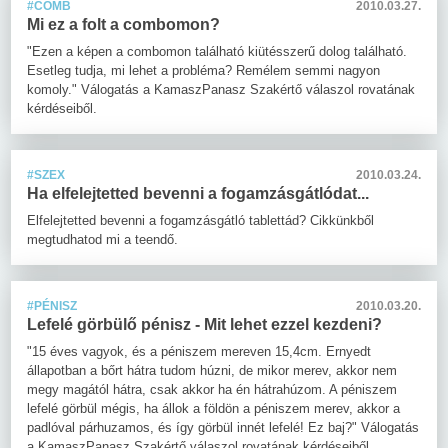
#COMB
2010.03.27.
Mi ez a folt a combomon?
"Ezen a képen a combomon található kiütésszerű dolog található.
Esetleg tudja, mi lehet a probléma? Remélem semmi nagyon
komoly." Válogatás a KamaszPanasz Szakértő válaszol rovatának
kérdéseiből.
#SZEX
2010.03.24.
Ha elfelejtetted bevenni a fogamzásgátlódat...
Elfelejtetted bevenni a fogamzásgátló tablettád? Cikkünkből
megtudhatod mi a teendő.
#PÉNISZ
2010.03.20.
Lefelé görbülő pénisz - Mit lehet ezzel kezdeni?
"15 éves vagyok, és a péniszem mereven 15,4cm. Ernyedt
állapotban a bőrt hátra tudom húzni, de mikor merev, akkor nem
megy magától hátra, csak akkor ha én hátrahúzom. A péniszem
lefelé görbül mégis, ha állok a földön a péniszem merev, akkor a
padlóval párhuzamos, és így görbül innét lefelé! Ez baj?" Válogatás
a KamaszPanasz Szakértő válaszol rovatának kérdéseiből.