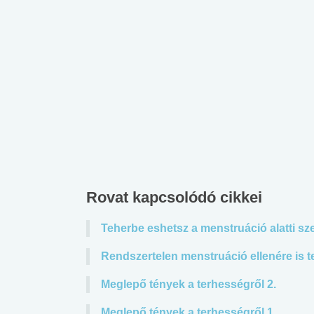
Rovat kapcsolódó cikkei
Teherbe eshetsz a menstruáció alatti sz
Rendszertelen menstruáció ellenére is t
 alkohol
#Zöldövezet
#Betegségek
lent az
Mekkora az ökológiai
Elsősegély
Meglepő tények a terhességről 2.
lábnyomod?
tudásteszt
Meglepő tények a terhességről 1.