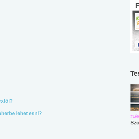
Te
extől?
eherbe lehet esni?
#Suli, munka
#Suli, munka
#Lél
Angol középfokú
Internet-függőség
Szo
nyelvvizsga teszt -
teszt
No.42