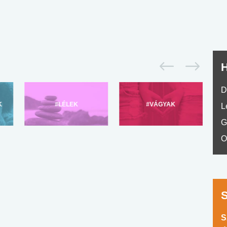
H
D
K
#LÉLEK
#VÁGYAK
L
G
O
S