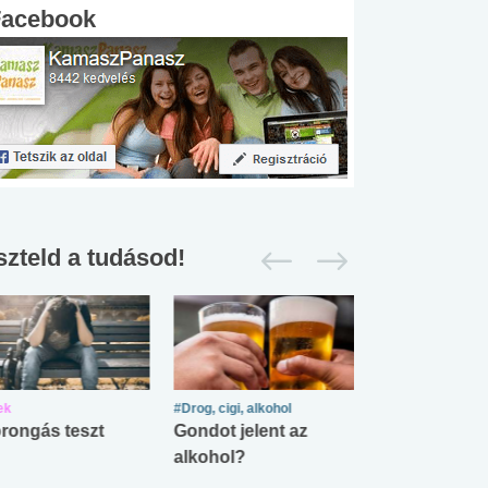
Facebook
szteld a tudásod!
ek
#Drog, cigi, alkohol
#Zöldövezet
rongás teszt
Gondot jelent az
Mekkora az ö
alkohol?
lábnyomod?