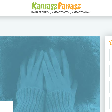
KAMASZOKRÓL, KAMASZOKTÓL, KAMASZOKNAK