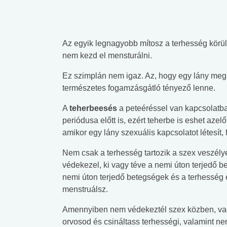
Az egyik legnagyobb mítosz a terhesség körü
nem kezd el mensturálni.
Ez szimplán nem igaz. Az, hogy egy lány meg 
természetes fogamzásgátló tényező lenne.
A
teherbeesés
a peteéréssel van kapcsolatb
periódusa előtt is, ezért teherbe is eshet aze
amikor egy lány szexuális kapcsolatot létesít,
Nem csak a terhesség tartozik a szex veszél
védekezel, ki vagy téve a nemi úton terjedő 
nemi úton terjedő betegségek és a terhesség 
menstruálsz.
Amennyiben nem védekeztél szex közben, vagy
orvosod és csináltass terhességi, valamint ne