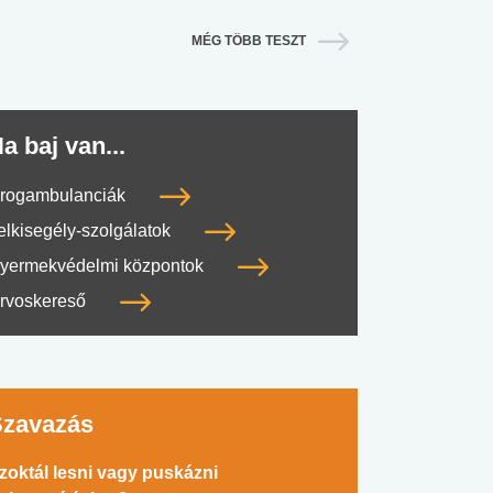
MÉG TÖBB TESZT
a baj van...
rogambulanciák
#SULI, MUNKA
#DROG, CIGI, ALKOHOL
#TÁPLÁLK
elkisegély-szolgálatok
yermekvédelmi központok
rvoskereső
Szavazás
zoktál lesni vagy puskázni