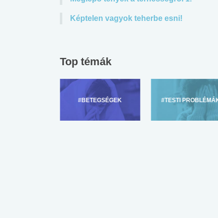
Képtelen vagyok teherbe esni!
Top témák
ZÜLŐKNEK
#BETEGSÉGEK
#TESTI PROBLÉMÁ