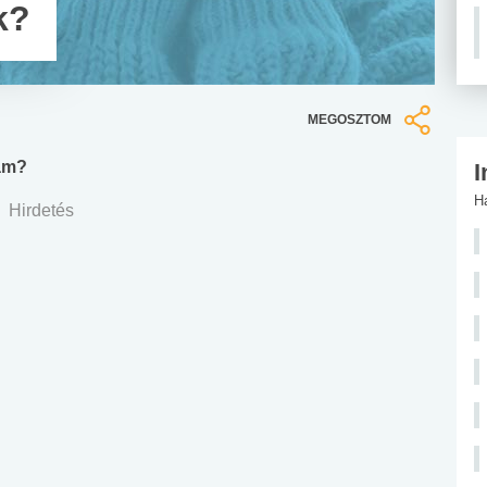
k?
MEGOSZTOM
am?
I
H
Hirdetés