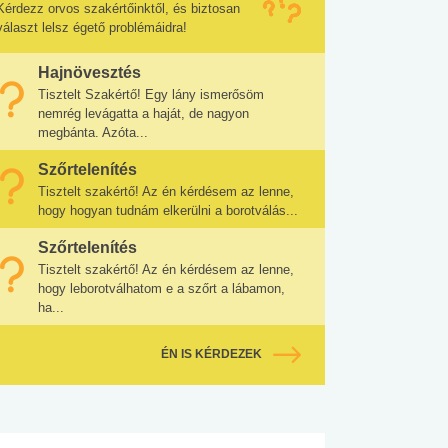
Kérdezz orvos szakértőinktől, és biztosan
választ lelsz égető problémáidra!
Hajnövesztés
Tisztelt Szakértő! Egy lány ismerősöm
nemrég levágatta a haját, de nagyon
megbánta. Azóta...
Szőrtelenítés
Tisztelt szakértő! Az én kérdésem az lenne,
hogy hogyan tudnám elkerülni a borotválás...
Szőrtelenítés
Tisztelt szakértő! Az én kérdésem az lenne,
hogy leborotválhatom e a szőrt a lábamon,
ha...
ÉN IS KÉRDEZEK