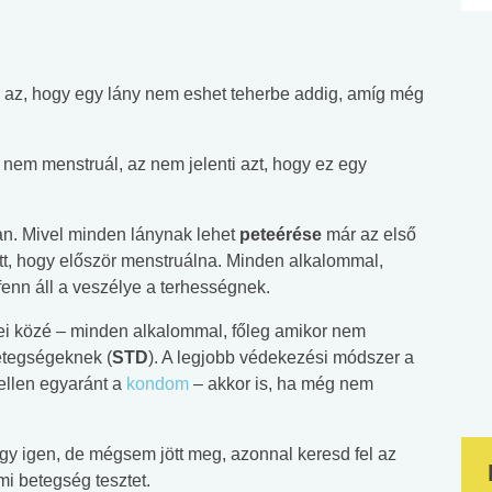
l az, hogy egy lány nem eshet teherbe addig, amíg még
nem menstruál, az nem jelenti azt, hogy ez egy
an. Mivel minden lánynak lehet
peteérése
már az első
lőtt, hogy először menstruálna. Minden alkalommal,
 fenn áll a veszélye a terhességnek.
yei közé – minden alkalommal, főleg amikor nem
betegségeknek (
STD
). A legjobb védekezési módszer a
ellen egyaránt a
kondom
– akkor is, ha még nem
 igen, de mégsem jött meg, azonnal keresd fel az
mi betegség tesztet.