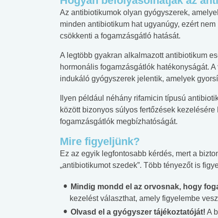
Hogyan befolyásolhatják az ant
Az antibiotikumok olyan gyógyszerek, amelyek
minden antibiotikum hat ugyanúgy, ezért nem 
csökkenti a fogamzásgátló hatását.
A legtöbb gyakran alkalmazott antibiotikum es
hormonális fogamzásgátlók hatékonyságát. A 
indukáló gyógyszerek jelentik, amelyek gyors
Ilyen például néhány rifamicin típusú antibioti
között bizonyos súlyos fertőzések kezelésére
fogamzásgátlók megbízhatóságát.
Mire figyeljünk?
Ez az egyik legfontosabb kérdés, mert a bizt
„antibiotikumot szedek”. Több tényezőt is figy
Mindig mondd el az orvosnak, hogy foga
kezelést választhat, amely figyelembe veszi
Olvasd el a gyógyszer tájékoztatóját!
A b