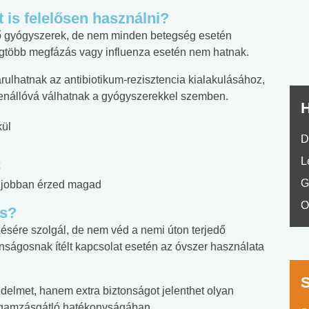
No.42
t is felelősen használni?
tő gyógyszerek, de nem minden betegség esetén
egtöbb megfázás vagy influenza esetén nem hatnak.
rulhatnak az antibiotikum-rezisztencia kialakulásához,
llenállóvá válhatnak a gyógyszerekkel szemben.
H
kül
D
L
G
t jobban érzed magad
O
os?
ésére szolgál, de nem véd a nemi úton terjedő
tonságosnak ítélt kapcsolat esetén az óvszer használata
delmet, hanem extra biztonságot jelenthet olyan
fogamzásgátló hatékonyságában.