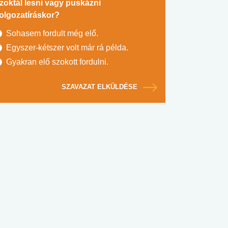
zoktál lesni vagy puskázni
olgozatíráskor?
Sohasem fordult még elő.
Egyszer-kétszer volt már rá példa.
Gyakran elő szokott fordulni.
SZAVAZAT ELKÜLDÉSE