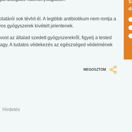
S
d
táról sok tévhit él. A legtöbb antibiotikum nem rontja a
os gyógyszerek kivételt jelentenek.
ost az általad szedett gyógyszerekről, figyelj a tested
an vagy. A tudatos védekezés az egészséged védelmének
MEGOSZTOM
Hirdetés