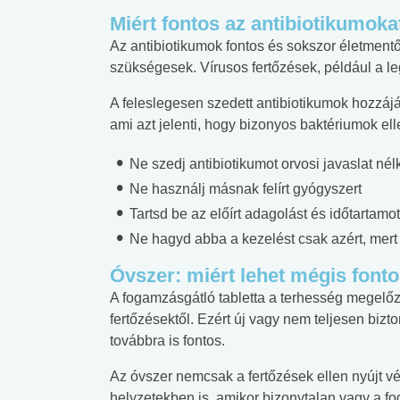
Miért fontos az antibiotikumoka
Az antibiotikumok fontos és sokszor életmen
szükségesek. Vírusos fertőzések, például a l
A feleslegesen szedett antibiotikumok hozzájá
ami azt jelenti, hogy bizonyos baktériumok e
Ne szedj antibiotikumot orvosi javaslat nél
Ne használj másnak felírt gyógyszert
Tartsd be az előírt adagolást és időtartamot
Ne hagyd abba a kezelést csak azért, mer
Óvszer: miért lehet mégis font
A fogamzásgátló tabletta a terhesség megelőz
fertőzésektől. Ezért új vagy nem teljesen biz
továbbra is fontos.
Az óvszer nemcsak a fertőzések ellen nyújt vé
helyzetekben is, amikor bizonytalan vagy a 