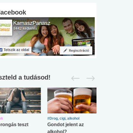
Facebook
szteld a tudásod!
ek
#Drog, cigi, alkohol
#Zöldövezet
rongás teszt
Gondot jelent az
Mekkora az ö
alkohol?
lábnyomod?