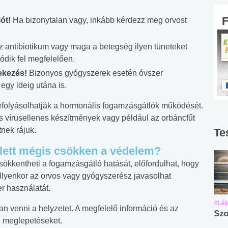
ót!
Ha bizonytalan vagy, inkább kérdezz meg orvost
 antibiotikum vagy maga a betegség ilyen tüneteket
vódik fel megfelelően.
ekezés!
Bizonyos gyógyszerek esetén óvszer
 egy ideig utána is.
efolyásolhatják a hormonális fogamzásgátlók működését.
s vírusellenes készítmények vagy például az orbáncfűt
tnek rájuk.
Te
ellett mégis csökken a védelem?
ökkentheti a fogamzásgátló hatását, előfordulhat, hogy
Ilyenkor az orvos vagy gyógyszerész javasolhat
r használatát.
#Suli, munka
#Suli, munka
#Lél
 venni a helyzetet. A megfelelő információ és az
Angol középfokú
Internet-függőség
Szo
n meglepetéseket.
nyelvvizsga teszt -
teszt