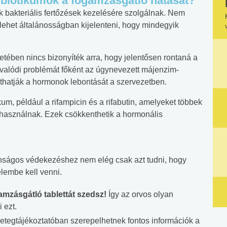
ibiotikumok a fogamzásgátló hatását?
 bakteriális fertőzések kezelésére szolgálnak. Nem
lehet általánosságban kijelenteni, hogy mindegyik
etében nincs bizonyíték arra, hogy jelentősen rontaná a
valódi problémát főként az úgynevezett májenzim-
íthatják a hormonok lebontását a szervezetben.
kum, például a rifampicin és a rifabutin, amelyeket többek
 használnak. Ezek csökkenthetik a hormonális
onságos védekezéshez nem elég csak azt tudni, hogy
elembe kell venni.
mzásgátló tablettát szedsz!
Így az orvos olyan
 ezt.
etegtájékoztatóban szerepelhetnek fontos információk a