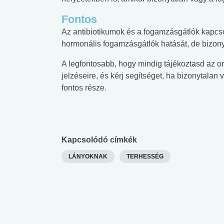
Fontos
Az antibiotikumok és a fogamzásgátlók kapcsola
hormonális fogamzásgátlók hatását, de bizony
A legfontosabb, hogy mindig tájékoztasd az orv
jelzéseire, és kérj segítséget, ha bizonytal
fontos része.
Kapcsolódó címkék
LÁNYOKNAK
TERHESSÉG