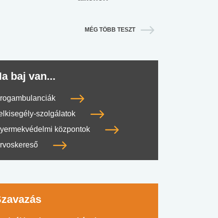
MÉG TÖBB TESZT
a baj van...
rogambulanciák
elkisegély-szolgálatok
yermekvédelmi központok
rvoskereső
Szavazás