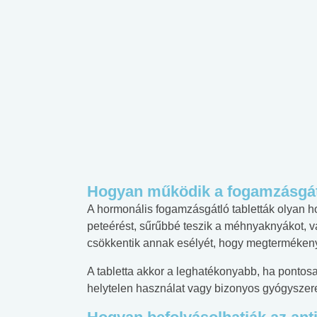
Hogyan működik a fogamzásgátl
A hormonális fogamzásgátló tabletták olyan
peteérést, sűrűbbé teszik a méhnyaknyákot, v
csökkentik annak esélyét, hogy megtermékenyü
A tabletta akkor a leghatékonyabb, ha pontosa
helytelen használat vagy bizonyos gyógyszer