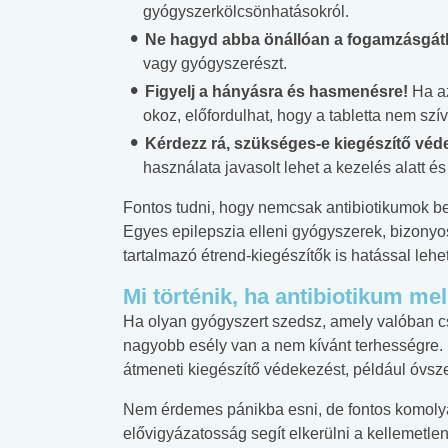
gyógyszerkölcsönhatásokról.
Ne hagyd abba önállóan a fogamzásgátl
vagy gyógyszerészt.
Figyelj a hányásra és hasmenésre!
Ha az
okoz, előfordulhat, hogy a tabletta nem szí
Kérdezz rá, szükséges-e kiegészítő véd
használata javasolt lehet a kezelés alatt és
Fontos tudni, hogy nemcsak antibiotikumok b
Egyes epilepszia elleni gyógyszerek, bizonyo
tartalmazó étrend-kiegészítők is hatással lehe
Mi történik, ha antibiotikum m
Ha olyan gyógyszert szedsz, amely valóban cs
nagyobb esély van a nem kívánt terhességre. 
átmeneti kiegészítő védekezést, például óvsze
 alkohol
#Zöldövezet
#Betegségek
Nem érdemes pánikba esni, de fontos komolyan
lent az
Mekkora az ökológiai
Elsősegély
elővigyázatosság segít elkerülni a kellemetle
lábnyomod?
tudásteszt