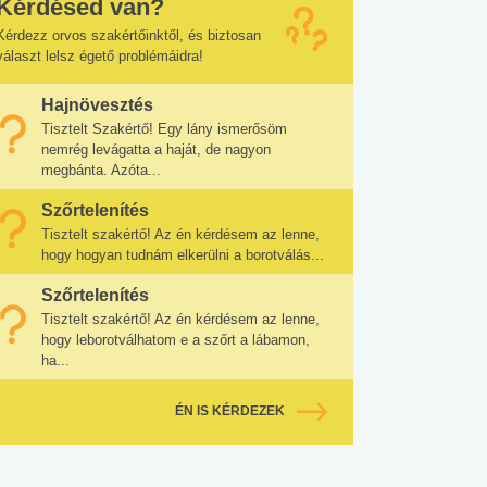
Kérdésed van?
Kérdezz orvos szakértőinktől, és biztosan
választ lelsz égető problémáidra!
Hajnövesztés
Tisztelt Szakértő! Egy lány ismerősöm
nemrég levágatta a haját, de nagyon
megbánta. Azóta...
Szőrtelenítés
Tisztelt szakértő! Az én kérdésem az lenne,
hogy hogyan tudnám elkerülni a borotválás...
Szőrtelenítés
Tisztelt szakértő! Az én kérdésem az lenne,
hogy leborotválhatom e a szőrt a lábamon,
ha...
ÉN IS KÉRDEZEK