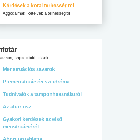
Kérdések a korai terhességről
Aggodalmak, kételyek a terhességről
nfotár
asznos, kapcsolódó cikkek
Menstruációs zavarok
Premenstruációs szindróma
Tudnivalók a tamponhasználatról
Az abortusz
Gyakori kérdések az első
menstruációról
Abortusztabletta