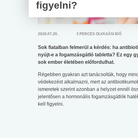
figyelni?
2026.07.29.
3 PERCES OLVASÁSI IDŐ
Sok fiatalban felmerül a kérdés: ha antibi
nyújt-e a fogamzásgátló tabletta? Ez egy 
sok ember életében előfordulhat.
Régebben gyakran azt tanácsolták, hogy mind
védekezést alkalmazni, mert az antibiotikumok
ismeretek szerint azonban a helyzet ennél öss
jelentősen a hormonális fogamzásgátlók haté
kell figyelni.