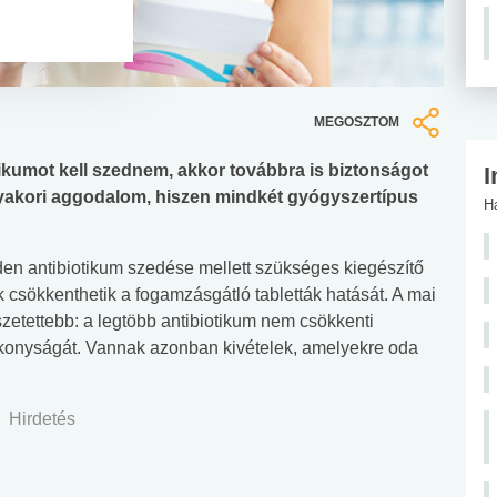
MEGOSZTOM
otikumot kell szednem, akkor továbbra is biztonságot
I
gyakori aggodalom, hiszen mindkét gyógyszertípus
H
en antibiotikum szedése mellett szükséges kiegészítő
 csökkenthetik a fogamzásgátló tabletták hatását. A mai
zetettebb: a legtöbb antibiotikum nem csökkenti
konyságát. Vannak azonban kivételek, amelyekre oda
Hirdetés