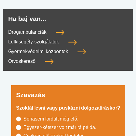
Ha baj van...
Drogambulanciák
Lelkisegély-szolgálatok
Gyermekvédelmi központok
Orvoskereső
Szavazás
Szoktál lesni vagy puskázni dolgozatíráskor?
Sohasem fordult még elő.
Egyszer-kétszer volt már rá példa.
Gyakran elő szokott fordulni.