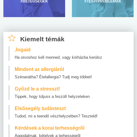
#BETEGSÉGEK
#TESTI PROBLÉMÁK
Kiemelt témák
Jogaid
Ha orvoshoz kell menned, vagy kórházba kerülsz
Mindent az allergiáról
Szénanátha? Ételallergia? Tudj meg többet!
Győzd le a stresszt!
Tippek, hogy túljuss a feszült helyzeteken.
Elsősegély tudásteszt
Tudod, mi a teendő vészhelyzetben? Teszteld!
Kérdések a korai terhességről
Aggodalmak, kételyek a terhességről