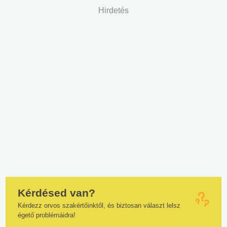
Hirdetés
Kérdésed van?
Kérdezz orvos szakértőinktől, és biztosan választ lelsz
égető problémáidra!