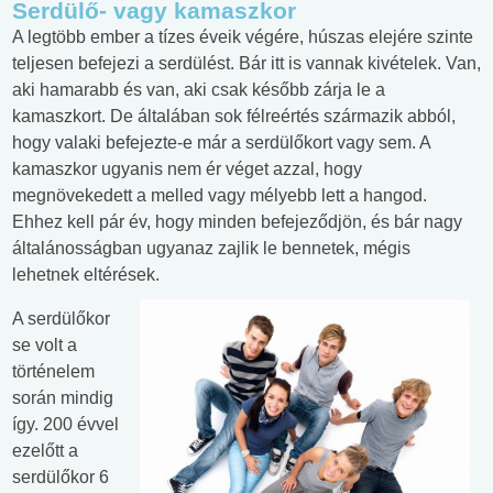
Serdülő- vagy kamaszkor
A legtöbb ember a tízes éveik végére, húszas elejére szinte
teljesen befejezi a serdülést. Bár itt is vannak kivételek. Van,
aki hamarabb és van, aki csak később zárja le a
kamaszkort. De általában sok félreértés származik abból,
hogy valaki befejezte-e már a serdülőkort vagy sem. A
kamaszkor ugyanis nem ér véget azzal, hogy
megnövekedett a melled vagy mélyebb lett a hangod.
Ehhez kell pár év, hogy minden befejeződjön, és bár nagy
általánosságban ugyanaz zajlik le bennetek, mégis
lehetnek eltérések.
A serdülőkor
se volt a
történelem
során mindig
így. 200 évvel
ezelőtt a
serdülőkor 6