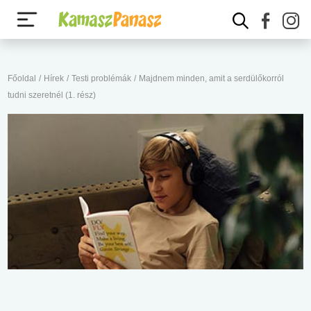
Főoldal
/
Hírek
/
Testi problémák
/
Majdnem minden, amit a serdülőkorról
tudni szeretnél (1. rész)