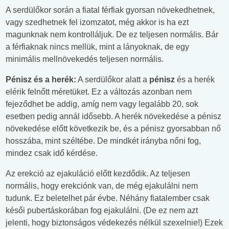
A serdülőkor során a fiatal férfiak gyorsan növekedhetnek,
vagy szedhetnek fel izomzatot, még akkor is ha ezt
magunknak nem kontrolláljuk. De ez teljesen normális. Bár
a férfiaknak nincs mellük, mint a lányoknak, de egy
minimális mellnövekedés teljesen normális.
Pénisz és a herék:
A serdülőkor alatt a
pénisz
és a herék
elérik felnőtt méretüket. Ez a változás azonban nem
fejeződhet be addig, amíg nem vagy legalább 20, sok
esetben pedig annál idősebb. A herék növekedése a pénisz
növekedése előtt következik be, és a pénisz gyorsabban nő
hosszába, mint széltébe. De mindkét irányba nőni fog,
mindez csak idő kérdése.
Az erekció az ejakuláció előtt kezdődik. Az teljesen
normális, hogy erekciónk van, de még ejakulálni nem
tudunk. Ez beletelhet pár évbe. Néhány fiatalember csak
késői pubertáskorában fog ejakulálni. (De ez nem azt
jelenti, hogy biztonságos védekezés nélkül szexelnie!) Ezek