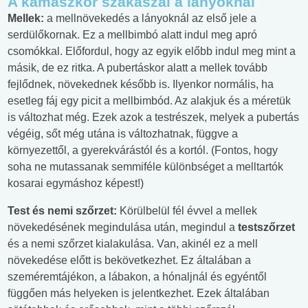
A kamaszkor szakaszai a lányoknál
Mellek:
a mellnövekedés a lányoknál az első jele a
serdülőkornak. Ez a mellbimbó alatt indul meg apró
csomókkal. Előfordul, hogy az egyik előbb indul meg mint a
másik, de ez ritka. A pubertáskor alatt a mellek tovább
fejlődnek, növekednek később is. Ilyenkor normális, ha
esetleg fáj egy picit a mellbimbód. Az alakjuk és a méretük
is változhat még. Ezek azok a testrészek, melyek a pubertás
végéig, sőt még utána is változhatnak, függve a
környezettől, a gyerekvárástól és a kortól. (Fontos, hogy
soha ne mutassanak semmiféle különbséget a melltartók
kosarai egymáshoz képest!)
Test és nemi szőrzet:
Körülbelül fél évvel a mellek
növekedésének megindulása után, megindul a
testszőrzet
és a nemi szőrzet kialakulása. Van, akinél ez a mell
növekedése előtt is bekövetkezhet. Ez általában a
szeméremtájékon, a lábakon, a hónaljnál és egyéntől
függően más helyeken is jelentkezhet. Ezek általában