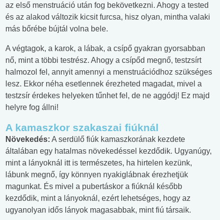
az első menstruáció után fog bekövetkezni. Ahogy a tested
és az alakod változik kicsit furcsa, hisz olyan, mintha valaki
más bőrébe bújtál volna bele.
A végtagok, a karok, a lábak, a csípő gyakran gyorsabban
nő, mint a többi testrész. Ahogy a csípőd megnő, testzsírt
halmozol fel, annyit amennyi a menstruációdhoz szükséges
lesz. Ekkor néha esetlennek érezheted magadat, mivel a
testzsír érdekes helyeken tűnhet fel, de ne aggódj! Ez majd
helyre fog állni!
A kamaszkor szakaszai fiúknál
Növekedés:
A serdülő fiúk kamaszkorának kezdete
általában egy hatalmas növekedéssel kezdődik. Ugyanúgy,
mint a lányoknál itt is természetes, ha hirtelen kezünk,
lábunk megnő, így könnyen nyakiglábnak érezhetjük
magunkat. És mivel a pubertáskor a fiúknál később
kezdődik, mint a lányoknál, ezért lehetséges, hogy az
ugyanolyan idős lányok magasabbak, mint fiú társaik.