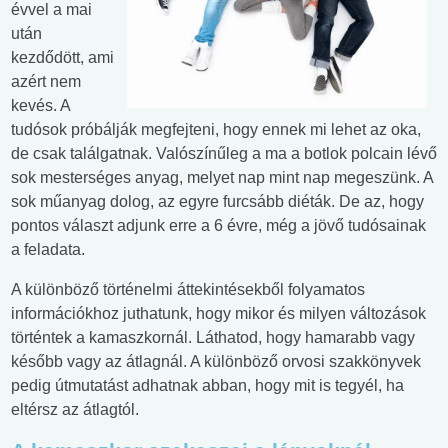
évvel a mai
után
kezdődött, ami
azért nem
kevés. A
tudósok próbálják megfejteni, hogy ennek mi lehet az oka,
de csak találgatnak. Valószínűleg a ma a botlok polcain lévő
sok mesterséges anyag, melyet nap mint nap megeszünk. A
sok műanyag dolog, az egyre furcsább diéták. De az, hogy
pontos választ adjunk erre a 6 évre, még a jövő tudósainak
a feladata.
A különböző történelmi áttekintésekből folyamatos
információkhoz juthatunk, hogy mikor és milyen változások
történtek a kamaszkornál. Láthatod, hogy hamarabb vagy
később vagy az átlagnál. A különböző orvosi szakkönyvek
pedig útmutatást adhatnak abban, hogy mit is tegyél, ha
eltérsz az átlagtól.