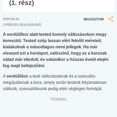
(1. rész)
2009.09.16.
MEGOSZTOM
3 PERCES OLVASÁSI IDŐ
A serdülőkor alatt tested komoly változásokon megy
keresztül. Tested szép lassan eléri felnőtt méreteit,
kialakulnak a másodlagos nemi jellegek. Ha már
olvasod ezt a honlapot, valószínű, hogy ez a korszak
nálad már elindult, és valamikor a húszas éveid elején
fog majd befejeződni.
A
serdülőkor
a testi változásoknak és a szexuális
megújulásnak a kora, amely során testünk folyamatosan
változik, szexualitásunk pedig eléri végleges formáját.
Hirdetés