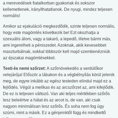
a merevedések fiatalkorban gyakoriak és sokszor
kellemetlenek, irányíthatatlanok. De nyugi, mindez teljesen
normális!
Amikor az ejakuláció megkezdődik, szinte teljesen normális,
hogy este magömlés következik be! Ezt okozhatja a
szexuális álom, vagy a takaró, a lepedő, illetve bármi más,
ami ingerelheti a péniszedet. Azoknak, akik kevesebbet
maszturbálnak, sokkal többször kell majd szembenézniük
az éjszakai magömlésekkel.
Testi és nemi szőrzet:
A szőrnövekedés a serdülőkor
velejárója! Először a lábakon és a végbélnyílás körül jelenik
meg, de egyre inkább az egész testeden elindul majd ez a
fejlődés. Végül a mellkas és az arcszőrzet az, ami kifejlődik.
De ez is teljesen változó. Van aki teljes mértékben szőrős
lesz beleértve a hátat és az arcot is, de van, aki csak
nagyon minimálisan lesz szőrős. És soha nem fog úgy
szúrni, mint a másik. Ez a génjeinktől függ és mindkettő