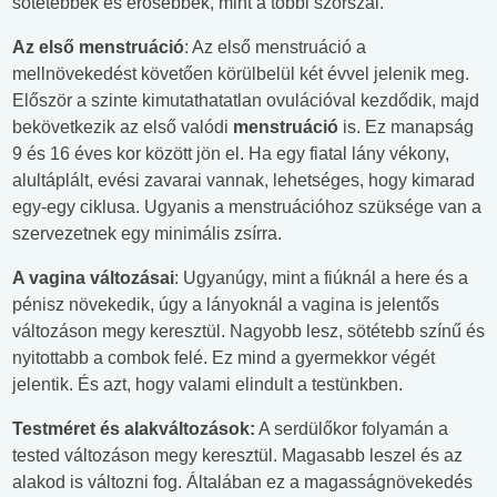
sötétebbek és erősebbek, mint a többi szőrszál.
Az első menstruáció
: Az első menstruáció a
mellnövekedést követően körülbelül két évvel jelenik meg.
Először a szinte kimutathatatlan ovulációval kezdődik, majd
bekövetkezik az első valódi
menstruáció
is. Ez manapság
9 és 16 éves kor között jön el. Ha egy fiatal lány vékony,
alultáplált, evési zavarai vannak, lehetséges, hogy kimarad
egy-egy ciklusa. Ugyanis a menstruációhoz szüksége van a
szervezetnek egy minimális zsírra.
A vagina változásai
: Ugyanúgy, mint a fiúknál a here és a
pénisz növekedik, úgy a lányoknál a vagina is jelentős
változáson megy keresztül. Nagyobb lesz, sötétebb színű és
nyitottabb a combok felé. Ez mind a gyermekkor végét
jelentik. És azt, hogy valami elindult a testünkben.
Testméret és alakváltozások:
A serdülőkor folyamán a
tested változáson megy keresztül. Magasabb leszel és az
alakod is változni fog. Általában ez a magasságnövekedés