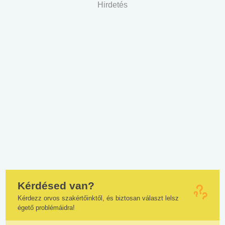
Hirdetés
Kérdésed van?
Kérdezz orvos szakértőinktől, és biztosan választ lelsz
égető problémáidra!