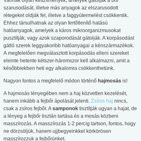
Vannak olyan készítmények, amelyek gátolják a bőr
szarusodását, illetve más anyagok az elszarusodott
rétegeket oldják fel, illetve a faggyútermelést csökkentik.
Ehhez társulhatnak az olyan fertőtlenítő hatású
hatóanyagok, amelyek a káros mikroorganizmusokat
pusztítják, vagy azok szaporodását gátolják. A korpásodást
gátló szerek leggyakoribb hatóanyagai a kénszármazékok.
A megfelelően megválasztott korpásodás elleni szereket
eleinte hetente kétszer-háromszor kell alkalmazni, amit a
későbbiekben heti egy alkalomra csökkenthetünk.
Nagyon fontos a megfelelő módon történő
hajmosás
is!
A hajmosás lényegében nem a haj közvetlen kezelését,
hanem inkább a fejbőr ápolását jelenti.
Zsíros haj
nincs,
csak a zsíros fejbőr. A
samponok
tisztítják ugyan a hajat, de
a lényeg a fejbőr tisztán tartása és a mosás közbeni
masszírozás. A masszírozás 1-2 percig tartson, fontos, hogy
ne dörzsöljük, hanem ujjbegyeinkkel körkörösen
masszírozzuk a fejbőrünket.