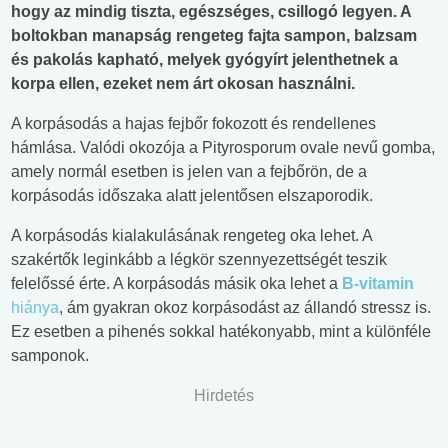
hogy az mindig tiszta, egészséges, csillogó legyen. A
boltokban manapság rengeteg fajta sampon, balzsam
és pakolás kapható, melyek gyógyírt jelenthetnek a
korpa ellen, ezeket nem árt okosan használni.
A korpásodás a hajas fejbőr fokozott és rendellenes
hámlása. Valódi okozója a Pityrosporum ovale nevű gomba,
amely normál esetben is jelen van a fejbőrön, de a
korpásodás időszaka alatt jelentősen elszaporodik.
A korpásodás kialakulásának rengeteg oka lehet. A
szakértők leginkább a légkör szennyezettségét teszik
felelőssé érte. A korpásodás másik oka lehet a
B-vitamin
hiánya
, ám gyakran okoz korpásodást az állandó stressz is.
Ez esetben a pihenés sokkal hatékonyabb, mint a különféle
samponok.
Hirdetés