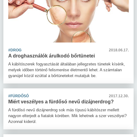
#DROG
2018.06.17.
A droghasználók árulkodó bőrtünetei
A kábítószerek fogyasztását általában jellegzetes tünetek kísérik,
melyek időben történő felismerése életmentő lehet. A számtalan
gyanújel közül ezúttal a bőrtüneteket mutatjuk be.
#FÜRDŐSÓ
2017.12.30.
Miért veszélyes a fürdősó nevű dizájnerdrog?
A fürdősó nevű dizájnerdrog sok más típusú kábítószer mellett
nagyon elterjedt a fiatalok körében. Mik lehetnek a szer veszélyei?
Azonnal kiderül.