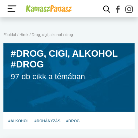
Főoldal
/
Hírek
/
Drog, cigi, alkohol
/
drog
#DROG, CIGI, ALKOHOL
#DROG
97 db cikk a témában
#ALKOHOL
#DOHÁNYZÁS
#DROG