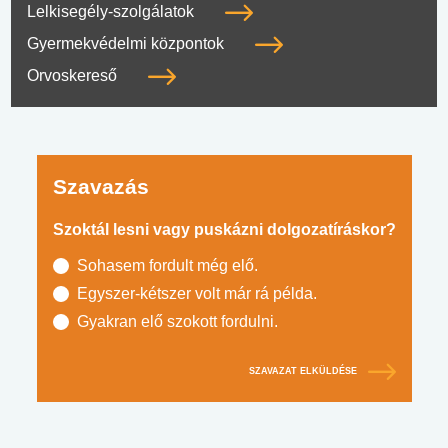
Lelkisegély-szolgálatok
Gyermekvédelmi központok
Orvoskereső
Szavazás
Szoktál lesni vagy puskázni dolgozatíráskor?
Sohasem fordult még elő.
Egyszer-kétszer volt már rá példa.
Gyakran elő szokott fordulni.
SZAVAZAT ELKÜLDÉSE