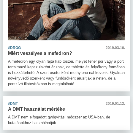
#DROG
2019.03.10.
Miért veszélyes a mefedron?
A mefedron egy olyan fajta kábítószer, melyet fehér por vagy a port
tartalmazó kapszulaként árulnak, de tabletta és folyékony formában
is hozzáférhető. A szert esetenként methylone-nal keverik. Gyakran
növényvédő szerként vagy fürdősóként árusítják a neten, de a
porszívó illatosítókban is megtalálható.
#DMT
2019.01.12.
A DMT használat mértéke
A DMT nem elfogadott gyógyítási módszer az USA-ban, de
kutatásokhoz használhatják.