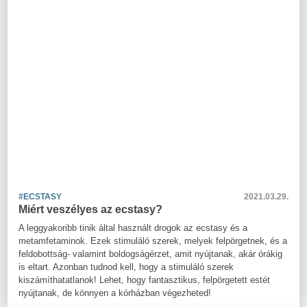
#ECSTASY
2021.03.29.
Miért veszélyes az ecstasy?
A leggyakoribb tinik által használt drogok az ecstasy és a
metamfetaminok. Ezek stimuláló szerek, melyek felpörgetnek, és a
feldobottság- valamint boldogságérzet, amit nyújtanak, akár órákig
is eltart. Azonban tudnod kell, hogy a stimuláló szerek
kiszámíthatatlanok! Lehet, hogy fantasztikus, felpörgetett estét
nyújtanak, de könnyen a kórházban végezheted!