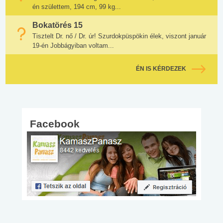
én születtem, 194 cm, 99 kg...
Bokatörés 15
Tisztelt Dr. nő / Dr. úr! Szurdokpüspökin élek, viszont január
19-én Jobbágyiban voltam...
ÉN IS KÉRDEZEK
Facebook