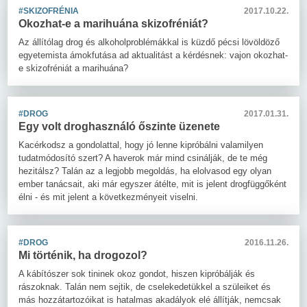
#SKIZOFRÉNIA
2017.10.22.
Okozhat-e a marihuána skizofréniát?
Az állítólag drog és alkoholproblémákkal is küzdő pécsi lövöldöző
egyetemista ámokfutása ad aktualitást a kérdésnek: vajon okozhat-
e skizofréniát a marihuána?
#DROG
2017.01.31.
Egy volt droghasználó őszinte üzenete
Kacérkodsz a gondolattal, hogy jó lenne kipróbálni valamilyen
tudatmódosító szert? A haverok már mind csinálják, de te még
hezitálsz? Talán az a legjobb megoldás, ha elolvasod egy olyan
ember tanácsait, aki már egyszer átélte, mit is jelent drogfüggőként
élni - és mit jelent a következményeit viselni.
#DROG
2016.11.26.
Mi történik, ha drogozol?
A kábítószer sok tininek okoz gondot, hiszen kipróbálják és
rászoknak. Talán nem sejtik, de cselekedetükkel a szüleiket és
más hozzátartozóikat is hatalmas akadályok elé állítják, nemcsak