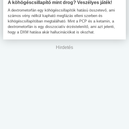
A köhögéscsillapító mint drog? Veszélyes játék!
A dextrometorfán egy köhögéscsillapítók hatású összetevő, ami
számos vény nélkül kapható megfázás elleni szerben és
köhögéscsillapítóban megtalálható. Mint a PCP és a ketamin, a
dextrometorfán is egy disszociatív érzéstelenítő, ami azt jelenti,
hogy a DXM hatása akár hallucinációkat is okozhat.
Hirdetés