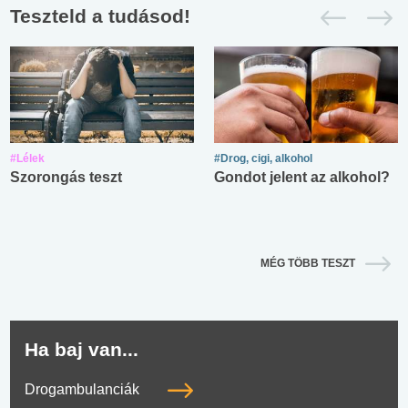
Teszteld a tudásod!
#Lélek
#Drog, cigi, alkohol
Szorongás teszt
Gondot jelent az alkohol?
MÉG TÖBB TESZT
Ha baj van...
Drogambulanciák