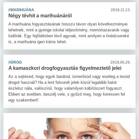
#MARIHUÁNA
2018.11.13.
Négy tévhit a marihuánáról
A marihuána fogyasztásának hosszú távon olyan következményei
lehetnek, mint a gyenge iskolai teljesítmény, memóriazavarok vagy
tüdőrák. Egy fejlődésben lévő agynak, mint amilyen a tinédzsereké
is, a marihuána igen káros lehet.
#DROG
2018.06.29.
A kamaszkori drogfogyasztás figyelmeztető jelei
Az a sejtésed, hogy egyik barátod, ismerősöd vagy esetleg a tesód
drogot használ? Ha a lent felsorolt jelek közül legalább hatot
észlelsz nála, valószínű, hogy valamilyen kábítószert fogyaszt.
Ebben az esetben, beszélj vele, s győzd meg, hogy keressen fel
egy szakembert!