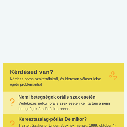
Kérdésed van?
Kérdezz orvos szakértőinktől, és biztosan választ lelsz
égető problémáidra!
Nemi betegségek orális szex esetén
Védekezés nélküli orális szex esetén kell tartani a nemi
betegségek átadásától s annak...
Keresztszalag-pótlás De mikor?
Tisztelt Szakértő! Engem Alexnek hívnak, 1999. október 4-