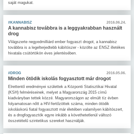
saját magukat.
#KANNABISZ
2016.06.24.
A kannabisz továbbra is a leggyakrabban használt
drog
Világszerte negyedmilliárd ember fogyaszt drogot, a kannabisz
továbbra is a legelterjedtebb kábítószer - közölte az ENSZ illetékes
hivatala csütörtökön éves jelentésében.
#DROG
2016.05.06.
Minden ötödik iskolás fogyasztott már drogot
Elrettentő eredményei születtek a Központi Statisztikai Hivatal
(KSH) felméréseinek, melyet a Magyarország 2015 című
kiadványban tettek közzé. Magyarországon az elmúlt tíz évben
folyamatosan nőtt a HIV-fertőzöttek száma, minden ötödik
iskoláskorú fiatal fogyasztott már életében valamilyen kábítószert,
és a drogfogyasztók egyre inkább a követhetetlenül változó
összetételű szintetikus szereket használják.