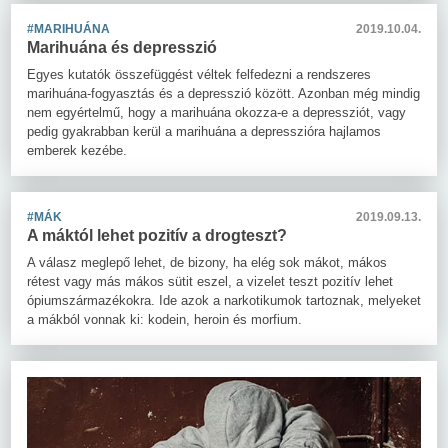
#MARIHUÁNA
2019.10.04.
Marihuána és depresszió
Egyes kutatók összefüggést véltek felfedezni a rendszeres
marihuána-fogyasztás és a depresszió között. Azonban még mindig
nem egyértelmű, hogy a marihuána okozza-e a depressziót, vagy
pedig gyakrabban kerül a marihuána a depresszióra hajlamos
emberek kezébe.
#MÁK
2019.09.13.
A máktól lehet pozitív a drogteszt?
A válasz meglepő lehet, de bizony, ha elég sok mákot, mákos
rétest vagy más mákos sütit eszel, a vizelet teszt pozitív lehet
ópiumszármazékokra. Ide azok a narkotikumok tartoznak, melyeket
a mákból vonnak ki: kodein, heroin és morfium.