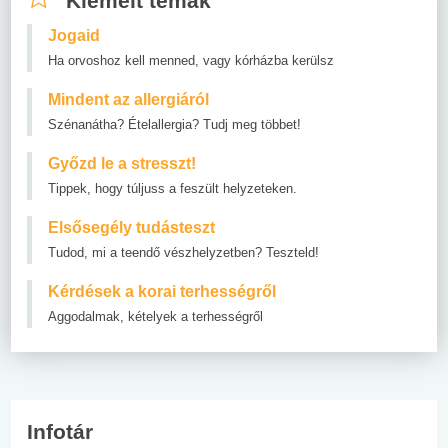
Kiemelt témák
Jogaid
Ha orvoshoz kell menned, vagy kórházba kerülsz
Mindent az allergiáról
Szénanátha? Ételallergia? Tudj meg többet!
Győzd le a stresszt!
Tippek, hogy túljuss a feszült helyzeteken.
Elsősegély tudásteszt
Tudod, mi a teendő vészhelyzetben? Teszteld!
Kérdések a korai terhességről
Aggodalmak, kételyek a terhességről
Infotár