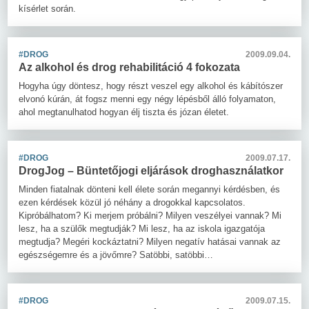
kísérlet során.
#DROG
2009.09.04.
Az alkohol és drog rehabilitáció 4 fokozata
Hogyha úgy döntesz, hogy részt veszel egy alkohol és kábítószer
elvonó kúrán, át fogsz menni egy négy lépésből álló folyamaton,
ahol megtanulhatod hogyan élj tiszta és józan életet.
#DROG
2009.07.17.
DrogJog – Büntetőjogi eljárások droghasználatkor
Minden fiatalnak dönteni kell élete során megannyi kérdésben, és
ezen kérdések közül jó néhány a drogokkal kapcsolatos.
Kipróbálhatom? Ki merjem próbálni? Milyen veszélyei vannak? Mi
lesz, ha a szülők megtudják? Mi lesz, ha az iskola igazgatója
megtudja? Megéri kockáztatni? Milyen negatív hatásai vannak az
egészségemre és a jövőmre? Satöbbi, satöbbi…
#DROG
2009.07.15.