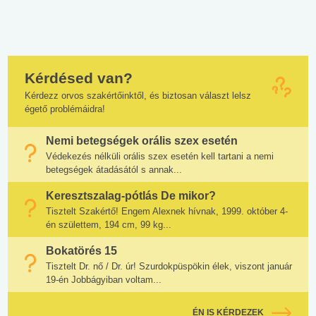
Kérdésed van?
Kérdezz orvos szakértőinktől, és biztosan választ lelsz
égető problémáidra!
Nemi betegségek orális szex esetén
Védekezés nélküli orális szex esetén kell tartani a nemi
betegségek átadásától s annak...
Keresztszalag-pótlás De mikor?
Tisztelt Szakértő! Engem Alexnek hívnak, 1999. október 4-
én születtem, 194 cm, 99 kg...
Bokatörés 15
Tisztelt Dr. nő / Dr. úr! Szurdokpüspökin élek, viszont január
19-én Jobbágyiban voltam...
ÉN IS KÉRDEZEK