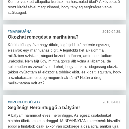
Kontrollvesztett állapotba kerülsz, ha használod őket? A következő
teszt kitöltésével megtudhatod, hogy tényleg segítségre van-e
szükséged.
#MARIHUÁNA
2010.04.25.
Okozhat remegést a marihuána?
Körülbelül egy éve nagy ritkán, legfeljebb kéthetente egyszer,
elszívok egy marihuánás cigit. A legutóbbi két alkalommal,
miközben szívtam, rángani kezdett a lábam, amin nem tudtam
uralkodni. Nem fájt úgy, mintha görcs állt volna a lábamba, de
kellemetlen és zavaró volt. Lehet, hogy csak az idegesség okozta
(akkor gyújtottam rá először a többiek előtt, és kicsit izgultam, hogy
a szobatársaim esetleg megorrolnak rám)? Netán a drog
mellékhatása volt ez?
#DROGFÜGGŐSÉG
2010.04.02.
Segítség! Heroinfüggő a bátyám!
A bátyám harmincöt éves, heroinfüggő. Az egész családunkat
hintába ültette ezzel a droggal. MINDANNYIAN szeretnénk kiszállni
ebből a hintából: csak akkor van szüksége a családra, amikor újra