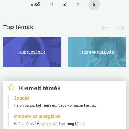
Első
<
3
4
5
Top témák
#BETEGSÉGEK
#TESTI PROBLÉMÁK
Kiemelt témák
Jogaid
Ha orvoshoz kell menned, vagy kórházba kerülsz
Mindent az allergiáról
Szénanátha? Ételallergia? Tudj meg többet!