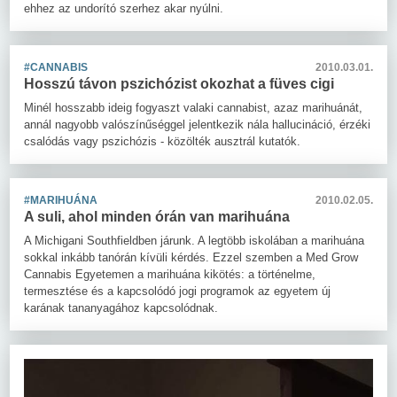
ehhez az undorító szerhez akar nyúlni.
#CANNABIS
2010.03.01.
Hosszú távon pszichózist okozhat a füves cigi
Minél hosszabb ideig fogyaszt valaki cannabist, azaz marihuánát,
annál nagyobb valószínűséggel jelentkezik nála hallucináció, érzéki
csalódás vagy pszichózis - közölték ausztrál kutatók.
#MARIHUÁNA
2010.02.05.
A suli, ahol minden órán van marihuána
A Michigani Southfieldben járunk. A legtöbb iskolában a marihuána
sokkal inkább tanórán kívüli kérdés. Ezzel szemben a Med Grow
Cannabis Egyetemen a marihuána kikötés: a történelme,
termesztése és a kapcsolódó jogi programok az egyetem új
karának tananyagához kapcsolódnak.