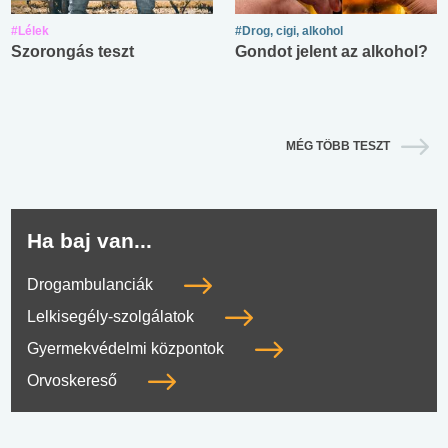
#Lélek
#Drog, cigi, alkohol
Szorongás teszt
Gondot jelent az alkohol?
MÉG TÖBB TESZT
Ha baj van...
Drogambulanciák
Lelkisegély-szolgálatok
Gyermekvédelmi központok
Orvoskereső