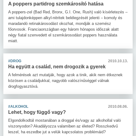
A poppers partidrog szemkárosító hatása
A poppers-zel (Bad Red, Bronx, G.I. One, Rush) való kísérletezés –
ami tulajdonképpen alkyl-nitritek belélegzését jelenti – komoly és
maradandó retinakárosodást okozhat, mondják a szemész
főorvosok. Franciaországban egy három hónapos időszak alatt
négy fiatal szenvedett el szemkárosodást poppers használata
miatt.
#DROG
2010.10.13.
Ha együtt a család, nem drogozik a gyerek
A felmérések azt mutatják, hogy azok a tinik, akik nem étkeznek
közösen a családjukkal, nagyobb valószínűséggel válnak
drogfogyasztóvá.
#ALKOHOL
2010.08.06.
Lehet, hogy függő vagy?
Elgondolkodtál mostanában a droggal és/vagy az alkohollal való
viszonyodon? Akadályozza valamiben az életed? Rosszkedvű
leszel, ha eszedbe jut a velük kapcsolatos problémáid?