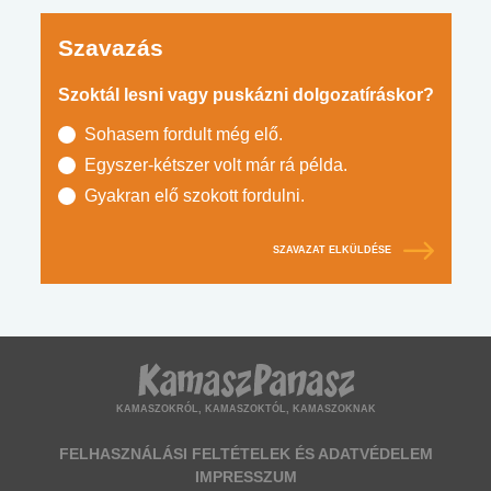
Szavazás
Szoktál lesni vagy puskázni dolgozatíráskor?
Sohasem fordult még elő.
Egyszer-kétszer volt már rá példa.
Gyakran elő szokott fordulni.
SZAVAZAT ELKÜLDÉSE
KAMASZOKRÓL, KAMASZOKTÓL, KAMASZOKNAK
FELHASZNÁLÁSI FELTÉTELEK ÉS ADATVÉDELEM
IMPRESSZUM