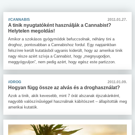
#CANNABIS
2011.01.27.
A tinik nyugtatóként használják a Cannabist?
Helytelen megoldás!
Amikor a szokásos gyógymódok befuccsolnak, néhány tini a
droghoz, pontosabban a Cannabishoz fordul. Egy napjainkban
felszínre került kutatásból ugyanis kiderült, hogy az amerikai tinik
nagy része azért szívja a Cannabist, hogy „megnyugodjon,
meggyógyuljon”, nem pedig azért, hogy egész este partizzon.
#DROG
2011.01.09.
Hogyan függ össze az alvás és a droghasználat?
Azok a tinik, akik kevesebb, mint 7 órát alszanak éjszakánként,
nagyobb valószínűséggel használnak kábítószert – állapították meg
amerikai kutatók.