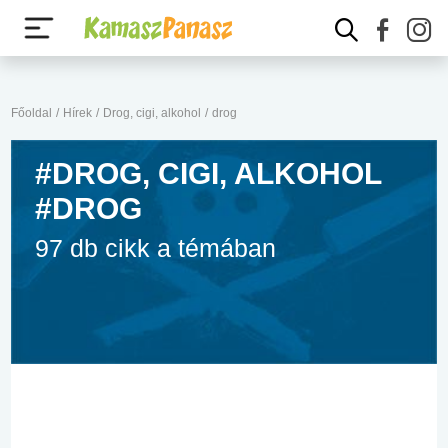
Főoldal
/
Hírek
/
Drog, cigi, alkohol
/
drog
#DROG, CIGI, ALKOHOL
#DROG
97 db cikk a témában