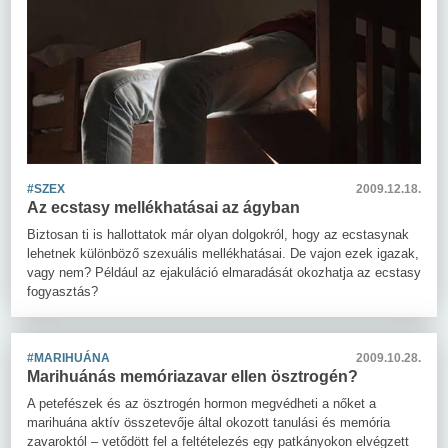
#SZEX
2009.12.18.
Az ecstasy mellékhatásai az ágyban
Biztosan ti is hallottatok már olyan dolgokról, hogy az ecstasynak
lehetnek különböző szexuális mellékhatásai. De vajon ezek igazak,
vagy nem? Például az ejakuláció elmaradását okozhatja az ecstasy
fogyasztás?
#MARIHUÁNA
2009.10.28.
Marihuánás memóriazavar ellen ösztrogén?
A petefészek és az ösztrogén hormon megvédheti a nőket a
marihuána aktív összetevője által okozott tanulási és memória
zavaroktól – vetődött fel a feltételezés egy patkányokon elvégzett