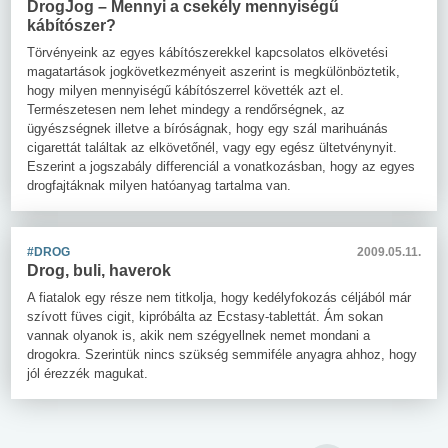
DrogJog – Mennyi a csekély mennyiségű
kábítószer?
Törvényeink az egyes kábítószerekkel kapcsolatos elkövetési
magatartások jogkövetkezményeit aszerint is megkülönböztetik,
hogy milyen mennyiségű kábítószerrel követték azt el.
Természetesen nem lehet mindegy a rendőrségnek, az
ügyészségnek illetve a bíróságnak, hogy egy szál marihuánás
cigarettát találtak az elkövetőnél, vagy egy egész ültetvénynyit.
Eszerint a jogszabály differenciál a vonatkozásban, hogy az egyes
drogfajtáknak milyen hatóanyag tartalma van.
#DROG
2009.05.11.
Drog, buli, haverok
A fiatalok egy része nem titkolja, hogy kedélyfokozás céljából már
szívott füves cigit, kipróbálta az Ecstasy-tablettát. Ám sokan
vannak olyanok is, akik nem szégyellnek nemet mondani a
drogokra. Szerintük nincs szükség semmiféle anyagra ahhoz, hogy
jól érezzék magukat.