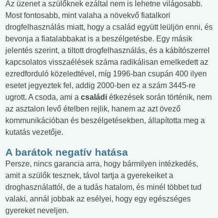
Az üzenet a szülőknek ezáltal nem is lehetne világosabb.
Most fontosabb, mint valaha a növekvő fiatalkori
drogfelhasználás miatt, hogy a család együtt leüljön enni, és
bevonja a fiatalabbakat is a beszélgetésbe. Egy másik
jelentés szerint, a tiltott drogfelhasználás, és a kábítószerrel
kapcsolatos visszaélések száma radikálisan emelkedett az
ezredforduló közeledtével, míg 1996-ban csupán 400 ilyen
esetet jegyeztek fel, addig 2000-ben ez a szám 3445-re
ugrott. A csoda, ami a
családi
étkezések során történik, nem
az asztalon levő ételben rejlik, hanem az azt övező
kommunikációban és beszélgetésekben, állapította meg a
kutatás vezetője.
A barátok negatív hatása
Persze, nincs garancia arra, hogy bármilyen intézkedés,
amit a szülők tesznek, távol tartja a gyerekeiket a
droghasználattól, de a tudás hatalom, és minél többet tud
valaki, annál jobbak az esélyei, hogy egy egészséges
gyereket neveljen.