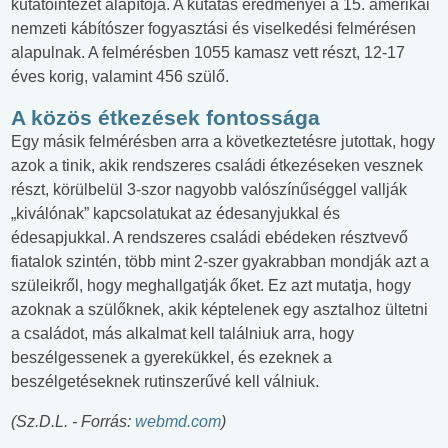
kutatóintézet alapítója. A kutatás eredményei a 15. amerikai
nemzeti kábítószer fogyasztási és viselkedési felmérésen
alapulnak. A felmérésben 1055 kamasz vett részt, 12-17
éves korig, valamint 456 szülő.
A közös étkezések fontossága
Egy másik felmérésben arra a következtetésre jutottak, hogy
azok a tinik, akik rendszeres családi étkezéseken vesznek
részt, körülbelül 3-szor nagyobb valószínűséggel vallják
„kiválónak” kapcsolatukat az édesanyjukkal és
édesapjukkal. A rendszeres családi ebédeken résztvevő
fiatalok szintén, több mint 2-szer gyakrabban mondják azt a
szüleikről, hogy meghallgatják őket. Ez azt mutatja, hogy
azoknak a szülőknek, akik képtelenek egy asztalhoz ültetni
a családot, más alkalmat kell találniuk arra, hogy
beszélgessenek a gyerekükkel, és ezeknek a
beszélgetéseknek rutinszerűvé kell válniuk.
(Sz.D.L. - Forrás:
webmd.com
)