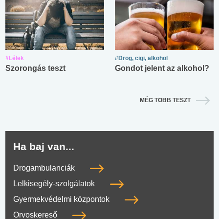
#Lélek
#Drog, cigi, alkohol
Szorongás teszt
Gondot jelent az alkohol?
MÉG TÖBB TESZT
Ha baj van...
Drogambulanciák
Lelkisegély-szolgálatok
Gyermekvédelmi központok
Orvoskereső