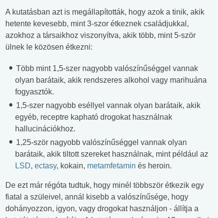
A kutatásban azt is megállapították, hogy azok a tinik, akik
hetente kevesebb, mint 3-szor étkeznek családjukkal,
azokhoz a társaikhoz viszonyítva, akik több, mint 5-ször
ülnek le közösen étkezni:
Több mint 1,5-szer nagyobb valószínűséggel vannak
olyan barátaik, akik rendszeres alkohol vagy marihuána
fogyasztók.
1,5-szer nagyobb eséllyel vannak olyan barátaik, akik
egyéb, receptre kapható drogokat használnak
hallucinációkhoz.
1,25-ször nagyobb valószínűséggel vannak olyan
barátaik, akik tiltott szereket használnak, mint például az
LSD
,
ectasy
, kokain,
metamfetamin
és heroin.
De ezt már régóta tudtuk, hogy minél többször étkezik egy
fiatal a szüleivel, annál kisebb a valószínűsége, hogy
dohányozzon, igyon, vagy drogokat használjon - állítja a