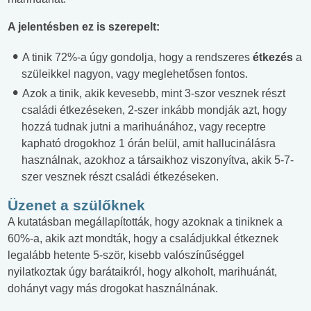
A jelentésben ez is szerepelt:
A tinik 72%-a úgy gondolja, hogy a rendszeres
étkezés
a
szüleikkel nagyon, vagy meglehetősen fontos.
Azok a tinik, akik kevesebb, mint 3-szor vesznek részt
családi étkezéseken, 2-szer inkább mondják azt, hogy
hozzá tudnak jutni a marihuánához, vagy receptre
kapható drogokhoz 1 órán belül, amit hallucinálásra
használnak, azokhoz a társaikhoz viszonyítva, akik 5-7-
szer vesznek részt családi étkezéseken.
Üzenet a szülőknek
A kutatásban megállapították, hogy azoknak a tiniknek a
60%-a, akik azt mondták, hogy a családjukkal étkeznek
legalább hetente 5-ször, kisebb valószínűséggel
nyilatkoztak úgy barátaikról, hogy alkoholt, marihuánát,
dohányt vagy más drogokat használnának.