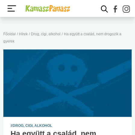
Főoldal
/
Hírek
/
Drog, cigi, alkohol
/
Ha együtt a család, nem drogozik a
gyerek
#DROG, CIGI, ALKOHOL
Ha együtt a család, nem