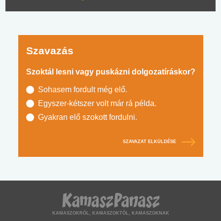
Szavazás
Szoktál lesni vagy puskázni dolgozatíráskor?
Sohasem fordult még elő.
Egyszer-kétszer volt már rá példa.
Gyakran elő szokott fordulni.
SZAVAZAT ELKÜLDÉSE
KAMASZOKRÓL, KAMASZOKTÓL, KAMASZOKNAK