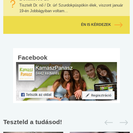
Tisztelt Dr. nő / Dr. úr! Szurdokpüspökin élek, viszont január
19-én Jobbágyiban voltam...
ÉN IS KÉRDEZEK
Facebook
Teszteld a tudásod!