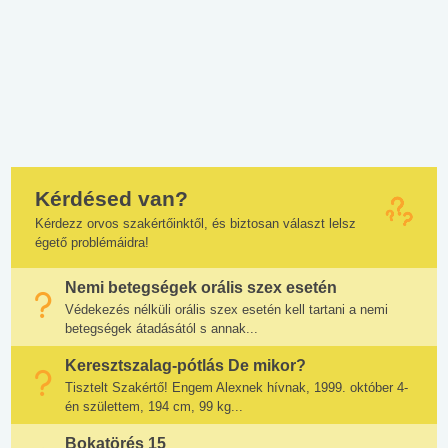
Kérdésed van?
Kérdezz orvos szakértőinktől, és biztosan választ lelsz
égető problémáidra!
Nemi betegségek orális szex esetén
Védekezés nélküli orális szex esetén kell tartani a nemi
betegségek átadásától s annak...
Keresztszalag-pótlás De mikor?
Tisztelt Szakértő! Engem Alexnek hívnak, 1999. október 4-
én születtem, 194 cm, 99 kg...
Bokatörés 15