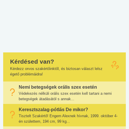
Kérdésed van?
Kérdezz orvos szakértőinktől, és biztosan választ lelsz
égető problémáidra!
Nemi betegségek orális szex esetén
Védekezés nélküli orális szex esetén kell tartani a nemi
betegségek átadásától s annak...
Keresztszalag-pótlás De mikor?
Tisztelt Szakértő! Engem Alexnek hívnak, 1999. október 4-
én születtem, 194 cm, 99 kg...