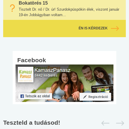
Bokatörés 15
Tisztelt Dr. nő / Dr. úr! Szurdokpüspökin élek, viszont január
19-én Jobbágyiban voltam...
ÉN IS KÉRDEZEK
Facebook
Teszteld a tudásod!