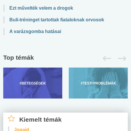
Ezt művelték velem a drogok
Buli-tréninget tartottak fiataloknak orvosok
A varázsgomba hatásai
Top témák
#BETEGSÉGEK
#TESTI PROBLÉMÁK
Kiemelt témák
Jogaid