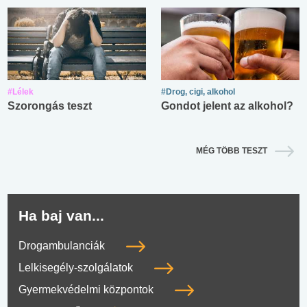
#Lélek
#Drog, cigi, alkohol
Szorongás teszt
Gondot jelent az alkohol?
MÉG TÖBB TESZT
Ha baj van...
Drogambulanciák
Lelkisegély-szolgálatok
Gyermekvédelmi központok