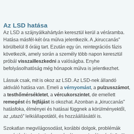
Az LSD hatása
Az LSD a szájnyálkahártyán keresztül kerül a véráramba.
Hatása másfél-két óra múlva jelentkezik. A „kiruccanás”
körülbelül 8 óráig tart. Ezután egy ún. reintegrációs fázis
következik, amely során a személy több napon keresztül
próbál
visszailleszkedni
a valóságba. Enyhe
befolyásolhatóság még hónapok múlva is jelentkezhet.
Lássuk csak, mit is okoz az LSD. Az LSD-nek állandó
aktiváló hatása van. Emeli a
vérnyomást
, a
pulzusszámot
,
a
testhőmérsékletet
, a
vércukorszintet
, de emellett
remegést
és
fejfájást
is okozhat. Azonban a „kiruccanás”
hatásfoka, élményei és hatásai függnek a körülményektől,
az „utazó” lelkiállapotától, és hozzáállásától is.
Szokatlan megvilágosodást, korábbi dolgok, problémák