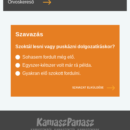
Orvoskereső
Szavazás
Szoktál lesni vagy puskázni dolgozatíráskor?
Sohasem fordult még elő.
Egyszer-kétszer volt már rá példa.
Gyakran elő szokott fordulni.
SZAVAZAT ELKÜLDÉSE
KAMASZOKRÓL, KAMASZOKTÓL, KAMASZOKNAK