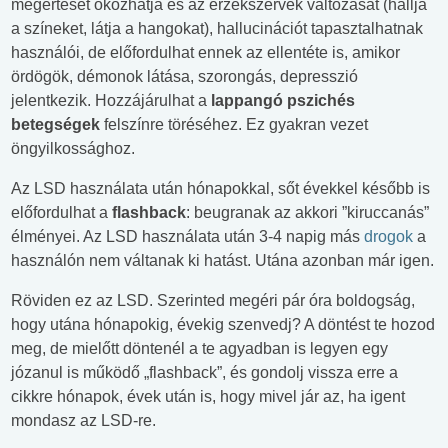
megértését okozhatja és az érzékszervek változását (hallja
a színeket, látja a hangokat), hallucinációt tapasztalhatnak
használói, de előfordulhat ennek az ellentéte is, amikor
ördögök, démonok látása, szorongás, depresszió
jelentkezik. Hozzájárulhat a
lappangó pszichés
betegségek
felszínre töréséhez. Ez gyakran vezet
öngyilkossághoz.
Az LSD használata után hónapokkal, sőt évekkel később is
előfordulhat a
flashback
: beugranak az akkori ”kiruccanás”
élményei. Az LSD használata után 3-4 napig más
drogok
a
használón nem váltanak ki hatást. Utána azonban már igen.
Röviden ez az LSD. Szerinted megéri pár óra boldogság,
hogy utána hónapokig, évekig szenvedj? A döntést te hozod
meg, de mielőtt döntenél a te agyadban is legyen egy
józanul is működő „flashback”, és gondolj vissza erre a
cikkre hónapok, évek után is, hogy mivel jár az, ha igent
mondasz az LSD-re.