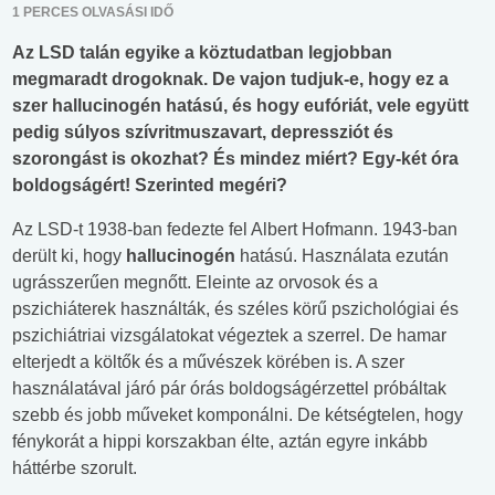
1 PERCES OLVASÁSI IDŐ
Az LSD talán egyike a köztudatban legjobban
megmaradt drogoknak. De vajon tudjuk-e, hogy ez a
szer hallucinogén hatású, és hogy eufóriát, vele együtt
pedig súlyos szívritmuszavart, depressziót és
szorongást is okozhat? És mindez miért? Egy-két óra
boldogságért! Szerinted megéri?
Az LSD-t 1938-ban fedezte fel Albert Hofmann. 1943-ban
derült ki, hogy
hallucinogén
hatású. Használata ezután
ugrásszerűen megnőtt. Eleinte az orvosok és a
pszichiáterek használták, és széles körű pszichológiai és
pszichiátriai vizsgálatokat végeztek a szerrel. De hamar
elterjedt a költők és a művészek körében is. A szer
használatával járó pár órás boldogságérzettel próbáltak
szebb és jobb műveket komponálni. De kétségtelen, hogy
fénykorát a hippi korszakban élte, aztán egyre inkább
háttérbe szorult.