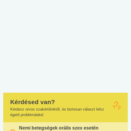
Kérdésed van?
Kérdezz orvos szakértőinktől, és biztosan választ lelsz
égető problémáidra!
Nemi betegségek orális szex esetén