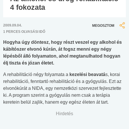
4 fokozata
2009.09.04.
MEGOSZTOM
1 PERCES OLVASÁSI IDŐ
Hogyha úgy döntesz, hogy részt veszel egy alkohol és
kábítószer elvonó kúrán, át fogsz menni egy négy
lépésből álló folyamaton, ahol megtanulhatod hogyan
élj tiszta és józan életet.
A rehabilitáció négy folyamata a
kezelési beavatá
s, korai
rehabilitáció, fenntartó rehabilitáció és a gyógyulás. Ezt az
elvonókúrát a NIDA, egy nemzetközi szervezet fejlesztette
ki. A program szerint a gyógyulás nem csak a terápia
keretein belül zajlik, hanem egy egész életen át tart.
Hirdetés