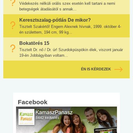
Védekezés nélküli orális szex esetén kell tartani a nemi
betegségek átadásától s annak...
Keresztszalag-pótlás De mikor?
Tisztelt Szakértő! Engem Alexnek hívnak, 1999. október 4-
én születtem, 194 cm, 99 kg...
Bokatörés 15
Tisztelt Dr. nő / Dr. úr! Szurdokpüspökin élek, viszont január
19-én Jobbágyiban voltam...
ÉN IS KÉRDEZEK
Facebook