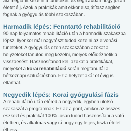
aki megtanít kezelni a tüneteket, és segít abban hogy józan
életet élj. Azok a praktikák amit ekkor elsajátítasz segíteni
fognak a gyógyulás többi szakaszában.
Harmadik lépés: Fenntartó rehabilitáció
90 nap folyamatos rehabilitáció után a harmadik szakaszba
lépsz. Ilyenkor már nagyrészt tudod kezelni az elvonási
tüneteket. A gyógyulás ezen szakaszában azokat a
helyzeteket tanulod meg kezelni, melyek előidézhetik a
visszaesést. Hasznosítanod kell azokat a praktikákat,
melyeket a
korai rehabilitáció
során megtanultál a
hétköznapi szituációkban. Ez a helyzet akár öt évig is
eltarthat.
Negyedik lépés: Korai gyógyulási fázis
A rehabilitáció után eléred a negyedik, egyben utolsó
szakaszát a programnak. Ez az a pont, amikor az összes
eszközt és praktikát 100% -osan tudod hasznosítani a való
életben, és alkalmas vagy rá hogy egy teljes, tiszta életet
élhess.