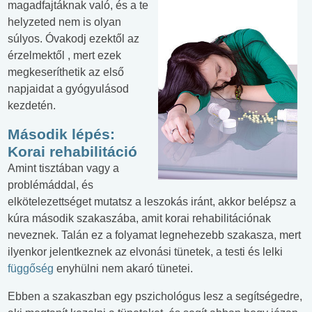
magadfajtáknak való, és a te
helyzeted nem is olyan
súlyos. Óvakodj ezektől az
érzelmektől , mert ezek
megkeseríthetik az első
napjaidat a gyógyulásod
kezdetén.
Második lépés:
Korai rehabilitáció
Amint tisztában vagy a
problémáddal, és
elkötelezettséget mutatsz a leszokás iránt, akkor belépsz a
kúra második szakaszába, amit korai rehabilitációnak
neveznek. Talán ez a folyamat legnehezebb szakasza, mert
ilyenkor jelentkeznek az elvonási tünetek, a testi és lelki
függőség
enyhülni nem akaró tünetei.
Ebben a szakaszban egy pszichológus lesz a segítségedre,