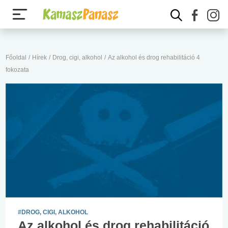
Főoldal
/
Hírek
/
Drog, cigi, alkohol
/
Az alkohol és drog rehabilitáció 4
fokozata
#DROG, CIGI, ALKOHOL
Az alkohol és drog rehabilitáció