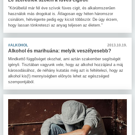
"Körülbelül már fél éve szívok füves cigit, és alkalomszerűen
használok más drogokat is. Átlagosan egy héten háromszor
csinálom, hétvégente pedig egy kicsit többször. De úgy érzem,
hogy lassan tönkreteszi az anyag teljesen az életem."
#ALKOHOL
2013.10.19.
Alkohol és marihuána: melyik veszélyesebb?
Mindkettő függőséget okozhat, ami aztán szakember segítségét
igényli. Tisztában vagyunk vele, hogy az alkohol hozzájárul a máj
károsodásához, de néhány kutatás még azt is feltételezi, hogy az
alkohol kis(!) mennyiségben előnyös lehet az egészséged
szempontjából.