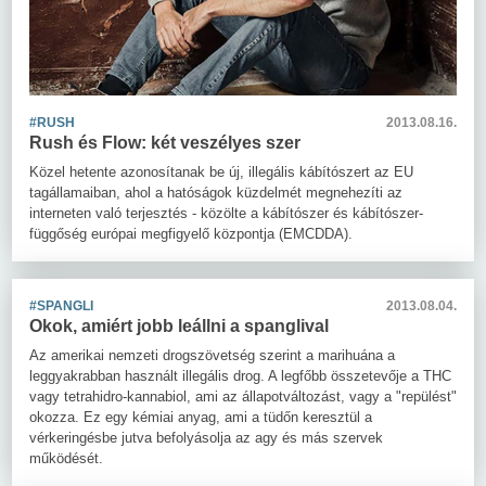
#RUSH
2013.08.16.
Rush és Flow: két veszélyes szer
Közel hetente azonosítanak be új, illegális kábítószert az EU
tagállamaiban, ahol a hatóságok küzdelmét megnehezíti az
interneten való terjesztés - közölte a kábítószer és kábítószer-
függőség európai megfigyelő központja (EMCDDA).
#SPANGLI
2013.08.04.
Okok, amiért jobb leállni a spanglival
Az amerikai nemzeti drogszövetség szerint a marihuána a
leggyakrabban használt illegális drog. A legfőbb összetevője a THC
vagy tetrahidro-kannabiol, ami az állapotváltozást, vagy a "repülést"
okozza. Ez egy kémiai anyag, ami a tüdőn keresztül a
vérkeringésbe jutva befolyásolja az agy és más szervek
működését.