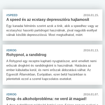
#SPEED
2016.01.15.
A speed és az ecstasy depresszióra hajlamosít
Egy kanadai felmérés szerint azok a tinik, akik a speedhez vagy az
ecstasyhoz hasonló partidrogot használnak, jóval nagyobb eséllyel
válnak később depresszióssá. Most megtudhatod, miért.
#DROG
2016.01.13.
Rohypnol, a randidrog
A Rohypnol egy receptre kapható nyugtatószer, amit emellett nemi
erőszak drogként és randidrogként is használnak. Hatására az
ember kábulatba kerül, és nemi erőszak áldozatává válhat. Az
Egyesült Államokban, Európában, ezen belül hazánkban is
jelentettek ezzel a szerrel kapcsolatos eseteket.
#DROG
2016.01.07.
Drog- és alkoholprobléma: ne verd át magad!