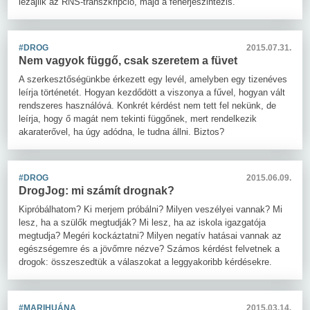
lezajlik az RNS-transzkripció, majd a fehérjeszintézis.
#DROG
2015.07.31.
Nem vagyok függő, csak szeretem a füvet
A szerkesztőségünkbe érkezett egy levél, amelyben egy tizenéves
leírja történetét. Hogyan kezdődött a viszonya a fűvel, hogyan vált
rendszeres használóvá. Konkrét kérdést nem tett fel nekünk, de
leírja, hogy ő magát nem tekinti függőnek, mert rendelkezik
akaraterővel, ha úgy adódna, le tudna állni. Biztos?
#DROG
2015.06.09.
DrogJog: mi számít drognak?
Kipróbálhatom? Ki merjem próbálni? Milyen veszélyei vannak? Mi
lesz, ha a szülők megtudják? Mi lesz, ha az iskola igazgatója
megtudja? Megéri kockáztatni? Milyen negatív hatásai vannak az
egészségemre és a jövőmre nézve? Számos kérdést felvetnek a
drogok: összeszedtük a válaszokat a leggyakoribb kérdésekre.
#MARIHUÁNA
2015.03.14.