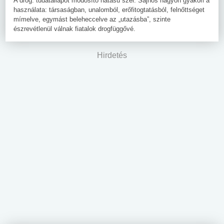
A drog: tudatállapot módosító hatású szer. Sajnos nagyon gyakori a
használata: társaságban, unalomból, erőfitogtatásból, felnőttséget
mímelve, egymást beleheccelve az „utazásba”, szinte
észrevétlenül válnak fiatalok drogfüggővé.
Hirdetés