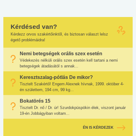
Kérdésed van?
Kérdezz orvos szakértőinktől, és biztosan választ lelsz
égető problémáidra!
Nemi betegségek orális szex esetén
Védekezés nélküli orális szex esetén kell tartani a nemi
betegségek átadásától s annak...
Keresztszalag-pótlás De mikor?
Tisztelt Szakértő! Engem Alexnek hívnak, 1999. október 4-
én születtem, 194 cm, 99 kg...
Bokatörés 15
Tisztelt Dr. nő / Dr. úr! Szurdokpüspökin élek, viszont január
19-én Jobbágyiban voltam...
ÉN IS KÉRDEZEK