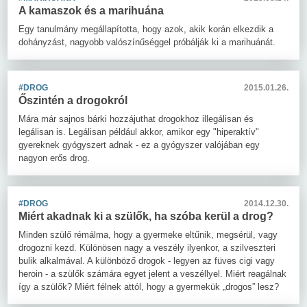
A kamaszok és a marihuána
Egy tanulmány megállapította, hogy azok, akik korán elkezdik a
dohányzást, nagyobb valószínűséggel próbálják ki a marihuánát.
#DROG
2015.01.26.
Őszintén a drogokról
Mára már sajnos bárki hozzájuthat drogokhoz illegálisan és
legálisan is. Legálisan például akkor, amikor egy "hiperaktív"
gyereknek gyógyszert adnak - ez a gyógyszer valójában egy
nagyon erős drog.
#DROG
2014.12.30.
Miért akadnak ki a szülők, ha szóba kerül a drog?
Minden szülő rémálma, hogy a gyermeke eltűnik, megsérül, vagy
drogozni kezd. Különösen nagy a veszély ilyenkor, a szilveszteri
bulik alkalmával. A különböző drogok - legyen az füves cigi vagy
heroin - a szülők számára egyet jelent a veszéllyel. Miért reagálnak
így a szülők? Miért félnek attól, hogy a gyermekük „drogos” lesz?