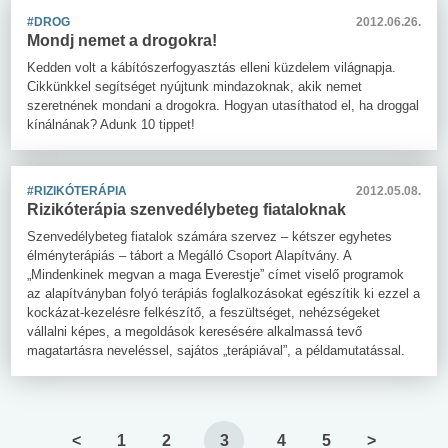
#DROG
2012.06.26.
Mondj nemet a drogokra!
Kedden volt a kábítószerfogyasztás elleni küzdelem világnapja.
Cikkünkkel segítséget nyújtunk mindazoknak, akik nemet
szeretnének mondani a drogokra. Hogyan utasíthatod el, ha droggal
kínálnának? Adunk 10 tippet!
#RIZIKÓTERÁPIA
2012.05.08.
Rizikóterápia szenvedélybeteg fiataloknak
Szenvedélybeteg fiatalok számára szervez – kétszer egyhetes
élményterápiás – tábort a Megálló Csoport Alapítvány. A
„Mindenkinek megvan a maga Everestje” címet viselő programok
az alapítványban folyó terápiás foglalkozásokat egészítik ki ezzel a
kockázat-kezelésre felkészítő, a feszültséget, nehézségeket
vállalni képes, a megoldások keresésére alkalmassá tevő
magatartásra neveléssel, sajátos „terápiával”, a példamutatással.
<
1
2
3
4
5
>