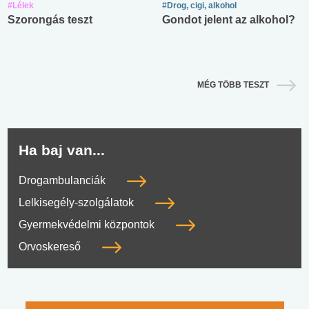
#Lélek
#Drog, cigi, alkohol
Szorongás teszt
Gondot jelent az alkohol?
MÉG TÖBB TESZT
Ha baj van...
Drogambulanciák
Lelkisegély-szolgálatok
Gyermekvédelmi központok
Orvoskereső