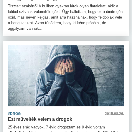
Tisztelt szakértő! A bulikon gyakran látok olyan fiatalokat, akik a
lufiból szívnak valamiféle gázt. Úgy hallottam, hogy ez a dinitrogén-
oxid, más néven kéjgáz, amit arra használnak, hogy feldobják vele
a hangulatukat. Azon tűnődtem, hogy ki kéne próbálni, de
aggályaim vannak...
#DROG
2015.08.26.
Ezt művelték velem a drogok
25 éves srác vagyok. 7 évig drogoztam és 9 évig voltam