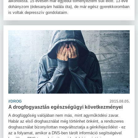
alkoholista. 15 évesen már egyedül töményeztem suli előtt. 13 éve
dohányzom (édesanyám halála óta), de már egész gyerekkoromban
is voltak depresszív gondolataim.
#DROG
2015.08.05.
A drogfogyasztás egészségügyi következményei
A drogfüggőség valójában nem más, mint agyműködési zavar.
Habár az első droghasználat még történhet önként, a rendszeres
droghasználat bizonyítottan megváltoztatja a génkifejeződést - ez
az a folyamat, amikor a DNS-ben tárolt információ segítségével