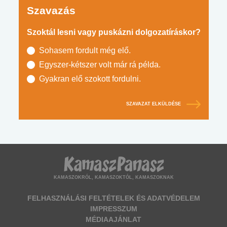
Szavazás
Szoktál lesni vagy puskázni dolgozatíráskor?
Sohasem fordult még elő.
Egyszer-kétszer volt már rá példa.
Gyakran elő szokott fordulni.
SZAVAZAT ELKÜLDÉSE
KAMASZOKRÓL, KAMASZOKTÓL, KAMASZOKNAK
FELHASZNÁLÁSI FELTÉTELEK ÉS ADATVÉDELEM
IMPRESSZUM
MÉDIAAJÁNLAT