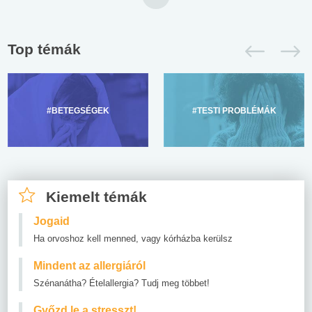
Top témák
#BETEGSÉGEK
#TESTI PROBLÉMÁK
Kiemelt témák
Jogaid
Ha orvoshoz kell menned, vagy kórházba kerülsz
Mindent az allergiáról
Szénanátha? Ételallergia? Tudj meg többet!
Győzd le a stresszt!