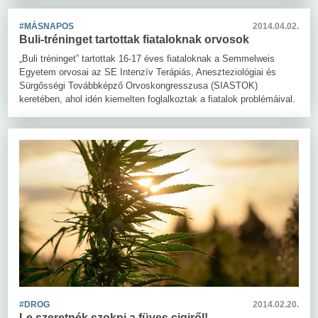
#MÁSNAPOS
2014.04.02.
Buli-tréninget tartottak fiataloknak orvosok
„Buli tréninget” tartottak 16-17 éves fiataloknak a Semmelweis
Egyetem orvosai az SE Intenzív Terápiás, Aneszteziológiai és
Sürgősségi Továbbképző Orvoskongresszusa (SIASTOK)
keretében, ahol idén kiemelten foglalkoztak a fiatalok problémáival.
#DROG
2014.02.20.
Le szeretnék szokni a füves cigiről!