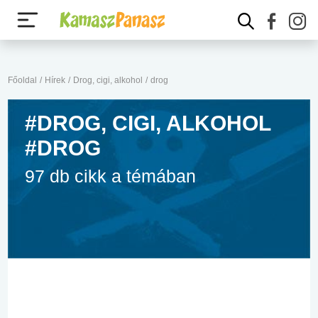
Főoldal
/
Hírek
/
Drog, cigi, alkohol
/
drog
#DROG, CIGI, ALKOHOL
#DROG
97 db cikk a témában