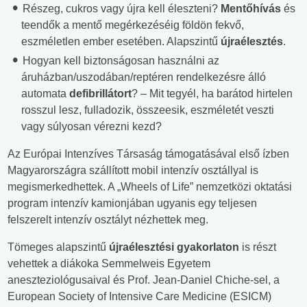
Részeg, cukros vagy újra kell éleszteni?
Mentőhívás
és
teendők a mentő megérkezéséig földön fekvő,
eszméletlen ember esetében. Alapszintű
újraélesztés
.
Hogyan kell biztonságosan használni az
áruházban/uszodában/reptéren rendelkezésre álló
automata
defibrillátort
? – Mit tegyél, ha barátod hirtelen
rosszul lesz, fulladozik, összeesik, eszméletét veszti
vagy súlyosan vérezni kezd?
Az Európai Intenzíves Társaság támogatásával első ízben
Magyarországra szállított mobil intenzív osztállyal is
megismerkedhettek. A „Wheels of Life” nemzetközi oktatási
program intenzív kamionjában ugyanis egy teljesen
felszerelt intenzív osztályt nézhettek meg.
Tömeges alapszintű
újraélesztési gyakorlaton
is részt
vehettek a diákoka Semmelweis Egyetem
aneszteziológusaival és Prof. Jean-Daniel Chiche-sel, a
European Society of Intensive Care Medicine (ESICM)