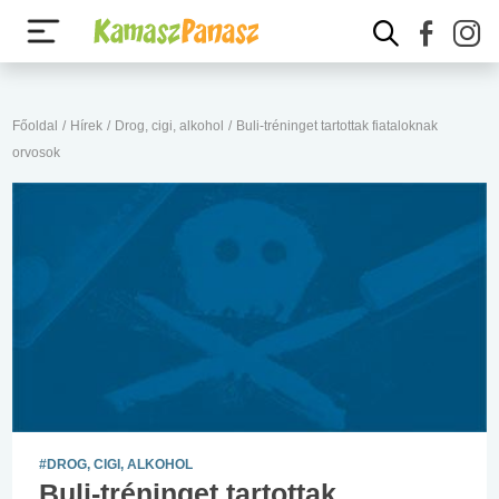
Főoldal
/
Hírek
/
Drog, cigi, alkohol
/
Buli-tréninget tartottak fiataloknak
orvosok
#DROG, CIGI, ALKOHOL
Buli-tréninget tartottak