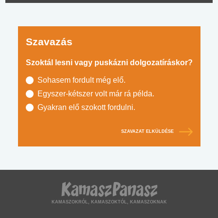
Szavazás
Szoktál lesni vagy puskázni dolgozatíráskor?
Sohasem fordult még elő.
Egyszer-kétszer volt már rá példa.
Gyakran elő szokott fordulni.
SZAVAZAT ELKÜLDÉSE
KAMASZOKRÓL, KAMASZOKTÓL, KAMASZOKNAK