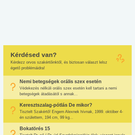
Kérdésed van?
Kérdezz orvos szakértőinktől, és biztosan választ lelsz
égető problémáidra!
Nemi betegségek orális szex esetén
Védekezés nélküli orális szex esetén kell tartani a nemi
betegségek átadásától s annak...
Keresztszalag-pótlás De mikor?
Tisztelt Szakértő! Engem Alexnek hívnak, 1999. október 4-
én születtem, 194 cm, 99 kg...
Bokatörés 15