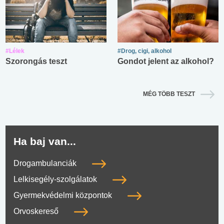
#Lélek
#Drog, cigi, alkohol
Szorongás teszt
Gondot jelent az alkohol?
MÉG TÖBB TESZT
Ha baj van...
Drogambulanciák
Lelkisegély-szolgálatok
Gyermekvédelmi központok
Orvoskereső