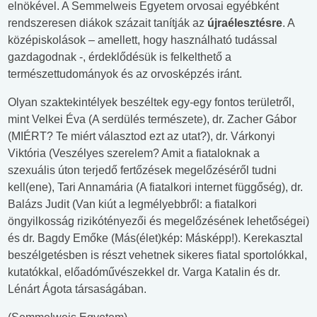
elnökével. A Semmelweis Egyetem orvosai egyébként
rendszeresen diákok százait tanítják az
újraélesztésre
. A
középiskolások – amellett, hogy használható tudással
gazdagodnak -, érdeklődésük is felkelthető a
természettudományok és az orvosképzés iránt.
Olyan szaktekintélyek beszéltek egy-egy fontos területről,
mint Velkei Éva (A serdülés természete), dr. Zacher Gábor
(MIÉRT? Te miért választod ezt az utat?), dr. Várkonyi
Viktória (Veszélyes szerelem? Amit a fiataloknak a
szexuális úton terjedő fertőzések megelőzéséről tudni
kell(ene), Tari Annamária (A fiatalkori internet függőség), dr.
Balázs Judit (Van kiút a legmélyebbről: a fiatalkori
öngyilkosság rizikótényezői és megelőzésének lehetőségei)
és dr. Bagdy Emőke (Más(élet)kép: Másképp!). Kerekasztal
beszélgetésben is részt vehetnek sikeres fiatal sportolókkal,
kutatókkal, előadóművészekkel dr. Varga Katalin és dr.
Lénárt Ágota társaságában.