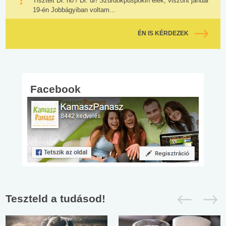
Tisztelt Dr. nő / Dr. úr! Szurdokpüspökin élek, viszont január
19-én Jobbágyiban voltam...
ÉN IS KÉRDEZEK
Facebook
Teszteld a tudásod!