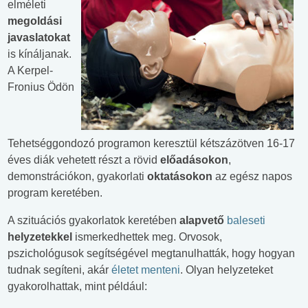
elméleti
megoldási
javaslatokat
is kínáljanak.
A Kerpel-
Fronius Ödön
Tehetséggondozó programon keresztül kétszázötven 16-17
éves diák vehetett részt a rövid
előadásokon
,
demonstrációkon, gyakorlati
oktatásokon
az egész napos
program keretében.
A szituációs gyakorlatok keretében
alapvető
baleseti
helyzetekkel
ismerkedhettek meg. Orvosok,
pszichológusok segítségével megtanulhatták, hogy hogyan
tudnak segíteni, akár
életet menteni
. Olyan helyzeteket
gyakorolhattak, mint például: