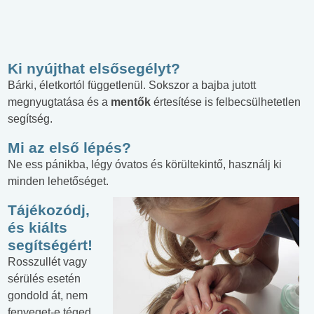
Ki nyújthat elsősegélyt?
Bárki, életkortól függetlenül. Sokszor a bajba jutott
megnyugtatása és a
mentők
értesítése is felbecsülhetetlen
segítség.
Mi az első lépés?
Ne ess pánikba, légy óvatos és körültekintő, használj ki
minden lehetőséget.
Tájékozódj,
és kiálts
segítségért!
Rosszullét vagy
sérülés esetén
gondold át, nem
fenyeget-e téged