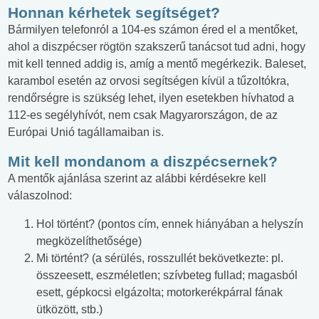
Honnan kérhetek segítséget?
Bármilyen telefonról a 104-es számon éred el a mentőket,
ahol a diszpécser rögtön szakszerű tanácsot tud adni, hogy
mit kell tenned addig is, amíg a mentő megérkezik. Baleset,
karambol esetén az orvosi segítségen kívül a tűzoltókra,
rendőrségre is szükség lehet, ilyen esetekben hívhatod a
112-es segélyhívót, nem csak Magyarországon, de az
Európai Unió tagállamaiban is.
Mit kell mondanom a diszpécsernek?
A mentők ajánlása szerint az alábbi kérdésekre kell
válaszolnod:
Hol történt? (pontos cím, ennek hiányában a helyszín
megközelíthetősége)
Mi történt? (a sérülés, rosszullét bekövetkezte: pl.
összeesett, eszméletlen; szívbeteg fullad; magasból
esett, gépkocsi elgázolta; motorkerékpárral fának
ütközött, stb.)