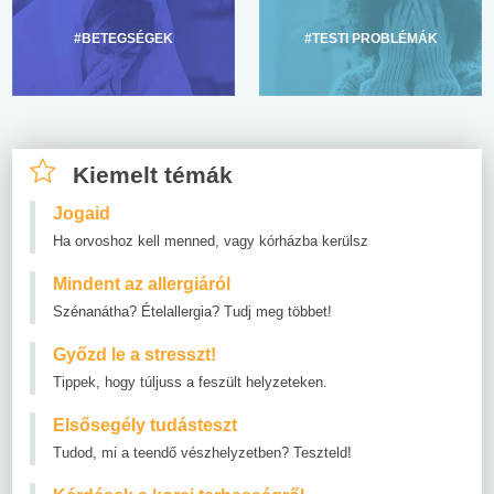
#BETEGSÉGEK
#TESTI PROBLÉMÁK
Kiemelt témák
Jogaid
Ha orvoshoz kell menned, vagy kórházba kerülsz
Mindent az allergiáról
Szénanátha? Ételallergia? Tudj meg többet!
Győzd le a stresszt!
Tippek, hogy túljuss a feszült helyzeteken.
Elsősegély tudásteszt
Tudod, mi a teendő vészhelyzetben? Teszteld!