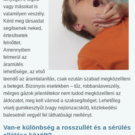
vagy másokat is
valamilyen veszély.
Kérd meg társaidat
segítsenek neked,
értesítsetek
felnőttet.
Amennyiben
felmerül az
áramütés
lehetősége, az első
teendő az áramtalanítás, csak ezután szabad megközelíteni
a beteget. Bizonyos esetekben – tűz, robbanásveszély,
mérges gázok jelenlétekor nem tudod megközelíteni az
áldozatot, meg kell várnod a szaksegítséget. Lehetőleg
viselj gumikesztyűt (vagy nejlonzacskót), közlekedési
balesetnél vegyél fel láthatósági mellényt.
Van-e különbség a rosszullét és a sérülés
ellátása között?