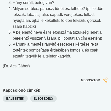
Hány sérült, beteg van?
Milyen sérülés, panasz, tünet észlelhető? (pl. földön
fekszik, lábát fájlalja; sápadt, verejtékes; fullad,
nyugtalan, ajkai elkékültek; földön fekszik, görcsöl,
szája habzik)
A bejelentő neve és telefonszáma (szükség lehet a
bejelentő visszahívására, pl. pontatlan cím esetén!)
Várjunk a mentésirányító esetleges kérdéseire (a
történtek pontosítása érdekében fontos!), és csak
ezután tegyük le a telefonkagylót.
(Dr. Ács Gábor)
MEGOSZTOM
Kapcsolódó címkék
BALESETEK
ELSŐSEGÉLY