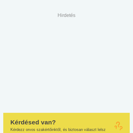
Hirdetés
Kérdésed van?
Kérdezz orvos szakértőinktől, és biztosan választ lelsz