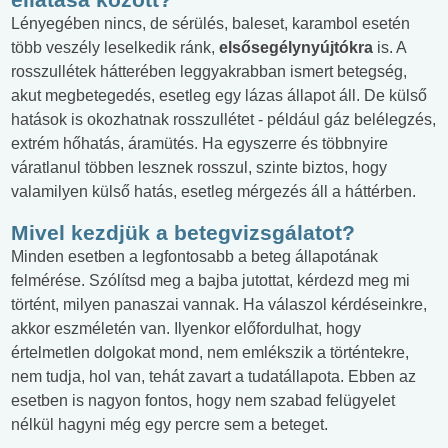
Lényegében nincs, de sérülés, baleset, karambol esetén
több veszély leselkedik ránk,
elsősegélynyújtókra
is. A
rosszullétek hátterében leggyakrabban ismert betegség,
akut megbetegedés, esetleg egy lázas állapot áll. De külső
hatások is okozhatnak rosszullétet - például gáz belélegzés,
extrém hőhatás, áramütés. Ha egyszerre és többnyire
váratlanul többen lesznek rosszul, szinte biztos, hogy
valamilyen külső hatás, esetleg mérgezés áll a háttérben.
Mivel kezdjük a betegvizsgálatot?
Minden esetben a legfontosabb a beteg állapotának
felmérése. Szólítsd meg a bajba jutottat, kérdezd meg mi
történt, milyen panaszai vannak. Ha válaszol kérdéseinkre,
akkor eszméletén van. Ilyenkor előfordulhat, hogy
értelmetlen dolgokat mond, nem emlékszik a történtekre,
nem tudja, hol van, tehát zavart a tudatállapota. Ebben az
esetben is nagyon fontos, hogy nem szabad felügyelet
nélkül hagyni még egy percre sem a beteget.