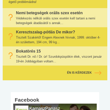
égető problémáidra!
Nemi betegségek orális szex esetén
Védekezés nélküli orális szex esetén kell tartani a nemi
betegségek átadásától s annak...
Keresztszalag-pótlás De mikor?
Tisztelt Szakértő! Engem Alexnek hívnak, 1999. október 4-
én születtem, 194 cm, 99 kg...
Bokatörés 15
Tisztelt Dr. nő / Dr. úr! Szurdokpüspökin élek, viszont január
19-én Jobbágyiban voltam...
ÉN IS KÉRDEZEK
Facebook