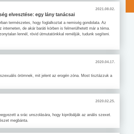
2021.08.02.
ég elvesztése: egy lány tanácsai
rban természetes, hogy foglalkoztat a nemiség gondolata. Az
z interneten, de akár baráti körben is felmerülhetett már a téma.
onytalan lennél, rövid útmutatónkkal reméljük, tudunk segíteni.
2020.04.17.
 szexuális örömnek, mit jelent az erogén zóna. Most tisztázzuk a
2020.02.25.
eleegyezett a srác unszolására, hogy kipróbálják az anális szexet.
egészet megbánta.