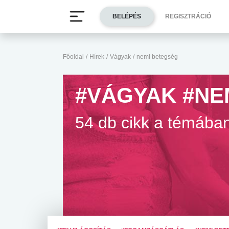
BELÉPÉS
REGISZTRÁCIÓ
Főoldal
/
Hírek
/
Vágyak
/
nemi betegség
#VÁGYAK #NE
54 db cikk a témába