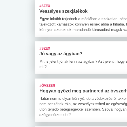
#SZEX
Veszélyes szexjátékok
Egyre inkább terjednek a médiában a szokatlan, néh
tájékozott kamaszok könnyen esnek abba a hibába, hog
könnyen szereznek maradandó károsodást maguk va
#SZEX
Jó vagy az ágyban?
Mit is jelent jónak lenni az ágyban? Azt jelenti, ho
mit?
#ÓVSZER
Hogyan győzd meg partnered az óvszerh
Habár nem is olyan könnyű, de a védekezésről akkor 
nem beszéltek róla, az veszélyeztetheti az egészség
úton terjedő betegségekkel szemben. Szóval hogyan is
szégyenérzetedet?