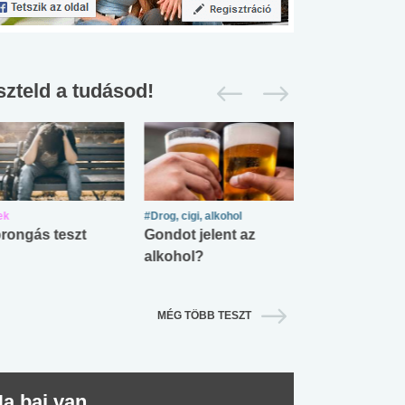
szteld a tudásod!
ek
#Drog, cigi, alkohol
#Zöldövezet
rongás teszt
Gondot jelent az
Mekkora az ö
alkohol?
lábnyomod?
MÉG TÖBB TESZT
a baj van...