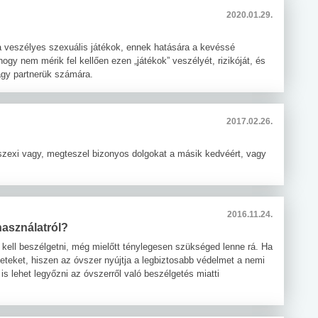
2020.01.29.
a veszélyes szexuális játékok, ennek hatására a kevéssé
y nem mérik fel kellően ezen „játékok” veszélyét, rizikóját, és
gy partnerük számára.
2017.02.26.
gy szexi vagy, megteszel bizonyos dolgokat a másik kedvéért, vagy
2016.11.24.
asználatról?
kell beszélgetni, még mielőtt ténylegesen szükséged lenne rá. Ha
eteket, hiszen az óvszer nyújtja a legbiztosabb védelmet a nemi
 lehet legyőzni az óvszerről való beszélgetés miatti