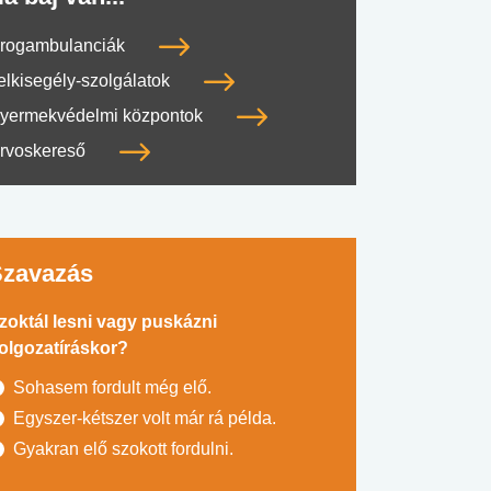
rogambulanciák
elkisegély-szolgálatok
yermekvédelmi központok
rvoskereső
Szavazás
zoktál lesni vagy puskázni
olgozatíráskor?
Sohasem fordult még elő.
Egyszer-kétszer volt már rá példa.
Gyakran elő szokott fordulni.