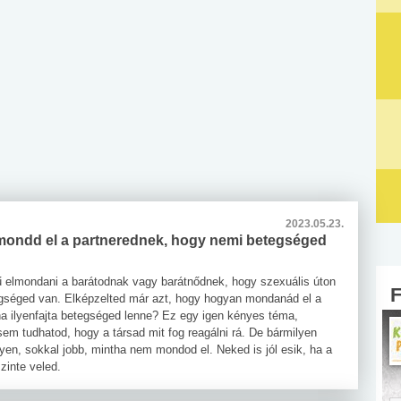
2023.05.23.
ondd el a partnerednek, hogy nemi betegséged
elmondani a barátodnak vagy barátnődnek, hogy szexuális úton
egséged van. Elképzelted már azt, hogy hogyan mondanád el a
ha ilyenfajta betegséged lenne? Ez egy igen kényes téma,
sem tudhatod, hogy a társad mit fog reagálni rá. De bármilyen
gyen, sokkal jobb, mintha nem mondod el. Neked is jól esik, ha a
zinte veled.