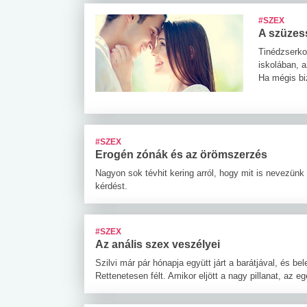
#SZEX
A szüzess
Tinédzserko
iskolában, a
Ha mégis biz
#SZEX
Erogén zónák és az örömszerzés
Nagyon sok tévhit kering arról, hogy mit is nevezünk
kérdést.
#SZEX
Az anális szex veszélyei
Szilvi már pár hónapja együtt járt a barátjával, és b
Rettenetesen félt. Amikor eljött a nagy pillanat, az 