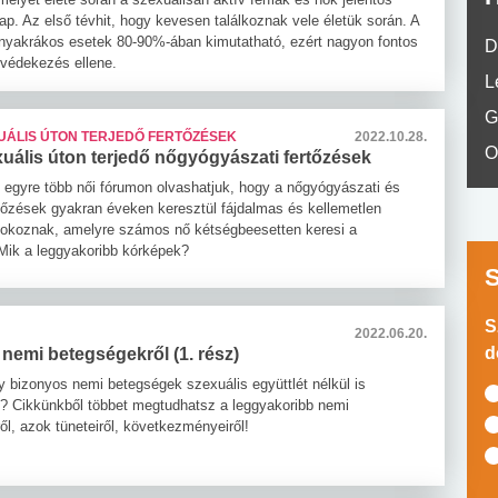
ap. Az első tévhit, hogy kevesen találkoznak vele életük során. A
nyakrákos esetek 80-90%-ában kimutatható, ezért nagyon fontos
D
 védekezés ellene.
L
G
UÁLIS ÚTON TERJEDŐ FERTŐZÉSEK
2022.10.28.
O
uális úton terjedő nőgyógyászati fertőzések
 egyre több női fórumon olvashatjuk, hogy a nőgyógyászati és
ertőzések gyakran éveken keresztül fájdalmas és kellemetlen
okoznak, amelyre számos nő kétségbeesetten keresi a
Mik a leggyakoribb kórképek?
S
2022.06.20.
d
nemi betegségekről (1. rész)
y bizonyos nemi betegségek szexuális együttlét nélkül is
k? Cikkünkből többet megtudhatsz a leggyakoribb nemi
ől, azok tüneteiről, következményeiről!