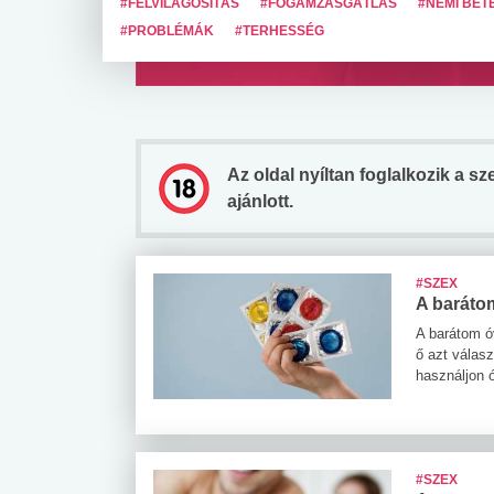
#FELVILÁGOSÍTÁS
#FOGAMZÁSGÁTLÁS
#NEMI BET
#PROBLÉMÁK
#TERHESSÉG
Az oldal nyíltan foglalkozik a s
ajánlott.
#SZEX
A barátom
A barátom ó
ő azt válas
használjon 
#SZEX