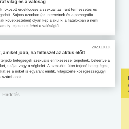
áf világ és a valóság
ek fokozott érdeklődése a szexualitás iránt természetes és
ogadott. Sajnos azonban (az internetnek és a pornográfia
ak következtében) olyan kép alakul ki a fiatalokban a nemi
, amely teljesen eltérhet a valóságtól.
2023.10.10.
 amiket jobb, ha felteszel az aktus előtt
terjedő betegségek szexuális érintkezéssel terjednek, beleértve a
ket, szájat vagy a végbelet. A szexuális úton terjedő betegségek,
akat és a nőket is egyaránt érintik, világszerte közegészségügyi
k számítanak.
Hirdetés