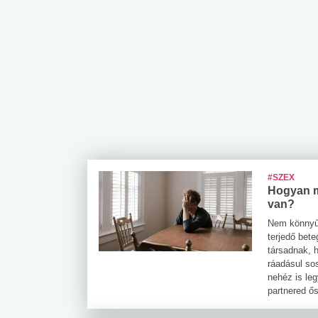
#SZEX
Hogyan m
van?
Nem könnyű 
terjedő bet
társadnak, 
ráadásul so
nehéz is le
partnered ős