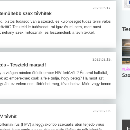
2023.05.17.
temültebb szex-tévhitek
d, biztos tudásod van a szexről, és különbséget tudsz tenni valós
 között? Teszteld le tudásodat, mi igaz és mi nem, mert most
Te
 néhány szex mítosznak, és leszámolunk a tévhitekkel.
2023.02.19.
zés - Teszteld magad!
#Suli, munka
#Suli, munka
#Lél
 a világon minden ötödik ember HIV fertőzött? És arról hallottál,
Angol középfokú
Internet-függőség
Szo
k az embereknek csak a fele tudja, hogy beteg? Ha most azt
nyelvvizsga teszt -
teszt
y áh, ez velem nem történhet meg, tévedhetsz. Miért vagy benne
No.42
2023.02.06.
V-tévhit
illomavírus (HPV) a leggyakoribb szexuális úton terjedő vírus
H
lyet élete során a szexuálisan aktív férfiak és nők jelentős