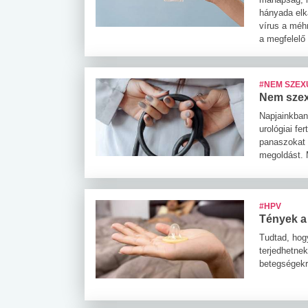
hányada elk
vírus a méh
a megfelelő
#NEM SZEX
Nem szex
Napjainkban
urológiai f
panaszokat 
megoldást. 
#HPV
Tények a 
Tudtad, hog
terjedhetne
betegségekr