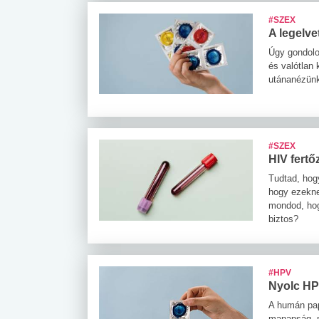
#SZEX
A legelve
Úgy gondolo
és valótlan
utánanézünk
#SZEX
HIV fertő
 alkohol
#Zöldövezet
#Betegségek
Tudtad, hogy
lent az
Mekkora az ökológiai
Elsősegély
hogy ezekne
lábnyomod?
tudásteszt
mondod, hog
biztos?
#HPV
Nyolc HP
A humán pap
manapság, me