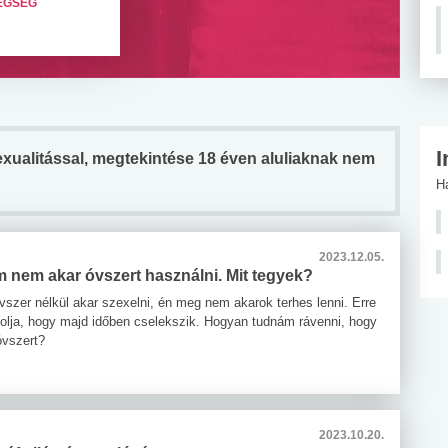
EGSÉG
I
zexualitással, megtekintése 18 éven aluliaknak nem
H
2023.12.05.
 nem akar óvszert használni. Mit tegyek?
vszer nélkül akar szexelni, én meg nem akarok terhes lenni. Erre
zolja, hogy majd időben cselekszik. Hogyan tudnám rávenni, hogy
óvszert?
2023.10.20.