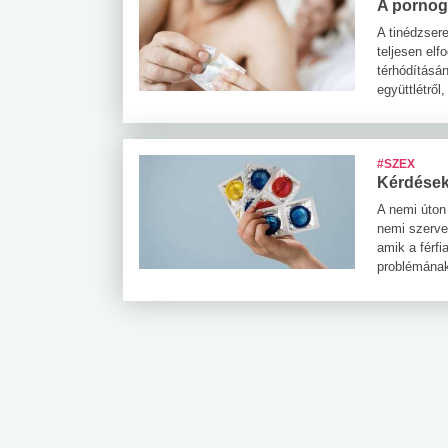
A pornogr
A tinédzser
teljesen elf
térhódításán
együttlétről
#SZEX
Kérdések,
A nemi úton 
nemi szerve
amik a férfi
problémána