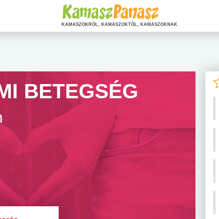
KAMASZOKRÓL, KAMASZOKTÓL, KAMASZOKNAK
MI BETEGSÉG
n