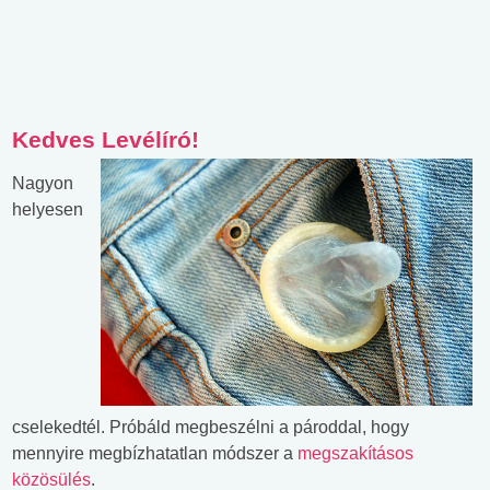
Kedves Levélíró!
Nagyon
helyesen
cselekedtél. Próbáld megbeszélni a pároddal, hogy
mennyire megbízhatatlan módszer a
megszakításos
közösülés
.