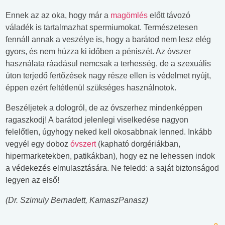
Ennek az az oka, hogy már a
magömlés
előtt távozó
váladék is tartalmazhat spermiumokat. Természetesen
fennáll annak a veszélye is, hogy a barátod nem lesz elég
gyors, és nem húzza ki időben a péniszét. Az óvszer
használata ráadásul nemcsak a terhesség, de a szexuális
úton terjedő fertőzések nagy része ellen is védelmet nyújt,
éppen ezért feltétlenül szükséges használnotok.
Beszéljetek a dologról, de az óvszerhez mindenképpen
ragaszkodj! A barátod jelenlegi viselkedése nagyon
felelőtlen, úgyhogy neked kell okosabbnak lenned. Inkább
vegyél egy doboz
óvszert
(kapható dorgériákban,
hipermarketekben, patikákban), hogy ez ne lehessen indok
a védekezés elmulasztására. Ne feledd: a saját biztonságod
legyen az első!
(Dr. Szimuly Bernadett, KamaszPanasz)