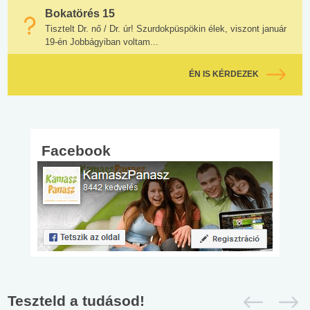
Bokatörés 15
Tisztelt Dr. nő / Dr. úr! Szurdokpüspökin élek, viszont január
19-én Jobbágyiban voltam...
ÉN IS KÉRDEZEK
Facebook
Teszteld a tudásod!