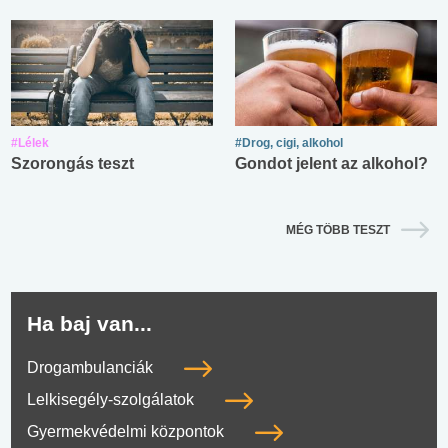
#Lélek
#Drog, cigi, alkohol
Szorongás teszt
Gondot jelent az alkohol?
MÉG TÖBB TESZT
Ha baj van...
Drogambulanciák
Lelkisegély-szolgálatok
Gyermekvédelmi központok