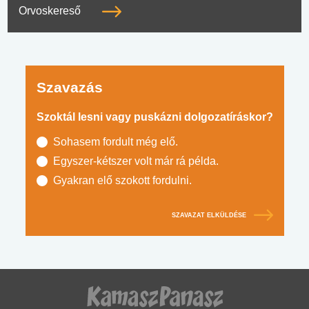
Orvoskereső
Szavazás
Szoktál lesni vagy puskázni dolgozatíráskor?
Sohasem fordult még elő.
Egyszer-kétszer volt már rá példa.
Gyakran elő szokott fordulni.
SZAVAZAT ELKÜLDÉSE