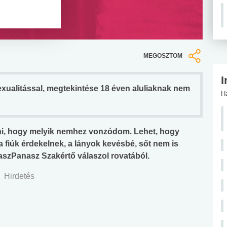
MEGOSZTOM
I
zexualitással, megtekintése 18 éven aluliaknak nem
H
ni, hogy melyik nemhez vonzódom. Lehet, hogy
 fiúk érdekelnek, a lányok kevésbé, sőt nem is
szPanasz Szakértő válaszol rovatából.
Hirdetés