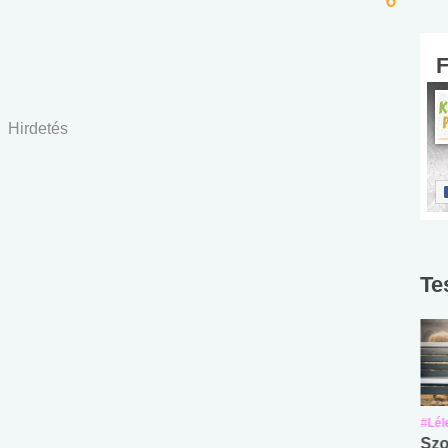
Hirdetés
Te
#Suli, munka
#Suli, munka
#Lél
Angol középfokú
Internet-függőség
Szo