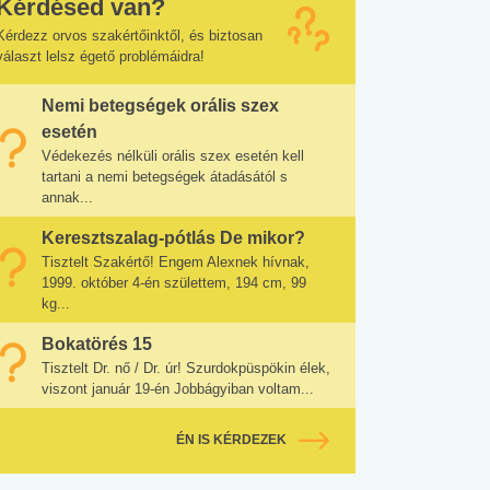
Kérdésed van?
Kérdezz orvos szakértőinktől, és biztosan
választ lelsz égető problémáidra!
Nemi betegségek orális szex
esetén
Védekezés nélküli orális szex esetén kell
tartani a nemi betegségek átadásától s
annak...
Keresztszalag-pótlás De mikor?
Tisztelt Szakértő! Engem Alexnek hívnak,
1999. október 4-én születtem, 194 cm, 99
kg...
Bokatörés 15
Tisztelt Dr. nő / Dr. úr! Szurdokpüspökin élek,
viszont január 19-én Jobbágyiban voltam...
ÉN IS KÉRDEZEK