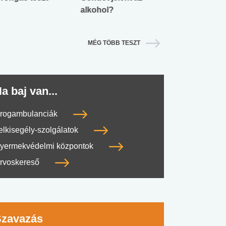
alkohol?
lábnyomod?
MÉG TÖBB TESZT
a baj van...
rogambulanciák
elkisegély-szolgálatok
yermekvédelmi központok
rvoskereső
Szavazás