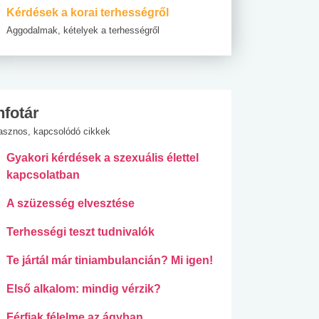
Kérdések a korai terhességről
Aggodalmak, kételyek a terhességről
nfotár
asznos, kapcsolódó cikkek
Gyakori kérdések a szexuális élettel
kapcsolatban
A szüzesség elvesztése
Terhességi teszt tudnivalók
Te jártál már tiniambulancián? Mi igen!
Első alkalom: mindig vérzik?
Férfiak félelme az ágyban