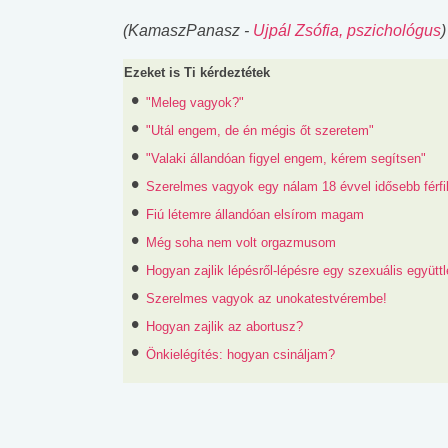
(KamaszPanasz -
Ujpál Zsófia, pszichológus
)
Ezeket is Ti kérdeztétek
"Meleg vagyok?"
"Utál engem, de én mégis őt szeretem"
"Valaki állandóan figyel engem, kérem segítsen"
Szerelmes vagyok egy nálam 18 évvel idősebb férfi
Fiú létemre állandóan elsírom magam
Még soha nem volt orgazmusom
Hogyan zajlik lépésről-lépésre egy szexuális együttl
Szerelmes vagyok az unokatestvérembe!
Hogyan zajlik az abortusz?
Önkielégítés: hogyan csináljam?