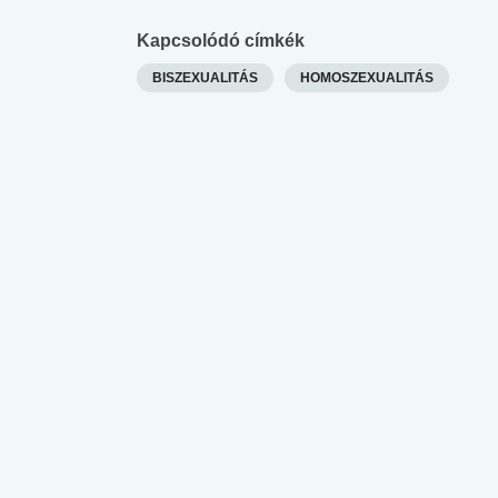
Kapcsolódó címkék
BISZEXUALITÁS
HOMOSZEXUALITÁS
 alkohol
#Zöldövezet
#Betegségek
lent az
Mekkora az ökológiai
Elsősegély