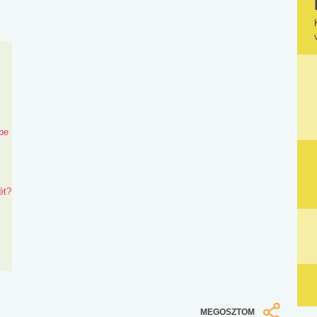
be
ét?
MEGOSZTOM