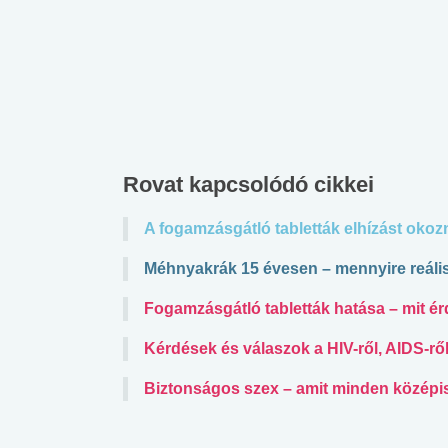
lábnyomod?
tudásteszt
Rovat kapcsolódó cikkei
A fogamzásgátló tabletták elhízást oko
Méhnyakrák 15 évesen – mennyire reáli
Fogamzásgátló tabletták hatása – mit é
Kérdések és válaszok a HIV-ről, AIDS-rő
Biztonságos szex – amit minden középi