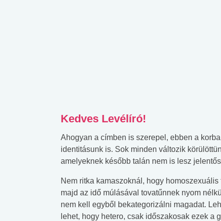
Kedves Levélíró!
Ahogyan a címben is szerepel, ebben a korban
identitásunk is. Sok minden változik körülöt
amelyeknek később talán nem is lesz jelentős
Nem ritka kamaszoknál, hogy homoszexuális 
majd az idő múlásával tovatűnnek nyom nélkül
nem kell egyből bekategorizálni magadat. Lehe
lehet, hogy hetero, csak időszakosak ezek a 