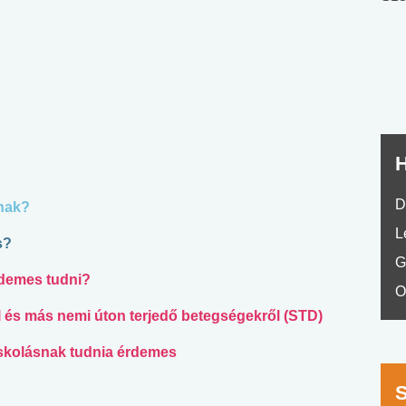
nyelvvizsga teszt -
teszt
No.42
H
D
znak?
L
s?
G
rdemes tudni?
O
l és más nemi úton terjedő betegségekről (STD)
skolásnak tudnia érdemes