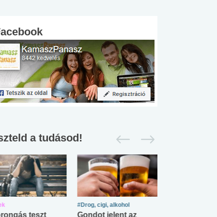
Facebook
szteld a tudásod!
ek
#Drog, cigi, alkohol
#Zöldövezet
rongás teszt
Gondot jelent az
Mekkora az ö