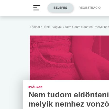
BELÉPÉS
REGISZTRÁCIÓ
Főoldal
/
Hírek
/
Vágyak
/
Nem tudom eldönteni, melyik n
#VÁGYAK
Nem tudom eldönteni
melyik nemhez vonz