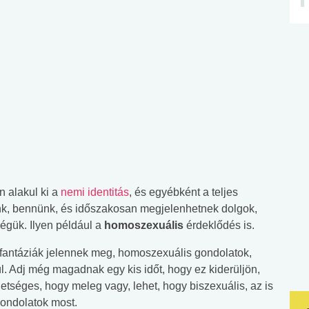
 alakul ki a
nemi identitás
, és egyébként a teljes
tünk, bennünk, és időszakosan megjelenhetnek dolgok,
égük. Ilyen például a
homoszexuális
érdeklődés is.
fantáziák jelennek meg, homoszexuális gondolatok,
. Adj még magadnak egy kis időt, hogy ez kiderüljön,
tséges, hogy meleg vagy, lehet, hogy biszexuális, az is
gondolatok most.