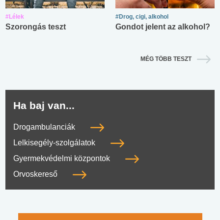
#Lélek
#Drog, cigi, alkohol
Szorongás teszt
Gondot jelent az alkohol?
MÉG TÖBB TESZT
Ha baj van...
Drogambulanciák
Lelkisegély-szolgálatok
Gyermekvédelmi központok
Orvoskereső