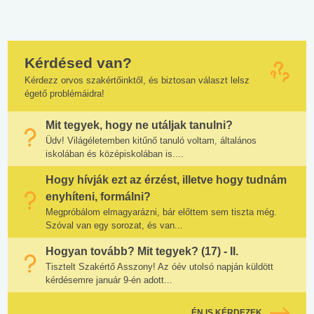
Kérdésed van?
Kérdezz orvos szakértőinktől, és biztosan választ lelsz
égető problémáidra!
Mit tegyek, hogy ne utáljak tanulni?
Üdv! Világéletemben kitűnő tanuló voltam, általános
iskolában és középiskolában is....
Hogy hívják ezt az érzést, illetve hogy tudnám
enyhíteni, formálni?
Megpróbálom elmagyarázni, bár előttem sem tiszta még.
Szóval van egy sorozat, és van...
Hogyan tovább? Mit tegyek? (17) - II.
Tisztelt Szakértő Asszony! Az óév utolsó napján küldött
kérdésemre január 9-én adott...
ÉN IS KÉRDEZEK