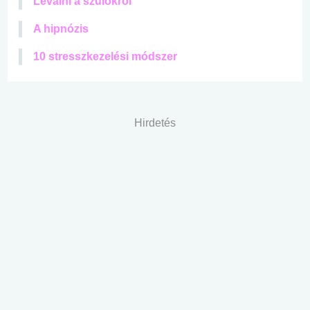
Leválni a szülőkről
A hipnózis
10 stresszkezelési módszer
Hirdetés