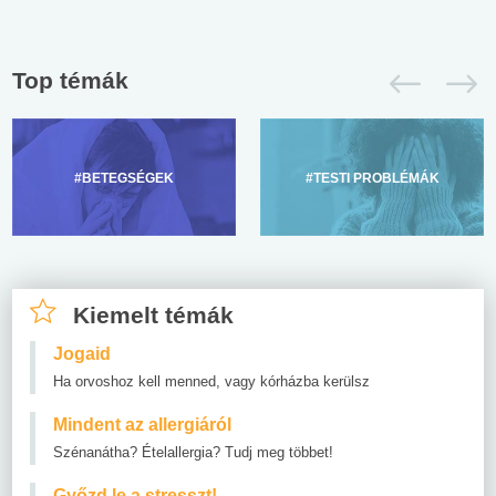
Top témák
#BETEGSÉGEK
#TESTI PROBLÉMÁK
Kiemelt témák
Jogaid
Ha orvoshoz kell menned, vagy kórházba kerülsz
Mindent az allergiáról
Szénanátha? Ételallergia? Tudj meg többet!
Győzd le a stresszt!