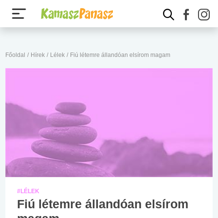
Főoldal
/
Hírek
/
Lélek
/
Fiú létemre állandóan elsírom magam
#LÉLEK
Fiú létemre állandóan elsírom