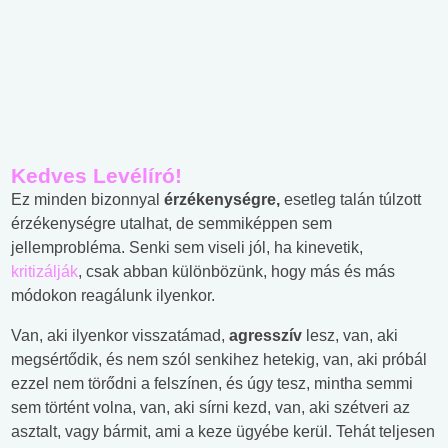
Kedves Levélíró!
Ez minden bizonnyal
érzékenységre,
esetleg talán túlzott
érzékenységre utalhat, de semmiképpen sem
jellemprobléma. Senki sem viseli jól, ha kinevetik,
kritizálják
, csak abban különbözünk, hogy más és más
módokon reagálunk ilyenkor.
Van, aki ilyenkor visszatámad,
agresszív
lesz, van, aki
megsértődik, és nem szól senkihez hetekig, van, aki próbál
ezzel nem törődni a felszínen, és úgy tesz, mintha semmi
sem történt volna, van, aki sírni kezd, van, aki szétveri az
asztalt, vagy bármit, ami a keze ügyébe kerül. Tehát teljesen