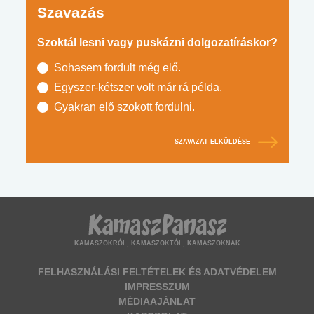
Szavazás
Szoktál lesni vagy puskázni dolgozatíráskor?
Sohasem fordult még elő.
Egyszer-kétszer volt már rá példa.
Gyakran elő szokott fordulni.
SZAVAZAT ELKÜLDÉSE
KAMASZOKRÓL, KAMASZOKTÓL, KAMASZOKNAK
FELHASZNÁLÁSI FELTÉTELEK ÉS ADATVÉDELEM
IMPRESSZUM
MÉDIAAJÁNLAT