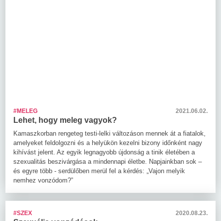
#MELEG
2021.06.02.
Lehet, hogy meleg vagyok?
Kamaszkorban rengeteg testi-lelki változáson mennek át a fiatalok,
amelyeket feldolgozni és a helyükön kezelni bizony időnként nagy
kihívást jelent. Az egyik legnagyobb újdonság a tinik életében a
szexualitás beszivárgása a mindennapi életbe. Napjainkban sok –
és egyre több - serdülőben merül fel a kérdés: „Vajon melyik
nemhez vonzódom?”
#SZEX
2020.08.23.