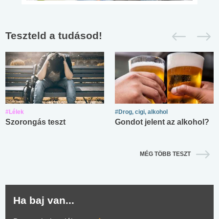
Teszteld a tudásod!
#Lélek
#Drog, cigi, alkohol
Szorongás teszt
Gondot jelent az alkohol?
MÉG TÖBB TESZT
Ha baj van...