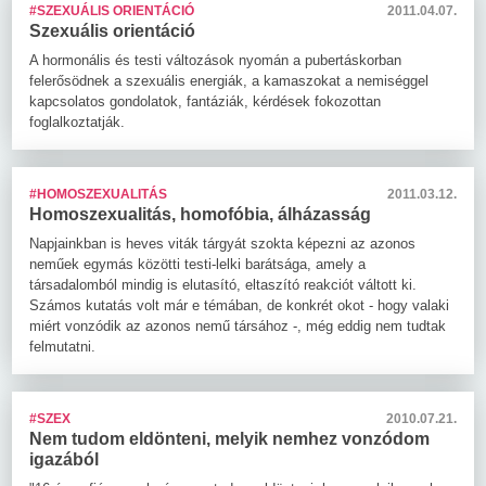
#SZEXUÁLIS ORIENTÁCIÓ
2011.04.07.
Szexuális orientáció
A hormonális és testi változások nyomán a pubertáskorban
felerősödnek a szexuális energiák, a kamaszokat a nemiséggel
kapcsolatos gondolatok, fantáziák, kérdések fokozottan
foglalkoztatják.
#HOMOSZEXUALITÁS
2011.03.12.
Homoszexualitás, homofóbia, álházasság
Napjainkban is heves viták tárgyát szokta képezni az azonos
neműek egymás közötti testi-lelki barátsága, amely a
társadalomból mindig is elutasító, eltaszító reakciót váltott ki.
Számos kutatás volt már e témában, de konkrét okot - hogy valaki
miért vonzódik az azonos nemű társához -, még eddig nem tudtak
felmutatni.
#SZEX
2010.07.21.
Nem tudom eldönteni, melyik nemhez vonzódom
igazából