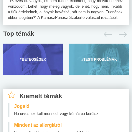
"16 éves fiú vagyok, és nem tudom eldönteni, hogy melyik nemhez
vonzódom. Lehet, hogy meleg vagyok, de lehet, hogy nem. Inkább
a fiúk érdekelnek, a lányok kevésbé, sőt nem is nagyon. Tudnának
ebben segíteni?" A KamaszPanasz Szakértő válaszol rovatából.
Top témák
#BETEGSÉGEK
#TESTI PROBLÉMÁK
Kiemelt témák
Jogaid
Ha orvoshoz kell menned, vagy kórházba kerülsz
Mindent az allergiáról