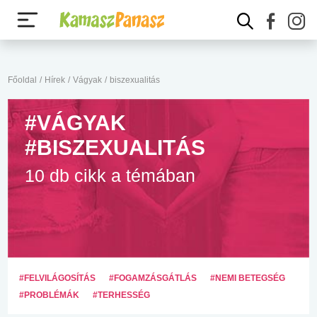
Főoldal
/
Hírek
/
Vágyak
/
biszexualitás
#VÁGYAK
#BISZEXUALITÁS
10 db cikk a témában
#FELVILÁGOSÍTÁS
#FOGAMZÁSGÁTLÁS
#NEMI BETEGSÉG
#PROBLÉMÁK
#TERHESSÉG