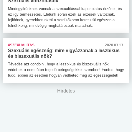
Szexuális vonzódások
Mindegyikünknek vannak a szexualitással kapcsolatos érzései, és
ez így természetes. Életünk során ezek az érzések változnak,
fejlődnek, gyerekkorunktól a serdülőkoron keresztül egészen a
felnőttkorig, mindvégig meghatározóak maradnak.
#SZEXUALITÁS
2020.03.13.
Szexuális egészség: mire vigyázzanak a leszbikus
és biszexuális nők?
Tévedés azt gondolni, hogy a leszbikus és biszexuális nők
védettek a nemi úton terjedő betegségekkel szemben! Fontos, hogy
tudd, ebben az esetben hogyan védheted meg az egészségedet!
Hirdetés