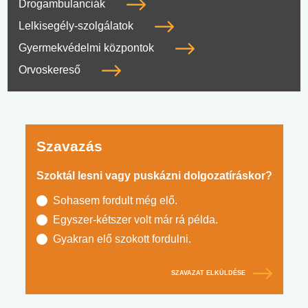
Drogambulanciák
Lelkisegély-szolgálatok
Gyermekvédelmi központok
Orvoskereső
Szavazás
Szoktál lesni vagy puskázni dolgozatíráskor?
Sohasem fordult még elő.
Egyszer-kétszer volt már rá példa.
Gyakran elő szokott fordulni.
SZAVAZAT ELKÜLDÉSE