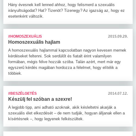
Hány évesnek kell lenned ahhoz, hogy felismerd a szexuális
irányultságodat? Hat? Tizenöt? Tizenegy? Az igazság az, hogy ez
esetenként változik.
#HOMOSZEXUÁLIS
2015.09.29.
Homoszexuális hajlam
A homoszexuális hajlammal kapcsolatban nagyon kevesen mernek
kérdéseket feltenni. Sok serdülőt és fiatalt érint valamilyen
formában, mégis félve hozzák szóba. Talán azért, mert már egy
egyszerű kérdés magában hordozza a félelmet, hogy elítélik a
többiek.
#BESZÉLGETÉS
2014.07.12.
Készülj fel szóban a szexre!
A legjobb tipp, ami adható azoknak, akik késleltetni akarják a
szexuális élet elkezdését – de nem tudják, hogyan álljanak ellen a
kísértésnek –, hogy legyenek felkészültek.