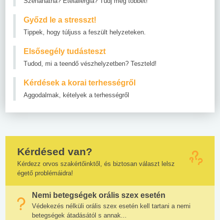
Szénanátha? Ételallergia? Tudj meg többet!
Győzd le a stresszt!
Tippek, hogy túljuss a feszült helyzeteken.
Elsősegély tudásteszt
Tudod, mi a teendő vészhelyzetben? Teszteld!
Kérdések a korai terhességről
Aggodalmak, kételyek a terhességről
Kérdésed van?
Kérdezz orvos szakértőinktől, és biztosan választ lelsz
égető problémáidra!
Nemi betegségek orális szex esetén
Védekezés nélküli orális szex esetén kell tartani a nemi
betegségek átadásától s annak...