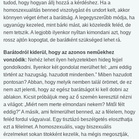
tudod, hogy hogyan állj hozzá a kérdéshez. Ha a
homoszexualitás benned viszolygást és undort kelt, akkor
könnyen véget érhet a barátság. A legegyszerűbb módja, ha
ugyanúgy kezeled, mint bárki mást, aki közeledik feléd, de
nem tetszik. A legjobb ilyenkor nyíltan kimondani azt, hogy
rossz ajtón kopogtat, de barátként szükséged lehet rá.
Barátodról kiderül, hogy az azonos neműekhez
vonzódik:
Nehéz lehet ilyen helyzetekben hideg fejjel
gondolkodni. Ilyenkor két gondolat merülhet fel: „ami eddig
történt az hazugság. hazudott mindenben.” Miben hazudott
pontosan? Abban, hogy melyik nemben talál örömet, de ez
nem azt jelenti, hogy az egész barátságot ki kell dobni az
ablakon. Kicsit próbáljuk meg az ő szemén keresztül nézni
a világot: „Miért nem merte elmondani nekem? Mitől félt
eddig?” A másik, ami felmerülhet benned, az a félelem, hogy
feléd fordul vágyaival. Egy tisztázó beszélgetés eloszthatja
ezt a félelmet. A homoszexuális, vagy biszexuális
érzelmeket sokan titokként kezelik, ha mégis megosztják,