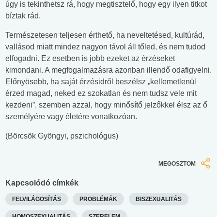
úgy is tekinthetsz rá, hogy megtisztelő, hogy egy ilyen titkot
bíztak rád.
Természetesen teljesen érthető, ha neveltetésed, kultúrád,
vallásod miatt mindez nagyon távol áll tőled, és nem tudod
elfogadni. Ez esetben is jobb ezeket az érzéseket
kimondani. A megfogalmazásra azonban illendő odafigyelni.
Előnyösebb, ha saját érzésidről beszélsz „kellemetlenül
érzed magad, neked ez szokatlan és nem tudsz vele mit
kezdeni”, szemben azzal, hogy minősítő jelzőkkel élsz az ő
személyére vagy életére vonatkozóan.
(Börcsök Gyöngyi, pszichológus)
MEGOSZTOM
Kapcsolódó címkék
FELVILÁGOSÍTÁS
PROBLÉMÁK
BISZEXUALITÁS
HOMOSZEXUALITÁS
SZERELEM