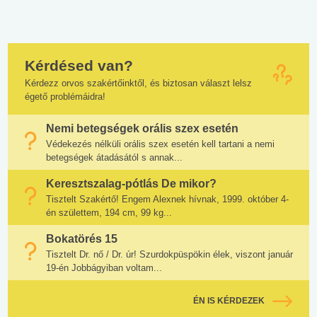
Kérdésed van?
Kérdezz orvos szakértőinktől, és biztosan választ lelsz
égető problémáidra!
Nemi betegségek orális szex esetén
Védekezés nélküli orális szex esetén kell tartani a nemi
betegségek átadásától s annak...
Keresztszalag-pótlás De mikor?
Tisztelt Szakértő! Engem Alexnek hívnak, 1999. október 4-
én születtem, 194 cm, 99 kg...
Bokatörés 15
Tisztelt Dr. nő / Dr. úr! Szurdokpüspökin élek, viszont január
19-én Jobbágyiban voltam...
ÉN IS KÉRDEZEK