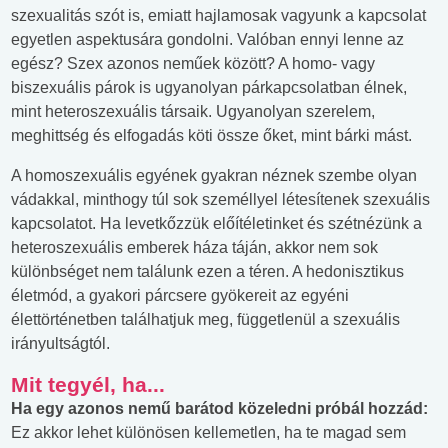
szexualitás szót is, emiatt hajlamosak vagyunk a kapcsolat
egyetlen aspektusára gondolni. Valóban ennyi lenne az
egész? Szex azonos neműek között? A homo- vagy
biszexuális párok is ugyanolyan párkapcsolatban élnek,
mint heteroszexuális társaik. Ugyanolyan szerelem,
meghittség és elfogadás köti össze őket, mint bárki mást.
A homoszexuális egyének gyakran néznek szembe olyan
vádakkal, minthogy túl sok személlyel létesítenek szexuális
kapcsolatot. Ha levetkőzzük előítéletinket és szétnézünk a
heteroszexuális emberek háza táján, akkor nem sok
különbséget nem találunk ezen a téren. A hedonisztikus
életmód, a gyakori párcsere gyökereit az egyéni
élettörténetben találhatjuk meg, függetlenül a szexuális
irányultságtól.
Mit tegyél, ha...
Ha egy azonos nemű barátod közeledni próbál hozzád:
Ez akkor lehet különösen kellemetlen, ha te magad sem