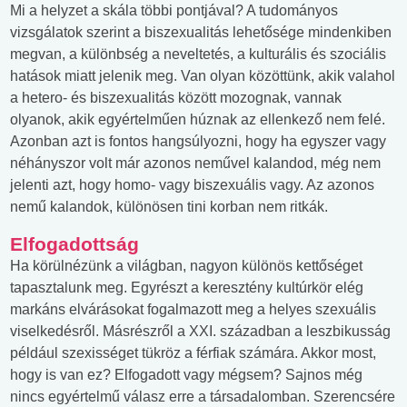
Mi a helyzet a skála többi pontjával? A tudományos
vizsgálatok szerint a biszexualitás lehetősége mindenkiben
megvan, a különbség a neveltetés, a kulturális és szociális
hatások miatt jelenik meg. Van olyan közöttünk, akik valahol
a hetero- és biszexualitás között mozognak, vannak
olyanok, akik egyértelműen húznak az ellenkező nem felé.
Azonban azt is fontos hangsúlyozni, hogy ha egyszer vagy
néhányszor volt már azonos neművel kalandod, még nem
jelenti azt, hogy homo- vagy biszexuális vagy. Az azonos
nemű kalandok, különösen tini korban nem ritkák.
Elfogadottság
Ha körülnézünk a világban, nagyon különös kettőséget
tapasztalunk meg. Egyrészt a keresztény kultúrkör elég
markáns elvárásokat fogalmazott meg a helyes szexuális
viselkedésről. Másrészről a XXI. században a leszbikusság
például szexisséget tükröz a férfiak számára. Akkor most,
hogy is van ez? Elfogadott vagy mégsem? Sajnos még
nincs egyértelmű válasz erre a társadalomban. Szerencsére