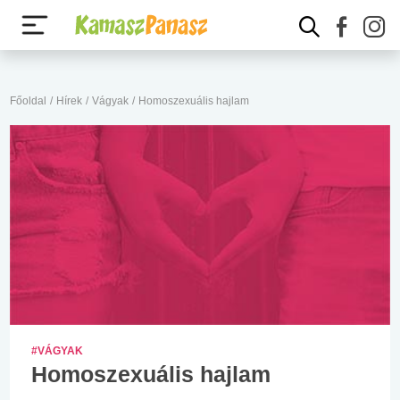
Főoldal
/
Hírek
/
Vágyak
/
Homoszexuális hajlam
#VÁGYAK
Homoszexuális hajlam