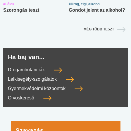
#Lélek
#Drog, cigi, alkohol
Szorongás teszt
Gondot jelent az alkohol?
MÉG TÖBB TESZT
Ha baj van...
Drogambulanciák
Lelkisegély-szolgálatok
Gyermekvédelmi központok
Orvoskereső
Szavazás