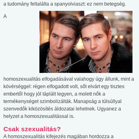
a tudomány feltalálta a spanyolviaszt: ez nem betegség.
A
homoszexualitás elfogadásával valahogy úgy állunk, mint a
kövérséggel: régen elfogadott volt, sőt elvárt egy tisztes
embertől hogy jól táplált legyen, a molett nők a
termékenységet szimbolizálták. Manapság a túlsúllyal
szenvedők kiközösítés áldozatai lehetnek. Ugyanez a
helyzet a homoszexualitással is.
Csak szexualitás?
A homoszexualitás kifejezés magában hordozza a