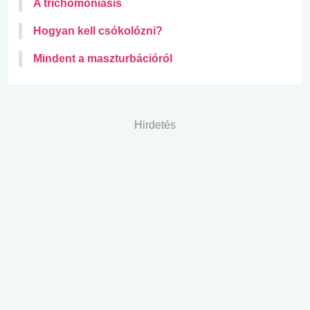
A trichomoniasis
Hogyan kell csókolózni?
Mindent a maszturbációról
Hirdetés