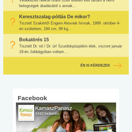
Védekezés nélküli orális szex esetén kell tartani a nemi
betegségek átadásától s annak...
Keresztszalag-pótlás De mikor?
Tisztelt Szakértő! Engem Alexnek hívnak, 1999. október 4-
én születtem, 194 cm, 99 kg...
Bokatörés 15
Tisztelt Dr. nő / Dr. úr! Szurdokpüspökin élek, viszont január
19-én Jobbágyiban voltam...
ÉN IS KÉRDEZEK
Facebook