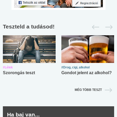
Teszteld a tudásod!
#Lélek
#Drog, cigi, alkohol
Szorongás teszt
Gondot jelent az alkohol?
MÉG TÖBB TESZT
Ha baj van...