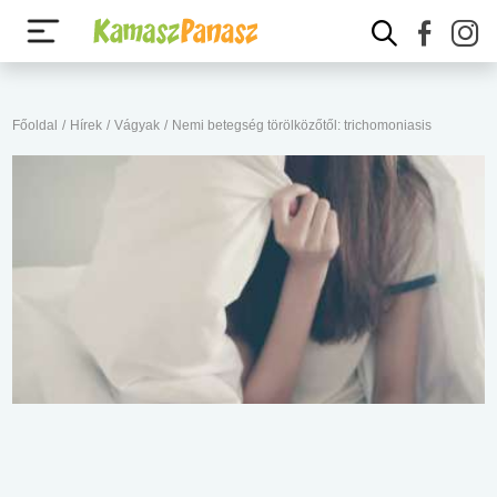
Főoldal
/
Hírek
/
Vágyak
/
Nemi betegség törölközőtől: trichomoniasis