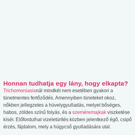
Honnan tudhatja egy lány, hogy elkapta?
Trichomoniasis
nál mindkét nem esetében gyakori a
tünetmentes fertőződés. Amennyiben tüneteket okoz,
nőkben jellegzetes a hüvelygyulladás, melyet bőséges,
habos, zöldes színű folyás, és a
szeméremajkak
viszketése
kísér. Előfordulhat vizeletürítés közben jelentkező égő, csipő
érzés, fájdalom, mely a húgycső gyulladására utal.