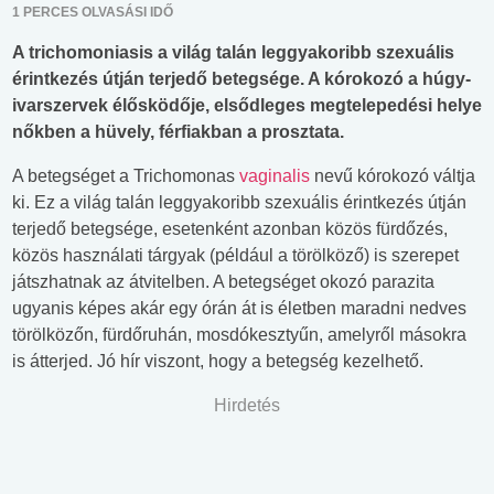
1 PERCES OLVASÁSI IDŐ
A trichomoniasis a világ talán leggyakoribb szexuális
érintkezés útján terjedő betegsége. A kórokozó a húgy-
ivarszervek élősködője, elsődleges megtelepedési helye
nőkben a hüvely, férfiakban a prosztata.
A betegséget a Trichomonas
vaginalis
nevű kórokozó váltja
ki. Ez a világ talán leggyakoribb szexuális érintkezés útján
terjedő betegsége, esetenként azonban közös fürdőzés,
közös használati tárgyak (például a törölköző) is szerepet
játszhatnak az átvitelben. A betegséget okozó parazita
ugyanis képes akár egy órán át is életben maradni nedves
törölközőn, fürdőruhán, mosdókesztyűn, amelyről másokra
is átterjed. Jó hír viszont, hogy a betegség kezelhető.
Hirdetés