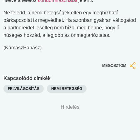
illetve a felelős
kondomhasználat
jelenti.
Ne feledd, a nemi betegségek ellen egy megbízható
párkapcsolat is megvédhet. Ha azonban gyakran váltogatod
a partnereidet, esetleg nem bízol meg benne, hogy ő
hűséges hozzád, a legjobb az önmegtartóztatás.
(KamaszPanasz)
MEGOSZTOM
Kapcsolódó címkék
FELVILÁGOSÍTÁS
NEMI BETEGSÉG
Hirdetés