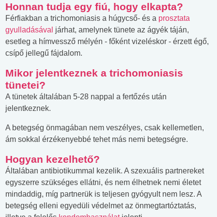
Honnan tudja egy fiú, hogy elkapta?
Férfiakban a trichomoniasis a húgycső- és a
prosztata
gyulladásával
járhat, amelynek tünete az ágyék táján,
esetleg a hímvessző mélyén - főként vizeléskor - érzett égő,
csípő jellegű fájdalom.
Mikor jelentkeznek a trichomoniasis
tünetei?
A tünetek általában 5-28 nappal a fertőzés után
jelentkeznek.
A betegség önmagában nem veszélyes, csak kellemetlen,
ám sokkal érzékenyebbé tehet más nemi betegségre.
Hogyan kezelhető?
Általában antibiotikummal kezelik. A szexuális partnereket
egyszerre szükséges ellátni, és nem élhetnek nemi életet
mindaddig, míg partnerük is teljesen gyógyult nem lesz. A
betegség elleni egyedüli védelmet az önmegtartóztatás,