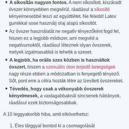
A síkosítás nagyon fontos.
A nem síkosított, kiszáradt
óvszer könnyebben megsérül, ráadásul a
síkosító
kényelmesebbé teszi az együttlétet. Ne feledd! Latex
gumikkal sose használj olaj alapú síkosítót.
Az óvszer használatát ne negatív tényezőként fogd fel,
hiszen ez a legjobb módszer, ami megvéd a
negatívumoktól, ráadásul léteznek olyan óvszerek,
melyek izgalmasabbá is tehetik a szexet.
A legjobb, ha orális szex közben is használtok
óvszert,
hiszen a
szexuális úton terjedő betegségek
nagy része ebben a módozatban is fenyegető tényező.
Sőt, pont erre a célra hozták létre az ízesített óvszereket.
Tévedés, hogy csak a vékonyabb óvszerek
kényelmesek,
a vastagabbaknál sincsenek hátrányok,
ráadásul ezek biztonságosabbak.
A 10 leggyakoribb hiba, amit elkövethetsz:
Éles tárggyal bontod ki a csomagolását