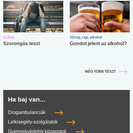
#Lélek
#Drog, cigi, alkohol
Szorongás teszt
Gondot jelent az alkohol?
MÉG TÖBB TESZT
Ha baj van...
Drogambulanciák
Lelkisegély-szolgálatok
Gyermekvédelmi központok