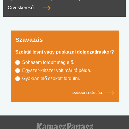
Orvoskereső
Szavazás
Szoktál lesni vagy puskázni dolgozatíráskor?
Sohasem fordult még elő.
Egyszer-kétszer volt már rá példa.
Gyakran elő szokott fordulni.
SZAVAZAT ELKÜLDÉSE