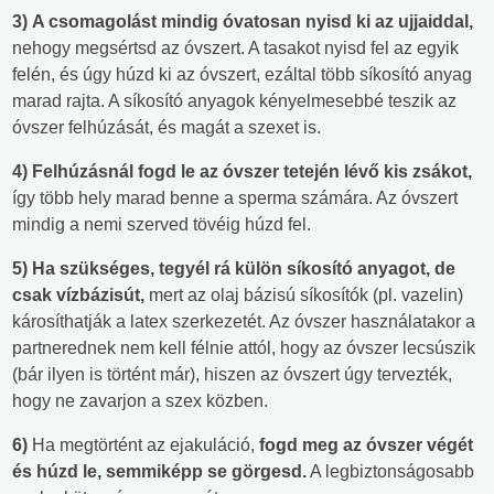
3)
A csomagolást mindig óvatosan nyisd ki az ujjaiddal,
nehogy megsértsd az óvszert. A tasakot nyisd fel az egyik
felén, és úgy húzd ki az óvszert, ezáltal több síkosító anyag
marad rajta. A síkosító anyagok kényelmesebbé teszik az
óvszer felhúzását, és magát a szexet is.
4) Felhúzásnál fogd le az óvszer tetején lévő kis zsákot,
így több hely marad benne a sperma számára. Az óvszert
mindig a nemi szerved tövéig húzd fel.
5)
Ha szükséges, tegyél rá külön síkosító anyagot, de
csak vízbázisút,
mert az olaj bázisú síkosítók (pl. vazelin)
károsíthatják a latex szerkezetét. Az óvszer használatakor a
partnerednek nem kell félnie attól, hogy az óvszer lecsúszik
(bár ilyen is történt már), hiszen az óvszert úgy tervezték,
hogy ne zavarjon a szex közben.
6)
Ha megtörtént az ejakuláció,
fogd meg az óvszer végét
és húzd le, semmiképp se görgesd.
A legbiztonságosabb