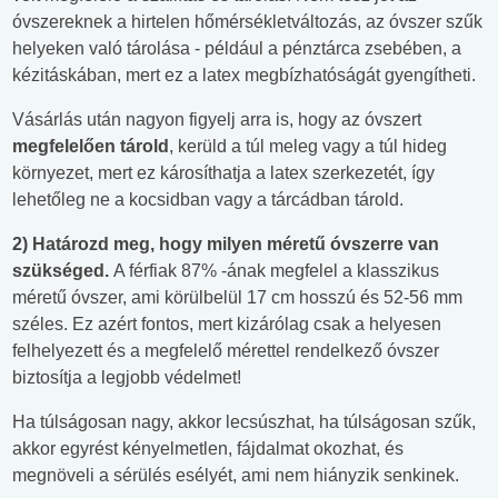
óvszereknek a hirtelen hőmérsékletváltozás, az óvszer szűk
helyeken való tárolása - például a pénztárca zsebében, a
kézitáskában, mert ez a latex megbízhatóságát gyengítheti.
Vásárlás után nagyon figyelj arra is, hogy az óvszert
megfelelően tárold
, kerüld a túl meleg vagy a túl hideg
környezet, mert ez károsíthatja a latex szerkezetét, így
lehetőleg ne a kocsidban vagy a tárcádban tárold.
2)
Határozd meg, hogy milyen méretű óvszerre van
szükséged.
A férfiak 87% -ának megfelel a klasszikus
méretű óvszer, ami körülbelül 17 cm hosszú és 52-56 mm
széles. Ez azért fontos, mert kizárólag csak a helyesen
felhelyezett és a megfelelő mérettel rendelkező óvszer
biztosítja a legjobb védelmet!
Ha túlságosan nagy, akkor lecsúszhat, ha túlságosan szűk,
akkor egyrést kényelmetlen, fájdalmat okozhat, és
megnöveli a sérülés esélyét, ami nem hiányzik senkinek.