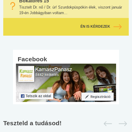
Bokatörés 15
Tisztelt Dr. nő / Dr. úr! Szurdokpüspökin élek, viszont január
19-én Jobbágyiban voltam...
ÉN IS KÉRDEZEK
Facebook
Teszteld a tudásod!