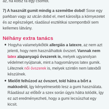
az, ha kötsz rá egy csomót.
7)
A használt gumit mindig a szemétbe dobd!
Sose egy
parkban vagy az utcán dobd el, mert károsítja a környezetet
és az egészséget, ráadásul esztétikai szempontból sem
kellemes látvány.
Néhány extra tanács
Hogyha valamelyikőtök
allergiás a latexre
, az nem azt
jelenti, hogy nem használhattok óvszert.
Vannak nem
latex
alapanyagú óvszerek is,
melyek ugyanolyan
védelmet nyújtanak, mint a hagyományos latex gumik.
Léteznek
női óvszerek
is, melyek szintén nem latexből
készülnek.
Mielőtt felhúzod az óvszert, told hátra a bőrt a
makkodról,
így kényelmesebb lesz a gumi használata.
Ráadásul az előbőr a szex során úgyis hátra tolódik, így
ez azt eredményezheti, hogy a gumi lecsúszhat egy
kicsit.