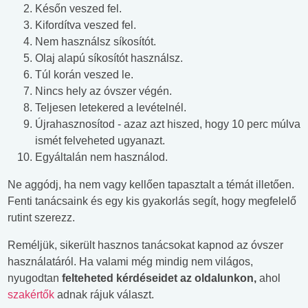
Későn veszed fel.
Kifordítva veszed fel.
Nem használsz síkosítót.
Olaj alapú síkosítót használsz.
Túl korán veszed le.
Nincs hely az óvszer végén.
Teljesen letekered a levételnél.
Újrahasznosítod - azaz azt hiszed, hogy 10 perc múlva
ismét felveheted ugyanazt.
Egyáltalán nem használod.
Ne aggódj, ha nem vagy kellően tapasztalt a témát illetően.
Fenti tanácsaink és egy kis gyakorlás segít, hogy megfelelő
rutint szerezz.
Reméljük, sikerült hasznos tanácsokat kapnod az óvszer
használatáról. Ha valami még mindig nem világos,
nyugodtan
felteheted kérdéseidet az oldalunkon,
ahol
szakértők
adnak rájuk választ.