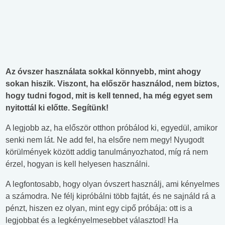
Az óvszer használata sokkal könnyebb, mint ahogy
sokan hiszik. Viszont, ha először használod, nem biztos,
hogy tudni fogod, mit is kell tenned, ha még egyet sem
nyitottál ki előtte. Segítünk!
A legjobb az, ha először otthon próbálod ki, egyedül, amikor
senki nem lát. Ne add fel, ha elsőre nem megy! Nyugodt
körülmények között addig tanulmányozhatod, míg rá nem
érzel, hogyan is kell helyesen használni.
A legfontosabb, hogy olyan óvszert használj, ami kényelmes
a számodra. Ne félj kipróbálni több fajtát, és ne sajnáld rá a
pénzt, hiszen ez olyan, mint egy cipő próbája: ott is a
legjobbat és a legkényelmesebbet választod! Ha