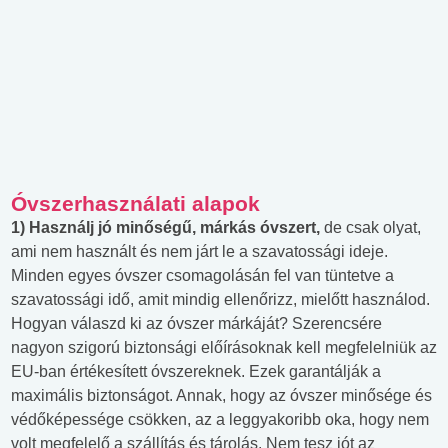
Óvszerhasználati alapok
1)
Használj jó minőségű, márkás óvszert,
de csak olyat,
ami nem használt és nem járt le a szavatossági ideje.
Minden egyes óvszer csomagolásán fel van tüntetve a
szavatossági idő, amit mindig ellenőrizz, mielőtt használod.
Hogyan válaszd ki az óvszer márkáját? Szerencsére
nagyon szigorú biztonsági előírásoknak kell megfelelniük az
EU-ban értékesített óvszereknek. Ezek garantálják a
maximális biztonságot. Annak, hogy az óvszer minősége és
védőképessége csökken, az a leggyakoribb oka, hogy nem
volt megfelelő a szállítás és tárolás. Nem tesz jót az