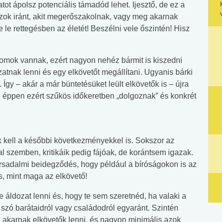
tot ápolsz potenciális támadód lehet. Ijesztő, de ez a
ok iránt, akit megerőszakolnak, vagy meg akarnak
e le rettegésben az életét! Beszélni vele őszintén! Hisz
mok vannak, ezért nagyon nehéz bármit is kiszedni
zatnak lenni és egy elkövetőt megállítani. Ugyanis bárki
 Így – akár a már büntetésüket leült elkövetők is – újra
ik, éppen ezért szűkös időkeretben „dolgoznak” és konkrét
 kell a későbbi következményekkel is. Sokszor az
l szemben, kritikáik pedig fájóak, de korántsem igazak.
rsadalmi beidegződés, hogy például a bíróságokon is az
ás, mint maga az elkövető!
 áldozat lenni és, hogy te sem szeretnéd, ha valaki a
szó barátaidról vagy családodról egyaránt. Szintén
 akarnak elkövetők lenni, és nagyon minimális azok