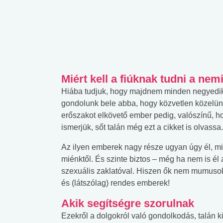
Miért kell a fiúknak tudni a nem
Hiába tudjuk, hogy majdnem minden negyedi
gondolunk bele abba, hogy közvetlen közelünk
erőszakot elkövető ember pedig, valószínű, hog
ismerjük, sőt talán még ezt a cikket is olvassa.
Az ilyen emberek nagy része ugyan úgy él, m
miénktől. És szinte biztos – még ha nem is él
szexuális zaklatóval. Hiszen ők nem mumusok,
és (látszólag) rendes emberek!
Akik segítségre szorulnak
Ezekről a dolgokról való gondolkodás, talán kic