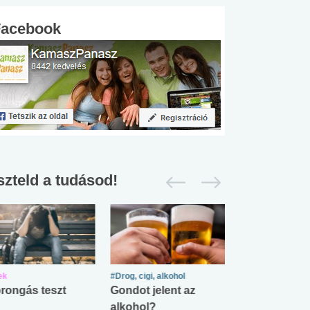
Facebook
szteld a tudásod!
ek
#Drog, cigi, alkohol
#Zöldövezet
rongás teszt
Gondot jelent az
Mekkora az ö
alkohol?
lábnyomod?