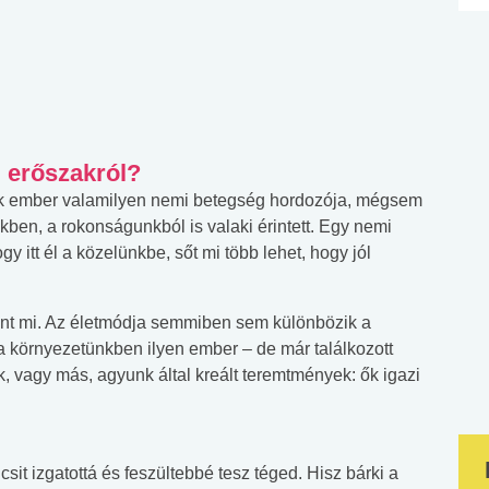
i erőszakról?
k ember valamilyen nemi betegség hordozója, mégsem
ben, a rokonságunkból is valaki érintett. Egy nemi
y itt él a közelünkbe, sőt mi több lehet, hogy jól
int mi. Az életmódja semmiben sem különbözik a
 a környezetünkben ilyen ember – de már találkozott
 vagy más, agyunk által kreált teremtmények: ők igazi
sit izgatottá és feszültebbé tesz téged. Hisz bárki a