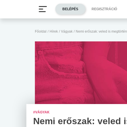
BELÉPÉS
REGISZTRÁCIÓ
Főoldal
/
Hírek
/
Vágyak
/
Nemi erőszak: veled is megtörtén
#VÁGYAK
Nemi erőszak: veled i