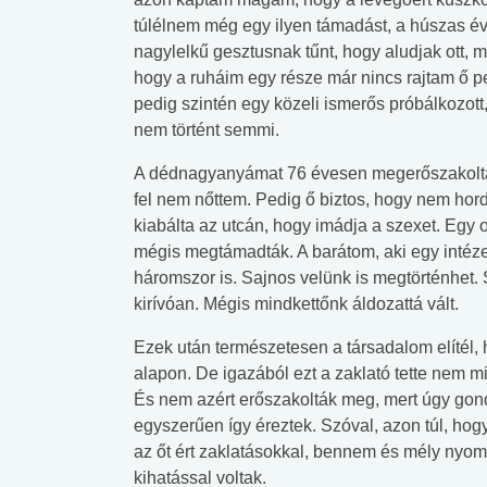
túlélnem még egy ilyen támadást, a húszas é
nagylelkű gesztusnak tűnt, hogy aludjak ott, m
hogy a ruháim egy része már nincs rajtam ő p
pedig szintén egy közeli ismerős próbálkozott
nem történt semmi.
A dédnagyanyámat 76 évesen megerőszakolták
fel nem nőttem. Pedig ő biztos, hogy nem hord
kiabálta az utcán, hogy imádja a szexet. Egy o
mégis megtámadták. A barátom, aki egy intézet
háromszor is. Sajnos velünk is megtörténhe
kirívóan. Mégis mindkettőnk áldozattá vált.
Ezek után természetesen a társadalom elítél, hi
alapon. De igazából ezt a zaklató tette nem m
És nem azért erőszakolták meg, mert úgy gondo
egyszerűen így éreztek. Szóval, azon túl, hog
az őt ért zaklatásokkal, bennem és mély nyom
kihatással voltak.