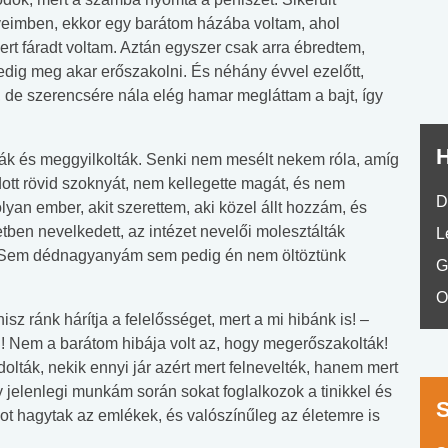
No.42
veimben, ekkor egy barátom házába voltam, ahol
ert fáradt voltam. Aztán egyszer csak arra ébredtem,
edig meg akar erőszakolni. És néhány évvel ezelőtt,
, de szerencsére nála elég hamar megláttam a bajt, így
H
 és meggyilkolták. Senki nem mesélt nekem róla, amíg
ott rövid szoknyát, nem kellegette magát, és nem
D
lyan ember, akit szerettem, aki közel állt hozzám, és
ben nevelkedett, az intézet nevelői molesztálták
L
t. Sem dédnagyanyám sem pedig én nem öltöztünk
G
O
sz ránk hárítja a felelősséget, mert a mi hibánk is! –
i! Nem a barátom hibája volt az, hogy megerőszakolták!
lták, nekik ennyi jár azért mert felnevelték, hanem mert
y jelenlegi munkám során sokat foglalkozok a tinikkel és
ot hagytak az emlékek, és valószínűleg az életemre is