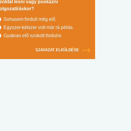
zoktál lesni vagy puskázni
olgozatíráskor?
Sohasem fordult még elő.
Egyszer-kétszer volt már rá példa.
Gyakran elő szokott fordulni.
SZAVAZAT ELKÜLDÉSE