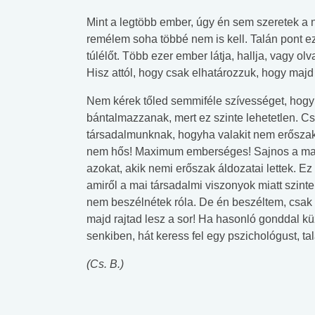
Mint a legtöbb ember, úgy én sem szeretek a n
remélem soha többé nem is kell. Talán pont 
túlélőt. Több ezer ember látja, hallja, vagy ol
Hisz attól, hogy csak elhatározzuk, hogy maj
Nem kérek tőled semmiféle szívességet, hogy
bántalmazzanak, mert ez szinte lehetetlen. C
társadalmunknak, hogyha valakit nem erőszako
nem hős! Maximum emberséges! Sajnos a mai 
azokat, akik nemi erőszak áldozatai lettek. Ez
amiről a mai társadalmi viszonyok miatt szint
nem beszélnétek róla. De én beszéltem, csak 
majd rajtad lesz a sor! Ha hasonló gonddal kü
senkiben, hát keress fel egy pszichológust, tal
(Cs. B.)