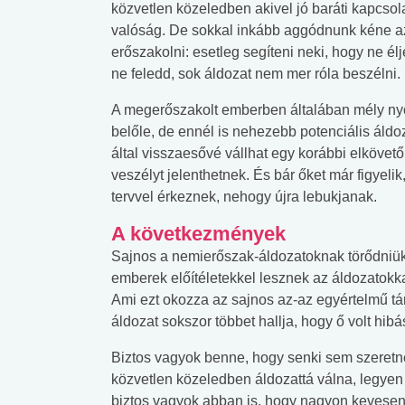
közvetlen közeledben akivel jó baráti kapcsola
valóság. De sokkal inkább aggódnunk kéne az
erőszakolni: esetleg segíteni neki, hogy ne élj
ne feledd, sok áldozat nem mer róla beszélni.
A megerőszakolt emberben általában mély nyo
belőle, de ennél is nehezebb potenciális áldo
által visszaesővé vállhat egy korábbi elkövető.
veszélyt jelenthetnek. És bár őket már figyel
tervvel érkeznek, nehogy újra lebukjanak.
A következmények
Sajnos a nemierőszak-áldozatoknak törődniük
emberek előítéletekkel lesznek az áldozatokka
Ami ezt okozza az sajnos az-az egyértelmű tá
áldozat sokszor többet hallja, hogy ő volt hib
Biztos vagyok benne, hogy senki sem szeretne
közvetlen közeledben áldozattá válna, legyen 
biztos vagyok abban is, hogy nagyon kevesen