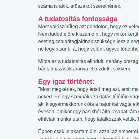
száma is akik, erőszakot szeretnének.
A tudatosítás fontossága
Most valószínűleg azt gondolod, hogy ez vel
Nem tudod előre kiszámolni, hogy mikor kerül
esetleg családtagjaidnak szüksége lesz a segí
ne legyintsünk rá, hogy velünk úgyse történhe
Mióta ez a tudatosítás elindult, néhány orszá
bántalmazások aránya elkezdett csökkeni.
Egy igaz történet:
"Most megkérlek, hogy értsd meg azt, amit m
neked. Én egy szexuális zaklatás túlélője va
aki kisgyermekkorunk óta a hajunkat vágta el
évesen, amikor egy pasikból álló, csapat rá
elhívtak munka után, hogy találkozzak velük. 
 alkohol
#Zöldövezet
#Betegségek
lent az
Mekkora az ökológiai
Elsősegély
Éppen csak le akartam ülni azzal az emberrel, 
lábnyomod?
tudásteszt
azon kaptam magam, hogy a levegőért küszköd