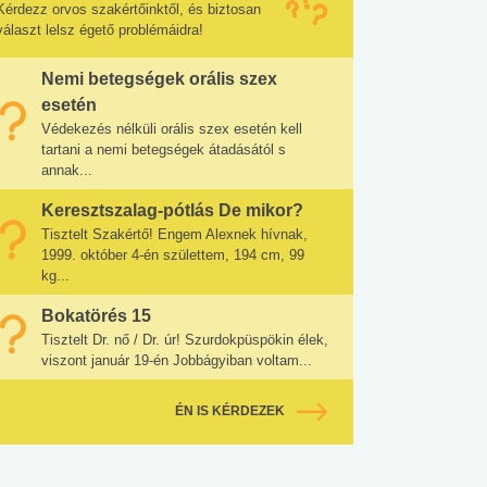
Kérdezz orvos szakértőinktől, és biztosan
választ lelsz égető problémáidra!
Nemi betegségek orális szex
esetén
Védekezés nélküli orális szex esetén kell
tartani a nemi betegségek átadásától s
annak...
Keresztszalag-pótlás De mikor?
Tisztelt Szakértő! Engem Alexnek hívnak,
1999. október 4-én születtem, 194 cm, 99
kg...
Bokatörés 15
Tisztelt Dr. nő / Dr. úr! Szurdokpüspökin élek,
viszont január 19-én Jobbágyiban voltam...
ÉN IS KÉRDEZEK