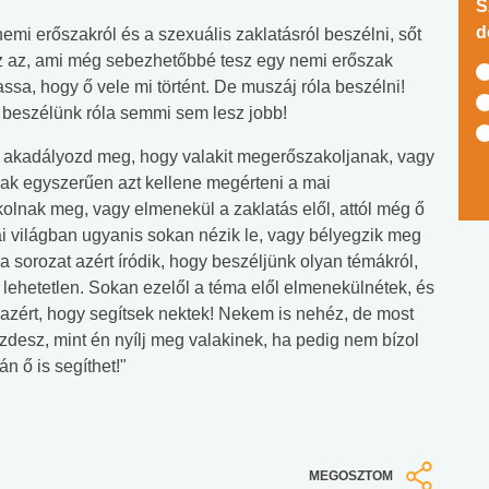
S
d
emi erőszakról és a szexuális zaklatásról beszélni, sőt
ez az, ami még sebezhetőbbé tesz egy nemi erőszak
vassa, hogy ő vele mi történt. De muszáj róla beszélni!
d beszélünk róla semmi sem lesz jobb!
 akadályozd meg, hogy valakit megerőszakoljanak, vagy
sak egyszerűen azt kellene megérteni a mai
lnak meg, vagy elmenekül a zaklatás elől, attól még ő
világban ugyanis sokan nézik le, vagy bélyegzik meg
 a sorozat azért íródik, hogy beszéljünk olyan témákról,
e lehetetlen. Sokan ezelől a téma elől elmenekülnétek, és
azért, hogy segítsek nektek! Nekem is nehéz, de most
zdesz, mint én nyílj meg valakinek, ha pedig nem bízol
án ő is segíthet!"
MEGOSZTOM