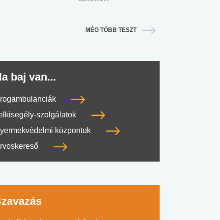
MÉG TÖBB TESZT
a baj van...
rogambulanciák
elkisegély-szolgálatok
yermekvédelmi központok
rvoskereső
Szavazás