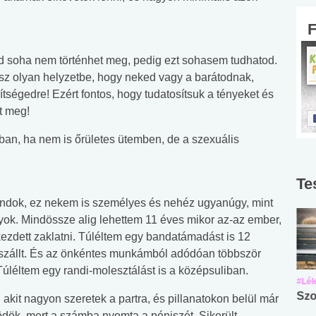
ed soha nem történhet meg, pedig ezt sohasem tudhatod.
sz olyan helyzetbe, hogy neked vagy a barátodnak,
tségedre! Ezért fontos, hogy tudatosítsuk a tényeket és
t meg!
gban, ha nem is őrületes ütemben, de a szexuális
Te
ondok, ez nekem is személyes és nehéz ugyanúgy, mint
gyok. Mindössze alig lehettem 11 éves mikor az-az ember,
kezdett zaklatni. Túléltem egy bandatámadást is 12
m szállt. És az önkéntes munkámból adódóan többször
Túléltem egy randi-molesztálást is a középsuliban.
#Suli, munka
#Suli, munka
#Lél
Angol középfokú
Internet-függőség
Szo
akit nagyon szeretek a partra, és pillanatokon belül már
nyelvvizsga teszt -
teszt
ök, mert a számba nyomta a péniszét. Sikerült