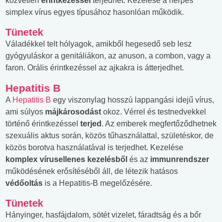
közvetlen
érintkezéssel
terjedhet. Kezelése a herpes
simplex vírus egyes típusához hasonlóan működik.
Tünetek
Váladékkel telt hólyagok, amikből hegesedő seb lesz
gyógyuláskor a genitáliákon, az anuson, a combon, vagy a
faron. Orális érintkezéssel az ajkakra is átterjedhet.
Hepatitis B
A
Hepatitis B
egy viszonylag hosszú lappangási idejű vírus,
ami súlyos
májkárosodást
okoz. Vérrel és testnedvekkel
történő érintkezéssel
terjed
. Az emberek megfertőződhetnek
szexuális aktus során, közös tűhasználattal, születéskor, de
közös borotva használatával is terjedhet. Kezelése
komplex vírusellenes kezelésből
és az
immunrendszer
működésének erősítéséből áll, de létezik hatásos
védőoltás
is a Hepatitis-B megelőzésére.
Tünetek
Hányinger, hasfájdalom, sötét vizelet, fáradtság és a bőr