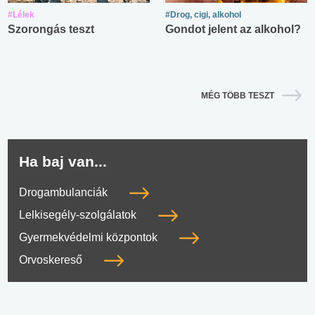
#Lélek
#Drog, cigi, alkohol
Szorongás teszt
Gondot jelent az alkohol?
MÉG TÖBB TESZT
Ha baj van...
Drogambulanciák
Lelkisegély-szolgálatok
Gyermekvédelmi központok
Orvoskereső