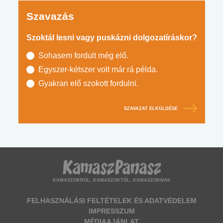
Szavazás
Szoktál lesni vagy puskázni dolgozatíráskor?
Sohasem fordult még elő.
Egyszer-kétszer volt már rá példa.
Gyakran elő szokott fordulni.
SZAVAZAT ELKÜLDÉSE
KAMASZOKRÓL, KAMASZOKTÓL, KAMASZOKNAK
FELHASZNÁLÁSI FELTÉTELEK ÉS ADATVÉDELEM
IMPRESSZUM
MÉDIAAJÁNLAT