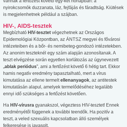
vannak a fertőzést követő egy-két hónapban: a
nyirokcsomók duzzanata, láz, fejfájás és fáradtság. Kiütések
is megjelenhetnek például a szájban.
HIV-, AIDS-tesztek
Megbízható
HIV-tesztet
végezhetnek az Országos
Epidemológiai Központban, az ÁNTSZ megyei és fővárosi
intézeteiben és a bőr- és nemibeteg-gondozó intézetekben.
Az anonim teszteknél egy szám alapján azonosítanak. A
teszt elvégzése során egyetlen korlátozás az úgynevezett
„
ablak periódus
”, ami a fertőzést követő 6 hétig tart. Ekkor
hamis negatív eredmény tapasztalható, mert a vírus
kimutatása az ellene termelt
ellenanyagok
, az antitestek
kimutatásán alapul, amelyek termelődéséhez legalább
ennyi idő szükséges a fertőzést követően.
Ha
HIV-vírusra
gyanakszol, végeztess HIV-tesztet! Ennek
eredményétől függenek a további teendők. Ha pozitív a
teszt, a veled szexuális kapcsolatban álló személyek
felkeresése is javasolt.