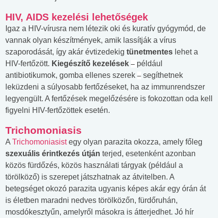
HIV, AIDS kezelési lehetőségek
Igaz a HIV-vírusra nem létezik oki és kuratív gyógymód, de
vannak olyan készítmények, amik lassítják a vírus
szaporodását, így akár évtizedekig
tünetmentes
lehet a
HIV-fertőzött.
Kiegészítő kezelések
például
–
antibiotikumok, gomba ellenes szerek
segíthetnek
–
leküzdeni a súlyosabb fertőzéseket, ha az immunrendszer
legyengült. A fertőzések megelőzésére is fokozottan oda kell
figyelni HIV-fertőzöttek esetén.
Trichomoniasis
A
Trichomoniasist
egy olyan parazita okozza, amely főleg
szexuális érintkezés útján
terjed, esetenként azonban
közös fürdőzés, közös használati tárgyak (például a
törölköző) is szerepet játszhatnak az átvitelben. A
betegséget okozó parazita ugyanis képes akár egy órán át
is életben maradni nedves törölközőn, fürdőruhán,
mosdókesztyűn, amelyről másokra is átterjedhet. Jó hír