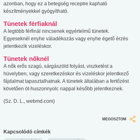
azonban, hogy ez a betegség receptre kapható
készítményekkel gyógyítható.
Tünetek férfiaknál
A legtöbb férfinál nincsenek egyértelmű tünetek.
Egyeseknél enyhe váladékozás vagy enyhe égető érzés
jelentkezik vizeléskor.
Tünetek nőknél
A nők erős szagú, sárgászöld folyást, viszketést a
hüvelyben, vagy szeretkezéskor és vizeléskor jelentkező
fájdalmat tapasztalhatnak. A tünetek általában a fertőzést
követően öt-huszonnyolc nappal később jelentkeznek.
(Sz. D. L., webmd.com)
MEGOSZTOM
Kapcsolódó címkék