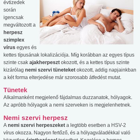
évtizedek
során
igencsak
megváltozott a
herpesz
szimplex
vírus
egyes és
kettes típusának lokalizációja. Míg korábban az egyes típus
szinte csak
ajakherpeszt
okozott, és a kettes típus szinte
kizárólag
nemi szervi tüneteket
okozott, addig napjainkban
a két forma elterjedése már szorosabb átfedést mutat.
Tünetek
Alkalmanként megjelenő fájdalmas duzzanatok, hólyagok.
Az apróbb hólyagok a nemi szerveken is megjelenhetnek.
Nemi szervi herpesz
A
nemi szervi herpeszeket
a legtöbb esetben a HSV-2
vírus okozza. Nagyon fertőző, és a hólyagváladékkal való