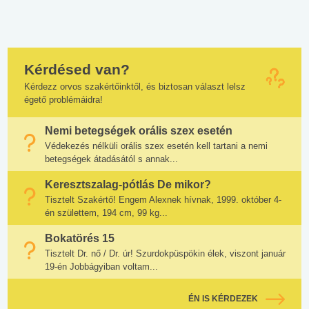
Kérdésed van?
Kérdezz orvos szakértőinktől, és biztosan választ lelsz
égető problémáidra!
Nemi betegségek orális szex esetén
Védekezés nélküli orális szex esetén kell tartani a nemi
betegségek átadásától s annak...
Keresztszalag-pótlás De mikor?
Tisztelt Szakértő! Engem Alexnek hívnak, 1999. október 4-
én születtem, 194 cm, 99 kg...
Bokatörés 15
Tisztelt Dr. nő / Dr. úr! Szurdokpüspökin élek, viszont január
19-én Jobbágyiban voltam...
ÉN IS KÉRDEZEK