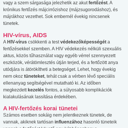
vagy a szem sárgasága jelezhetik az akut
fertőzést
. A
krónikus fertőzés májcirrózishoz (májzsugorodáshoz), és
májrákhoz vezethet. Sok embernél évekig nincsenek
tünetek.
HIV-vírus, AIDS
A
HIV-vírus
csökkenti a test
védekezőképességét
a
fertőzésekkel szemben. A HIV védekezés nélküli szexuális
aktus, közös tűhasználat vagy egyéb vérrel szennyezett
eszközök, vérátömlesztés útján terjed, és a fertőzött anya
utódjára is átörökítheti a betegséget. Lehet, hogy évekig
nem okoz
tüneteket
, tehát csak a vérben lévő speciális
ellenanyag segítségével mutatható ki. Az időben
megkezdett
kezelés
fontos, a súlyosabb komplikációk
kialakulásának lassítása érdekében.
A
HIV-fertőzés
korai tünetei
Számos esetben sokáig nem jelentkeznek tünetek, de
vannak, akiknek tartósan
influenzához
hasonló tüneteik